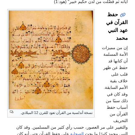
آياته ثم فُصِّلت من لدن حكيم خبير" (هود:1)
حفظ
القرآن في
عهد النبي
محمد
إن من مميزات
الأمة المسلمة
أن كتابها قد
حفظ عن ظهر
قلب على
خلاف بقية
الأمم السابقة.
وقد كان في
ذلك سببًا من
أسباب حفظ
نسخة أندلسية من القرآن تعود للقرن 12 الميلادي.
القرآن من
التحريف
والتغيير على مر العصور، حسب رأي كثير من المسلمين. وقد كان
النبي محمد كثيرًا ما يحث
الصحابة
على حفظ القرآن حتى أنه كان