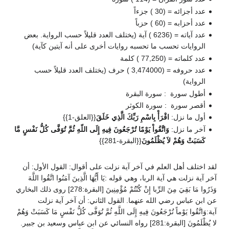
عدد أجزائه = (30 ) جزءاً
عدد أحزابه = (60 ) حزباً
عدد آياته = (6236 ) آية (يختلف العدد قليلاً حسب الرواية. بعض
الروايات تحسب ما تحسبه روايات أخرى على أنه آيتين كآية)
عدد كلماته = (77,250 ) كلمة
عدد حروفه = (3,474000 ) حرف (يختلف العدد قليلاً حسب
الرواية)
أطول سورة : سورة البقرة
أقصر سورة : سورة الكوثر
أول ما نزل:
اقْرَأْ بِاسْمِ رَبِّكَ الَّذِي خَلَقَ
{{العلق-1}}
آخر ما نزل:
وَاتَّقُواْ يَوْمًا تُرْجَعُونَ فِيهِ إِلَى اللّهِ ثُمَّ تُوَفَّى كُلُّ نَفْسٍ مَّا
كَسَبَتْ وَهُمْ لاَ يُظْلَمُونَ
{{البقرة-281}}
لقد اختلف أهل العلم في آخر آية نزلت على أقوال: القول الأول: أن
آخر آية نزلت هي آية الربا، وهي قوله :يَا أَيُّهَا الَّذِينَ آمَنُوا اتَّقُوا اللَّهَ
وَذَرُوا مَا بَقِيَ مِنَ الرِّبا إِنْ كُنْتُمْ مُؤْمِنِينَ [البقرة:278] روى ذلك البخاري
عن ابن عباس رضي الله عنهما. القول الثاني: أن آخر آية نزلت
آية:وَاتَّقُوا يَوْماً تُرْجَعُونَ فِيهِ إِلَى اللَّهِ ثُمَّ تُوَفَّى كُلُّ نَفْسٍ مَا كَسَبَتْ وَهُمْ
لا يُظْلَمُونَ [البقرة:281] رواه النسائي عن ابن عباس وسعيد بن جبير.