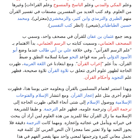
وعلم
المكي
والمدني
وعلم
الناسخ والمنسوخ
وعلم القراءات] وغيرها
من العلوم. وقد كتب العديد من المفسرين مصنفات في تفسير القرآن
منهم
الطبري
والترمذي
وابن كثير
،
والزمخشري
(معتزلي)،
ومحمد
حسين الطباطبائي
(شيعي). (انظر
كتب التفسير
).
وبعد جمع
عثمان بن عفان
للقرآن في مصحف واحد، وسمي ب
المصحف العثماني
، وسميت كتابته ب
الرسم العثماني
، بدأ الاهتمام بـ
"علم الرسم القرآني". وفي خلافة
علي بن أبي طالب
عندما وضع
أبو
الأسود الدؤلي
بأمر منه قواعد
النحو
صيانةً لسلامة النطق و ضبطً
القرآن، بدأ علم "
إعراب القرآن
". ومع ابتعادنا عن
اللغة العربية
، ظهرت
الحاجة لظهور علوم أخرى تتعلق ب
تلاوة القرآن
تلاوة صحيحة، فظهر
علم
التجويد
وأحكام القرآن
.
وبهذا استمر اهتمام المسلمين بالقرآن وبعلومه حتى يومنا هذا، فظهرت
علوم أخرى مثل علم
إعجاز القرآن
. ومع انتشار
الإسلام
والفتوحات
الإسلامية
ووصول
الإسلام
إلى شتى أنحاء العالم، ظهرت الحاجة إلى
ترجمة القرآن
وترجمة علومه، فظهر علم
الترجمة
. و طبقا للشريعة
الإسلامية ما زال القرآن نبعًا للمزيد من هذه العلوم لمن أراد أن يبحث
في خيراته ويتأمل في عجائبه وإعجازه. ومهما كانت
الترجمة
دقيقة فلا
يجوز التعبد بها ولا تعتبر نصا معجزا لأن النص العربي كل كلمة فيه
تحمل معاني كثيرة وترجمتها لمعنى واحد منها يقصر الفهم في هذا