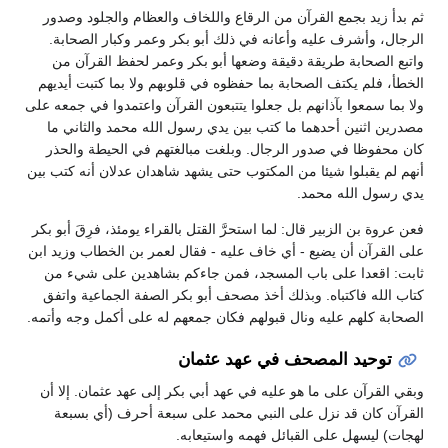
ثم بدأ زيد بجمع القرآن من الرقاع واللخاف والعظام والجلود وصدور
الرجال، وأشرف عليه وأعانه في ذلك أبو بكر وعمر وكبار الصحابة.
واتبع الصحابة طريقة دقيقة وضعها أبو بكر وعمر لحفظ القرآن من
الخطأ، فلم يكتف الصحابة بما حفظوه في قلوبهم ولا بما كتبت أيديهم
ولا بما سمعوا بآذانهم بل جعلوا يتتبعون القرآن واعتمدوا في جمعه على
مصدرين اثنين أحدهما ما كتب بين يدي رسول الله محمد والثاني ما
كان محفوظا في صدور الرجال. وبلغت مبالغتهم في الحيطة والحذر
أنهم لم يقبلوا شيئا من المكتوب حتى يشهد شاهدان عدلان أنه كتب بين
يدي رسول الله محمد.
فعن عروة بن الزبير قال: لما استحرَّ القتل بالقراء يومئذ، فرِقَ أبو بكر
على القرآن أن يضيع - أي خاف عليه - فقال لعمر بن الخطاب وزيد ابن
ثابت: اقعدا على باب المسجد، فمن جاءكم بشاهدين على شيء من
كتاب الله فاكتباه. وبذلك أخذ مصحف أبو بكر الصفة الجماعية واتفق
الصحابة كلهم عليه ونال قبولهم فكان جمعهم له على أكمل وجه وأتمه.
توحيد المصحف في عهد عثمان
وبقي القرآن على ما هو عليه في عهد أبي بكر إلى عهد عثمان. إلا أن
القرآن كان قد نزل على النبي محمد على سبعة أحرف (أي بسبعة
لهجات) ليسهل على القبائل فهمه واستيعابه.