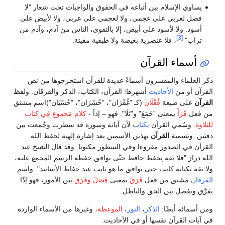
يساوي الإسلام بين أتباعه في الحقوق والواجبات تحت شعار "لا
فضل لعربي على عجمي، ولا لعجمي على عربي، ولا لأبيض على
أسود. ولا لأسود على أبيض، إلا بالتقوى، الناس من آدم، وآدم من
[3]
تراب"
، فلا عنصرية بغيضة ولا طبقية مقيتة.
أسماء القرآن
ذكر العلماء والمفسرون أسماءً عديدة للقرآن استخرجوها من نص
القرآن أو من
الأحاديث
أشهرها: القرآن، الكتاب، الذكر والفرقان. ولفظ
القرآن
على صيغة
فُعْلَان
(كـ "غُفْرَان"، "خُسْرَان"، "حُسْبَان")اسم مشتق
من فعل
قَرَأَ
بمعنى "جَمَعَ" و"تَلَا". فهو – إذاً -
كلام مَجموع فِي كتاب
للتلاوة
. وسُمي القرآن
بكتاب
لأن آياته وسوره قد سطرت وجُمعت بين
دفتين. وتسمية
القرآن
بهذين الأسمين يعد إشارة إلهية لحفظ الله
القرآن في الصدور مقروءا وفي السطور مكتوبا. وقد قال الشيخ عبد
الله دراز "فلا ثقة بِحفظ حافظ حتَّى يوافق حفظه الرسم المجمع عليه،
ولا ثقة بكتابة كاتب حتى يوافق ما هو ثابت عند حفاظ الأسانيد". واسم
الفرقان
مشتق من فعل
فَرَقَ
بمعنى
فَصَلَ
وفَرَق
بين الأمور، فهو إذًا
يفرَّق ويفصل بين الحق والباطل.
ومن أسمائه أيضًا:
الذكر
،
النور
،
الموعظة
، وغيرها من الأسماء الواردة
في آيات القرآن نفسها أو في الأحاديث.