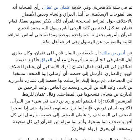
ثم في سنة 25 هجرية، وفي خلافة
عثمان بن عفان
، رأى الصحابة أنه
بعد الفتوحات الإسلامية، بدأ أهل العراق والشام وبعض الأمصار
بالاختلاف حول القراءة الصحيحة للقرآن فكان يكفّر بعضهم بعضًا. فقام
عثمان بتشكيل لجنة من كَتَبَة الوحي أيام رسول الله محمد لتجميع
القرآن وأمرهم بجعل نسخة واحدة موحدة ومدققة على أساس القراءة
الثابتة والمتواترة عن الرسول وهي قراءة أهل مكة.
عن
أنس بن مالك
: أن حُذيفة بن اليمان قَدِم عَلى عثمان، وكان يغازي
أهل الشام في فتح أرمينية وأذربيجان مع أهل
العراق
فأفزع حذيفة
اختلافهم في القراءة، فقال لعثمان: أدرك الأمة قبل أن يختلفوا اختلاف
اليهود والنصارى. فأرسل إلى حفصة: أن أرسلي إلينا الصحف ننسخها
في المصاحف، ثم نردها إليك، فأرسلت بها حفصة إلى عثمان، فأمر زيد
بن ثابت، وعبد الله بن الزبير، وسعيد بن العاص، وعبد الرحمن بن
الحارث بن هشام، فنسخوها في المصاحف. وقال عثمان للرهط
القرشيين الثلاثة: إذا اختلفتم أنتم و زيد بن ثابت في شيء من القرآن،
فاكتبوه بلسان قريش، فإنه إنما نزل بلسانهم، ففعلوا، حتى إذا نسخوا
الصحف في المصاحف رد عثمان الصحف إلى حفصة، وأرسل إلى كل
أفق بمصحف مما نسخوا، وأمر بما سواه من القرآن في كل صحيفة
ومصحف أن يحرق. (رواه البخاري).
وسمِّي هذا المصحف بمصحف عثمان أو المصحف الإمام، ولم يبق