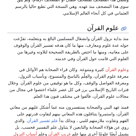
سوى هذا المصحف منذ عهده. وهي النسخة التي تطبع حاليا بالرسم
العثماني في كل أنحاء العالم الإسلامي.
علوم القرآن
منذ بداية نزول القرآن وانشغال المسلمين البالغ به وبتعلمه، تفرَّعت
حوله عدة علوم ومعارف، منها ما كان هدفه تفسير القرآن والوقوف
على معانيه، ومنها ما اختص بالطريقة الصحيحة لتلاوته وغيرها من
العلوم التي قامت حول القرآن وفي خدمته.
وعلوم القرآن
كثيرة ومتنوعة. وكان قراء الصحابة هم الأوائل في
معرفة علوم القرآن، والعِلْم بالناسخ والمنسوخ، وبأسباب النزول،
ومعرفة الفواصل والوقف، وكل ما هو توقيفي من علوم القرآن. وخلال
فترات التاريخ الإسلامي برز في كل عصر علماء اختصوا في مجال من
مجالات علوم القرآن، فألفوا في مختلف فنون هذا العلم.
فمنذ عهد النبي والصحابة يستفسرون منه عما أُشكل عليهم من معاني
القرآن، واستمروا يتناقلون هذه المعاني بينهم لتفاوت قدرتهم على
الفهم وتفاوت ملازمتهم للنبي ، وبذلك بدأ
علم تفسير القرآن
. والذي
روي عن هؤلاء الصحابة والتابعين لا يتناول علم التفسير فحسب، بل
يشمل أيضًا علومًا أخرى منها علم
غريب القرآن
وعلم
أسباب النزول