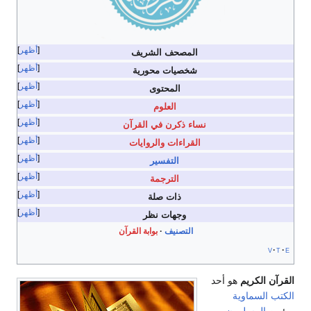
أظهر
المصحف الشريف
أظهر
شخصيات محورية
أظهر
المحتوى
أظهر
العلوم
أظهر
نساء ذكرن في القرآن
أظهر
القراءات والروايات
أظهر
التفسير
أظهر
الترجمة
أظهر
ذات صلة
أظهر
وجهات نظر
التصنيف
بوابة القرآن
v
t
e
القرآن الكريم
هو أحد
الكتب السماوية