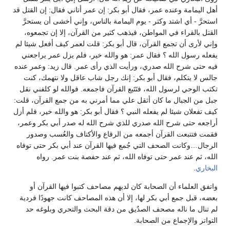
أهل اليمامة وعنده عمر، فقال أبو بكر: إن عمر أتاني فقال: إن القتل قد
استحرَّ - أي اشتد وكثر - يوم اليمامة بالناس، وإني أخشى أن يستحرَّ
القتل بالقراء في المواطن، فيذهب كثير من القرآن، إلا إن تجمعوه،
وإني لأرى أن تجمع القرآن، قال أبو بكر: قلت لعمر كيف أفعل شيئا لم
يفعله رسول الله ؟ فقال عمر: هو والله خير، فلم يزل عمر يراجعني
فيه حتى شرح الله صدري، ورأيت الذي رأى عمر. قال زيد: وعمر عنده
جالس لا يتكلم، فقال أبو بكر: إنك رجل شاب عاقل ولا نتهمك، كنت
تكتب الوحي لرسول الله، فتَتَبع القرآن فاجمعه. فوالله لو كلفني نقل
جبل من الجبال ما كان أثقل علي مما أمرني به من جمع القرآن، قلت:
كيف تفعلان شيئا لم يفعله النبي ؟ فقال أبو بكر: هو والله خير، فلم أزل
أراجعه حتى شرح الله صدري للذي شرح الله له صدر أبي بكر وعمر،
فقمت فتتبعت القرآن أجمعه من الرقاع والأكتاف والعُسب وصدور
الرجال…وكانت الصحف التي جُمع فيها القرآن عند أبي بكر حتى توفاه
الله، ثم عند عمر حتى توفاه الله، ثم عند حفصة بنت عمر. رواه
البخاري
.
واتفق العلماء أن الصحابة كان لديهم مصاحف كتبوا فيها القرآن أو
بعضه، قبل جمع أبي بكر لها، إلا أن هذه المصاحف كانت جهودًا فردية
لم تنال ما ناله مصحف الصدٌيق من دقة البحث والتحري وبلوغه حد
التواتر والإجماع من الصحابة.