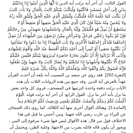
القول الثالث: أن آخر آية نزلت آية الدين:يَا أَيُّهَا الَّذِينَ آمَنُوا إِذَا تَدَايَنْتُمْ
بِدَيْنٍ إِلَى أَجَلٍ مُسَمّىً فَاكْتُبُوهُ وَلْيَكْتُبْ بَيْنَكُمْ كَاتِبٌ بِالْعَدْلِ وَلا يَأْبَ كَاتِبٌ
أَنْ يَكْتُبَ كَمَا عَلَّمَهُ اللَّهُ فَلْيَكْتُبْ وَلْيُمْلِلِ الَّذِي عَلَيْهِ الْحَقُّ وَلْيَتَّقِ اللَّهَ رَبَّهُ
وَلا يَبْخَسْ مِنْهُ شَيْئاً فَإِنْ كَانَ الَّذِي عَلَيْهِ الْحَقُّ سَفِيهاً أَوْ ضَعِيفاً أَوْ لا
يَسْتَطِيعُ أَنْ يُمِلَّ هُوَ فَلْيُمْلِلْ وَلِيُّهُ بِالْعَدْلِ وَاسْتَشْهِدُوا شَهِيدَيْنِ مِنْ رِجَالِكُمْ
فَإِنْ لَمْ يَكُونَا رَجُلَيْنِ فَرَجُلٌ وَامْرَأَتَانِ مِمَّنْ تَرْضَوْنَ مِنَ الشُّهَدَاءِ أَنْ تَضِلَّ
إِحْدَاهُمَا فَتُذَكِّرَ إِحْدَاهُمَا الْأُخْرَى وَلا يَأْبَ الشُّهَدَاءُ إِذَا مَا دُعُوا وَلا تَسْأَمُوا
أَنْ تَكْتُبُوهُ صَغِيراً أَوْ كَبِيراً إِلَى أَجَلِهِ ذَلِكُمْ أَقْسَطُ عِنْدَ اللَّهِ وَأَقْوَمُ لِلشَّهَادَةِ
وَأَدْنَى أَلَّا تَرْتَابُوا إِلَّا أَنْ تَكُونَ تِجَارَةً حَاضِرَةَ تُدِيرُونَهَا بَيْنَكُمْ فَلَيْسَ عَلَيْكُمْ
جُنَاحٌ أَلَّا تَكْتُبُوهَا وَأَشْهِدُوا إِذَا تَبَايَعْتُمْ وَلا يُضَارَّ كَاتِبٌ وَلا شَهِيدٌ وَإِنْ تَفْعَلُوا
فَإِنَّهُ فُسُوقٌ بِكُمْ وَاتَّقُوا اللَّهَ وَيُعَلِّمُكُمُ اللَّهُ وَاللَّهُ بِكُلِّ شَيْءٍ عَلِيمٌ
[البقرة:282]. فقد روي عن سعيد بن المسيب أنه بلغه أن أحدث القرآن
عهداً بالعرش آية الدين. وقد جمع بين هذه الروايات الثلاث بأن هذه
الآيات نزلت دفعة واحدة كترتيبها في المصحف، فروى كل واحد بعض
ما نزل بأنه آخر ما نزل. القول الرابع: أن آخر آية نزلت قوله :الْيَوْمَ
أَكْمَلْتُ لَكُمْ دِينَكُمْ وَأَتْمَمْتُ عَلَيْكُمْ نِعْمَتِي وَرَضِيتُ لَكُمُ الإِسْلامَ دِيناً
[المائدة:3]. وهنالك أقوال أخرى منها آية الكلالة، كما روى ذلك الشيخان
عن البراء بن عازب رضي الله عنهما. ومن أحسن ما قيل في هذا
الاختلاف قول من قال: هذه الأقوال ليس فيها شيء مرفوع إلى النبي ،
ويجوز أن يكون قاله قائله بضرب من الاجتهاد وغلبة الظن، ويحتمل أن