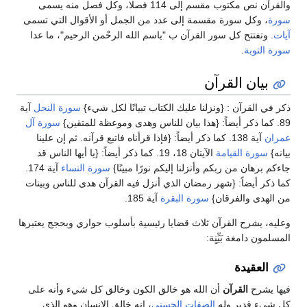
والقرآن نص مكتوب مقسم إلى 114 فصلا، وكل فصل منه يسمى
سورة
، وكل سورة مقسمة إلى عدد من الجمل أو الأقوال التي تسمى
آيات
. وتفتتح كل سور القرآن ب "باسم الله الرحْمن الرحيم"، ما عدا
سورة التوبة
.
بيان القرآن
ذكر في القرآن ‏:‏ ‏{‏ونزلنا عليك الكتاب تبيانًا لكل شيء‏}‏
سورة النحل
آية
89‏‏‏.‏ كما ذكر أيضاً‏:‏ ‏{‏هذا بيان للناس وهدى وموعظة للمتقين‏}‏ ‏
سورة آل
عمران
‏ آية‏ 138‏‏. ‏كما ذكر أيضاً‏:‏ ‏{‏فإذا قرأناه فاتبع قرآنه‏. ‏ثم إن علينا
بيانه‏}‏ ‏
سورة القيامة
‏ الآيتان 18‏،‏ 19‏‏‏.‏ كما ذكر أيضاً‏:‏ ‏{‏يا أيها الناس قد
جاءكم برهان من ربكم وأنزلنا إليكم نورًا مبينًا‏}‏ ‏
سورة ‏النساء
‏ آية‏ 174.
‏كما ذكر أيضاً‏:‏ ‏{‏شهر رمضان الذي أنزل فيه القرآن هدى للناس وبينات
من الهدى والفرقان‏}‏ ‏
سورة ‏البقرة
آية‏ 185‏.‏
وعليه، يشرح القرآن ثلاث قضايا رئيسية بأسلوب حواري وبحجج يعتبرها
المسلمون دامغة بَيِّنٍة:
العقيدة
فيها يشرح
القرآن
أن الله هو خالق الكون وخالق كل شيء وأنه على
كل شيء قدير وله
الصفات الحسنى
، إنه خالق الإنسان وهو الذي