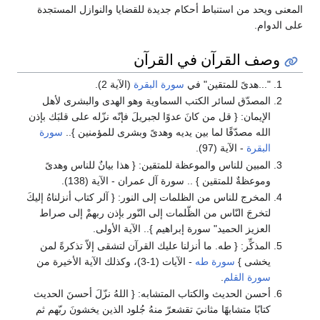
المعنى ويحد من استنباط أحكام جديدة للقضايا والنوازل المستجدة
على الدوام.
وصف القرآن في القرآن
"...هدىً للمتقين" في
سورة البقرة
(الآية 2).
المصدّق لسائر الكتب السماوية وهو الهدى والبشرى لأهل
الإيمان: { قل من كانَ عدوًا لجبريلَ فإنّه نزّله على قلبَك بإذن
الله مصدّقًا لما بين يديه وهدىً وبشرى للمؤمنين }..
سورة
البقرة
- الآية (97).
المبين للناس والموعظة للمتقين: { هذا بيانٌ للناس وهدىً
وموعظةٌ للمتقين } .. سورة آل عمران - الآية (138).
المخرج للناس من الظلمات إلى النور: { آلر كتاب أنزلناهُ إليكَ
لتخرجَ النّاس من الظّلمات إلى النّور بإذن ربهمْ إلى صراط
العزيز الحميد" سورة إبراهيم }.. الآية الأولى.
المذكِّر: { طه. ما أنزلنا عليك القرآن لتشقى إلاّ تذكرةً لمن
يخشى }
سورة طه
- الآيات (1-3)، وكذلك الآية الأخيرة من
سورة القلم
.
أحسن الحديث والكتاب المتشابه: { اللهُ نزّلَ أحسنَ الحديث
كتابًا متشابهًا مثانيَ تقشعرّ منهُ جُلود الذين يخشونَ ربّهم ثم