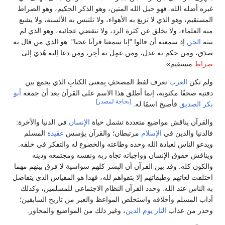
غيره أضله الله. فهو حبل الله المتين، وهو الذكر الحكيم، وهو الصراط
المستقيم، وهو الذي لا تزيغ به الأهواء، ولا تلتبس به الألسنة، ولا يشبع
منه العلماء، ولا يخلق عن كثرة الرد، ولا تنقضي عجائبه، وهو الذي لم
ينته
الجن
إذ سمعته أن قالوا "إنا سمعنا قرآنا عجبا". هو الذي من قال به
صدَق، ومن حكم به عدل، ومن عمِل به أجِر، ومن دعا إليه هُديَ إلى
صراط
مستقيم».
ولم تكن
العرب
تعرف لفظ المصحفِ بِمعنى الكتابِ الذي يجمع بين
دفتيه صحفًا مكتوبة، إنما أطلق هذا الاسم على القرآن بعد أن جمعه
أبو
[بحاجة لمصدر]
بكر الصديق
فأصبح اسمًا له.
والقرآن يناقش مواضيع متعددة تشمل حياة
الإنسان
في الدنيا والآخرة:
فالدنيا والدين في
الإسلام
مرتبطان؛ والقرآن يؤسس
عقيدة
المسلم
ويدعو الناس لعبادة الله وحده وطاعته والخضوع له والتفكر في خلقه.
ويناقش حقوق الإنسان وواجباته تجاه ربه ونفسه ومجتمعه ودينه
والكون كله. وقد بين القرآن أن البشر كلهم سواسية لا فرق بينهم مهما
اختلفت لغاتهم وطبقاتهم إلا بتقواهم لله، فهذا هو المقياس الذي يتفاضل
به الناس عند الله. وحدد القرآن النظام الاجتماعي للمسلمين، وكذلك
آداب المسلم وأخلاقه واستخلص المواعظ والعبر من تاريخ السابقين؛
وحذر من عذاب
النار
يوم الدين
، وغير ذلك من المواضيع والمحاور.