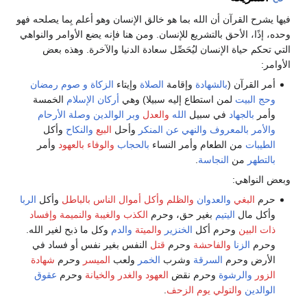
فيها يشرح القرآن أن الله بما هو خالق الإنسان وهو أعلم بِما يصلحه فهو
وحده، إذًا، الأحق بالتشريع للإنسان. ومن هنا فإنه يضع الأوامر والنواهي
التي تحكم حياة الإنسان ليُحَصِّل سعادة الدنيا والآخرة. وهذه بعض
الأوامر:
أمر القرآن (
بالشهادة
وإقامة
الصلاة
وإيتاء
الزكاة
و صوم رمضان
وحج
البيت
لمن استطاع إليه سبيلا) وهي
أركان الإسلام
الخمسة
وأمر
بالجهاد
في سبيل
الله
والعدل
وبر الوالدين
وصلة الأرحام
والأمر بالمعروف والنهي عن المنكر
وأحل
البيع
والنكاح
وأكل
الطيبات
من الطعام وأمر النساء
بالحجاب
والوفاء بالعهود
وأمر
بالتطهر
من
النجاسة
.
وبعض النواهي:
حرم
البغي
والعدوان
والظلم
وأكل أموال الناس بالباطل
وأكل
الربا
وأكل مال
اليتيم
بغير حق، وحرم
الكذب
والغيبة
والنميمة
وإفساد
ذات البين
وحرم أكل
الخنزير
والميتة
والدم
وكل ما ذبح لغير الله.
وحرم
الزنا
والفاحشة
وحرم
قتل
النفس بغير نفس أو فساد في
الأرض وحرم
السرقة
وشرب
الخمر
ولعب
الميسر
وحرم
شهادة
الزور
والرشوة
وحرم نقض
العهود
والغدر
والخيانة
وحرم
عقوق
الوالدين
والتولي يوم الزحف
.