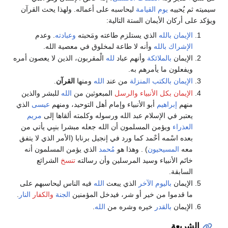
سيميته ثم يُحييه
يوم القيامة
ليحاسبه على أعماله. ولهذا يحث القرآن
ويؤكد على أركان الأيمان الستة التالية:
الإيمان
بالله
الذي يستلزم طاعته ومَحبته
وعبادته
. وعدم
الإشراك
بالله
وأنه لا طاعة لمخلوق في معصية الله.
الإيمان
بالملائكة
وأنهم عباد
لله
الْمقربون، الذين لا يعصون أمره
ويفعلون ما يأمرهم به.
الإيمان بالكتب المنزلة
من عند
الله
ومنها
القرآن
.
الإيمان بكل الأنبياء والرسل
المبعوثين من
الله
للبشر والذين
منهم
إبراهيم
أبو الأنبياء وإمام أهل التوحيد، ومنهم
عيسى
الذي
يعتبر في الإسلام عبد الله ورسوله وكلمته ألقاها إلى
مريم
العذراء
ويؤمن المسلمون أن الله جعله مبشرا بنبِي يأتي من
بعده اسْمه أحْمد كما ورد في إنجيل برنابا (الأمر الذي لا يتفق
معه
المسيحيون
) . وهذا هو
مُحمد
الذي يؤمن المسلمون أنه
خاتَم الأنبياء وسيد المرسلين وأن رسالته
تنسخ
الشرائع
السابقة.
الإيمان
باليوم الآخر
الذي يبعث
الله
فيه الناس ليحاسبهم على
ما قدموا من خير أو شر، فيدخل المؤمنين
الجنة
والكفار
النار
.
الإيمان
بالقدر
خيره وشره من
الله
.
الشريعة