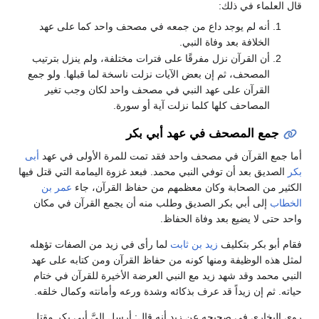
قال العلماء في ذلك:
أنه لم يوجد داع من جمعه في مصحف واحد كما على عهد
الخلافة بعد وفاة النبي.
أن القرآن نزل مفرقًا على فترات مختلفة، ولم ينزل بترتيب
المصحف، ثم إن بعض الآيات نزلت ناسخة لما قبلها. ولو جمع
القرآن على عهد النبي في مصحف واحد لكان وجب تغير
المصاحف كلها كلما نزلت آية أو سورة.
جمع المصحف في عهد أبي بكر
أما جمع القرآن في مصحف واحد فقد تمت للمرة الأولى في عهد
أبى
بكر
الصديق بعد أن توفي النبي محمد. فبعد غزوة اليمامة التي قتل فيها
الكثير من الصحابة وكان معظمهم من حفاظ القرآن، جاء
عمر بن
الخطاب
إلى أبي بكر الصديق وطلب منه أن يجمع القرآن في مكان
واحد حتى لا يضيع بعد وفاة الحفاظ.
فقام أبو بكر بتكليف
زيد بن ثابت
لما رأى في زيد من الصفات تؤهله
لمثل هذه الوظيفة ومنها كونه من حفاظ القرآن ومن كتابه على عهد
النبي محمد وقد شهد زيد مع النبي العرضة الأخيرة للقرآن في ختام
حياته. ثم إن زيداً قد عرف بذكائه وشدة ورعه وأمانته وكمال خلقه.
روى البخاري في صحيحه عن زيد أنه قال: أرسل إليَّ أبى بكر مقتل