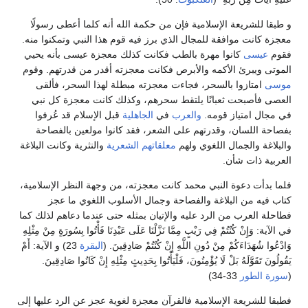
و طبقا للشريعة الإسلامية فإن من حكمة الله أنه كلما أعطى رسولًا
معجزة كانت موافقة للمجال الذي برز فيه قوم هذا النبي وتمكنوا منه.
فقوم
عيسى
كانوا مهرة بالطب فكانت كذلك معجزة عيسى بأنه يحيي
الموتى ويبرئ الأكمه والأبرص فكانت معجزته أقدر من قدرتهم. وقوم
موسى
امتازوا بالسحر، فجاءت معجزته مبطلة لهذا السحر، فألقى
العصى فأصبحت ثعبانًا يلتقط سحرهم، وكذلك كانت معجزة كل نبي
في مجال امتياز قومه.
والعرب
في
الجاهلية
قبل الإسلام قد عُرفوا
بفصاحة اللسان، وقدرتهم على الشعر، فقد كانوا مولعين بالفصاحة
والبلاغة والجمال اللغوي ولهم
معلقاتهم الشعرية
والنثرية وكانت البلاغة
العربية ذات شأن.
فلما بدأت دعوة النبي محمد كانت معجزته، من وجهة النظر الإسلامية،
كتاب فيه من البلاغة والفصاحة وجمال الأسلوب اللغوي ما عجز
فطاحلة العرب من الرد عليه والإتيان بمثله حتى عندما دعاهم لذلك كما
في الآية: وَإِنْ كُنْتُمْ فِي رَيْبٍ مِمَّا نَزَّلْنَا عَلَى عَبْدِنَا فَأْتُوا بِسُورَةٍ مِنْ مِثْلِهِ
وَادْعُوا شُهَدَاءَكُمْ مِنْ دُونِ اللَّهِ إِنْ كُنْتُمْ صَادِقِينَ. (
البقرة
23) و الآية: أَمْ
يَقُولُونَ تَقَوَّلَهُ بَلْ لَا يُؤْمِنُونَ، فَلْيَأْتُوا بِحَدِيثٍ مِثْلِهِ إِنْ كَانُوا صَادِقِينَ.
(
سورة الطور
33-34)
فطبقا للشريعة الإسلامية فالقرآن معجزة لغوية عجز عن الرد عليها إلى