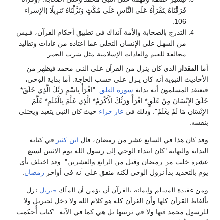
فَرَقْنَاهُ لِتَقْرَأَهُ عَلَى النَّاسِ عَلَى مُكْثٍ وَنَزَّلْنَاهُ تَنزِيلًا }الإسراء
106.
التدرج بالصحابة والأمة آنذاك في تطبيق أحكام القرآن، فليس
من السهل على الإنسان التخلي عما اعتاده من عادات وتقاليد
مخالفة للقيم والعادات الإسلامية مثل شرب الخمر.
أما
المقدار
الذي كان ينزل من القرآن على النبي محمد فيظهر من
الأحاديث النبوية أنه كان ينزل على حسب الحاجة. أما بداية الوحي،
فيعتقد المسلمون أنه بداية
سورة العلق
: "اقْرَأْ بِاسْمِ رَبِّكَ الَّذِي خَلَقَ*
خَلَقَ الإِنْسَانَ مِنْ عَلَقٍ* اقْرَأْ وَرَبُّكَ الْأَكْرَمُ* الَّذِي عَلَّمَ بِالْقَلَمِ* عَلَّمَ
الإنْسَانَ مَا لَمْ يَعْلَمْ". وذلك في
غار حراء
حيث كان النبي يتعبد ويختلي
بنفسه.
وقد كان هذا في السابع عشر من رمضان، قال
ابن كثير
في كتابه
البداية والنهاية "كان ابتداء الوحي إلى رسول الله يوم الاثنين لسبع
عشرة خلت من رمضان وقيل من الرابع والعشرين". وقد اختلف بأي
يوم بالتحديد بدأ نزول الوحي لكنه متفق على أنه في أواخر
رمضان
.
ومن عقيدة المسلم وإيمانه بالقرآن أن يؤمن أن الملَك
جبريل
نزل
بألفاظ القرآن كلها وأن القرآن كله هو كلام الله ولا دخل لجبريل ولا
للرسول محمد فيها ولا في ترتيبها بل هي كما في الآية: "كتاب أُحكمت