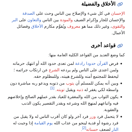
الأخلاق والفضيلة
الإحسان
في كل شيء والإصلاح بين الناس وحث على
الصدقة
والإحسان للجار وإكرام الضيف
والمودة
بين الناس
والتعاون
على
البر
والتقوى
، وغير ذلك مما هو
معروف
ويُقوِّم مكارم
الأخلاق
وفضائل
الأعمال.
قواعد أخرى
كما وضع العديد من القواعد الكلية العامة منها:
فرض
القرآن
حدودا رادعة
لمن تعدى حدود الله أو انتهك حرماته
ولمن اعتدى على الناس ولم يردعه
الشرع
عن ارتكاب جرائمه ؛
ليحفظ للمجتمع أمنه وللشرع هيبته، وللمظلوم حقه.
وبين أنه يمكن للمسلم أن
يتوب
من ذنوبه ويدعو ربه مباشرة دون
[1]
واسطة لكي يغفر له
ذنبه
ويقبل
توبته
.
يكون الثواب من الله والمغفرة للعباد بقدر عملهم الصالح وإخلاصهم
فيه واتباعهم لمنهج الله وشرعه وبقدر التقصير يكون الذنب
والعقوبة.
لا يتحمل فرد
وزر
فرد آخر ولو كان أقرب الناس له ولا يقبل من
فرد رشوة أو فدية لينجو من عذاب الله
يوم القيامة
إذا وجبت له
[2]
النار
لضعف
حسناته
.