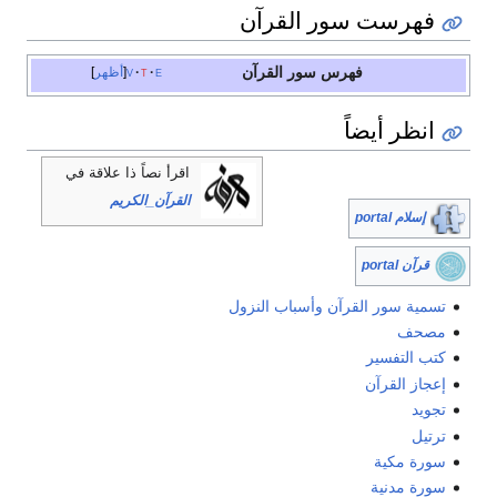
فهرست سور القرآن
فهرس سور القرآن
e
t
v
أظهر
انظر أيضاً
اقرأ نصاً ذا علاقة في
القرآن_الكريم
إسلام portal
قرآن portal
تسمية سور القرآن وأسباب النزول
مصحف
كتب التفسير
إعجاز القرآن
تجويد
ترتيل
سورة مكية
سورة مدنية