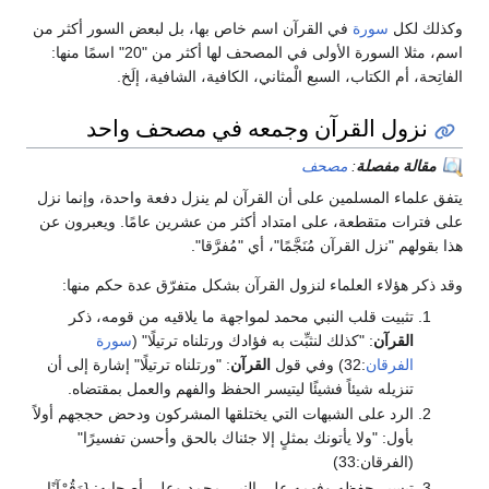
وكذلك لكل
سورة
في القرآن اسم خاص بها، بل لبعض السور أكثر من
اسم، مثلا السورة الأولى في المصحف لها أكثر من "20" اسمًا منها:
الفاتِحة، أم الكتاب، السبع الْمثاني، الكافية، الشافية، إلَخ.
نزول القرآن وجمعه في مصحف واحد
مقالة مفصلة
:
مصحف
يتفق علماء المسلمين على أن القرآن لم ينزل دفعة واحدة، وإنما نزل
على فترات متقطعة، على امتداد أكثر من عشرين عامًا. ويعبرون عن
هذا بقولهم "نزل القرآن مُنَجَّمًا"، أي "مُفرَّقا".
وقد ذكر هؤلاء العلماء لنزول القرآن بشكل متفرّق عدة حكم منها:
تثبيت قلب النبي محمد لمواجهة ما يلاقيه من قومه، ذكر
القرآن
: "كذلك لنثبِّت به فؤادك ورتلناه ترتيلًا" (
سورة
الفرقان
:32) وفي قول
القرآن
: "ورتلناه ترتيلًا" إشارة إلى أن
تنزيله شيئاً فشيئًا ليتيسر الحفظ والفهم والعمل بمقتضاه.
الرد على الشبهات التي يختلقها المشركون ودحض حججهم أولاً
بأول: "ولا يأتونك بمثلٍ إلا جئناك بالحق وأحسن تفسيرًا"
(الفرقان:33)
تيسير حفظه وفهمه على النبي محمد وعلى أصحابه: {وَقُرْآنًا