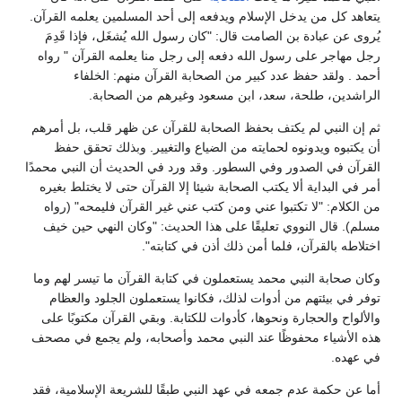
يتعاهد كل من يدخل الإسلام ويدفعه إلى أحد المسلمين يعلمه القرآن.
يُروى عن عبادة بن الصامت قال: "كان رسول الله يُشغَل، فإذا قَدِمَ
رجل مهاجر على رسول الله دفعه إلى رجل منا يعلمه القرآن " رواه
أحمد . ولقد حفظ عدد كبير من الصحابة القرآن منهم: الخلفاء
الراشدين، طلحة، سعد، ابن مسعود وغيرهم من الصحابة.
ثم إن النبي لم يكتف بحفظ الصحابة للقرآن عن ظهر قلب، بل أمرهم
أن يكتبوه ويدونوه لحمايته من الضياع والتغيير. وبذلك تحقق حفظ
القرآن في الصدور وفي السطور. وقد ورد في الحديث أن النبي محمدًا
أمر في البداية ألا يكتب الصحابة شيئا إلا القرآن حتى لا يختلط بغيره
من الكلام: "لا تكتبوا عني ومن كتب عني غير القرآن فليمحه" (رواه
مسلم). قال النووي تعليقًا على هذا الحديث: "وكان النهي حين خيف
اختلاطه بالقرآن، فلما أمن ذلك أذن في كتابته".
وكان صحابة النبي محمد يستعملون في كتابة القرآن ما تيسر لهم وما
توفر في بيئتهم من أدوات لذلك، فكانوا يستعملون الجلود والعظام
والألواح والحجارة ونحوها، كأدوات للكتابة. وبقي القرآن مكتوبًا على
هذه الأشياء محفوظًا عند النبي محمد وأصحابه، ولم يجمع في مصحف
في عهده.
أما عن حكمة عدم جمعه في عهد النبي طبقًا للشريعة الإسلامية، فقد