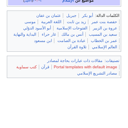
مواضيع عن
الإسلام
e
t
v
أظهر
الكلمات الدالة:
أبو بكر
جبريل
عثمان بن عفان
حفصة بنت عمر
زيد بن ثابت
اللغة العربية
موسى
عروة بن الزبير
الفتوحات الإسلامية
أبو الأسود الدؤلي
سعيد بن المسيب
أنس بن مالك
غار حراء
البداية والنهاية
عمر بن الخطاب
عبادة بن الصامت
ابن مسعود
العالم الإسلامي
تلاوة القرآن
تصنيفات
:
مقالات ذات عبارات بحاجة لمصادر
Portal templates with default image
قرآن
كتب سماوية
مصادر التشريع الإسلامي