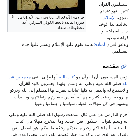
المسلمون
القرآن
كثيرا، فهو عندهم
جزء من الآية 60 إلى 61 وجزء من الآية 61 من
معجزة
الإسلام
سورة المائدة بالخط الكوفي الشرقي؛ أحد
الخالدة. لذا، تُوجَد
مخطوطات صنعاء.
آداب لسماعه أو
قراءته وتلاوته.
ويدعو القرآن
لمبادئ
هامة يقوم عليها الإسلام وتسير عليها حياة
المسلمين.
مقدمة
يؤمن المسلمون بأن القرآن هو
كتاب الله
أنزِله إلى النبي
محمد بن عبد
الله
صلى الله عليه وعلى اله وسلم. ولهذا، يعتبرون تلاوة
القرآن
والاستماع له والعمل به كلها عبادات يتقرب بها المسلم إلى الله وتزكو
بها روحه. ويعتقد كثير منهم أنه أساس حضارتهم وثقافتهم، وبه بدأت
نهضتهم في كل مجالات الحياة، سياسيا واجتماعيا ولغويا.
أخرج الدارمي عن علي قال: سمعت رسول الله صلى الله عليه وعلى
اله وسلم يقول: « ستكون فتن. قلت: وما المخرج منها؟ قال: كتاب
الله، فيه نبأ ما قبلكم وخبر ما بعدكم وحكم ما بينكم، هو الفصل ليس
بالهزل، هو الذي من تركه من جبار قصمه الله، ومن ابتغى الهدى في