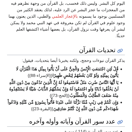
اليوم كل البشر. وليس ذلك فحسب، بل القرآن من وجهة نظرهم فيه
من المعجزات ما عجز البشر عن الرد عليه، لذلك يعتقد الكثير من
المسلمين بوجود ما يسمونه
بالإعجاز العلمي
والطبي، الذين يعنون بهما
وجود علوم في القرآن لم تكن معروفة في عهد النبي محمد ولا يمكن
لبشر أن يعرفها وقت نزول القرآن، بل بعضها أشياء اكتشفها العلم
حديثًا.
تحديات القرآن
يذكر القرآن نبوءات وحجج، ولكنه يخبرنا أيضا بتحديات، فيقول:
قُلْ لَئِنِ اجْتَمَعَتِ الْإِنْسُ وَالْجِنُّ عَلَى أَنْ يَأْتُوا بِمِثْلِ هَذَا الْقُرْآَنِ لَا
يَأْتُونَ بِمِثْلِهِ وَلَوْ كَانَ بَعْضُهُمْ لِبَعْضٍ ظَهِيرًا
{{الإسراء-88}}
يَا أَيُّهَا النَّاسُ ضُرِبَ مَثَلٌ فَاسْتَمِعُوا لَهُ إِنَّ الَّذِينَ تَدْعُونَ مِنْ دُونِ اللَّهِ
لَنْ يَخْلُقُوا ذُبَابًا وَلَوِ اجْتَمَعُوا لَهُ وَإِنْ يَسْلُبْهُمُ الذُّبَابُ شَيْئًا لَا يَسْتَنْقِذُوهُ
مِنْهُ ضَعُفَ الطَّالِبُ وَالْمَطْلُوبُ
{{الحج-73}}
وَإِن كُنتُمْ فِي رَيْبٍ مِّمَّا نَزَّلْنَا عَلَى عَبْدِنَا فَأْتُواْ بِسُورَةٍ مِّن مِّثْلِهِ وَادْعُواْ
شُهَدَاءكُم مِّن دُونِ اللّهِ إِنْ كُنْتُمْ صَادِقِينَ
{{البقرة-23}}
عدد سور القرآن وآياته وأوله وآخره
عدد سور القرآن = (114 ) سورة