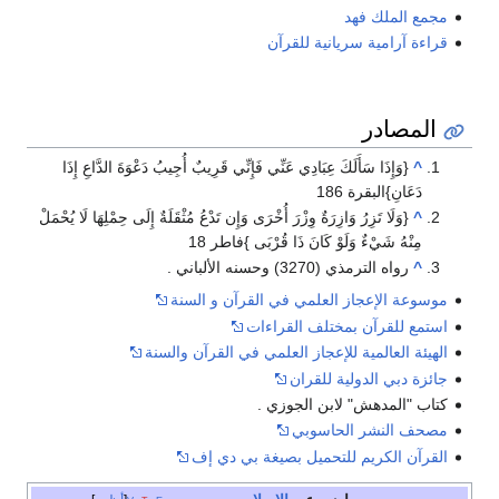
مجمع الملك فهد
قراءة آرامية سريانية للقرآن
المصادر
^
{وَإِذَا سَأَلَكَ عِبَادِي عَنِّي فَإِنِّي قَرِيبٌ أُجِيبُ دَعْوَةَ الدَّاعِ إِذَا
دَعَانِ}البقرة 186
^
{وَلَا تَزِرُ وَازِرَةٌ وِزْرَ أُخْرَى وَإِن تَدْعُ مُثْقَلَةٌ إِلَى حِمْلِهَا لَا يُحْمَلْ
مِنْهُ شَيْءٌ وَلَوْ كَانَ ذَا قُرْبَى }فاطر 18
^
رواه الترمذي (3270) وحسنه الألباني .
موسوعة الإعجاز العلمي في القرآن و السنة
استمع للقرآن بمختلف القراءات
الهيئة العالمية للإعجاز العلمي في القرآن والسنة
جائزة دبي الدولية للقران
كتاب "المدهش" لابن الجوزي .
مصحف النشر الحاسوبي
القرآن الكريم للتحميل بصيغة بي دي إف