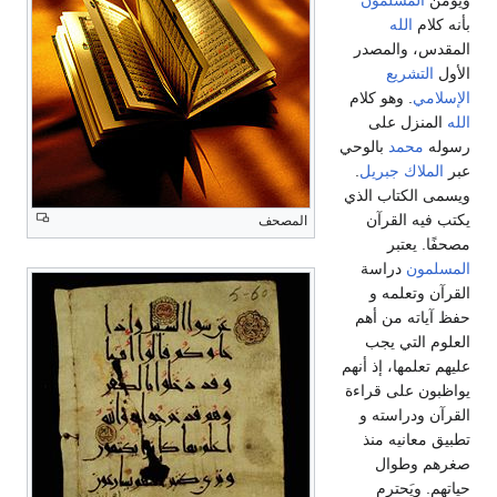
ويؤمن
المسلمون
بأنه كلام
الله
المقدس، والمصدر
الأول
التشريع
الإسلامي
. وهو كلام
الله
المنزل على
رسوله
محمد
بالوحي
عبر
الملاك
جبريل
.
ويسمى الكتاب الذي
يكتب فيه القرآن
المصحف
مصحفًا. يعتبر
المسلمون
دراسة
القرآن وتعلمه و
حفظ آیاته من أهم
العلوم التي يجب
عليهم تعلمها، إذ أنهم
يواظبون على قراءة
القرآن ودراسته و
تطبيق معانيه منذ
صغرهم وطوال
حياتهم. ويَحترم