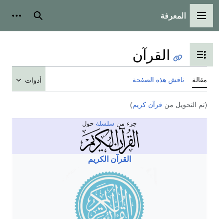
المعرفة
القائمة الرئيسية
بحث
أدوات
القرآن
تبديل عرض جدول المحتويات
مقالة
ناقش هذه الصفحة
أدوات
(تم التحويل من
قرآن كريم
)
جزء من
سلسلة
حول
القرآن الكريم