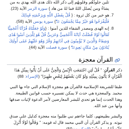
تلين جلودُهُم وقلوبهُم إلى ذكر الله ذلك هدى الله يهدي به من
يشاءُ ومن يُضلل اللهُ فما لهُ من هاد }
سورة الزمر
الآية (23).
هو خير من كل ثروة : {
قُلْ بِفَضْلِ اللَّهِ وَبِرَحْمَتِهِ فَبِذَلِكَ
فَلْيَفْرَحُوا هُوَ خَيْرٌ مِمَّا يَجْمَعُونَ
}
سورة يونس
الآية (58).
إنه الهدى ومصدر الشفاء للذين آمنوا : {
وَلَوْ جَعَلْنَاهُ قُرْآنًا أَعْجَمِيًّا
لَقَالُوا لَوْلا فُصِّلَتْ آيَاتُهُ أَأَعْجَمِيٌّ وَعَرَبِيٌّ قُلْ هُوَ لِلَّذِينَ آمَنُوا هُدًى
وَشِفَاءٌ وَالَّذِينَ لا يُؤْمِنُونَ فِي آذَانِهِمْ وَقْرٌ وَهُوَ عَلَيْهِمْ عَمًى أُولَئِكَ
يُنَادَوْنَ مِنْ مَكَانٍ بَعِيدٍ
}
سورة فصلت
الآية (44).
القرآن معجزة
ذكر
القرآن
: " قُلْ لَئِنِ اجْتَمَعَتِ الْإِنْسُ وَالْجِنُّ عَلَى أَنْ يَأْتُوا بِمِثْلِ هَذَا
الْقُرْآنِ لَا يَأْتُونَ بِمِثْلِهِ وَلَوْ كَانَ بَعْضُهُمْ لِبَعْضٍ ظَهِيرًا" (
الإسراء
: 88)
طبقا للشريعة الإسلامية فالقرآن هو معجزة الإسلام التي جاء بها النبي
محمد. والمعجزة هي حدث لا يمكن تفسيره حسب قوانين الطبيعة.
وهذا الحدث إنما هو تحدي للبشر المعارضين لأمر الدعوة لإثبات صدقها
وأنها من عند الله.
والبشر بطبيعتهم، كلما جاءهم نبي طلبوا منه معجزة كدليل على صدق
نبوته. و يذكر القرآن أن النبي محمد قال له قومه: " وَقَالُوا لَوْلَا أُنْزِلَ
عَلَيْهِ آيَاتٌ مِنْ رَبِّهِ" (
العنكبوت
: 50).