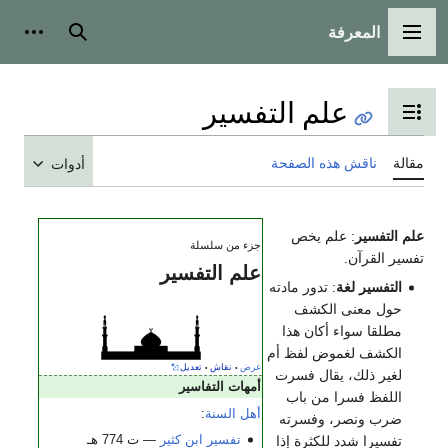
المعرفة
القائمة الرئيسية
بحث
أدوات
علم التفسير
تبديل عرض جدول المحتويات
مقالة
ناقش هذه الصفحة
أدوات
علم التفسير
: علم يخص
جزء من سلسلة
تفسير القرآن.
علم التفسير
التفسير لغة
: تدور مادته
حول معنى الكشف
مطلقا سواء أكان هذا
الكشف لغموض لفظ أم
عرض
نقاش
تعديل
•
•
لغير ذلك، يقال فسرت
أمهات التفاسير
اللفظ فسرا من باب
أهل السنة
:
ضرب ونصر، وفسرته
تفسير ابن كثير
— ت 774 هـ
تفسيرا شدد للكثرة إذا