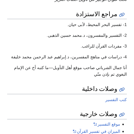
مراجع الاستزادة
1- تفسير البحر المحيط، لأبى حيان.
2- التفسير والمفسرون، د.محمد حسين الذهبى.
3- مفردات القرآن للراغب.
4- دراسات في مناهج المفسرين، د.إبراهيم عبد الرحمن محمد خليفة
أنا جمال الشرباتي صاحب موقع أهل التأويل—ما كتبه أخ عن الإمام
البغوي تم بإذن منّي
وصلات داخلية
كتب التفسير
وصلات خارجية
موقع التفسير
الميزان في تفسير القرآن