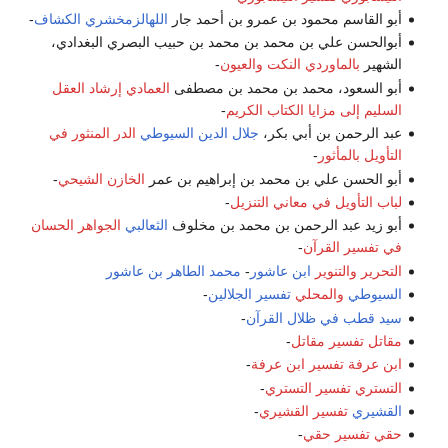
أبو القاسم محمود بن عمرو بن أحمد جار
اللهالزمخشري
الكشاف
-
أبوالحسن علي بن محمد بن محمد بن حبيب البصري البغدادي،
الشهير
بالماوردي
النكت والعيون
-
أبو السعود، محمد بن محمد بن مصطفى
العمادي
إرشاد العقل
السليم إلى مزايا الكتاب الكريم
-
عبد الرحمن بن أبي بكر،
جلال الدين السيوطي
الدر المنثور في
التأويل بالمأثور
-
أبو الحسن علي بن محمد بن إبراهيم بن عمر
الخازن الشيحي
-
لباب التأويل في معاني التنزيل
-
أبو زيد عبد الرحمن بن محمد بن مخلوف
الثعالبي
الجواهر الحسان
في تفسير القرآن
-
التحرير والتنوير
ابن عاشور
-
محمد الطاهر بن عاشور
السيوطي
والمحلي
تفسير الجلالين
-
سيد قطب
في ظلال القرآن
-
مقاتل
تفسير مقاتل
-
ابن عرفة
تفسير ابن عرفة
-
التستري
تفسير التستري
-
القشيري
تفسير القشيري
-
حقي
تفسير حقي
-