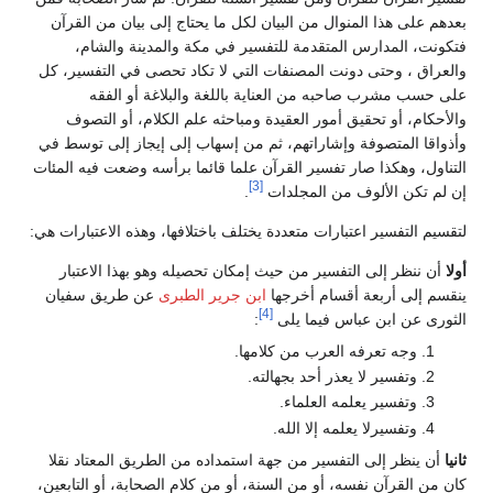
بعدهم على هذا المنوال من البيان لكل ما يحتاج إلى بيان من القرآن
فتكونت، المدارس المتقدمة للتفسير في مكة والمدينة والشام،
والعراق ، وحتى دونت المصنفات التي لا تكاد تحصى في التفسير، كل
على حسب مشرب صاحبه من العناية باللغة والبلاغة أو الفقه
والأحكام، أو تحقيق أمور العقيدة ومباحثه علم الكلام، أو التصوف
وأذواقا المتصوفة وإشاراتهم، ثم من إسهاب إلى إيجاز إلى توسط في
التناول، وهكذا صار تفسير القرآن علما قائما برأسه وضعت فيه المئات
[3]
إن لم تكن الألوف من المجلدات
.
لتقسيم التفسير اعتبارات متعددة يختلف باختلافها، وهذه الاعتبارات هي:
أولا
أن ننظر إلى التفسير من حيث إمكان تحصيله وهو بهذا الاعتبار
ينقسم إلى أربعة أقسام أخرجها
ابن جرير الطبرى
عن طريق سفيان
[4]
الثورى عن ابن عباس فيما يلى
:
وجه تعرفه العرب من كلامها.
وتفسير لا يعذر أحد بجهالته.
وتفسير يعلمه العلماء.
وتفسيرلا يعلمه إلا الله.
ثانيا
أن ينظر إلى التفسير من جهة استمداده من الطريق المعتاد نقلا
كان من القرآن نفسه، أو من السنة، أو من كلام الصحابة، أو التابعين،