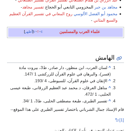
عبد الرزاق بن همام الصنعاني
تفسير القرآن تفسير الصنعاني
-
مجاهد بن جبر
المخزومي التابعي أبو الحجاج
تفسير مجاهد
-
محمود أبو الفضل الألوسي
روح المعاني في تفسير القرآن العظيم
والسبع المثاني
-
علماء العرب والمسلمين
e
t
v
أظهر
الهامش
^
لسان العرب، ابن منظور، دار صادر، ط3، بيروت مادة
(فسر)، والبرهان في علوم القرآن للزركشى 1 /147.
^
الإتقان في علوم القرآن، للسيوطى، 4 /193.
^
مناهل العرفان، د.محمد عبد العظيم الزرقانى، طبعة عيسى
الحلبى، 1 /472.
^
تفسير الطبرى، طبعة مصطفى الحلبى، ط3، 1 /34.
قام الإستاذ جمال الشرباتي باختصار تفسير الطبري على هذا الموقع--
[1]
تحت عنوان
الوجيز في تأويل الكتاب العزيز