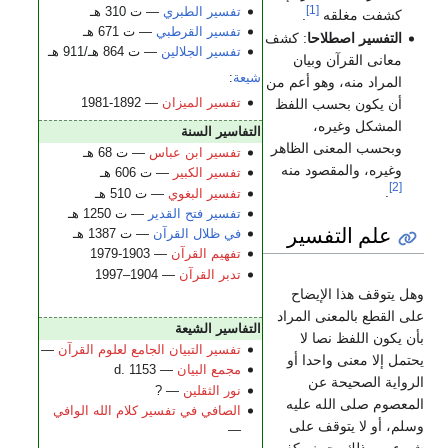
[1]
تفسير الطبري
— ت 310 هـ
كشفت مغلقه
.
تفسير القرطبي
— ت 671 هـ
التفسير اصطلاحا
: كشف
تفسير الجلالين
— ت 864 هـ/911 هـ
معانى القرآن وبيان
شيعة
:
المراد منه، وهو أعم من
تفسير الميزان
— 1892-1981
أن يكون بحسب اللفظ
المشكل وغيره،
التفاسير السنة
وبحسب المعنى الظاهر
تفسير ابن عباس
— ت 68 هـ
وغيره، والمقصود منه
تفسير الكبير
— ت 606 هـ
[2]
.
تفسير البغوي
— ت 510 هـ
تفسير فتح القدير
— ت 1250 هـ
علم التفسير
في ظلال القرآن
— ت 1387 هـ
تفهيم القرآن
— 1903-1979
تدبر القرآن
— 1904–1997
وهل يتوقف هذا الإيضاح
على القطع بالمعنى المراد
التفاسير الشيعة
بأن يكون اللفظ نصا لا
تفسير التبيان الجامع لعلوم القرآن
—
يحتمل إلا معنى واحدا أو
مجمع البيان
— d. 1153
الرواية الصحيحة عن
نور الثقلين
— ?
المعصوم صلى الله عليه
الصافي في تفسير كلام الله الوافي
وسلم، أو لا يتوقف على
—
شيء من ذلك بحيث يكفى