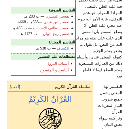
فيه غلبة الظن بالمعنى
التفاسير الصوفية
المراد؟ الصواب هو عدم
تفسير التستري
— ت 283 هـ
التوقف، غاية الأمر أنه يلزم
تفسير ابن عربي
—558هـ - 668هـ
عند مجرد غلبة الظن ألا
تفسير لطائف الإشارات
— ت 465 هـ
يقطع المفسر بأن المعنى
تفسير روح البيان
— ت 1127 هـ
الذي غلب على ظنه هو مراد
التفاسير المعتزلة
الله من النص. بل يقول ما
الكشاف
— ت 538 هـ
يشعر بعدم الجزم
مصطلحات علم التفسير
كقوله:المعنى عندى، وأشباه
ذلك من العبارات المشعرة
أسباب النزول
بعدم القطع فيما لا قاطع
الناسخ و المنسوخ
فيه.
التفسير بهذا
سلسلة القرآن الكريم
أخف
المعنى يشمل
القُرْآنٌ الكَرِيْمٌ
جميع ضروب
البيان لمفردات
القرآن
وتراكيبه سواء
تعلق البيان