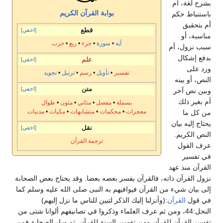
بشرح لغة، أم
بوابة القرآن الكريم
باستنباط حكم
أم بتحقيق
قطع
[اخفي]
مناسبة، أو
آية
•
سورة
•
جزء
•
ربع
•
حزب
سبب نزول، أم
بدفع إشكال
علم
[اخفي]
ورد على
تفسير
•
تأويل
•
رسم
•
ترتيل
•
تجويد
النص، أو بينه
متن
[اخفي]
وبين نص آخر
أم بغير ذلك
بسملة
•
مفصل
•
مثاني
•
مئون
•
طوال
معجزات
•
محكمات
•
متشابهات
•
مكيات
•
مدنيات
من كل ما
يحتاج إليه بيان
نقل
[اخفي]
النص الكريم.
ترجمة
القرآن
عرف القول
في تفسير
القرآن منذ عهد
نزول القرآن ذاته، فالقرآن يفسر بعضه بعضا. وقد يحتاج بعض الصحابة
إلى بيان شيء من القرآن فيوافيهم به النبى صلى الله عليه وسلم كما
في قول
القرآن
:(وأنزلنا إليك الذكر لتبين للناس ما نزل إليهم)
النحل:44، ومن ثم عرف العلماء وذكروا في تصانيفهم ألوانا شتى من
تفسير القرآن للقرآن ومن تفسير السنة للقرآن. ثم سار الصحابة فمن