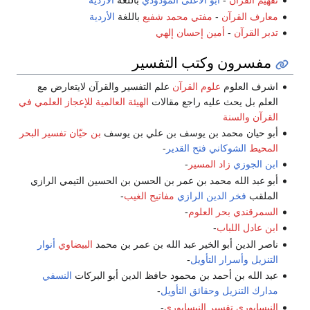
تفهيم القرآن
-
أبو الأعلى المودودي
باللغة
الأردية
معارف القرآن
-
مفتي محمد شفيع
باللغة
الأردية
تدبر القرآن
-
أمين إحسان إلهي
مفسرون وكتب التفسير
اشرف العلوم
علوم القرآن
علم التفسير والقرآن لايتعارض مع
العلم بل يحث عليه راجع مقالات
الهيئة العالمية للإعجاز العلمي في
القرآن والسنة
أبو حيان محمد بن يوسف بن علي بن يوسف
بن حيّان
تفسير البحر
المحيط
الشوكاني
فتح القدير
-
ابن الجوزي
زاد المسير
-
أبو عبد الله محمد بن عمر بن الحسن بن الحسين التيمي الرازي
الملقب
فخر الدين الرازي
مفاتيح الغيب
-
السمرقندي
بحر العلوم
-
ابن عادل
اللباب
-
ناصر الدين أبو الخير عبد الله بن عمر بن محمد
البيضاوي
أنوار
التنزيل وأسرار التأويل
-
عبد الله بن أحمد بن محمود حافظ الدين أبو البركات
النسفي
مدارك التنزيل وحقائق التأويل
-
النيسابوري
تفسير النيسابوري
-