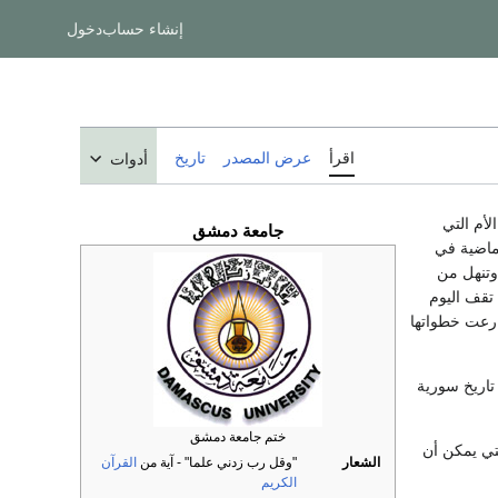
إنشاء حساب
دخول
اقرأ
عرض المصدر
تاريخ
أدوات
أم التي
جامعة دمشق
ماضية في
وتنهل من
 تقف اليوم
سارعت خطواتها
 تاريخ سورية
ختم جامعة دمشق
تي يمكن أن
الشعار
"وقل رب زدني علما" - آية من
القرآن
الكريم