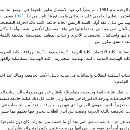
وبعد أن انفصمت عرى الوحدة عام 1961 ، لم يطرأ في عهد الانفصال تطور ملحوظ 
واستمر التعليم الجامعي على حاله إلى قامت ثورة الثامن من آذار
1963
فشهد الت
رفهما من قبل ، فقد أولى السيد الرئيس الخالد حافظ الأسد قائد الحركة التصحيحية
والآمال العريضة التي يعقدها عليها في بناء المستقبل الأفضل لشعبنا وأمتنا. و
دة فيها واستكمال التخصصات الأخرى وإحداث المعاهد المتوسطة الملحقة بالكلي
معة دمشق تتكون من:
إنسانية ، كلية الاقتصاد ، كلية التربية ، كلية الحقوق ، كلية الزراعة ، كلية الشر
كلية الهندسة المدنية ، كلية الهندسة المعمارية ، كلية الهندسة الميكانيكية والكهر
حدات السكنية للطلاب والطالبات في مدينة باسل الأسد الجامعية وهناك عدد آخر
الجامعية.
ت العليا عناية خاصة وخصت باهتمام بالغ بافتتاح عدد من دبلومات الدراسات الع
اختصاصات ودرجة الدكتوراه في بعضها وإلى جانب كل ذلك ظلت جامعة دمشق ملتز
عزيزاً للدور القومي العربي الذي تنهض به ، ورفدت عدداً من الجامعات في الوط
ب الجامعية باللغة العربية وضعت بين أيدي الطلاب ليجدوا فيها بغيتهم مما ييسر 
 عن حياة جامعة دمشق التي تجد أن ما حققته من إنجازات كان دون طموحها ، فهي
 تزهو أيضاً بما يقوم بين ظهرانيها من بحث علمي يكون لمنجزاته شأن كبير.