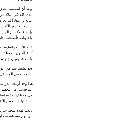
الذي قام في البلاد ، 
عناية وازدهاراً لم يع
تتناسب والدور الكبير 
وإنشاء الأقسام الجدي
والأدوات فأصبحت جا
كلية الآداب والعلوم ال
كلية الفنون الجميلة ، 
والمعاهد بمبان جديدة.
وتم تشييد عدد من الو
العاملات في المشافي 
هذا وقد أوليت الدراسا
الماجستير في معظم ال
في مختلف الاختصاصات ت
أساتذتها مئات من الكت
وبعد، فهذه لمحة سريعة
إلى يوم تستطيع فيه أن