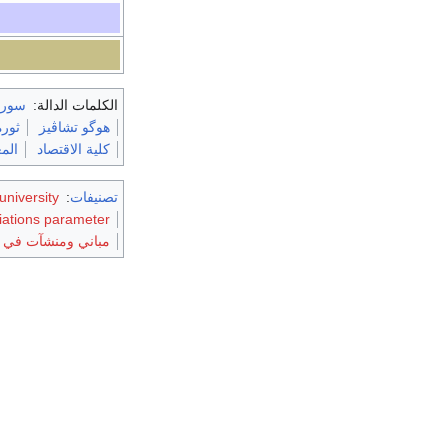
الكلمات الدالة:
سوري
هوگو تشاڤيز
ثورة 
كلية الاقتصاد
المع
تصنيفات
:
university
liations parameter
مباني ومنشآت في