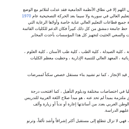
في الوضع الجامعي اللهم إلا في نطاق الأنظمة الجامعية فقد عدلت لتتلائم مع الوضع
عليم العالي في سورية ولا سيما بعد الحركة التصحيحية عام
1970
 جميع قطاعات التعليم العالي عناية خاصة وأولاها الرعاية التي
كان حظ جامعة دمشق من كل ذلك كبيراً فكان الدعم للكليات القائمة
ات والسعي الحثيث لتجهيز كل هذا المؤسسات بأحدث المخابر
يعة ، كلية الصيدلة ، كلية الطب ، كلية طب الأسنان ، كلية العلوم ،
بائية ، المعهد العالي للتنمية الإدارية ، وحظيت معظم الكليات
 قيد الإنجاز ، كما تم تشييد بناء مستقل خصص سكناً لممرضات
ليا في اختصاصات مختلفة ودبلوم التأهيل ، كما افتتحت درجة
مة بمبدأ لم تحد عنه ، هو مبدأ صلاح اللغة العربية للتدريس
ن العربي بعدد من أساتذتها إعارة أو ندباً أو زيارة وألف
عليهم الدراسة.
 لا تزال تتطلع إلى مستقبل أكثر إشراقاً وأشد تألقاً، وترنو