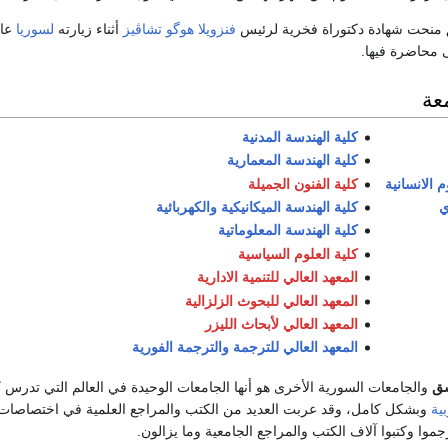
منحت شهادة دكتوراة فخرية لرئيس
فنزويلا
هوگو تشاڤيز
أثناء زيارته
لسوريا
عام 2006 واستقبلت مؤ
محاضرة فيها.
عة
كلية الهندسة المدنية
كلية الهندسة المعمارية
م الانسانية
كلية الفنون الجميلة
ي
كلية الهندسة الميكانيكية والكهربائية
كلية الهندسة المعلوماتية
كلية العلوم السياسية
المعهد العالي للتنمية الادارية
المعهد العالي للبحوث الزلزالية
المعهد العالي لأبحاث الليزر
المعهد العالي للترجمة والترجمة الفورية
شق
والجامعات السورية الأخرى هو أنها الجامعات الوحيدة في العالم التي تدرس
بية
وبشكل كامل، وقد عربت العديد من الكتب والمراجع العلمية في اختصاصات
جموا وكتبوا آلاف الكتب والمراجع الجامعية وما يزالون.