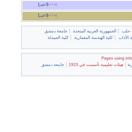
e
t
v
أظهر
e
t
v
أظهر
 حلب
الجمهورية العربية المتحدة
جامعة دمشق
ة الآداب
كلية الهندسة المعمارية
كلية الصيدلة
Pages using inf
ية
هيئات تعليمية تأسست في 1923
جامعة دمشق