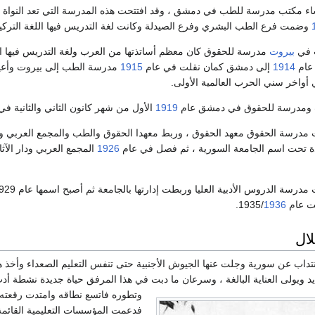
190 أقر إنشاء مكتب مدرسة للطب في دمشق ، وقد افتتحت هذه المدرسة التي تعد النواة 
وضمت فرع الطب البشري وفرع الصيدلة وكانت لغة التدريس فيها اللغة التركي
بيروت
مدرسة للحقوق كان معظم أساتذتها من العرب ولغة التدريس فيها الل
 عام
1914
إلى دمشق كمان نقلت في عام
1915
مدرسة الطب إلى بيروت وأع
أواخر سني الحرب العالمية الأولى.
طب ومدرسة للحقوق في دمشق عام
1919
الأول من شهر كانون الثاني والثانية في
 1923 سميت مدرسة الحقوق معهد الحقوق ، وربط معهدا الحقوق والطب والمجمع العربي ودا
ة تحت اسم الجامعة السورية ، ثم فصل في عام
1926
المجمع العربي ودار الآث
ام 1935/
1936
.
لال
انتداب عن سورية وجلت عنها الجيوش الأجنبية حتى تنفس التعليم الصعداء وأخذ ه
يد ويولى العناية البالغة ، وسرعان ما دبت في هذا المرفق حياة جديدة نشطة أد
وتطوره فاتسع نطاقه وامتدت رقعته و
فدعمت المؤسسات التعليمية القائمة