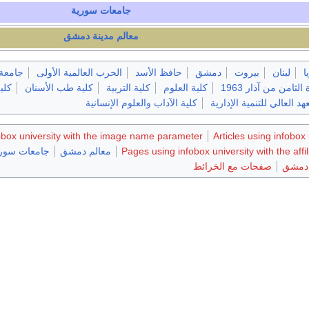
جامعات سورية
معالم مدينة دمشق
ا
لبنان
بيروت
دمشق
حافظ الأسد
الحرب العالمية الأولى
جامعة
الثامن من آذار 1963
كلية العلوم
كلية التربية
كلية طب الأسنان
كلي
هد العالي للتنمية الإدارية
كلية الآداب والعلوم الإنسانية
obox university with the image name parameter
Articles using infobox 
Pages using infobox university with the affi
معالم دمشق
جامعات سور
 دمشق
صفحات مع الخرائط