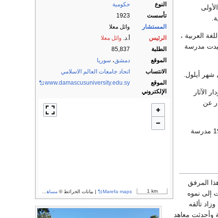
النوع
حكومية
الأولى
تأسست
1923
ة.
المستشار
وائل معلا
غة العربية ،
الرئيس
أ.د.
وائل معلا
يدت مدرسة
الطلبة
85,837
الموقع
دمشق
،
سوريا
الانتساب
اتحاد جامعات العالم الاسلامي
 شهر أيلول.
الموقع
www.damascusuniversity.edu.sy
ر الآثار
الإلكتروني
ار عن
وفي عام 1928 أنشئت مدرسة الدروس الأدبية العليا وربطت إدارتها بالجامعة ثم أصبح اسمها عام 1929 مدرسة
ذا المرفق
1 km
Marefa maps
| بيانات الخرائط ©
مساهمو OpenStreetMap
ت إلى نموه
زاد تألقه
 وأحدثت معاهد