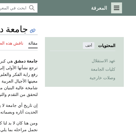
المعرفة
القائمة الرئيسية
جامعة 
مقالة
ناقش هذه ال
المحتويات
أخف
عهد الاستقلال
جامعة دمشق
هي كبرى 
ترجع نشأتها الأولى إ
كليات الجامعة
رفع راية الفكر والعل
وصلات خارجية
معينها الأجيال العربي
شامخة عالية البنيان م
لتحقق من التقدم والتو
إن تاريخ أي جامعة لا ي
الحديث آثاره وبصمات
ومن هنا كان لا بد لن
نجمل مراحله بما يلي 