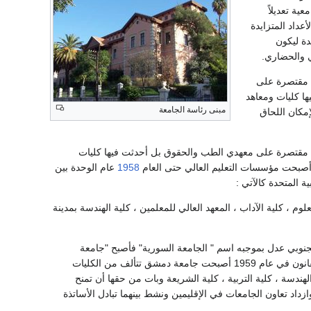
ية تعديلاً
عداد المتزايدة
ة ليكون
ي والحضاري.
 مقتصرة على
ا كليات ومعاهد
مبنى رئاسة الجامعة
مكان اللحاق
 لم تبق الجامعة مقتصرة على معهدي الطب والحقوق بل أحدثت فيها كليات
صبحت مؤسسات التعليم العالي حتى العام
1958
عام الوحدة بين
 المتحدة كالآتي :
وم ، كلية الآداب ، المعهد العالي للمعلمين ، كلية الهندسة بمدينة
لي والجنوبي عدل بموجبه اسم " الجامعة السورية" فأصبح "جامعة
" وبصدور اللائحة التنفيذية لهذا القانون في عام 1959 أصبحت جامعة دمشق تتألف من الكليات
 الهندسة ، كلية التربية ، كلية الشريعة وبات من حقها أن تمنح
زداد تعاون الجامعات في الإقليمين ونشط بينهما تبادل الأساتذة