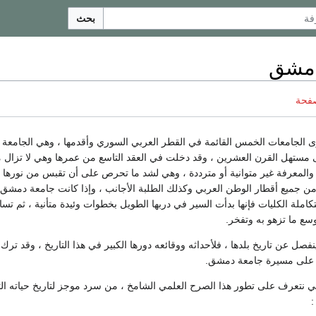
بحث
دمشق
صفحة
الجامعات الخمس القائمة في القطر العربي السوري وأقدمها ، وهي الجامعة ال
لى مستهل القرن العشرين ، وقد دخلت في العقد التاسع من عمرها وهي لا تزال 
م والمعرفة غير متوانية أو مترددة ، وهي لشد ما تحرص على أن تقبس من نورها 
ة من جميع أقطار الوطن العربي وكذلك الطلبة الأجانب ، وإذا كانت جامعة دمشق
تكاملة الكليات فإنها بدأت السير في دربها الطويل بخطوات وئيدة متأنية ، ثم ت
سع ما تزهو به وتفخر.
نفصل عن تاريخ بلدها ، فلأحداثه ووقائعه دورها الكبير في هذا التاريخ ، وقد ترك
ه على مسيرة جامعة دمشق.
ا كي نتعرف على تطور هذا الصرح العلمي الشامخ ، من سرد موجز لتاريخ حياته ال
: