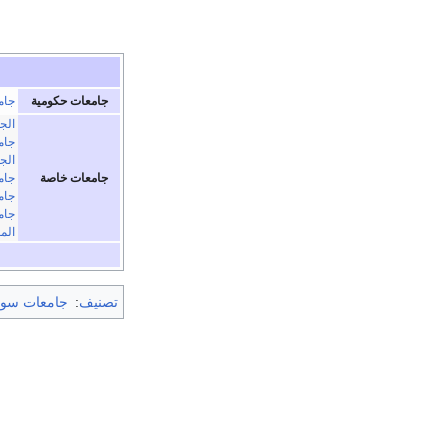
جامعات حكومية
جام
الج
جام
الج
جامعات خاصة
جام
جام
جام
المع
تصنيف
:
جامعات سور