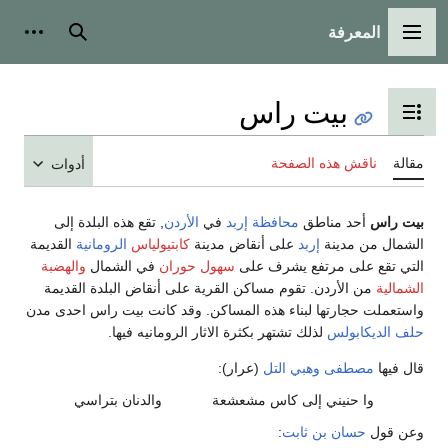
المعرفة
القائمة الرئيسية
بحث
أدوات
بيت راس
تبديل عرض جدول المحتويات
مقالة
ناقش هذه الصفحة
أدوات
بيت راس
أحد مناطق
محافظة إربد
في
الأردن
, تقع هذه البلدة إلى
الشمال من مدينة
إربد
على أنقاض مدينة
كابتيولياس
الرومانية
القديمة
التي تقع على مرتفع يشرف على
سهول حوران
في الشمال
والهضبة
الشمالية
من الأردن. تقوم مساكن القرية على أنقاض البلدة القديمة
واستعملت حجارتها لبناء هذه المساكن. وقد كانت بيت راس احدى مدن
حلف الديكابولس
لذلك تشتهر بكثرة الاثار الرومانيه فيها.
قال فيها
مصطفى وهبي التل
(عرار):
وا حنيني إلى كاس مشعشعة
والدنان بتراسي
وعن قول
حسان بن ثابت
: