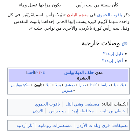
كأن سبيئة من بيت رأس
يكون مزاجها عسل وماء
ذكر
ياقوت الحموي
في
معجم البلدن
«
بَيتُ رَأس: اسم لِقَريَتَين في كل
واحدة منهما كُرُوم كثيرة ينسب إليها الخمر. إحداهما بالبيت المقدس
وقيل بيت رأس كورة بالأردن، والأخرى من نواحي حلب
»
.
وصلات خارجية
دليل إربد
أخبار إربد
مدن
حلف الديكابولس
e
t
v
أخف
العشرة
فيلادلفيا
•
جراسا
•
كانثا
•
جدارا
•
دمشق
•
ببيلا
•
أبيلا
•
دايون
•
سكيثوبوليس
•
هيبوس
الكلمات الدالة:
مصطفى وهبي التل
ياقوت الحموي
حسان بن ثابت
محافظة إربد
بيت راس
الأردن
تصنيفات
:
قرى وبلدات الأردن
مستعمرات رومانية
آثار أردنية