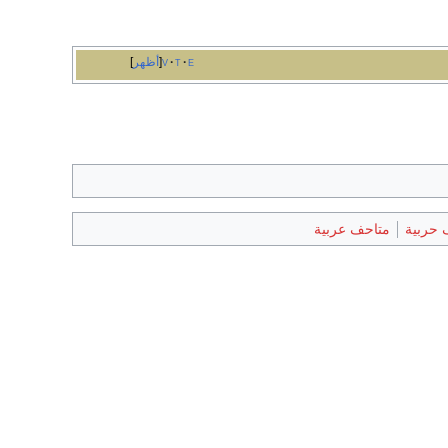
e
t
v
أظهر
 حربية
متاحف عربية