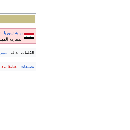
بوابة سوريا
تص
المعرفة المهـت
الكلمات الدالة:
سوري
تصنيفات
:
ub articles