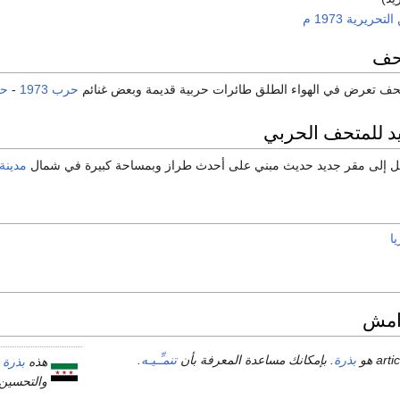
لتحريرية
1973
م
تحف
متحف تعرض في الهواء الطلق طائرات حربية قديمة وبعض غنائم
حرب 1973
-
حر
يد للمتحف الحربي
ل إلى مقر جديد حديث مبني على أحدث طراز وبمساحة كبيرة في شمال
مدينة
ا
امش
بذرة
. بإمكانك مساعدة المعرفة بأن
تنمـِّـيـه
.
هذه
بذرة
م
والتحسين،