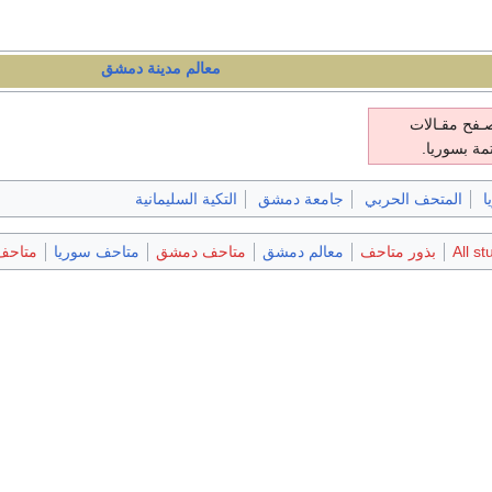
معالم مدينة دمشق
ـفح مقـالات
مة بسوريا.
ا
المتحف الحربي
جامعة دمشق
التكية السليمانية
All st
بذور متاحف
معالم دمشق
متاحف دمشق
متاحف سوريا
متاحف