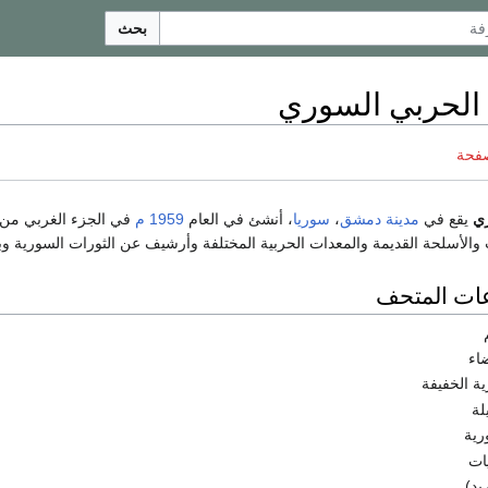
بحث
الحربي السوري
صفحة
ري
يقع في
مدينة دمشق
،
سوريا
، أنشئ في العام
1959
م
في الجزء الغربي من
والأسلحة القديمة والمعدات الحربية المختلفة وأرشيف عن الثورات السورية وبع
عات المتحف
ضاء
ية الخفيفة
لة
رية
يات
يد)