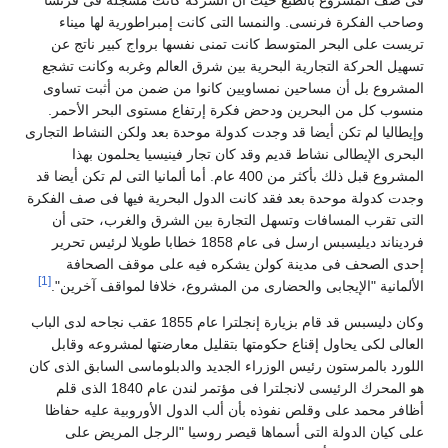
ى صف المشروع بالطبع حيث أن الشركة كانت مسجلة فى فرنسا
صاحب الفكرة فرنسى. والنمسا التى كانت إمبراطورية لها ميناء
ريست على البحر المتوسط كانت تمنى نفسها برواج كبير ناتج عن
سهيل الحركة التجارية البحرية بين شرق العالم وغربه وكانت تشجع
لمشروع بل أن مساحين نمساويين كانوا من ضمن من أثبت تساوى
نسوب كل من البحرين ودحض فكرة إرتفاع مستوى البحر الأحمر.
إيطاليا لم تكن أيضا قد وجدت كدولة موحدة بعد ولكن النشاط التجارى
لبحرى الإيطالى نشاط قديم وقد كان تجار فينيسيا يحلمون بهذا
المشروع قبل ذلك بأكثر من 400 عام. أما ألمانيا التى لم تكن أيضا قد
جدت كدولة موحدة بعد فقد كانت الدول البحرية فيها فى صف الفكرة
لتى تقرب المسافات وتسهل التجارة بين الشرق والغرب، حتى أن
فرديناند ديليسبس ارسل فى عام 1858 خطابا طويلا لرئيس تحرير
حدى الصحف فى مدينة كولن يشكره فيه على موقف الصحافة
[1]
لألمانية "الإيجابى والحضارى من المشروع، خلافا لمواقف آخرين".
وكان دليسبس قد قام بزيارة إنجلترا عام 1855 عقب نجاحه لدى الباب
لعالى لكى يحاول إقناع حكومتها بتقليل معارضتها لمشروعه وقابل
للورد بالمرستون رئيس الوزراء الجديد والدبلوماسى السابق الذى كان
هو المحرك الرئيسى لانجلترا فى مؤتمر لندن عام 1840 الذى قلم
ظافر محمد على وقلص نفوذه بأن ألب الدول الأوروبية عليه حفاظا
لى كيان الدولة التى أسماها قيصر روسيا "الرجل المريض على