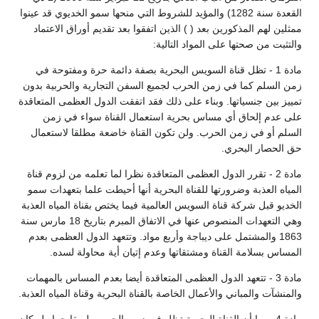
القعدة سنة 1282) والمؤيد للشروط التي منحها سمو الخديوي قد عينوا
مثلين لهم المذكورين بعد ( ) الذين اتفقوا بعد تقديم أوراق الاعتماد
التثبت من صحتها على المواد التالية:
مادة 1 - تظل قناة السويس البحرية بصفة دائمة حرة ومفتوحة في
من السلم كما في زمن الحرب لجميع السفن التجارية والحربية بدون
مييز بين جنسياتها. وبناء على ذلك فقد اتفقت الدول العظمى المتعاقدة
لى عدم إلحاق أي مساس بحرية استعمال القناة سواء في زمن
لسلم أو في زمن الحرب. ولن تكون القناة خاضعة مطلقا لاستعمال
ق الحصار البحري.
مادة 2 - تقرر الدول العظمى المتعاقدة نظرا لما تعلمه من لزوم قناة
لمياه العذبة وضرورتها للقناة البحرية أنها أحيطت علما بتعهدات سمو
لخديو قبل شركة قناة السويس العالمية فيما يختص بقناة المياه العذبة
وهي التعهدات المنصوص عنها في الاتفاق المبرم بتاريخ 18 مارس سنة
1863 والمشتمل على ديباجة وأربع مواد. وتتعهد الدول العظمى بعدم
لمساس بسلامة القناة ومشتقاتها وعدم إتيان أية محاولة لسده.
مادة 3 - تتعهد الدول العظمى المتعاقدة أيضا بعدم المساس بالمهمات
المنشآت والمباني والأعمال الخاصة بالقناة البحرية وقناة المياه العذبة.