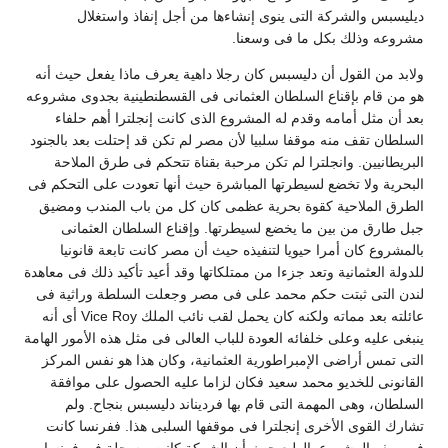
يليسبس والشركة التى ينوى إنشاءها من أجل إنفاذ واستغلال
شروعه وذلك بكل ما فى وسعنا.
لابد من القول أن دليسبس كان رجلا داهية يعرف ماذا يفعل حيث أنه
و من قام بإقناع السلطان العثمانى فى القسطنطينية بجدوى مشروعه
عد أن مثل أمامه وقدم له المشروع الذى كانت إنجلترا أهم حلفاء
لسلطان تقف منه موقفا سلبيا لأن مصر لم تكن قد إحتلت بعد بالجنود
لبريطانيين. وانجلترا لم تكن مرحبة بقناة تتحكم فى طرق الملاحة
لبحرية ولا تخضع لسيطرتها المباشرة حيث أنها تعودت على التحكم فى
لطرق الملاحية كقوة بحرية عظمى كان كل من باب المندب ومضيق
بل طارق من بين ما يخضع لسيطرتها. وإقناع السلطان العثمانى
المشروع كان أمرا حيويا لتنفيذه حيث أن مصر كانت تابعة قانونيا
لدولة العثمانية وتعد جزءا من ممتلكاتها وقد أعيد تأكيد ذلك فى معاهدة
ندن التى ثبتت حكم محمد على فى مصر وجعلت السلطة وراثية فى
عائلته بعد مماته ولكنه كان يحمل لقب نائب الملك Vice Roy أى أنه
نبغى عليه وعلى خلفائه العودة للباب العالى فى مثل هذه الأمور الهامة
لتى تمس أراضى الإمبراطورية العثمانية، وكان هذا هو نفس المركز
لقانونى للخديو محمد سعيد فكان لزاما عليه الحصول على موافقة
لسلطان، وهى المهمة التى قام بها فرديناند دليسبس بنجاح. ولم
شارك القوى الأخرى إنجلترا فى موقفها السلبى هذا. ففرنسا كانت