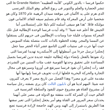
حكموا فرنسا – بالدور الكونى "للأمة العظيمة" la Grande Nation التى
نشر الحضارة والعلم والتنوير فى ربوع العالم. وهو الملك الفرنسى
الذى هزم على يد الألمان فى موقعة سيدان الرهيبة عام 1870 وكان هو
خصيا على أرض المعركة وقد قام بتسليم سيفه للقائد الالمانى فون
ولتكه قائلا: "هذا هو سيفى أسلمه لكم دليلا على إستسلامى أما
لجيش فلا أعلم عنه شيئا" !! وقد أيدت فرنسا الوحدة الإيطالية قبل تلك
لمعركة بسنوات قليلة جدا وساندت الإيطاليين فى حربهم لكى يستقلوا
ن النمسا والمجر. وهذه الخطوة بالذات كانت متصلة بقناة السويس
يث أنها جرت فى ستينات القرن التاسع عشر أثناء الحفر مما جعل
نجلترا ترسل جزءا من أسطولها إلى الأسكندرية تهديدا لفرنسا التى
اد نفوذها بالفعل بإنشاء دولة إيطالية حليفة جديدة تدين لفرنسا بجميل
لمساعدة على تحقيق وحدتها القومية عقب مئات السنين من التشرذم.
قد رأت إنجلترا أن نفوذ فرنسا سيرتفع فى أوروبا وسيرتفع فى مجال
لتجارة والحركة البحرية فلعلها ارادت تخويف فرنسا بإيهامها أنها
قدمة على غزو مصر!! وهذا الفصل من تاريخ مصر لا يعرف كثيرون
نه شيئا. المهم لدينا هو أن
نابليون الثالث
كان يرى بصفته رجل سياسة
ن مشروع القناة هو مشروع حيوى للنفوذ والسلطة الفرنسية فى
لعالم حيث أن الشركة كانت متفقة مع الدولة فى مصر على أنهما
حددان سعر المرور فى القناة وهو أمر يجعل إنجلترا التى تعبر سفنها
ذا الطريق باستمرار إلى الهند ومن الهند خاضعة لإرادة فرنسية تضع