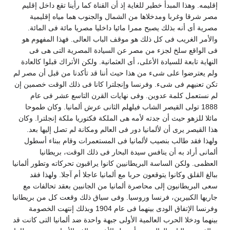
قليمه. وهذا المبدأ خطير للغاية إذ أن القناة كما رأينا تقع داخل إقليم
صر شرقا وغربا ومدخلاها من الشمال والجنوب هما مياه إقليمية
صرية أى أنه بذلك يصبح ممرا مائيا داخليا مصريا مائة فى المائة.
الأمر الغريب فى كل ذلك هو موقف الباب العالى. فهذا المفهوم هو
ى الواقع سلخ لجزء من مصر عن السيادة المصرية التى هى فى
لنهاية تابعة للسيادة الأعلى، أى العثمانية. ولكن الأتراك قبلوا كالعادة
لم يعترضوا على شىء من هذا حيث أننا قد تأكدنا من قبل أن مصر لم
كن تعنيهم فى شىء. وفرنسا وإنجلترا كانا فى ذلك الوقت خصمين إن
م نستعمل كلمة عدوين. وفى نهايات القرن التاسع عشر فى عام
1888 تولى القيصر الشاب فيلهلم الثانى عرش ألمانيا. وكان طموحا
ائلا للزهو حيث أن جدته لأمه هى الملكة فكتوريا ملكة إنجلترا. وكان
ذا القيصر يرى أن لألمانيا دور فى العالم ومكانة لم تصل إليها بعد.
لهذا فقد طالب بنصيب لألمانيا فى المستعمرات وقام ببناء أسطول
لمانى أراد به أن ينافس سيدة البحار فى ذلك الوقت، بريطانيا
لعظمى. ولكن الساسة البريطانيين كانوا يراقبون تحركاته وتطور ألمانيا
بالغ القلق وكانوا يتوقعون حربا مع ألمانيا عاجلا أم آجلا. ولهذا فقد
عى البريطانيون إلى محاصرة ألمانيا من الجانبين بعقد تحالفات مع
اريها الكبيرين، فرنسا وروسيا. وفى سياق ذلك وقعت كل من بريطانيا
وفرنسا الإتفاق الودى بينهما فى عام 1904 وبذلك إنتهت الخصومة
ينهما ودخلا الحرب العالمية الأولى جبهة واحدة ضد ألمانيا التى كانت قد