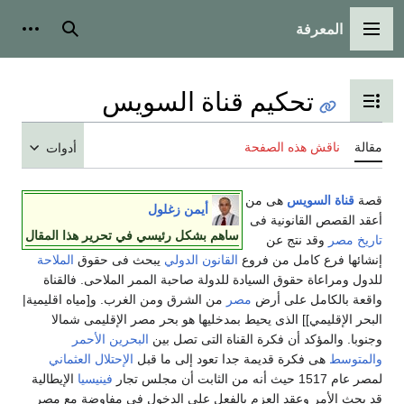
المعرفة
القائمة الرئيسية
بحث
أدوات شخ
تحكيم قناة السويس
تبديل عرض جدول المحتويات
قالة
ناقش هذه الصفحة
أدوات
صة
قناة السويس
هى من
أيمن زغلول
عقد القصص القانونية فى
ساهم بشكل رئيسي في تحرير هذا المقال
اريخ مصر
وقد نتج عن
نشائها فرع كامل من فروع
القانون الدولي
يبحث فى حقوق
الملاحة
لدول ومراعاة حقوق السيادة للدولة صاحبة الممر الملاحى. فالقناة
اقعة بالكامل على أرض
مصر
من الشرق ومن الغرب. و[مياه اقليمية|
لبحر الإقليمي]] الذى يحيط بمدخليها هو بحر مصر الإقليمى شمالا
جنوبا. والمؤكد أن فكرة القناة التى تصل بين
البحرين الأحمر
المتوسط
هى فكرة قديمة جدا تعود إلى ما قبل
الإحتلال العثماني
صر عام 1517 حيث أنه من الثابت أن مجلس تجار
فينيسيا
الإيطالية
د بحث الأمر وعقد العزم بالفعل على الدخول فى مفاوضة مع مصر