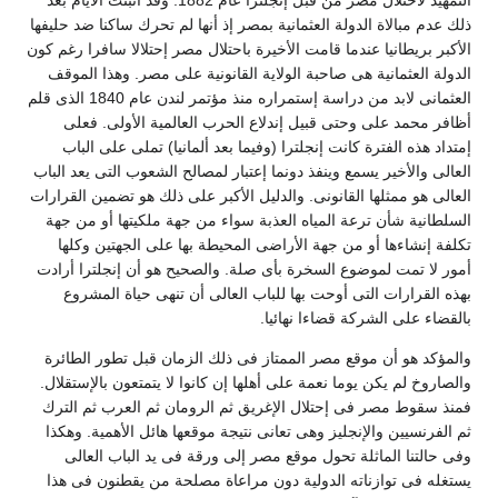
لك عدم مبالاة الدولة العثمانية بمصر إذ أنها لم تحرك ساكنا ضد حليفها
لأكبر بريطانيا عندما قامت الأخيرة باحتلال مصر إحتلالا سافرا رغم كون
لدولة العثمانية هى صاحبة الولاية القانونية على مصر. وهذا الموقف
العثمانى لابد من دراسة إستمراره منذ مؤتمر لندن عام 1840 الذى قلم
ظافر محمد على وحتى قبيل إندلاع الحرب العالمية الأولى. فعلى
متداد هذه الفترة كانت إنجلترا (وفيما بعد ألمانيا) تملى على الباب
لعالى والأخير يسمع وينفذ دونما إعتبار لمصالح الشعوب التى يعد الباب
لعالى هو ممثلها القانونى. والدليل الأكبر على ذلك هو تضمين القرارات
لسلطانية شأن ترعة المياه العذبة سواء من جهة ملكيتها أو من جهة
كلفة إنشاءها أو من جهة الأراضى المحيطة بها على الجهتين وكلها
مور لا تمت لموضوع السخرة بأى صلة. والصحيح هو أن إنجلترا أرادت
هذه القرارات التى أوحت بها للباب العالى أن تنهى حياة المشروع
القضاء على الشركة قضاءا نهائيا.
المؤكد هو أن موقع مصر الممتاز فى ذلك الزمان قبل تطور الطائرة
الصاروخ لم يكن يوما نعمة على أهلها إن كانوا لا يتمتعون بالإستقلال.
منذ سقوط مصر فى إحتلال الإغريق ثم الرومان ثم العرب ثم الترك
م الفرنسيين والإنجليز وهى تعانى نتيجة موقعها هائل الأهمية. وهكذا
فى حالتنا الماثلة تحول موقع مصر إلى ورقة فى يد الباب العالى
ستغله فى توازناته الدولية دون مراعاة مصلحة من يقطنون فى هذا