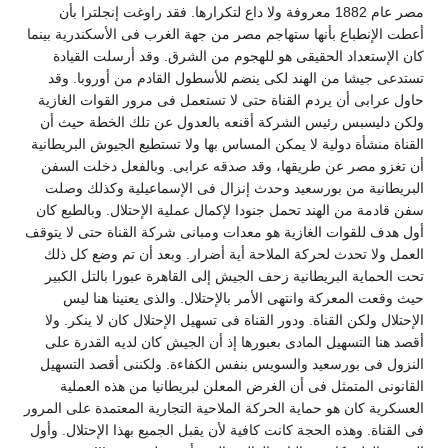
مصر عام 1882 معروفة ولا داع لتكرارها. فقد راوغت إنجلترا بأن
عطت الإنطباع بأنها ستهاجم مصر من جهة الغرب فى الأسكندرية بينما
ان الإستعداد الحقيقى هو للهجوم من الشرق. وقد أرسلت القيادة
ستدعى جيشا من الهند لكى ينضم للأسطول القادم من أوروبا. وقد
اول عرابى أن يردم القناة حتى لا تستعمل فى مرور القوات الغازية
لكن دليسبس رئيس الشركة أقنعه بالعدول عن تلك الخطة حيث أن
لقناة منشأة دولية لا يمكن المساس بها ولا تستطيع الجيوش البريطانية
ن تغزو مصر عن طريقها، وقد صدقه عرابى. وبالفعل دخلت السفن
لبريطانية من بورسعيد وحدث إنزال فى الإسماعيلية وكذلك وصلت
فن قادمة من الهند تحمل جنودا لإكمال عملية الإحتلال. وبالطبع كان
ول هدف للقوات الغازية هو معدات ومبانى شركة القناة حتى لا يتوقف
لعمل ولا تحدث لحركة الملاحة أية أضرار. وبعد أن تم وضع كل ذلك
حت الحماية البريطانية زحف الجيش إلى القاهرة عبورا بالتل الكبير
يث وقعت المعركة وانتهى الأمر بالإحتلال. والذى يعنينا هنا ليس
لإحتلال ولكن القناة. ودور القناة فى تسهيل الإحتلال كان لا ينكر. ولا
قصد هنا التسهيل المادى بعبورها إذ أن الجيش كان لديه القدرة على
لنزول فى بورسعيد والسويس بنفس الكفاءة. ولكننى أقصد التسهيل
لقانونى المتمثل فى أن الغرض المعلن لبريطانيا من هذه العملية
لعسكرية كان هو حماية الحركة الملاحية التجارية المعتمدة على المرور
ى القناة. وهذه الحجة كانت كافية لأن يقبل الجميع بهذا الإحتلال. وأول