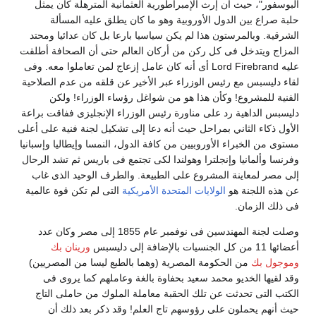
لبوسفور"، حيث أن إرث الإمبراطورية العثمانية المترهلة كان يمثل
لبة صراع بين الدول الأوروبية وهو ما كان يطلق عليه المسألة
لشرقية. وبالمرستون هذا لم يكن سياسيا بارعا بل كان عدائيا ومحتد
لمزاج ويتدخل فى كل ركن من أركان العالم حتى أن الصحافة أطلقت
عليه Lord Firebrand أى أنه كان عامل إزعاج لمن تعاملوا معه. وفى
قاء دليسبس مع رئيس الوزراء عبر الأخير عن قلقه من عدم الصلاحية
لفنية للمشروع! وكأن هذا هو من شواغل رؤساء الوزراء! ولكن
ليسبس الداهية رد على مناورة رئيس الوزراء الإنجليزى ففاقت براعة
لأول ذكاء الثاني بمراحل حيث أنه دعا إلى تشكيل لجنة فنية على أعلى
ستوى من الخبراء الأوروبيين من كافة الدول، النمسا وإيطاليا وإسبانيا
فرنسا وألمانيا وإنجلترا وهولندا لكى تجتمع فى باريس ثم تشد الرحال
لى مصر لمعاينة المشروع على الطبيعة. والطرف الوحيد الذى غاب
ن هذه اللجنة هو
الولايات المتحدة الأمريكية
التى لم تكن قوة عالمية
ى ذلك الزمان.
وصلت لجنة المهندسين فى نوفمبر عام 1855 إلى مصر وكان عدد
ضائها 11 من كل الجنسيات بالإضافة إلى دليسبس
ورينان بك
موجول بك
من الحكومة المصرية (وهما بالطبع ليسا من المصريين)
قد لقيها الخديو محمد سعيد بحفاوة بالغة وعاملهم كما يروى فى
لكتب التى تحدثت عن تلك الحقبة معاملة الملوك من حاملى التاج
يث أنهم يحملون على رؤوسهم تاج العلم! وقد ذكر بعد ذلك أن