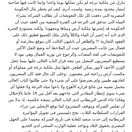
نازل عن ملكية ترعة لم تكن تملكها يوما واحدا وإنما كانت فيها صاحبة
متياز محدود بمدة زمنية. ولست أدرى كيف لم يخطر ببال الحكومة
لمصرية التى دفعت كل تلك التعويضات أن تطالب الشركة بشراء
لمياه التى تتدفق فى الترعة فى الفترة المتبقية من العقد حيث أن
لحكومة قد إشترتها ملكية أرض ومياها ومجهودا. ولكنه مستودع الخبرة
لذى لابد أنه إعتبر أن الماء والكلأ والنار ملك للجميع فطبق ذلك على
لعقود التجارية !!! والظاهر أن نابليون الثالث كان يتوقع معارضة أو
صال من جانب المصريين حيث أن الملاحظ أنه وضع الثقل الأكبر
لتعويضات فى كفة المعدات والرجوع عن توريد العمال وهى بنود لا
ستطيع المصريون التنصل من تبعة قرار الباب العالى عليها بينما جعل
لوزن الأخف لأمور يمكن الطعن عليها مثل ملكية ترعة غير مملوكة أو
كسب أرض زراعية غير مضمون.. وعلى كل حال فقد كان المصريون
عادتهم طيبين ولم يعترضوا على أى شىء ولا حتى طالبوا الباب العالى
تحمل نصيبه من نتائج قراره الأهوج ولا باعوا مياه الترعة ولا فعلوا أى
شىء سوى إنتظار المقادير التى جاءتهم بعد أقل من 18 عاما بالإحتلال.
هكذا جاء الدس البريطانى لدى الباب العالى بنتيجة عكسية، إذ بدلا من
ن تفلس الشركة ويتوقف المشروع كما توقع الإنجليز من جراء
لقرارات السلطانية الثلاث، نجح دليسبس فى تحويل المؤامرة
لبريطانية إلى حدث سعيد للغاية فى تاريخ الشركة معتمدا على الجهل
لمصرى بحقوق البلاد وتواجد عقلية الوارث السخى لدى الخديو
سماعيل بعد أن كانت أيضا هى التى تتحكم فى تصرفات الخديو سعيد