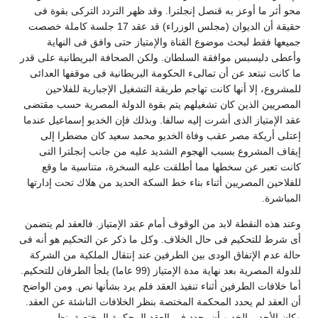
حو أثر ما أوعز به قنصل إنجلترا. وقد ظهر التردد التركى بقوة فى
حقيقة أن الديوان (مجلس الوزراء) قد عقد 17 جلسة كاملة خصصت
ميعها فقط لبحث موضوع القناة والإمتياز حتى وافق فى النهاية
أعطى دليسبس موافقة السلطان. ولكن الصحافة البريطانية على قدر
ا كانت تبتعد عن أن تمالىء الحكومة البريطانية فى موقفها العدائى
لمشروع، إلا أنها كانت تهاجم طريقة التشغيل الإجبارية للفلاحين
لمصريين الذين كان تشغيلهم يتم بقوة الدولة المصرية حسب مقتضى
قد الإمتياز الذى أشرت إليه سالفا. وبذلك فإن الخديو إسماعيل عندما
عتلى أريكة مصر عقب وفاة الخديو محمد سعيد كان مضطرا إلى
يقاف المشروع بسبب الهجوم الشديد عليه من جانب إنجلترا التى
انت تعبر عن سخطها مما أطلقت عليه السخرة، متناسية ما وقع
لفلاحين المصريين أثناء بناء خط السكة الحديد من هلاك تحت إدارتها
لمباشرة.
عند هذه النقطة لابد من الوقوف أمام عقد الإمتياز. فالعقد لم يتضمن
ى شرط للتحكيم فى حال الخلاف. وكل ما ذكر عن التحكيم هو أنه فى
الة عدم الإتفاق الودى بين الطرفين عند إنتقال الملكية من الشركة
للدولة المصرية بعد نهاية مدة الإمتياز (99 عاما) يلجأ الطرفان للتحكيم.
ما خلافات الطرفين أثناء تنفيذ العقد فلم يرد بشأنها نص. ومن الواضح
ن العقد لم يحدد المحكمة المختصة بنظر الخلافات الناشئة عن العقد.
كان الأجدر بالخديو أن يحدد فى العقد المحكمة المختصة بنظر