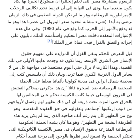
لرسوم بمشاركة مصر التى تعلم إنجلترا أن مستودع الخبرة بها يكاد
كون منعدما مما يودى فى النهاية إلى أن فرنسا تحدد تكاليف الرحلات
لإمبراطورية البريطانية وهو ما لم تكن الدولة العظمى فى ذلك الزمان
رضى به أبدا. (شىء مشابه لتحديد سعر البترول فى عصرنا هذا وهو ما
قد يدفع بالأمور إلى الحرب كما وقع فى عام 1990). وفى ظل هذه
لإعتبارات المعقدة دخلت مصر التحكيم واستأمنت الملك نابليون على
[3]
جرائه والنطق بالقرار فيه.. فماذا قرر الملك؟
بل التعرض للحكم ينبغى القول أن المزايدة على مفهوم حقوق
لإنسان فى الشرق الأوسط ربما تكون قد وجدت بدايتها الأولى فى تلك
لقضية. وهذا الكارت لا يزال حتي اليوم مستعملا فى مواجهة كل من لا
ساير الدول الغربية الكبري فيما تريد. وبيان ذلك أن دليسبس كتب إلى
حيفة شمال الراين فى مدينة كولونيا بألمانيا معلقا على الحملة
لصحفية البريطانية ضد السخرة قائلا "إن هذا يذكرنى بمحاكم التفتيش
ى القرون الوسطى حينما كانت الكنيسة تحكم على المخالفين لها
الحرق حتى الموت تحت ذريعة أن فى ذلك تطهير لهم وغسل لأرواحهم
ن ذنوب إرتكبتها أجسادهم وعقولهم فى حق العقيدة المقدسة. وهو
وع من التطهير كان يتم رغم أنف صاحبه الذى ربما لم يكن يريد هذه
لطريقة البشعة من التطهير". وهو هنا كان يشبه الحملة الحكومية
لبريطانية المتذرعة بحقوق الإنسان فى مصر بالكنيسة الكاثوليكية التى
حتكر الحقيقة ولا تسمح لغير نظرها بالوجود إلى درجة تنفيذ أحكام