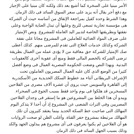
لأمر مبنيا على السخرة كما أشيع بعد ذلك ولكنه كان مبنيا على الإجبار
ع دفع أجر يقال أنه يزيد على سعر السوق السائد فى ذلك الزمان.
هذا الشرط وحده كفيل بمراجعة الإتفاق من أساسه حيث أن الشركة
ى مؤسسة تجارية تسعى للربح وعليها أن تبذل العناية الواجبة وعلى
فقتها وبطريقتها الخاصة لتدبير اليد العاملة للمشروع. ونص الإمتياز
لى صرف المواد الغذائية للعاملين فى المشروع مجانا على نفقة
لشركة وكذلك خدمات العلاج التى تقدم للمرضى منهم. كذلك أعطى
ك الإمتياز للشركة حق معاقبة من لا يؤدى عمله من العمال بطريقة
رضى الشركة بالخصم المالى فقط ومنع أى عقوبة أخرى كالعقوبات
لبدنية. وبهذا النص وضعت الحكومة المصرية العمال فى وضع أفضل
ثيرا من الوضع الذى كان عليه العمال المصريون العاملون تحت
لإشراف البريطانى أثناء مد خطوط السكك الحديدية من الأسكندرية
لى القاهرة والسويس حيث يروى أن عشرة آلاف مصرى من الفلاحين
لمسخرين قد هلكوا فى يوم واحد فقط بسبب الجوع فى الصحراء.
يبدو أن هذا الخلط بين المشروعين هو ما إستقر فى وجدان الفلاحين
لمصريين وفى التراث الشعبى عن المشروع إذ أن أحدا لا يتذكر اليوم
لمهالك التى صاحبت خط السكة الحديد بينما يعتقد كثيرون أن تلك
لمهالك مرتبطة بمشروع حفر القناة. وأغلب الظن لو صحت الروايات
و أن الفلاحين لم يكنوا يعرفون فى أى مشروع هم يبذلون الجهد والكد
ذلك بسبب الجهل السائد فى ذلك الزمان.