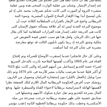
ند إصدار الإمتياز. وشتان بين عقلية الوارث السخى هذه وبين عقلية
نشىء الثروة أو المورث التى كانت تحكم تصرفات محمد على إذ لم
كن ليسمح أبدا بهذا الإهدار الساذج للموارد المصرية. وسوء النية
لبريطانى واضح فى الإيعاز بالقرارات السلطانية الثلاثة حيث أن
وضوع الترعة العذبة ليس له أى علاقة بمسألة حقوق الإنسان التى
انت هى الذريعة خلف إصدار هذه القرارات الشاهانية كما كان يقال
نها فى ذلك الزمان. ولعل هذا هو سبب خفض قيمة التعويض عن
لكية وشق الترعة إذ ربما يكون نابليون الثالث قد توقع معارضة
صرية فى شأن الترعة كما أسلفت.
على كل حال فانجلترا عندما إستقرت الأوضاع للشركة وتم إفتتاح
القناة فى عام 1869 وتأكدت أهميتها الملاحية بادرت بالتدخل السريع
لشراء حصة الخديو إسماعيل من أسهم الشركة والتى كانت تبلغ 15%
أو أكثر قليلا عندما تعرضت ماليات مصر للأزمة فى عام 1876 وتم ذلك
را وبليل (بالفعل بالليل) دون إستشارة البرلمان وبتمويل من البارون
وتشلد حيث أقرض الحكومة البريطانية المال اللازم لتلك الصفقة نظرا
أهميتها الهائلة لاستراتيجية بريطانيا لاحتواء القناة والسيطرة عليها. ودفع
لمال بسرعة للخديو وتم نقل حيازة صكوك الأسهم وتحميلها فى
ناديق خشبية على ظهر سفينة بريطانية خرجت مسرعة من مياه
لأسكندرية وخطت بذلك حكومة بريطانيا الخطوة الثانية (عقب مؤتمر