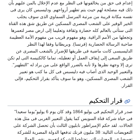
عدام فى حق من يخالفونها فى النظر مع عدم الإخلال بالمن عليهم بأن
لك فيه مصلحة لهم حيث يتم تطهير أرواحهم. ودليسبس كان يرى فى
فسه مكانة قريبة من مرتبة المرسل السماوي الذى سوف يجلب
لخير الوفير على الشعب المصرى المسكين عن طريق شق هذه القناة
لتى ستأتى بالعالم كله حضارة وثقافة وتعليما إلى ارض مصر لتعمرها
تجعلها من الأمم الراقية. وهو مفهوم قريب من مفهوم الأمة العظيمة
احبة الرسالة الحضارية (فرنسا). وبريطانيا وفقا لهذا النظر
لدليسبسى كانت ماضية فى طريقها للإضرار بالشعب المصرى عن
ريق السعى إلى إيقاف العمل أو تعطيله، تماما كالكنيسة التى لم تكن
رى إلا وجهة نظرها ولا تأبه بالضرر الواقع على من يراد له "التطهير".
التعبير الوحيد الذى أصاب فيه دليسبس فى كل ما كتب هو تعبير
لشعب المصرى المسكين، وهو ما سوف يتأكد بقرار التحكيم، فإلى
لقرار.
قرار التحكيم
صدر قرار التحكيم فى يوليو 1864 وقد كان يوم 6 يوليو"يوما سعيدا"
ى حياة شركة قناة السويس كما يقول التعبير الغربى فى مثل هذه
لحالات. لقد حكم الإمبراطور نابليون الثالث بأن تحصل الشركة على
التعويضات التالية: 38 مليون فرنك تدفعها الدولة المصرية للشركة
عويضا عن المعدات التى تحتاجها الشركة لتعويض نقص العمال