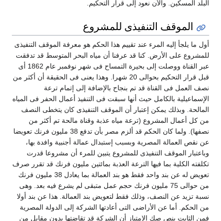
لبلد المسكين. والآن نعود إلى قرار التحكيم.
الموقف التنفيذى للمشروع
ول ما يلجأ إليه المرء عند تقييم هذا الحكم هو معرفة الموقف التنفيذى
لمشروع على الأرض. كنا قد عرفنا أن مياه البحر المتوسط قد تدفقت
عبر القناة ووصلت إلى بحيرة التمساح فى شهر نوفمبر عام 1862 أى
قبل قرار التحكيم بحوالى 20 شهرا. وهذا يعنى فى الحقيقة أن أكثر من
صف العمل فى القناة قد تم بنجاح بالإضافة إلى إتمام ترعة
لإسماعيلية بالكامل حيث أنها سبقت فى التنفيذ أعمال الحفر فى المياه
لمالحة. وبذلك يمكن إعتبار أن الموقف التنفيذى كان يتخطى النصف
ن كل أعمال المشروع (ترعة مياه عذبة وقناة مالحة تم أكثر من
نصفها). ولما كان الحكم قد ألزم مصر بأن تدفع 38 مليون فرنك تعويضا
ن نقص العمالة المصرية وبسبب إستبدال عمالة أجنبية وافدة بها،
باعتبار الموقف التنفيذى للمشروع يتبين للمرء أن مشروعا قدرت
كلفته الكلية بما فيها الترعة العذبة بمائتين مليون فرنك قد تقرر صرف
تعويض له عن بند واحد فقط هو بند العمالة بما يعادل 38 مليون فرنك
من حوالى 75 مليون فرنك حجم عمل متبقى لم يشرع فيه بعد. وهى
سبة تزيد عن النصف، وذلك فقط لتعويض بند العمالة. هذا عن بند أولا
ن الحكم. أما عن الأراضى التى أعادتها الشركة إلى الدولة المصرية
من الثابت بنص صك الإمتياز أن الشركة قد تقاضتها بدون مقابل من