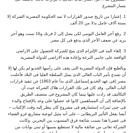
سار المشرع:
1. إعتبارا من تاريخ صدور القرارات لا تمد الحكومة المصرية الشركة إلا
ستة آلاف عامل بدلا من 20 ألف.
2. رفع أجر العامل اليومى لكى يصل إلى 2 فرنك و16 سنت وهو أجر
زيد عن ضعف الأجر الذى يدفع فى كل مصر.
3. إلغاء البند فى الإلتزام الذى يتيح للشركة الحصول على الاراضى
لواقعة على جانبى الترعة وإعادة هذه الاراضى للدولة المصرية.
بالطبع فإن الدولة المصرية التى يقف على رأسها الخديو لم يكن لها إلا
ن تصدع بأمر الباب العالى الذى يمثل السلطة العليا فى البلاد فأعلنت
مصر (فى عهد الخديو إسماعيل الذى بدأ عام 1863) عن تنفيذ قرارات
لباب العالى. وقد كان فى تلك القرارات هلاك الشركة حيث أن
لتكاليف قد زادت عليها بينما كان المشروع فى منتصف الطريق
الإضافة إلى أن المساهمين كانوا قد حصلوا على وعد بالإفتتاح والبدء
ى جنى ثمرات إستثمارهم فى مشروع كان ينظر إليه وقت الإكتتاب –
يضا بفعل التأثير البريطانى – على أنه مثيل لنوعية مشاريع غزو الفضاء
ى عصرنا هذا بسبب شائعة فرق المنسوب بين البحرين. وكانت
لشركة تعانى من ضائقة مالية لا تستطيع بسببها أو تبنى بوابات من