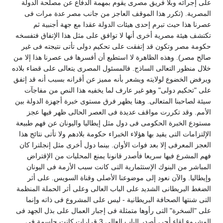
لى إجرائه وبلا فريق مصرى يقوم بمهمة الدفاع عن مصلحة الدولة
لمصرية. (تكرر هذا الموقف العاجز من جانب مصر عدة مرات فى
صرنا هذا حيث تبرم إحدى هيئات الدولة عقدا مع جهة أجنبية ثم
كتشف هيئة مصرية أخرى أنها لا توافق على مثل هذا الإتفاق فتفسخه
كومة مصر وتكون قد إتفقت على تحكيم دولى تأتى نتيجته فى غير
الح مصر). وهذه الظاهرة لا استطيع أن أفسرها فى عصرنا هذا إلا من
لال منظور التعالى الساذج. فالمسئول المصرى يتعالى على قضاء بلاده
يرفض الخضوع لولايته ويشعر بأنه مميز عن أقرانه بسبب أنه قد إتفق
لى "تحكيم دولى" وهو غير عارف لما يخفيه هذا النص من مفاجآت
يئة لصاحبنا المتعالى. وهنا يظهر فرق مستوى خبرة أجهزة الدولة بين
لأمم. وقد تكررت مواقف عديدة فى العصر الحالى ظهر فيها عجز
ستودع الخبرة الحكومى فى دول مثل إيطاليا واليونان عن فهم طبيعة
لإلتزامات التى يقيد بها هؤلاء الخبراء حكومة بلادهم ولا تأتى نتائج هذا
لعجز المعرفى إلا بعد فوات الأوان. بينما دول أخرى مثل إنجلترا كان
هم المشرع فيها سريعا فأصدر قانونا يمنع المحليات من الإقتراض
لمباشر من البنوك الإستثمارية التى كانت سبب الأزمة فى اليونان
إيطاليا. والآن نعود إلى موضوعنا الأصلى وقناة السويس. على أثر
لضغط البريطانى الشديد على الباب العالى وعلى أثر الحملة المنظمة
لتى شنتها الصحافة البريطانية - ليس على المشروع فى ذاته وإنما
لى "السخرة" التى رأوها متمثلة فى إجبار العمال على بذل الجهد فى
المشروع لقاء أجر، أصدر الباب العالى 3 قرارات كانت حاسمة فى