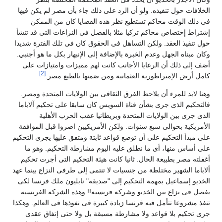
لخلافات حول تنفيذه. ولو أن الرد على ذلك جاء بأن مصر لم يكن فيها
ى ذلك الوقت محاكم تستطيع نظر هذه القضايا كان من الممكن
شتراط إختصاص محاكم تركيا مثلا بالفصل فى النزاعات التى قد تنشأ
ول تنفيذ العقد. ولكن التساهل فى الحقوق كان فى تلك الفترة شديدا
كان مبناه الجهل وعدم الخبرة بالإضافة إلى الإنبهار بكل ما هو أجنبي.
ضف إلى ذلك أن الرعايا الأجانب كانت لهم مميزات وامتيازات على
[2]
امل أرض الإمبراطورية العثمانية ومن ضمنها بالطبع مصر.
هنا لابد للمرء أن يلاحظ الفرق الثقافى بين الولايات المتحدة ومصر.
التحكيم الذى جرى بشأن قناة السويس كان سابقا على تحكيم آلاباما
لذى جرى بين الولايات المتحدة وبريطانيا عقب الحرب الأهلية
لأمريكية بحوالى سبع سنوات. ولكن الأمريكيين اصروا قبل الموافقة
لى مبدأ التحكيم على أن توضع قواعد ثابتة ومتفق عليها يجرى التحكيم
لى أساس منها، أى ما نطلق عليه اليوم مشارطة التحكيم. وهو ما
غفلته مصر بطبيعة الحال. ثانيا كانت هيئة التحكيم التى أجرت تحكيم
لاباما الشهير مختلطة من جنسيات لا تنتمى إلى طرفى النزاع بينما عهد
لخديو إسماعيل بمهمة التحكيم إلى "صديقه" نابليون ملك فرنسا لكى
فصل فى نزاع بين الخديو وشركة فرنسية!! وهذه الشركة الفرنسية
نفذ مشروعا تتأمل فيه فرنسا زيادة كبيرة فى نفوذها فى العالم. وهكذا
رى تحكيم بلا قواعد ولا مشارطة مسبقة بل ولا حتى إتفاق عقدى