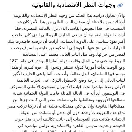
وجهات النظر الاقتصادية والقانونية
الآن نحاول دراسة هذا الحكم من وجهة النظر الإقتصادية والقانونية.
ولا لابد من ملاحظة أن موقف الباب العالى من هذا الأمر كان هو
لمتسبب فى هذا التعويض القاسى الذى نزل بالمالية المصرية. فقد
رادت الدولة العثمانية أن ترضى الحليف البريطانى الذى كان صاحب
كبر نفوذ سياسى على الدولة العثمانية، أرادت أن ترضيه فاصدرت تلك
لقرارات التى نتج عنها اللجوء إلى التحكيم غير عابئة بما سوف يحدث
مصر من جرائها. وقد ظل الباب العالى معتمدا على المساندة
البريطانية حتى تبدل الحال وقامت دولة ألمانيا الموحدة فى عام 1871
مع الوقت بدأت أمورها كدولة تستقر وتتحول إلى قوة كبيرة، أو هكذا
وسم فيها السلطان، فبدل تحالفه وأصبحت ألمانيا هى الحليف الأكبر
لباب العالي إلى درجة وضع الأسطول التركى فى الحرب العالمية
لأولى وضعا مباشرا تحت قيادة الأدميرال سوشون الألمانى المتمركز
ى البوسفور. أى أنه فى الحالة الماثلة قامت الدولة العثمانية بتبدية
صالحها الأوروبية وتحالفاتها على مصلحة مصر التى كانت جزءا من
متلكاتها القانونية وإن لم تكن ممتلكات فعلية. ثم أن تركيا تركت مصر
دفع هذه التعويضات وحدها دون أى تدخل أو مساندة من الدولة
لعثمانية فكانت هذه التعويضات إلى جانب تكاليف أخرى مثل حرب
لحبشة وتحديث مدينتى القاهرة والأسكندرية عوامل مباشرة فى
التمهيد لاحتلال مصر من قبل إنجلترا عام 1882. وقد اثبتت الأيام بعد