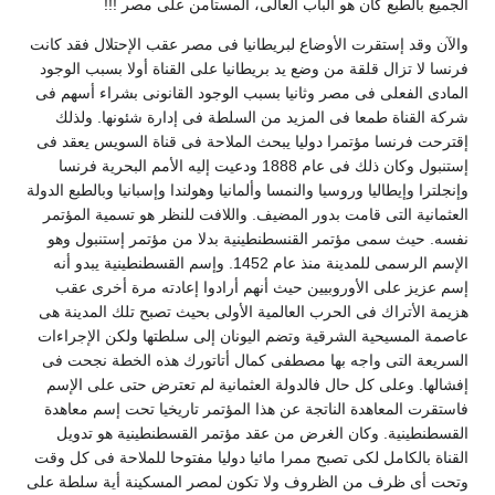
لجميع بالطبع كان هو الباب العالى، المستأمن على مصر !!!
الآن وقد إستقرت الأوضاع لبريطانيا فى مصر عقب الإحتلال فقد كانت
رنسا لا تزال قلقة من وضع يد بريطانيا على القناة أولا بسبب الوجود
لمادى الفعلى فى مصر وثانيا بسبب الوجود القانونى بشراء أسهم فى
ركة القناة طمعا فى المزيد من السلطة فى إدارة شئونها. ولذلك
قترحت فرنسا مؤتمرا دوليا يبحث الملاحة فى قناة السويس يعقد فى
إستنبول وكان ذلك فى عام 1888 ودعيت إليه الأمم البحرية فرنسا
إنجلترا وإيطاليا وروسيا والنمسا وألمانيا وهولندا وإسبانيا وبالطبع الدولة
لعثمانية التى قامت بدور المضيف. واللافت للنظر هو تسمية المؤتمر
فسه. حيث سمى مؤتمر القنسطنطينية بدلا من مؤتمر إستنبول وهو
الإسم الرسمى للمدينة منذ عام 1452. وإسم القسطنطينية يبدو أنه
سم عزيز على الأوروبيين حيث أنهم أرادوا إعادته مرة أخرى عقب
زيمة الأتراك فى الحرب العالمية الأولى بحيث تصبح تلك المدينة هى
اصمة المسيحية الشرقية وتضم اليونان إلى سلطتها ولكن الإجراءات
لسريعة التى واجه بها مصطفى كمال أتاتورك هذه الخطة نجحت فى
فشالها. وعلى كل حال فالدولة العثمانية لم تعترض حتى على الإسم
استقرت المعاهدة الناتجة عن هذا المؤتمر تاريخيا تحت إسم معاهدة
لقسطنطينية. وكان الغرض من عقد مؤتمر القسطنطينية هو تدويل
لقناة بالكامل لكى تصبح ممرا مائيا دوليا مفتوحا للملاحة فى كل وقت
تحت أى ظرف من الظروف ولا تكون لمصر المسكينة أية سلطة على