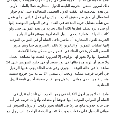
مادة 4 - بما أن القناة البحرية تظل في زمن الحرب طريقا حرا ولو كان
لك لمرور السفن الحربية التابعة للدول المتحاربة عملا بالمادة الأولى
ن هذه المعاهدة قد اتفقت الدول العظمى المتعاقدة على عدم جواز
ستعمال أي حق من حقوق الحرب أو إتيان أي فعل عدائي أو أي عمل
ن شأنه تعطيل حرية الملاحة في القناة أو في المواني الموصلة إليها
و في دائرة نصف قطرها ثلاثة أميال بحرية من هذه المواني حتى ولو
انت الدولة العثمانية إحدى الدول المتحاربة. ويمتنع على البوارج
لحربية للدول المتحاربة أن تباشر داخل القناة أو في المواني المؤدية
ليها عمليات التموين أو التخزين إلا بالقدر الضروري جدا ويتم مرور
لسفن المذكورة في القناة في أقصر زمن ممكن وفقا للأنظمة
لمعمول بها ولا يجوز لها الوقوف إلا لضرورة قضت بها مصلحة العمل.
ولا يجوز أن تزيد مدة بقائها في بور سعيد أو في خليج السويس على 24
اعة إلا في حالة التوقف الجبري وفي هذه الحالة يجب عليها الرحيل
في أقرب فرصة ممكنة. ويجب أن تمضي 24 ساعة بين خروج سفينة
تحاربة من إحدى مواني الدخول وبين قيام سفينة أخرى تابعة للدول
لمعادية.
مادة 5 - لا يجوز لدول الأعداء في زمن الحرب أن تأخذ أو تنزل في
لقناة أو المواني المؤدية إليها جيوشا أو معدات وأدوات حربية غير أنه
ي حالة حدوث مانع طارئ في القناة يجوز ركوب أو نزول الجيوش في
وانئ الدخول على دفعات بحيث لا تتعدى الدفعة الواحدة ألف رجل مع