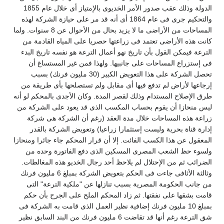
الدولة وذلك عقب صدور الأمر الخديوى بالإمتياز أى خلال عام 1855
والتحكيم جرى فى عام 1864 أى أنه قد مر على حيازة الشركة لهذه
المساحات من الأراضى ما لا يزيد بحال من الأحوال عن 8 سنوات. ولما
انت هذه الأراضى تعتمد فى زراعتها حصريا على المياه القادمة من
لترعة فيمكن القول بأن تاريخ نهو أعمال الترعة هو نفسه تاريخ البدء
ى إستزراع المساحات على جانبيها. ولهذا فمن غير المستساغ أن
تحصل الشركة على هذا التعويض الكبير (30 مليون فرنك) بسبب
رجاعها لأراض لم تدفع فيها أى مقابل ولم تستصلحها بأى طريقة من
رق الإصلاح المستدام وذلك لقصر المدة. وكان الأجدى بالمحكم لو أنه
يس منحازا أن يقوم بحساب المكسب الذى قد يعود على الشركة من
راعة هذه المساحات خلال مدة العقد (رغم أن الشركة هى شركة
دارة قناة بحرية وليست إستثمارا زراعيا) وتعويض الشركة بالقدر
لمعقول عن هذا الكسب الفائت. إلا أن قرار المحكم جاء جائرا ومنحازا
لسوء حظ الشعب المصرى المسكين الذى دفع الفاتورة وحده من
لضرائب ثم من الإحتلال لم يلاحظ أحد رجال الخديو هذه المغالطات.
وثالثة الأثافى جاءت فى الحكم بتعويض الشركة بمبلغ 6 مليون فرنك
ن جانب الحكومة المصرية بسبب تنازلها عن "ملكية الترعة" التى
امت بشقها على نفقتها. ثم زاد المحكم الملح على الجرح بأن حكم
بمبلغ 10 مليون فرنك إضافية نظير العمل الذى قامت به الشركة فى
شق الترعة رغم أنها قد تقاضت 6 مليون فرنك من البند السابق نظير