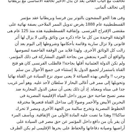
حالفت مع الباب العالى بعد أن بدل الأخير تحالفه الأساسى مع بريطانيا
لى تحالف ألمانى.
فى هذا الجو المشحون بالتوتر بين فرنسا وبريطانيا عقد مؤتمر
القسطنطينية عام 1888 بغرض تدويل الممر الملاحى بصفة نهائية على
مقتضى الإقتراح الفرنسى. وإتفاقية القسطنطينية هذه منذ 125 عام هى
لوثيقة الوحيدة من كل ما جاء ذكره من وثائق والتى لا يزال لها أثر
انونى ولا تزال سارية وقائمة بأحكامها وشروطها إلى اليوم بعد أن
الت كل الوثائق الأخرى. ولهذا فلابد من الوقفة الفاحصة لنصوصها.
الواقع أن المرء يندهش من بجاحة القوى المشاركة فى ذلك المؤتمر،
لم تكن الدولة العثمانية أقلها بجاحة!! فالطلب الفرنسى كان هو فتح
لقناة باستمرار لجميع الدول بلا إستثناء فى جميع الأحوال من سلم
حرب !! والنص بهذه الصياغة لا يعنى سوى نزع السيادة عن القناة نهائيا
تحويلها إلى ممر فى أعالى البحار لا سلطان لأحد عليه. وهو أمر غريب
دا فى مبناه ومعناه. إذ أن ذلك يعنى أن سفن الدول المحاربة ضد
صر تصبح صاحبة حق مرور داخل المياه الإقليمية المصرية فى
لبحرين الأبيض والأحمر وصولا إلى مداخل القناة فتعبرها مخترقة
لخطوط المصرية وتخرج سالمة من الجهة الأخرى ومصر لا تحرك
اكنا!!! وهذا ما نصت عليه المادة الأولى من الإتفاقية. ويأسف المرء
ن يقر بأن من دافع داخل المؤتمر عن حق مصر فى السيادة على
راضيها وصيانة دفاعاتها والحفاظ على بحرها الإقليمى لم يكن الطرف