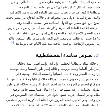
احب السيادة القانونية "الشرعية" على مصر ، الباب العالى، ولكن
انت قوة الإحتلال "الغير شرعى" هى من قامت بتلك المهمة،
ريطانيا !! فقد أصرت بريطانيا على نص المادة العاشرة من الإتفاقية
الذى يفرغ المادة الأولى من محتواها فى حالات الدفاع عن مصر بحيث
صبح من حق مصر منع الدول المعادية من إستعمال القناة رغم
لصياغة الغائمة للمادة العاشرة. وكان هذا هو أساس رفض مصر مرور
ميع السفن الإسرائيلية أو المتجهة إلى إسرائيل فى القناة عقب حرب
1948 حيث أنه طلب من مصر الموافقة على مرور تلك السفن. والآن
[5]
لى نصوص الإتفاقية الوحيدة الباقية منذ تلك الايام حتى يومنا هذا.
نصوص معاهدة القسطنطينية
ن جلالة ملك بريطانيا العظمى وإيرلندا وإمبراطور الهند وجلالة
مبراطور ألمانيا وملك بروسيا وجلالة إمبراطور النمسا وملك بوهيميا
لخ وملك المجر وجلالة ملك أسبانيا وباسمه الملكة الوصية على
لمملكة ورئيس جمهورية فرنسا وجلالة ملك إيطاليا وجلالة ملك هولندا
دوق لوكسمبرج إلخ وجلالة إمبراطور الدول الروسية وجلالة إمبراطور
لدولة العثمانية . رغبة منهم في إبرام اتفاق فيما بينهم خاص بوضع
ظام نهائي لضمان حرية جميع الدول في استعمال قناة السويس في
ل وقت وفي تكميل نظام المرور في القناة المذكورة المقرر بمقتضى
الفرمان الصادر من الباب العالي بتاريخ 22 فبراير سنة 1866 (2 ذي