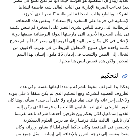
لحديد (يبدو أن المقصود هو أهوسة حيث أنها لم تكن تصنع فى مصر
عد) فجاءت الضربة الإدارية من الباب العالى شبه قاصمة لنشاط
لشركة. وبالطبع هللت الصحافة البريطانية "للنصر الذى أحرزته
لإنسانية فى حربها على السخرة والإستعباد"!! ونفس هذه الصحافة
لبريطانية التى زفت للناس بشرى النصر على السخرة لم تنبس بكلمة
ى شأن السخرة الأخرى التى مارستها الدولة البريطانية بصفتها دولة
لإحتلال فى كل مكان من الهند إلى أفريقيا إلى مصر كما أنها لم تخرج
كلمة واحدة حول ضلوع الأسطول البريطانى فى تهريب الافيون من
البنجال إلى الصين والتسبب فى إدمان 15 مليون إنسان لهذا السم
لمخدر. ولكن هذه قصص ليس هنا محلها.
التحكيم
هكذا بدا الموقف مخيفا للشركة ومهددا لبقائها نفسه. وفى هذه
لظروف العصيبة للشركة وقع التحكيم الذى لم يكن متفقا لا على بنوده
لا على إجراءاته ولا على نفاذ قراره ولا على أى شىء بشأنه. وهنا كان
لدور التاريخى الذى لعبه نابليون الثالث ملك فرنسا الذى ركن إليه
لخديو إسماعيل لكى يحكم بين طرفين أحدهما شركة تابعة لفرنسا.
ان نابليون الثالث ملك فرنسا رجلا قد درس العلوم العسكرية
تخصص فى المدفعية وكان حاكما أتوقراطيا لا يشاور وزرائه وكان
عتدا بنفسه إلى درجة الغرور بالإضافة إلى إيمانه – مثل جميع من