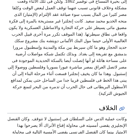
إلى بحيرة التمساح فى نوفمبر 1862. ولكن فى تلك الأثناء وقعت
شكلة وخلاف قانونى تسبب عنهما توقف العمل لبعض الوقت وكلفا
صر كثيرا من المال بسبب سوء صياغة عقد الإلتزام (الإمتياز) الذى
نحه الخديو محمد سعيد. كانت إنجلترا غير مستريحة بالمرة إلى فكرة
ضيق مائى يسيطر على حركة التجارة والاساطيل العسكرية ولا يكون
اقعا فى نطاق سيطرتها. (هذا الموقف تكرر مرة أخرى قبيل الحرب
لعالمية الأولى حينما مول البنك الألمانى دويتشه بنك مشروع سكك
ديد الحجاز وهو ما كان سيربط بين مكة والمدينة وإسطنبول مرورا
دمشق مع تفريعة إلى بغداد. وبذلك تكتمل شبكة مواصلات أرضية
لى مساحة هائلة لو أنها إتصلت أيضا بالسكة الحديدية الموجودة فى
صر لاتصل العراق بمصر مباشرة عبورا بسوريا وفلسطين ووصولا إلى
ستنبول. وهذا ما كان يخيف إنجلترا فسعت أثناء مرحلة البناء إلى أن
بنى هذا الخط فى فلسطين قريبا جدا من الساحل حتى يمكن لمدافع
لأسطول البريطانى فى حال الحرب أن تدمره من البحر لتمنع حركة
لجيوش التركية).
الخلاف
كانت عملية الدس على السلطان فى إستنبول لا تتوقف. وكان القنصل
لإنجليزى يقضى أمسيته فى محاولة إقناع الأتراك ألا يصرحوا بهذا
لإمتياز بينما كان القنصل الفرنسى يقضى الأمسية التالية فى محاولة