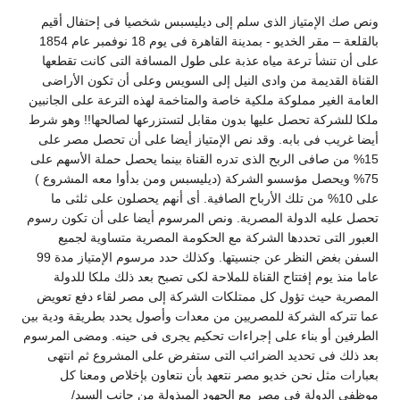
نص صك الإمتياز الذى سلم إلى ديليسبس شخصيا فى إحتفال أقيم
بالقلعة – مقر الخديو - بمدينة القاهرة فى يوم 18 نوفمبر عام 1854
لى أن تنشأ ترعة مياه عذبة على طول المسافة التى كانت تقطعها
لقناة القديمة من وادى النيل إلى السويس وعلى أن تكون الأراضى
لعامة الغير مملوكة ملكية خاصة والمتاخمة لهذه الترعة على الجانبين
لكا للشركة تحصل عليها بدون مقابل لتستزرعها لصالحها!! وهو شرط
يضا غريب فى بابه. وقد نص الإمتياز أيضا على أن تحصل مصر على
15% من صافى الربح الذى تدره القناة بينما يحصل حملة الأسهم على
75% ويحصل مؤسسو الشركة (ديليسبس ومن بدأوا معه المشروع )
على 10% من تلك الأرباح الصافية. أى أنهم يحصلون على ثلثى ما
حصل عليه الدولة المصرية. ونص المرسوم أيضا على أن تكون رسوم
لعبور التى تحددها الشركة مع الحكومة المصرية متساوية لجميع
السفن بغض النظر عن جنسيتها. وكذلك حدد مرسوم الإمتياز مدة 99
اما منذ يوم إفتتاح القناة للملاحة لكى تصبح بعد ذلك ملكا للدولة
لمصرية حيث تؤول كل ممتلكات الشركة إلى مصر لقاء دفع تعويض
ما تتركه الشركة للمصريين من معدات وأصول يحدد بطريقة ودية بين
لطرفين أو بناء على إجراءات تحكيم يجرى فى حينه. ومضى المرسوم
عد ذلك فى تحديد الضرائب التى ستفرض على المشروع ثم انتهى
عبارات مثل نحن خديو مصر نتعهد بأن نتعاون بإخلاص ومعنا كل
وظفى الدولة فى مصر مع الجهود المبذولة من جانب السيد/