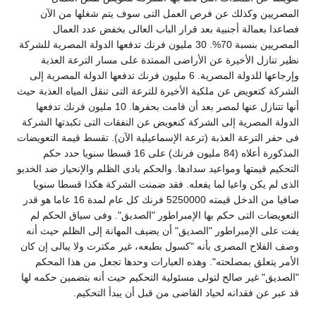
لمصريين وكذلك عن فرص العمل التى سوف يتم شغلها من الآن
صاعدا بعمالة أجنبية بعد قرار الباب العالى بخفض عدد العمال
المصريين بنسبة 70%. 30 مليون فرنك تدفعها الدولة المصرية للشركة
ظير تنازل الأخيرة عن الأراضى الممتدة على مسار الترعة العذبة
وإرجاعها للدولة المصرية. 6 مليون فرنك تدفعها الدولة المصرية إلى
لشركة كتعويض عن ملكية الأخيرة للترعة التى تنقل المياه العذبة حيث
أنها تتنازل عنها لمصر بعد أن قامت بحفرها. 10 مليون فرنك تدفعها
لدولة المصرية إلى الشركة كنعويض عن النفقات التى تكبدتها الشركة
ى حفر الترعة العذبة (ترعة الإسماعيلية الآن). تقسط قيمة التعويضات
المذكورة أعلاه (84 مليون فرنك) على 16 قسطا سنويا حدد حكم
لتحكيم قيمتها ومواعيد سدادها. والحكم بادى الظلم والإنحياز ضد الخديو
لذى لم يكن واعيا لما يفعله. فقد ضمنت الشركة هكذا قسطا سنويا
صافيا من الدخل قيمته 5250000 فرنك كل عام لمدة 16 عاما هو قدر
لتعويضات التى حكم بها الإمبراطور "الصديق". وفى سياق الحكم لم
فت على الإمبراطور "الصديق" أن يضيف المهانة إلى الظلم حيث أنه
صف الفلاح المصرى بأنه "كسول بطبعه، غير مكترث ولا يبالى إن كان
لأمر يتعلق بمصلحته". وهذه العبارات وحدها تجعل من هذا المحكم
الصديق" غير صالح لتولى مسئولية التحكيم حيث أنه بتضمين حكمه لها
د عبر عن فقدانه لحياد القاضى من قبل أن يبدأ التحكيم.