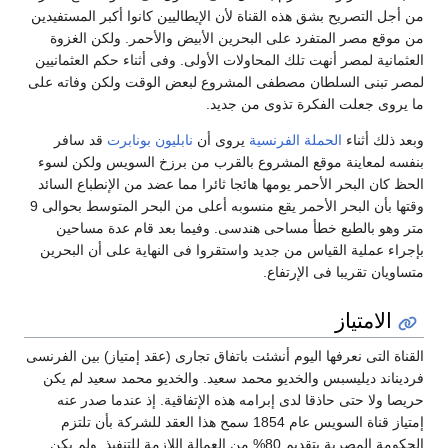
ن أجل التصريح بشق هذه القناة لأن الإيطاليين كانوا أكبر المستفيدين
ن موقع مصر المتفرد على البحرين الأبيض والأحمر. ولكن الغزوة
لعثمانية لمصر أنهت تلك المحاولات الأولى. وفى أثناء حكم العثمانيين
مصر تبنى السلطان مصطفى المشروع لبعض الوقت ولكن وفاته على
ا يروى جعلت الفكرة تذوى من جديد.
بعد ذلك أثناء
الحملة الفرنسية
يروى أن
نابليون بونابرت
قد سافر
نفسه لمعاينة موقع المشروع بالقرب من برزخ السويس ولكن لسوء
لحظ كان البحر الأحمر يومها هائجا ثائرا مما عضد من الإنطباع السائد
وقتها بأن البحر الأحمر يقع منسوبه أعلى من البحر المتوسط بحوالى 9
تر وهو بالطبع خطأ مساحى هندسى. وفيما بعد قام عدة مساحين
إجراء عملية القياس من جديد واستقروا فى النهاية على أن البحرين
تساويان تقريبا فى الإرتفاع.
الامتياز
لقناة التى نعرفها اليوم أنشئت باتفاق تجارى (عقد إمتياز) بين الفرنسى
رديناند ديليسبس والخديو محمد سعيد. والخديو محمد سعيد لم يكن
ريصا ولا حتى حاذقا لدى إبرامه هذه الإتفاقية. إذ عندما صدر عنه
إمتياز قناة السويس عام 1854 سمح هذا العقد للشركة بأن تلتزم
الحكومة المصرية بتقديم 80% من العمالة اللازمة للتنفيذ. ولم يكن