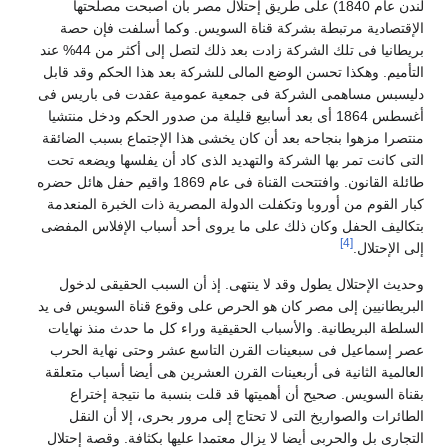
لندن عام 1840) على طريق إحتلال مصر بأن أصبحت مصلحتها
لإقتصادية مرتبطة بشركة قناة السويس. وكما أسلفت فإن حصة
بريطانيا فى تلك الشركة زادت بعد ذلك لتصل إلى أكثر من 44% عند
لتأميم. وهكذا تحسن الوضع المالى للشركة بعد هذا الحكم وقد قابل
ليسبس مساهمى الشركة فى جمعية عمومية عقدت فى باريس فى
أغسطس 1864 أى بعد أسابيع قليلة من صدور الحكم ودخل منتشيا
نتصرا مزهوا بنجاحه بعد أن كان يخشى هذا الإجتماع بسبب الضائقة
لتى كانت تمر بها الشركة والتهديد الذى كاد أن يفلسها ويضعه تحت
طائلة القانون. وافتتحت القناة فى عام 1869 واقيم حفل هائل حضره
بار القوم من أوروبا وتكفلت الدولة المصرية ذات الخبرة المنعدمة
تكاليف الحفل وكان ذلك على ما يروى أحد أسباب الإفلاس المفضى
[4]
لى الإحتلال.
حديث الإحتلال يطول وقد لا ينتهى. إذ أن السبب الحقيقى لدخول
لبريطانيين إلى مصر كان هو الحرص على وقوع قناة السويس فى يد
لسلطة البريطانية. والأسباب الحقيقية وراء كل ما حدث منذ نهايات
صر إسماعيل فى سبعينات القرن التاسع عشر وحتى نهاية الحرب
لعالمية الثانية فى أربعينات القرن العشرين هى أيضا أسباب متعلقة
قناة السويس. صحيح أن أهميتها قد قلت بنسبة ما نتيجة إختراع
لطائرات والصواريخ التى لا تحتاج إلى مرور بحرى، إلا أن النقل
لتجارى بل والحربى أيضا لا يزال معتمدا عليها بكثافة. وقصة إحتلال