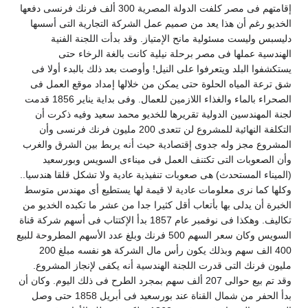
إقامتهم فى مصر كلفت الدولة المصرية 300 ألف فرنك فرنسى دفعها
لخديو رغم أن هذا يعد من صميم عمل الشركة التجارية التى أسسها
ليسبس وليست مسئولية مانح الإمتياز. وقد بدأت اللجنة الفنية
لهندسية عملها فى مصر برحلة نيلية كانت بالغة الرخاء حتى
ستكشفوا البلد ويتعرفوا على النيل! وأوصت بعد ذلك بالبدء أولا فى
ق ترعة المياه الحلوة حتى يمكن من خلالها إمداد موقع العمل فى
الصحراء بالماء والغذاء اللازمين للعمال. وفى بداية يناير 1856 قدمت
جنة المهندسين الدولية تقريرها للخديو محمد سعيد وفيه ذكرت أن
التكلفة النهائية للمشروع لن تتعدى 200 مليون فرنك فرنسى وأن
لمشروع مجز وله جدوى إقتصادية حيث أنه يربط بين الشرق والغرب
أن الصعوبات التى تكتنف العمل فى ميناءى السويس وبورسعيد
الميناء المستحدث) هى صعوبات تنفيذية عادية ولا تشكل قلقا هندسيا..
كلها كما نرى معلومات عادية لا قيمة لها يستطيع أى مهندس متوسط
لخبرة أن يدلى بها بأتعاب أقل كثيرا جدا من عشر ما تكبده الخديو من
تكاليف. وهكذا فى نوفمبر عام 1857 بدأ الإكتتاب فى أسهم شركة قناة
السويس وكان سعر السهم 500 فرنك وبلغ عدد الأسهم المطروحة للبيع
400 الف سهم وبذلك يكون رأس مال الشركة هو نفسه مبلغ 200
ليون فرنك التى قدرت اللجنة الهندسية أنه يكفى لإنجاز المشروع.
وقد تم بيع حوالى 207 ألف سهم بمجرد الطرح فى ذلك اليوم. وكان أن
بدأ الحفر من شمال القناة عند بورسعيد فى أبريل 1858 حتى وصل