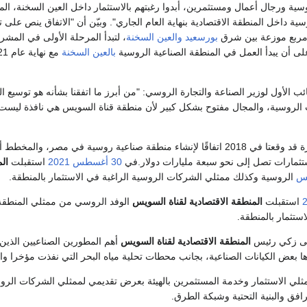
ية ورجال أعمال ومستثمرين، أبدوا رغبتهم بالاستثمار داخل العين السخنة، الم
سية داخل المنطقة الاقتصادية بنهاية العام الجاري". وبيّن أن "الاتفاق ينص على
بورسعيد
والعين السخنة
على أن يبدأ العمل في المنطقة الصناعية الروسية
بالعين السخنة
نائب الأول لوزير الصناعة والتجارة الروسي: "من أبرز ما اتفقنا بشأنه هو توس
الروسية، والمجال مفتوح بشكل كبير لأن منطقة قناة السويس هي نافذة ليست 
ثمارات تصل إلى نحو سبعة مليارات دولار.في
30 أغسطس
2021
استقبلت
ال
يس
الروسية وكذلك ممثلي الشركات الروسية الراغبة في الاستثمار بالمنطقة.
استقبلت
المنطقة الاقتصادية لقناة السويس
الوفد الروسي من ممثلي المنطقة 
استثمار بالمنطقة.
يى زكي رئيس
المنطقة الاقتصادية لقناة السويس
أهم المطورين الصناعيين الذين
 بعض الكيانات الصناعية، بجانب محطات تحلية مياه البحر التي نفذت مؤخرا والت
ثلي الاستثمار وخدمة المستثمرين بالهيئة بعرض تقديمي لممثلي الشركات الروسي
رافق والبنية التحتية وشبكة الطرق.