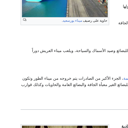
ي يبلغ طولها الإجمالي 1840 متر ولها
حاوية على رصيف
ميناء بورسعيد
.
لجافة
شرقي وبه أحواض للسفن ممتدة على مدى 40.000 متر، يعد ميناء للبضائع وصيد الأسماك والسياحة، ويلعب ميناء العريش دوراً
مة
، الجزء الأكبر من الصادرات يتم خروجه من ميناء الطور وتكون
ضائع الغير معبأة الجافة والبضائع العامة والحاويات وكذلك قوارب
دية