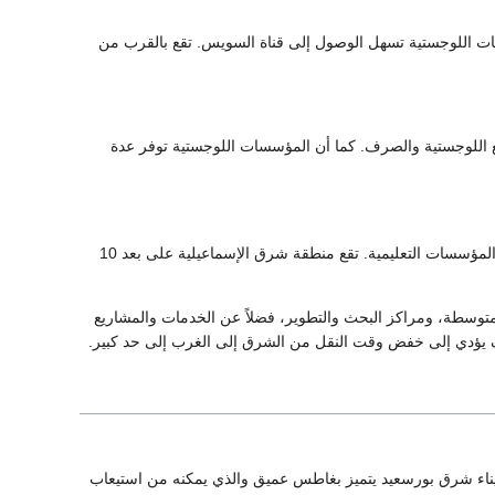
ت اللوجستية تسهل الوصول إلى قناة السويس. تقع بالقرب من
كهرباء والمشاريع اللوجستية والصرف. كما أن المؤسسات اللوجستية توفر عدة
مركز جديد لصناعات التكنولوجيا الفائقة، فضلاً عن التخطيط لاحتواؤه على مؤسسات البحوث العلمية والمؤسسات التعليمية. تقع منطقة شرق الإسماعيلية على بعد 10
متوسطة، ومراكز البحث والتطوير، فضلاً عن الخدمات والمشاريع
سوف يؤدي إلى خفض وقت النقل من الشرق إلى الغرب إلى حد كبير.
ميناء شرق بورسعيد يتميز بغاطس عميق والذي يمكنه من استيعاب