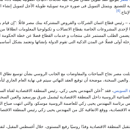
بية للتصنيع. ويتمثل التمويل فى صورة حزمة تمويلية طويلة الأجل لتمويل إنشا
[4]
إنتاج.
ئيس قطاع ائتمان الشركات والقروض المشتركة ببنك مصر قائلًا :"إن قيام بنك م
يضمن الطلب المستمر على منتجات و خدمات القطاع فضلا عن خطة الحكومة الهادفة 
ة أولى فضلًا عن المدن الذكية التى تقوم الدولة بإنشائها وتعتمد بشكل أساسى 
علنت مصر نجاح المباحثات والمفاوضات مع الجانب الروسي بشأن توسيع نطاق ا
لعين السخنة، موضحة أن توقيع العقد النهائي سيتم في نهاية العام الجاري لتأ
اة السويس
، فقد "أعلن المهندس يحيى زكي، رئيس المنطقة الاقتصادية لقناة ا
لصناعية الروسية داخل المنطقة الاقتصادية ليشمل شرق بورسعيد والعين السخنة"
ويس برئاسة المهندس يحيى زكي للعاصمة الروسية موسكو، والتي انتهت صباح اليو
 الاقتصادية، ووقع الاتفاقية كل من المهندس يحيى زكي رئيس المنطقة الاقتصاد
بل المنطقة الاقتصادية وفدًا روسيًا رفيع المستوى، خلال أغسطس المقبل، لتفق