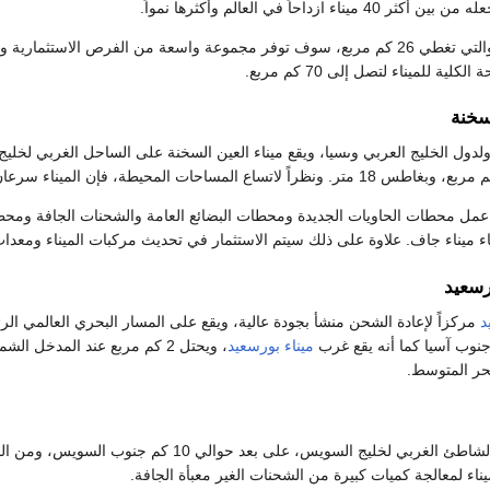
ء ازداحاً في العالم وأكثرها نمواً.
التوسعات المقترحة، والتي تغطي 26 كم مربع، سوف توفر مجموعة واسعة من الفرص 
ة للميناء لتصل إلى 70 كم مربع.
لسخنة
ل محطات الحاويات الجديدة ومحطات البضائع العامة والشحنات الجافة ومحطات
اء ميناء جاف. علاوة على ذلك سيتم الاستثمار في تحديث مركبات الميناء ومعدات
رسعيد
د
مركزاً لإعادة الشحن منشأ بجودة عالية، ويقع على المسار البحري العالمي ال
جنوب آسيا كما أنه يقع غرب
ميناء بورسعيد
، ويحتل 2 كم مربع عند المدخل الش
حر المتوسط.
على الشاطئ الغربي لخليج السويس، على بعد حوالي 10 كم جنوب السويس،
اء لمعالجة كميات كبيرة من الشحنات الغير معبأة الجافة.