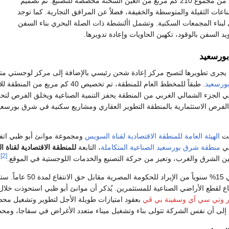
أكثر من 162 كم مربع من مجموع 210 كم مربع من العين السخنة مخصصة للتصنيع. تم تصميم
اعات الثقيلة والمتوسطة والخفيفة، فضلاً عن المرافق التجارية. كما توجد
لبناء المجمعات السكنية. وتشمل األنشطة ذات الصلة البحري بناء السفن
د السفن بالوقود، تكهين الحاويات وإعادة تدويرها.
ورسعيد
بورسعيد
. طبقاً للمخطط العام للمنطقة، تم ت
 الجزء الشمالي الغربي من المنطقة يحفز التنمية الصناعية ويخلق الفرص لتحلية
رص الاستثمارية بالمنطقة التطوير العقاري ومشاريع سكنية في شرق بورسعيد وا
الهيئة العامة للمنطقة الاقتصادية لقناة السويس
ومجموعة موانئ أبو ظبي اتفا
في
منطقة شرق بورسعيد الصناعية المتكاملة
، التابعة
للمنطقة الاقتصادية لقناة 
[2]
ين الشرق والغرب، وتعيز من حركة التصنيع والخدمات اللوجستية في الموقع.
وتي سي آي
وسفينة بي ڤي
بعقود امتيازات طويلة الأجل لتطوير وتشغيل م
ى أن نفس الشركة تتولى بناء وتشغيل ميناء متعدد الأغراض في سفاجا، ومحطة للسيارات (Ro-Ro) 