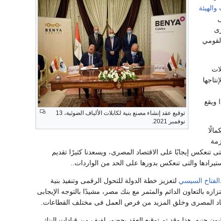
والهيئة
ى
رى
لقومي
لات
نتاجها
 ويقع
توقيع عقد إنشاء مصنع بنية لكابلات الألياف الضوئية، 13
نوفمبر 2021.
الًا
زمة
تنعكس إيجابًا على الاقتصاد المصرى، ويسعدنا كثيرًا تقديم
تيرادها والتى تنعكس بدورها على الحد من الواردات..
الفتاح السيسي
لتعزيز خطة الدولة للتحول الرقمى وتنفيذ بنية
زه بالتعاون الدائم والمثمر مع بنك مصر، مشيدًا بالتوجه الإيجابى
قتصاد المصرى وخلق المزيد من فرص العمل فى مختلف القطاعات.
 عقد تمويل لصالح شركة بنية لكابلات الألياف الضوئية بقيمة 481 مليون جنيه، هذا وقد تم توقيع العقد بحضور لفيف من قيادات البنك