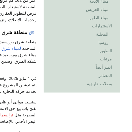
ميناء الأدبية
المنطقة لاستيعاب الصن
ميناء العريش
فرص للتطوير العقاري 
ميناء الطور
وخدمات الإصلاح، وتزوي
الاستثمارات
منطقة شرق ب
المحلية
روسيا
المتاخمة
لميناء شرق 
التطوير
ميناء شرق بورسعيد في
مرئيات
شبكة الطرق. وضمن الف
انظر أيضاً
المصادر
في 4 مايو 2025، وقعت
وصلات خارجية
يتم تدشين المشروع 
لخدمة حركة التجارة ب
المصرية مثل
ترانسمار
البحر الأحمر. بالإضافة إل