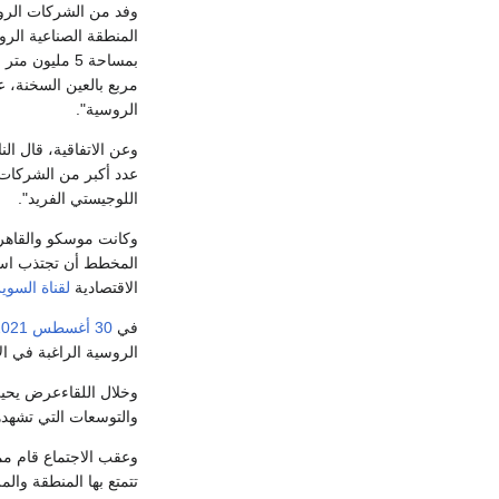
وفد من الشركات الروس
المنطقة الصناعية الرو
بمساحة 5 مليون متر مربع موزعة بين شرق
مربع بالعين السخنة، 
الروسية".
وعن الاتفاقية، قال ال
عدد أكبر من الشركات 
اللوجيستي الفريد".
المخطط أن تجتذب است
الاقتصادية
لقناة السو
في
30 أغسطس
2021
الروسية الراغبة في ال
وخلال اللقاءعرض يح
والتوسعات التي تشهدها
وعقب الاجتماع قام مم
تتمتع بها المنطقة والم