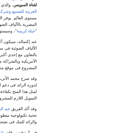
لقناة السويس
، والذي يُقام على مسا
العربية للتصنيع
وشركة 
مستوى العالم. يوفر ال
المصرية بالألياف الضوئ
"
حياة كريمة
"، وسيسته
عند إكتماله، سيكون أ
الألياف الضوئية فى مص
بالتعاون مع إحدى أكب
الأمريكية وبالشراكة مع
المشروع فى موقع متميز فى
وقد صرح محمد الأتربى 
لدوره الرائد فى دعم ا
لمثل هذا المنح بكفاءة
التمويل اللازم للمشرو
وقد أكد الفريق
عبد ال
تحتية تكنولوجية متطو
والرائد للبنك فى تشج
في 7 نوفمبر، قام
بنك