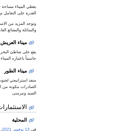
القدرة على التعامل مع س
وتوجد المزيد من الاست
والسائلة والبضائع العا
ميناء العريش
حاسماً باعتباره المين
ميناء الطور
منفذ استراتيجي لجنوب
الصادرات مكونة من الم
الصيد ومرسى.
الاستثمارا
المحلية
في
13 نوفمبر
2021
، 