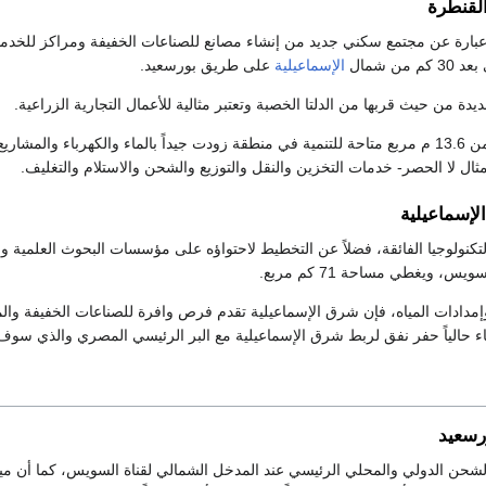
لقنطرة
بارة عن مجتمع سكني جديد من إنشاء مصانع للصناعات الخفيفة ومراكز للخدما
من شمال
الإسماعيلية
على طريق بورسعيد.
دة من حيث قربها من الدلتا الخصبة وتعتبر مثالية للأعمال التجارية الزراعية.
حالياً، هناك ما يقارب من 13.6 م مربع متاحة للتنمية في منطقة زودت جيداً بالماء وال
ال لا الحصر- خدمات التخزين والنقل والتوزيع والشحن والاستلام والتغليف.
إسماعيلية
 ويغطي مساحة 71 كم مربع.
وإمدادات المياه، فإن شرق الإسماعيلية تقدم فرص وافرة للصناعات الخفيفة وال
إنشاء حالياً حفر نفق لربط شرق الإسماعيلية مع البر الرئيسي المصري والذي 
رسعيد
الشحن الدولي والمحلي الرئيسي عند المدخل الشمالي لقناة السويس، كما أن 