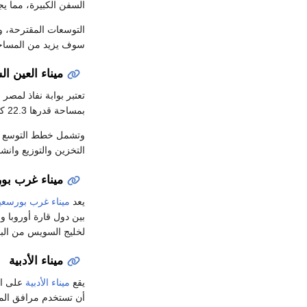
السفن الكبيرة، مما يجعله من بين أكثر 40 مينا
سوف يزيد من المساحة الكلي
ميناء العين ا
بمساحة قدرها 22.3 كم مربع، وبغاطس 18 متر. ونظراً لاتساع المساحات المحيطة، فإن الميناء سرعان ما أصبح مركزاً صناعياً رئيسياً يخدم الأسواق المحلية والدولية.
وتشمل خطط التوسع عم
التخزين والتوزيع وانش
ميناء غرب بو
يعد
ميناء غرب بورسعي
بين دول قارة أوروبا و
لخليج السويس من الب
ميناء الأدبية
يقع
ميناء الأدبية
أن تستخدم مرافق المين