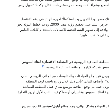
ء المصنع وشراء آلات ومعدات ومستلزمات الإنتاج وكذلك تمويل رأس
صر بهذا التمويل يعد استكمالًا لدوره الرائد فى دعم الاقتصاد
المصرى، ويأتى تمويلنا لإحدى المشروعات الخاصة بقطاع الاتصالات و تكنولوجيا المعلومات انطلاقا من حرص البنك على تحقيق رؤية مصر 2030، ودعم خطط الدولة نحو
إلى تطوير البنية التحتية للاتصالات باستخدام كابلات الفايبر
على كابلات الفايبر".
لمنطقة الصناعية الروسية في
المنطقة الاقتصادية لقناة السويس
[5]
سيس شركة لإدارة المنطقة الصناعية الروسية.
لسويس عن نجاح المباحثات والمفاوضات مع الجانب الروسي بشأن
. وأضاف البيان: "يأتي ذلك خلال زيارة ناجحة لوفد المنطقة
م، حيث تم توقيع اتفاقية بتوسيع نطاق عمل المنطقة الصناعية
ية لقناة السويس وفاسيلي أوسماكوف، النائب الأول لوزير التجارة
د المواقع بشكل نهائي، ومع مطلع أيلول/سبتمبر القادم، سيزور