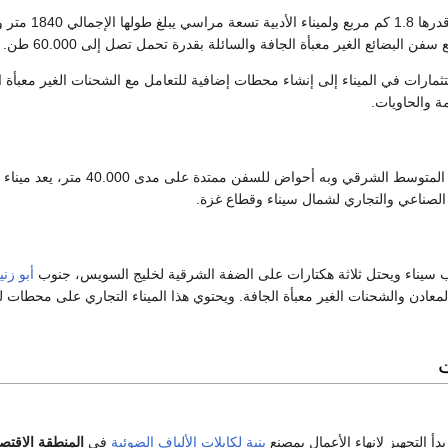
يغطي الميناء مساحة قدرها 1.8 كم مربع ولميناء الأدبية تسعة مراس
فن البضائع الغير معبأة الجافة والسائلة بقدرة تحمل تصل إلى 60.000 طن.
ثمارات في الميناء إلى إنشاء محطات إضافية للتعامل مع الشحنات الغير معبأة ا
مة والحاويات.
يقع على شاطئ البحر المتوسط ال
اء الصناعي والتجاري لشمال سيناء وقطاع غزة.
 سيناء ويحتل ثلاثة هكتارات على الضفة الشرقية لخليج السويس، جنوب
أبو زني
عادن والشحنات الغير معبأة الجافة. ويحتوي هذا الميناء التجاري على محطات للب
ت
بدأ التجهيز لإنهاء الأعمال بمصنع
بنية لكابلات الألياف الضوئية
في
المنطقة الاقتصا