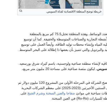
خريطة توضح المنطقة الاقتصادية لقناة السويس.
منطقة شرق بورسعيد يجرى تطويرها لتصبح مركز إعادة شحن رئيسي بالإضافة إلى مركز لوجستي متعدد الوسائط، وهذه المنطقة تحتل75.5 كم مربع بالمنطقة
خصيص 40 كم مربع من المنطقة للأنشطة التجارية والصناعات المتوسطة والخفيفة. كما أن توسيع
 المياه وإنشاء محطات توليد الطاقة، وأيضاً العمل على توسيع
لبردويل والتي تتميز بأن بعضها ذا إطلالة على البحر المتوسط.
قية لإنشاء منطقة صناعية ولوجستية، باسم كيزاد شرق بورسعيد.
السويس
، ليكون منصة صناعية على مساحة 20 مليون متر مربع،
ستسدد موانئ أبو ظبي 15% سنوياً من الإيراد للحكومة المصرية مقابل حق الانتفاع لمدة 50 عاماً. ستضخ الشركة في المرحلة الأولى من المشروع 120 مليون دولار ثم
تفتح باب بيع حق الانتفاع لقطع الأراضي الصناعية للمستثمرين. يُذكر أن موانئ أبو ظبي استحوذت خلال السنتين الأخيرتين (2023-2025) على معظم الشركات البحرية
حطات سياحية في موانئ
سفاجا
والعين السخنة
وشرم الشيخ
على
في العين السخنة.