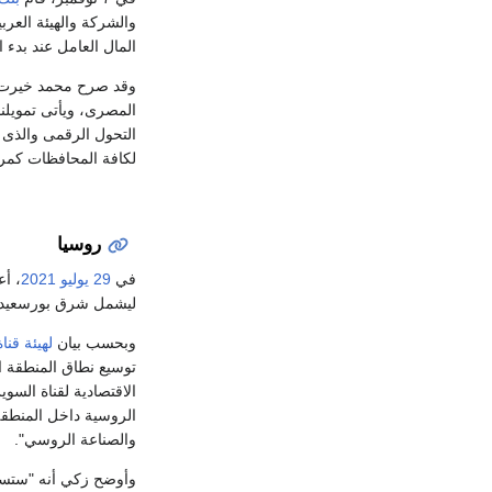
والشركة والهيئة العر
المال العامل عند بدء ال
وقد صرح محمد خيرت – ر
التحول الرقمى والذى 
لكافة المحافظات كمرحل
روسيا
في
29 يوليو
2021
، أ
ليشمل شرق بورسعيد وا
وبحسب بيان
لهيئة قن
توسيع نطاق المنطقة ا
الاقتصادية لقناة الس
الروسية داخل المنطقة
والصناعة الروسي".
وأوضح زكي أنه "ستستق