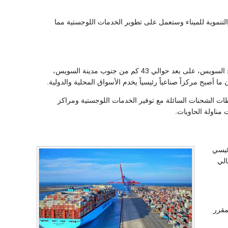
الاستثمارية والتنموية للميناء وستعمل على تطوير الخدمات اللوجستية مما
تعتبر بوابة نفاذ لمصر ولدول الخليج العربي وىسيا، ويقع ميناء العين السخنة على الساحل الغربي لخليج السويس، على بعد حوالي 43 كم من جنوب مدينة السويس،
 الشحنات السائلة مع توفير الخدمات اللوجستية ومراكز
 مناولة الحاويات.
رئيسي
مالي
 ومن المقرر