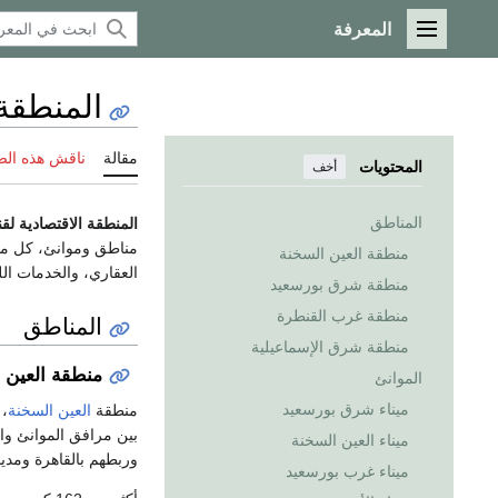
المعرفة
القائمة الرئيسية
المنطقة 
مقالة
ناقش هذه ال
المحتويات
أخف
المناطق
المنطقة الاقتصادية لق
مناطق وموانئ، كل منط
منطقة العين السخنة
العقاري، والخدمات الل
منطقة شرق بورسعيد
منطقة غرب القنطرة
المناطق
منطقة شرق الإسماعيلية
منطقة العين 
الموانئ
ميناء شرق بورسعيد
منطقة
العين السخنة
، 
بين مرافق الموانئ وا
ميناء العين السخنة
وربطهم بالقاهرة ومدي
ميناء غرب بورسعيد