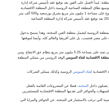
نطقة، ليبدأ العمل على الفور بعد توقيع عقد تأسيس شركة إدارة
 توسيع نطاق المنطقة الصناعية الروسية داخل المنطقة الاقتصادية
، لتبدأ المرحلة الأولى في المشروع على مساحة 1 مليون متر مربع بشرق بورسعيد و500 ألف متر
مع نهاية عام 2021 بعد توقيع عقد تأسيس شركة إدارة المنطقة الصناعية
يع المنطقة الروسية لتشمل منطقة العين السخنة، وهذا يسمح بدخول
على مصر فحسب، بل على أفريقيا والعالم كله، وأيضا لموقعها
وكانت موسكو والقاهرة قد وقعتا في 2018 اتفاقًا لإنشاء منطقة صناعية روسية في مصر، والمخطط أن تمتد على مساحة 5.25 مليون متر مربع بنظام حق الانتفاع، ومن
منطقة الاقتصادية لقناة السويس
الوفد الروسي من ممثلي المنطقة
الاقتصادية
لقناة السويس
الروسية وكذلك ممثلي الشركات
 يعملون داخل
السخنة
، فضلا عن المشروعات القائمة بالفعل
سهيلات والحوافز التي تقدمها المنطقة الاقتصادية للمستثمرين.
ة التي ترغب بالاستثمار في السخنة، عن الحوافز والمزايا التي