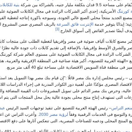
حة 9.5 فدان بتكلفة مليار جنيه، بالشراكة بين شركة
بنية للكابلات
كورننگ
الأمريكية، إحدى أكبر الشركات الرائدة في مجال الكابلات الضوئية عل
مصنع الجديد منتجاً محلي الصنع عالي الجودة، وسيوجه باكورة إنتاجه لتغطية الق
ية؛ إيذانًا بتوفير خدمة
الإنترنت فائق السرعة
بالريف المصري ضمن المشروع ا
[3]
دف أيضًا تصدير الفائض إلى أسواق الخارج.
كبر مصنع كابلات ألياف ضوئية فى مصر وإفريقيا لتغطية الطلب على منتجات كاب
ر والشرق الأوسط وإفريقيا، بالإضافة إلى تقديم كابلات ذات جودة عالية نظرًا لإ
ر الشركات الرائدة فى مجال الكابلات الضوئية على مستوى العالم شركة كورننگ
 «الهيئة العربية للتصنيع»، أكبر هيئة صناعية فى المنطقة الإفريقية والعربية، هذا
 منطقة قناة السويس الاقتصادية على مساحة تبلغ 40 ألف متر مربع.
– رئيس مجلس إدارة بنك مصر قائلًا :"إن قيام بنك مصر بهذا التمويل يعد استكم
لاقتصاد المصرى مؤكدًا على أهمية دور الكوادر المدربة فى إجراء الدراسات اللا
 عالية، وحرص بنك مصر الدائم على تمويل المشروعات ذات القيمة المضافة والتى 
عات التى تستهدف إنتاج منتج محلى بجودة عالية يحل محل المنتجات التى يتم اس
منعم التراس
– رئيس الهيئة العربية للتصنيع على تنفيذ توجيهات السيد الرئيس
عبد
رة والتوسع فى الخدمات الرقمية وفقاً
لرؤية مصر 2030
. وأعرب التراس عن اعتزا
يع المنتج المحلى ودعمه للصناعات المصرية، التى تنعكس آثارها على دفع الا
 مصر
بتوقيع