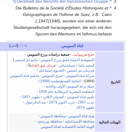
Deckblatt des Berichts der französischen Gruppe
^
Die
Bulletins de la Société d'Études Historiques et
^
Géographiques de l'Isthme de Suez, z.B.: Cairo
1,1947(1948),
wurden von einer anderen
Studiengesellschaft herausgegeben, die sich mit den
Spuren des Altertums im Isthmus befasst.
قناة السويس
e
t
v
أخف
خليج هروپوليت
جمعية دراسات برزخ السويس
المفوضية الدولية لشق برزخ السويس
ماتيو دى لسپس
سعيد باشا
سيباستياني
فرمان شق القناة
فردينان دى لسپس
الخديوي إسماعيل
شركة قناة السويس
شرق السويس
تحكيم قناة السويس
(1864)
اتفاقية القسطنطينية (1888)
التاريخ
حملة ترعة السويس الأولى
والثانية
المعاهدة المصرية البريطانية عام 1936
تأميم قناة السويس
العدوان الثلاثي
تطهير 1957
حرب 1967
حرب أكتوبر 1973
سد الدفرسوار
تطهير 1974
هيئة قناة السويس
محافظة السويس
محافظة الإسماعيلية
محافظة بورسعيد
الهيئات الحالية
الهيئة العامة الاقتصادية لقناة السويس