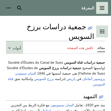
المعرفة
القائمة الرئيسية
بحث
أدوات شخ
جمعية دراسات برزخ
تبديل عرض جدول المحتويات
السويس
قالة
ناقش هذه الصفحة
أدوات
معية دراسات قناة السويس
Société d'Études du Canal de Suez
واسمها الصحيح
جمعية دراسات برزخ السويس
Société d'Études de
l'Isthme de Sue) هي جمعية أسسها في 1846
السان سيموني
روسپير أنفانتان
في
پاريس
لدراسة
برزخ السويس
وامكانية شق
قناة
لسويس
.
التمهيد
نذ نحو 1820، تعامل
السان سيمونيون
مع فكرة الربط بين البحرين
لمتوسط والأحمر. وقد سافر
پروسپير إنفانتان
إلى مصر لهذا الغرض