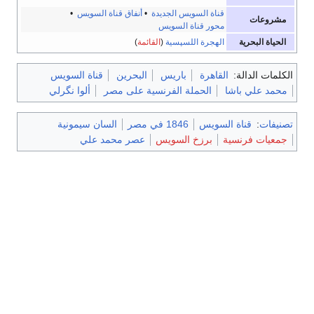
قناة السويس الجديدة
•
أنفاق قناة السويس
•
مشروعات
محور قناة السويس
الحياة البحرية
الهجرة اللسپسية
(
القائمة
)
الكلمات الدالة:
القاهرة
باريس
البحرين
قناة السويس
محمد علي باشا
الحملة الفرنسية على مصر
ألوا نگرلي
تصنيفات
:
قناة السويس
1846 في مصر
السان سيمونية
جمعيات فرنسية
برزخ السويس
عصر محمد علي