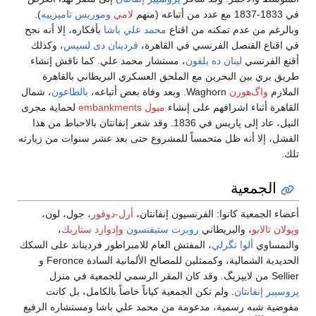
183-1837 مع عدد من أتباعه (منهم
لامي
وموريس تاميزييه
).
بالرغم من عدم تمكنه من اقناع
محمد علي باشا
بأفكاره، إلا أنه نجح
ي اقناع القنصل الفرنسي في القاهرة،
فردينان دى لسپس
، وكذلك
قنع الفرنسي
لينان ده بلفون
، مستشار محمد علي. كما ناقش إنشاء
ريق بري بين البحرين مع الملحق العسكري البريطاني بالقاهرة
لملازم
واگ‌هورن
Waghorn. وبعد وفاة بعض أتباعه،
بالطاعون
، شمال
لقاهرة أثناء اشرافهم على إنشاء
ميول embankments
لحماية مجرى
النيل، عاد إلى پاريس في 1836. وقد شعر إنفانتان بالاحباط من هذا
لفشل، إلا أنه ظل متحمساً للمشروع حتى بعد عشر سنوات من زيارته
لك.
الجمعية
عضاء الجمعية كانوا: الفرنسيون إنفانتان،
أرل-دوفور
، جول، لون،
پولان تالابو
، والبريطاني
روبرت ستيفنسون
وإدوارد ستاربك
،
النمساوي
ألوا نگرلي
، المفتش العام للامبراطور فرديناند على السكك
الحديدية الشمالية، وكممثلين للمصالح الألمانية السادة Feronce و
Sell من لايپزيگ. وقد كان المقر الرسمي للجمعية في منزل
روسپير إنفانتان
. ولم تكن الجمعية كياناً خاصاً بالكامل، بل كانت
فوضية شبه رسمية، مدعومة من محمد علي باشا ومستشاره الرفيع