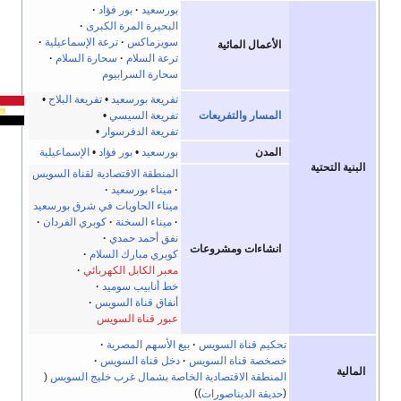
بورسعيد
بور فؤاد
البحيرة المرة الكبرى
سويزماكس
ترعة الإسماعيلية
الأعمال المائية
ترعة السلام
سحارة السلام
سحارة السرابيوم
تفريعة بورسعيد
•
تفريعة البلاح
•
المسار
والتفريعات
تفريعة السيسي
•
تفريعة الدفرسوار
•
المدن
بورسعيد
•
بور فؤاد
•
الإسماعيلية
البنية التحتية
المنطقة الاقتصادية لقناة السويس
ميناء بورسعيد
ميناء الحاويات في شرق بورسعيد
ميناء السخنة
كوبري الفردان
نفق أحمد حمدي
انشاءات ومشروعات
كوبري مبارك السلام
معبر الكابل الكهربائي
خط أنابيب سوميد
أنفاق قناة السويس
عبور قناة السويس
تحكيم قناة السويس
بيع الأسهم المصرية
خصخصة قناة السويس
دخل قناة السويس
المالية
المنطقة الاقتصادية الخاصة بشمال غرب خليج السويس
حديقة الديناصورات