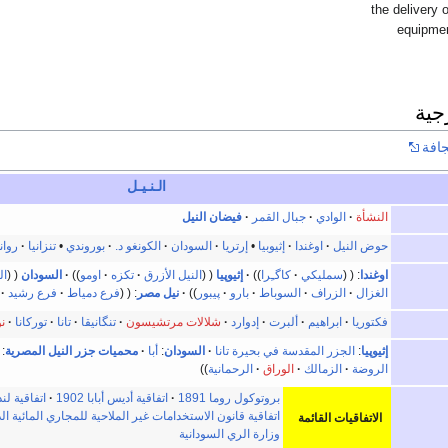
the delivery 
equipme
جية
جافة
الـنـيـل
النشأة
الوادي
جبال القمر
فيضان النيل
حوض النيل
اوغندا
إثيوبيا
•
إرتريا
السودان
الكونغو د.
بوروندي
•
تنزانيا
روان
اوغندا
:
سمليكي
كاگـِرا
إثيوپيا
النيل الأزرق
تكزه
اومو
السودان
ال
الغزال
الزراف
السوباط
بارو
پيبور
نيل مصر
:
فرع دمياط
فرع رشيد
فكتوريا
ابراهيم
ألبرت
إدوارد
شلالات مرتشيسون
تنگانيقا
تانا
توركانا
نو
إثيوپيا
:
الجزر المقدسة في بحيرة تانا
السودان
:
أبا
محميات جزر النيل المصرية
:
الروضة
الزمالك
الوراق
الرحمانية
بروتوكول روما 1891
اتفاقية أديس أبابا 1902
اتفاقية لندن 
اتفاقية قانون الاستخدامات غير الملاحية للمجاري المائية الد
الاتفاقيات القائمة
وزارة الري السودانية