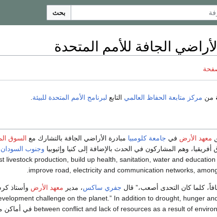
بحث
لأراضي الجافة للأمم المتحدة
صفحة
من
مركز متابعة الحفاظ العالمي
التابع
لبرنامج الأمم المتحدة للبيئة
.
معهد الأرض
في
جامعة كلومبيا
مبادرة الأراضي الجافة بالتشارك مع
السوق الم
فريقيا، وهم المشاركون في الحدث بالإضافة إلى كنيا وإثيوبيا
وجنوب السودان
st livestock production, build up health, sanitation, water and education
improve road, electricity and communication networks, among o
فافاً، كلما كان التحدى أصعب،” قال
جفري ساكس
، مدير
معهد الأرض
وأستاذ كرس
velopment challenge on the planet.” In addition to drought, hunger and
between conflict and lack of resources as a في أماكن مثل الصومال والسودام وإرتريا is “unmistakable,” he said.