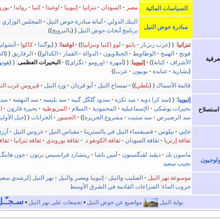
مصر
السودان
تنزانيا
إثيوپيا
اوغندا
كنيا
رواندا
بورو
السياسات المائية
البنك الدولي
أمانة مبادرة حوض النيل
المجلس الوزاري 
مبادرة حوض النيل
برنامج أبحاث حوض النيل
بالنرويج
تنزانيا
:
عرب زنزبار
بانتو
لوو (كنيا وتنزانيا
اوغندا
:
بوگندا
كاكوا
أتشولي
فونج
الهمج
الوطاويط
الجبلاويون
الدوالة
القماز
الكدالو
الرقاريق
ال
عرقية
الأشراف
كنانة
إثيوپيا
:
أمهرة
اورومو
تگراي
البحيرات العظمى
:
هوتو
بشارية
عبابدة
نوبيون
عرب
قائمة الأسماك
بلطي
تمساح النيل
أبو قردان
ورد النيل
ڤيروس غرب الني
إثيوپيا
:
سد كرا دوبه
سد تكزه
سدود گلگل گيبه
سد بليسه
سد النهضة
سد 
بحيرات توشكى
الإسماعيلية
المحمودية
السلام
المريوطية
بحيرة قارون
ا
استصلاح
سد الرصيرص
سد ستيت
مشروع الجزيرة
الجسور
الخزانات
جبل الأوليا
حاپي
نيلوس
فسيفساء النيل في پالسترينا
مقياس النيل
عروس النيل
أزرق
ثقافة إرتريا
ثقافة السودان
ثقافة الكونغو د.
ثقافة بوروندي
ثقافة تنزانيا
ثقاف
ماسون بك
ديڤيد لڤنگستون
أمين باشا
ريتشارد فرانسيس برتون
جون هاننگ
ولوجيون
نجيب سعيد
موسوعة نهر النيل
الصليب والنيل - إثيوبيا ومصر والنيل
نهر النيل (لرشدي سعيد
حروب الماء: الصراعات القادمة في الشرق الأوسط
سـجـّـل
بوابة النيل
مواضيع عن حوض النيل
•
تجمعات على نهر النيل
•