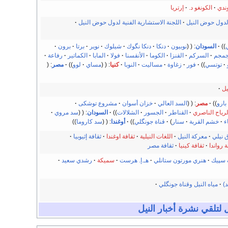
ندي
الكونغو د.
إرتريا
لدول حوض النيل
اللجنة الاستشارية الفنية لدول حوض النيل
السودان
:
نوبيون
دنكا
دنكا نگوك
شيلوك
نوير
برتا
برون
جمجم
السركم
القنزا
الكوما
الأنقسنا
فولا
المابا
الكماتير
رفاعة
توتسي
فور
زغاوة
مساليت
النوبا
كنيا
:
مساي
لوو
مصر
:
ل
بارو
مصر
:
السد العالي
خزان أسوان
مشروع توشكى
لرياح الناصري
القناطر
الجسور
الشلالات
السودان
:
سد مروي
ء
خشم القربة
سنار
)
قناة جونگلي
أوغندا
:
سد كاروما
 نيلي
معركة النيل
اللغات النيلية
ثقافة اوغندا
ثقافة إثيوبيا
ة رواندا
ثقافة كينيا
ثقافة مصر
 سپيك
هنري مورتون ستانلي
هـ.إ. هرست
سميكة
رشدي سعيد
)
مياه النيل وقناة جونگلي
 لتلقي نشرة أخبار النيل