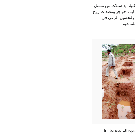
كنيا، مع شتلات من مشتل
لبناء حواجز ومصدات رياح
ة ولتحسين الرعي في
لماشية
In Koraro, Ethiop