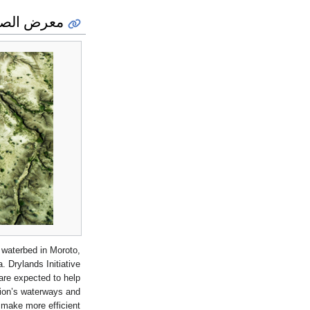
معرض الصو
 waterbed in Moroto,
. Drylands Initiative
 are expected to help
ion’s waterways and
make more efficient