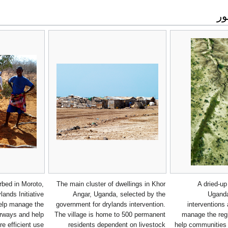
ر
rbed in Moroto,
The main cluster of dwellings in Khor
A dried-up
ands Initiative
Angar, Uganda, selected by the
Uganda
help manage the
government for drylands intervention.
interventions
erways and help
The village is home to 500 permanent
manage the reg
 efficient use
residents dependent on livestock
help communities 