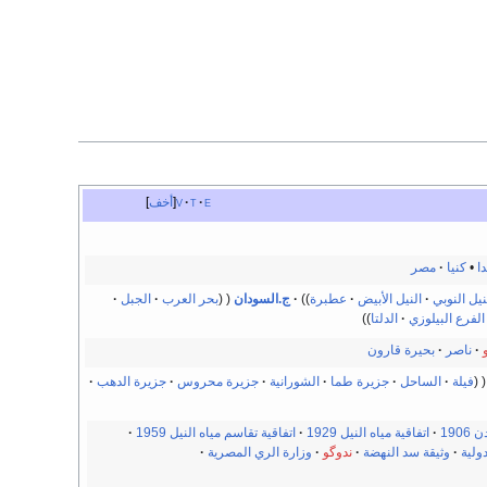
e
t
v
أخف
دا
•
كنيا
مصر
نيل النوبي
النيل الأبيض
عطبرة
ج.السودان
بحر العرب
الجبل
الفرع البيلوزي
الدلتا
ناصر
بحيرة قارون
فيلة
الساحل
جزيرة طما
الشورانية
جزيرة محروس
جزيرة الدهب
1906
اتفاقية مياه النيل 1929
اتفاقية تقاسم مياه النيل 1959
ولية
وثيقة سد النهضة
ندوگو
وزارة الري المصرية