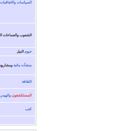
السياسات والاتفاقيات
الشعوب و
الجماعات ال
حيوم
النيل
منشآت مائية
ومشاريع 
الثقافة
المستكشفون
والهيدر
كتب