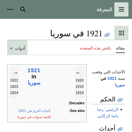
المعرفة
القائمة الرئيسية
بحث
أدوات
1921 في سوريا
تبديل عرض جدول المحتويات
مقالة
ناقش هذه الصفحة
أدوات
1921
→
←
الأحداث التي وقعت
in
سنة
1921
في
1922
1920
سوريا
سوريا
1923
1919
1924
1918
الحكم
Decades:
الرئيس
:
رضا
See also:
أحداث أخرى في 1921
باشا الركابي
قائمة سنوات في سوريا
أحداث