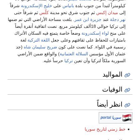
كيلومتراً لتبدأ من جنوب بلدة
بانياس
على
خليج الإسكندرونة
شرقاً
إلى
ميدان إكبس
ثم جنوب شرق تحو مدينة
كلّس
ثم شرقاً حتى
نهر دجلة
عند
جزيرة ابن عمر
. بلغت مساحة الأراضي التي تم ضمها
إلى تركيا حوالي 18ألف كيلومتر مربع. نصت اتفاقية أنقرة أيضاً
على منح
لواء إسكندرونة
وضعاً خاصة يتمتع فيه السكان الأتراك
بامتيازات للحفاظ على ثقافتهم وعلى جعل
اللغة التركية
لغة
رسمية في اللواء. كما نصت على كون
ضريح سليمان شاه
(جد
عثمان الأول مؤسس
السلالة العثمانية
) والواقع ضمن الأراضي
السورية ملكاً لتركيا وأن تعين
تركيا
حرساً عليه.
المواليد
الوفيات
انظر أيضاً
سوريا portal
خط زمني لتاريخ سوريا