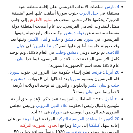
4 مارس
: سلطات الانتداب الفرنسي تعلن إقامة منطقة شبه
مستقلة في
جبل العرب
جنوب سوريا أطلقت عليها اسم "منطقة
الدروز"، يحكمها حاكم محلي منتخب هو
سليم الأطرش
إلى جانب
ممثل للمندوب السامي الفرنسي. بعد عام أصبحت المنطقة دولة
مستقلة منفصلة عن
دولة دمشق
. وكانت تلك رابع دويلة يقيمها
الفرنسيون في
سوريا
بعد
دمشق
و
حلب
و
لبنان الكبير
، وتلتها بعد
وقت دويلة خامسة أطلق عليها اسم "
دولة العلويين
" في
جبال
اللاذقية
. تم توحيد دولتي
دمشق
وحلب
في العام 1925، وتم توحيد
كامل الأراضي الواقعة تحت الانتداب الفرنسي، فيما عدا
لبنان
،
عام 1936 تحت اسم "الجمهورية السورية".
20 أبريل
:
فرنسا
تعلن إنشاء حكومة جبل الدروز في جنوب
سوريا
.
قام الفرنسيون بتقسيم
سوريا
بعد احتلالها إلى 5 دويلات:
دمشق
و
حلب
و
لبنان الكبير
والعلويون والدروز. تم توحيد الدويلات الأربعة
لاحقاً بينما بقي
لبنان
مستقلاً.
٢٠ أيلول
١٩٢١: السلطات الفرنسية تنفذ حكم الإعدام بحق أربعة
متّهمين باغتيال رئيس الحكومة
علاء الدين الدروبي
ورئيس مجلس
الشورى عبد الرحمن اليوسف في
حوران
في ٢١ آب.
20 أكتوبر
:
المعاهدة الفرنسية التركية
الموقعة في
أنقرة
تنص على
إعادة سهل
كيليكيا
إلى
تركيا
وتراجع
الحدود السورية-التركية
المرسومة بموجب
معاهدة سيفر
1920 جنوباً بمسافة حوالي 50