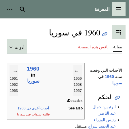
المعرفة
القائمة الرئيسية
بحث
أدوات
1960 في سوريا
تبديل عرض جدول المحتويات
مقالة
ناقش هذه الصفحة
أدوات
1960
→
←
الأحداث التي وقعت
in
سنة
1960
في
1961
1959
سوريا
سوريا
1962
1958
1963
1957
الحكم
Decades:
الرئيس
:
جمال
See also:
أحداث أخرى في 1960
عبد الناصر
قائمة سنوات في سوريا
رئيس الوزراء
:
عبد الحميد سراج
مستقل