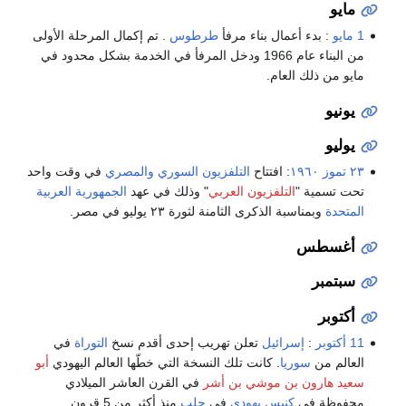
مايو
1 مايو
: بدء أعمال بناء مرفأ
طرطوس
. تم إكمال المرحلة الأولى
من البناء عام 1966 ودخل المرفأ في الخدمة بشكل محدود في
مايو من ذلك العام.
يونيو
يوليو
٢٣ تموز
١٩٦٠
: افتتاح
التلفزيون السوري
والمصري
في وقت واحد
تحت تسمية "
التلفزيون العربي
" وذلك في عهد
الجمهورية العربية
المتحدة
وبمناسبة الذكرى الثامنة لثورة ٢٣ يوليو في مصر.
أغسطس
سبتمبر
أكتوبر
11 أكتوبر
:
إسرائيل
تعلن تهريب إحدى أقدم نسخ
التوراة
في
العالم من
سوريا
. كانت تلك النسخة التي خطّها العالم اليهودي
أبو
سعيد هارون بن موشي بن أشر
في القرن العاشر الميلادي
محفوظة في
كنيس يهودي
في
حلب
منذ أكثر من 5 قرون.