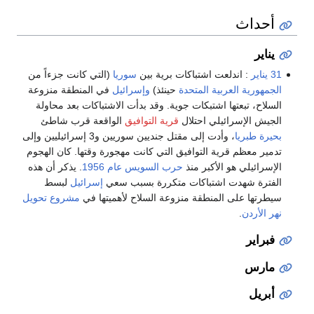
أحداث
يناير
31 يناير
: اندلعت اشتباكات برية بين
سوريا
(التي كانت جزءاً من
الجمهورية العربية المتحدة
حينئذ)
وإسرائيل
في المنطقة منزوعة
السلاح، تبعتها اشتبكات جوية. وقد بدأت الاشتباكات بعد محاولة
الجيش الإسرائيلي احتلال
قرية التوافيق
الواقعة قرب شاطئ
بحيرة طبريا
، وأدت إلى مقتل جنديين سوريين و3 إسرائيليين وإلى
تدمير معظم قرية التوافيق التي كانت مهجورة وقتها. كان الهجوم
الإسرائيلي هو الأكبر منذ
حرب السويس عام 1956
. يذكر أن هذه
الفترة شهدت اشتباكات متكررة بسبب سعي
إسرائيل
لبسط
سيطرتها على المنطقة منزوعة السلاح لأهميتها في
مشروع تحويل
نهر الأردن
.
فبراير
مارس
أبريل