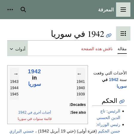
المعرفة
القائمة الرئيسية
بحث
أدوات
1942 في سوريا
تبديل عرض جدول المحتويات
مقالة
ناقش هذه الصفحة
أدوات
1942
→
←
الأحداث التي وقعت
in
سنة
1942
في
1943
1941
سوريا
سوريا
1944
1940
1945
1939
الحكم
Decades:
الرئيس
:
تاج
See also:
أحداث أخرى في 1942
الدين الحسني
قائمة سنوات في سوريا
رئيس الوزراء
:
حسن الحكيم
(فترة أولى) (حتي 19 أبريل 1942) ،
حسني البرازي