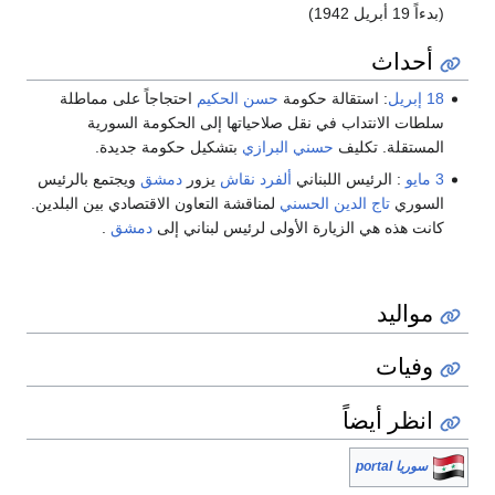
(بدءاً 19 أبريل 1942)
أحداث
18 إبريل
: استقالة حكومة
حسن الحكيم
احتجاجاً على مماطلة
سلطات الانتداب في نقل صلاحياتها إلى الحكومة السورية
المستقلة. تكليف
حسني البرازي
بتشكيل حكومة جديدة.
3 مايو
: الرئيس اللبناني
ألفرد نقاش
يزور
دمشق
ويجتمع بالرئيس
السوري
تاج الدين الحسني
لمناقشة التعاون الاقتصادي بين البلدين.
كانت هذه هي الزيارة الأولى لرئيس لبناني إلى
دمشق
.
مواليد
وفيات
انظر أيضاً
سوريا portal