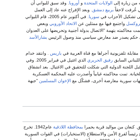
من زيارة إلى
الولايات المتحدة
و
أوروبا
. وقد سبق للبواني أن
بربيع دمشق
. وبعد الإفراج عنه عاد إلى العمل
سوريا
. في أكتوبر عام 2005، قام اللبواني
روكسل
واجتمع فيها مع ممثلين عن
الاتحاد الأوروبي
وبعض
ت محاكمته بتهمة "الاتصال بدولة أجنبية وتحريضها على العدوان
بشارالأسد
ابلة تلفزيونية أجراها مع قناة العربية في
باريس
. وانتقد خدام
للبناني السابق
رفيق الحريري
الذي اغتيل في فبراير 2005. وفي
ل اللجنة الدولية التي شكلت للتحقيق في الاغتيال. بعد انشقاق
خيانة. تمت محاكمته غيابياً وأصدرت عليه المحكمة العسكرية
الإخوان المسلمين
"جبهة
 كنعان من مواليد قرية بحمرا
بمحافظة اللاذقية
عام1942. تخرج
سكرية عام 1965. عين رئيساً لفرع المخابرات العسكرية في حمص عام 1982. أصبح رئيساً لفرع الأمن والاستطلاع (الاستخبارات) في القوات السورية