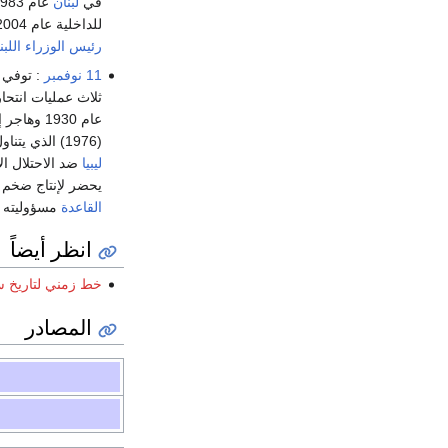
في
لبنان
عام 1983. تزايد نفوذه في
للداخلية عام 2004. اتهمته
رئيس الوزراء اللبن
11 نوفمبر
: توفي 
ثلاث عمليات انتح
عام 1930 وهاجر إلى
(1976) الذي يتناول حياة
ليبيا
ضد الاحتلال ال
يحضر لإنتاج ضخم ع
القاعدة
مسؤوليته 
انظر أيضاً
خط زمني لتاريخ س
المصادر