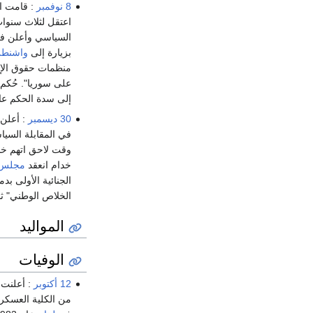
8 نوفمبر
: قامت ا
اعتقل لثلاث سنوات بين عامي 2000 و2003 عقب مشاركته في منت
السياسي وأعلن في 2004 عن تشكيل "التجمع الليبرالي الديمقراطي" متحدياً الحظر المفروض على تش
بزيارة إلى
واشنط
منظمات حقوق الإنس
على سوريا". حُكم عليه في مايو 2007 بالسجن لمدة 12عاماً مع الأشغال الشا
إلى سدة الحكم عام 2000. أفرج عن اللبواني بموجب عفو عا
30 ديسمبر
: أعلن
في المقابلة السي
وقت لاحق اتهم خ
خدام انعقد
مجلس 
الجنائية الأولى بدمشق 13 حكماً بالسجن أشدها الأشغال الشاقة المؤبدة. حاول خدام التعاون مع جهات 
الخلاص الوطني" ثم انسحب منه
المواليد
الوفيات
12 أكتوبر
: أعلنت 