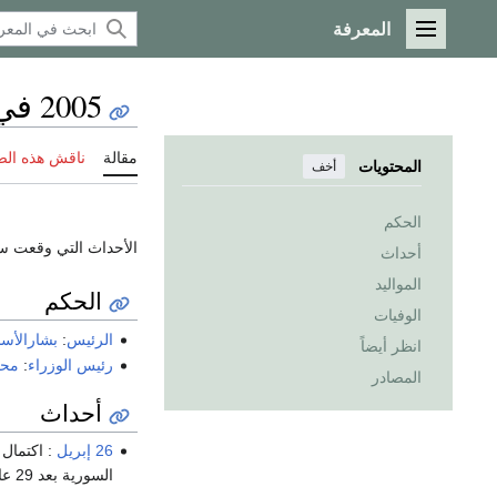
المعرفة
القائمة الرئيسية
2005 في سوريا
مقالة
ناقش هذه ال
المحتويات
أخف
الحكم
الأحداث التي وقعت س
أحداث
المواليد
الحكم
الوفيات
الرئيس
:
بشارالأسد
انظر أيضاً
رئيس الوزراء
:
محم
المصادر
أحداث
26 إبريل
: اكتما
السورية بعد 29 عاماً من تدخلها في