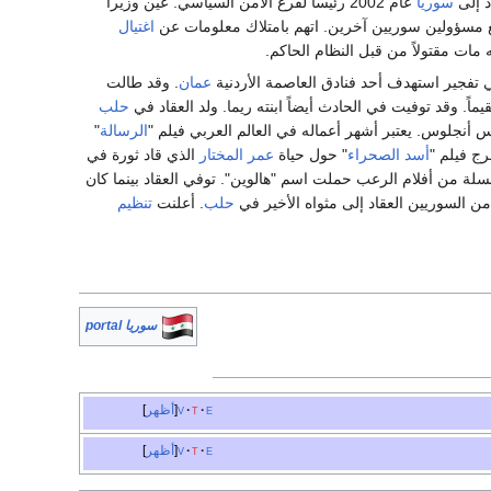
د إلى
سوريا
عام 2002 رئيساً لفرع الأمن السياسي. عيّن وزيراً
مسؤولين سوريين آخرين. اتهم بامتلاك معلومات عن
اغتيال
ي تفجير استهدف أحد فنادق العاصمة الأردنية
عمان
. وقد طالت
ماً. وقد توفيت في الحادث أيضاً ابنته ريما. ولد العقاد في
حلب
 أنجلوس. يعتبر أشهر أعماله في العالم العربي فيلم "
الرسالة
"
أسد الصحراء
" حول حياة
عمر المختار
الذي قاد ثورة في
لسلة من أفلام الرعب حملت اسم "هالوين". توفي العقاد بينما كان
ن السوريين العقاد إلى مثواه الأخير في
حلب
. أعلنت
تنظيم
سوريا portal
e
t
v
أظهر
e
t
v
أظهر