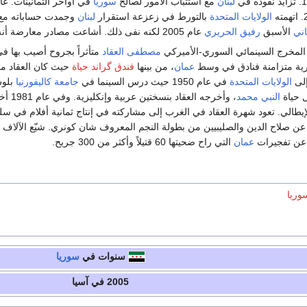
لبنان
مع استتباب الأمور لصالح
سوريا
في أواخر الثمانينات. عا
الولايات المتحدة
بالتورط في زعزعة استقرار
لبنان
وجمدت حساباته مع 
اني
الأسبق
رفيق الحريري
عام 2005 لكنه نفى ذلك. أشاعت مصادر معارضة أنه مات مقتولاً من قبل النظام الحاكم.
المخرج السينمائي السوري-الأميركي
مصطفى العقاد
متأثراً بجروح أصيب بها ف
ارية متزامنة فنادق في وسط
عمان
، من بينها
فندق گراند حياة
حيث كان العقاد مقي
الولايات المتحدة
في عام 1950 حيث درس السينما في
جامعة كاليفورنيا
بلوس
النبي محمد
، وأخرجه العقاد بنسختين عربية وإنكليزية. وفي عام 1981 أخرج فيلم "
إيطالي. تعود شهرة العقاد في الغرب إلى مشاركته في إنتاج ثمانية أفلام في س
ن صلاح الدين والصليبيين من بطولة النجم المعروف شان كونري. شيّع الآلاف م
عن تفجيرات
عمان
التي راح ضحيتها 60 قتيلاً وأكثر من 300 جريح.
وريا
سنوات في
سوريا
2005 في آسيا