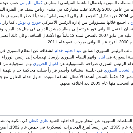
لسلطات السورية باعتقال الناشط السياسي المعارض
كمال اللبواني
عقب عودته 
دى رياض سيف في الفترة التي عُرفت لاحقاً
كيل الأحزاب في
ن
، اجتمع خلالها بمسؤولين من إدارة الرئيس الأميركي
جورج و. بوش
، كما زار
ب
ان. اعتقل اللبواني فور عودته إلى مطار دمشق الدولي في مثل هذا اليوم، وتم
قة، وكان ذلك أقصى حكم يصدر ضد معارض سياسي منذ وصول الرئيس
م 2011.
 نائب الرئيس السوري السابق
عبد الحليم خدام
انشقاقه عن النظام السوري في مق
اسة السورية في
لبنان
واتهم النظام السوري بإرسال تهديدات إلى رئيس الوزراء ا
دام الرئيس السوري صراحة بالمسؤولية عن
اغتيال الحريري
وتم استجوابه من قب
الشعب السوري
في جلسة استئنائية وأصدر قراراً يطلب محاكمة خدام بتهمة ال
سورية معارضة أخرى، فشكّل مع
ا عام 2009 بعد اختلافه معهم.
السلطات السورية عن انتحار وزير الداخلية العميد
غازي كنعان
في مكتبه بدمشق.
من الكلية الع