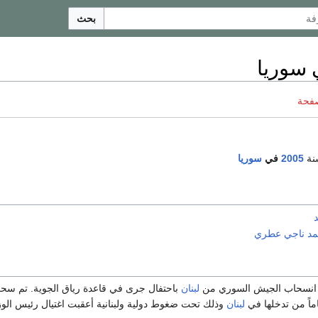
بحث
صفحة
نة
2005
في
سوريا
د ناجي عطري
ل انسحاب الجيش السوري من
لبنان
باحتفال جرى في قاعدة رياق الجوية. تم سح
لبنان
وذلك تحت ضغوط دولية ولبنانية أعقبت اغتيال رئيس الوزر