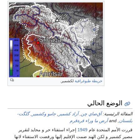
خريطة طبوغرافية
لكشمير.
الوضع الحالي
قالة الرئيسية:
آق‌صاي چن
,
آزاد كشمير
,
جامو وكشمير
,
گلگت-
ستان
, and
أرض ما وراء قرةقرم
رت الأمم المتحدة عام
1949
إجراء استفتاء حر و محايد لتقرير
ر كشمير و لكن الهند ضمت الإقليم إليها ورفضت الاستفتاء لانها