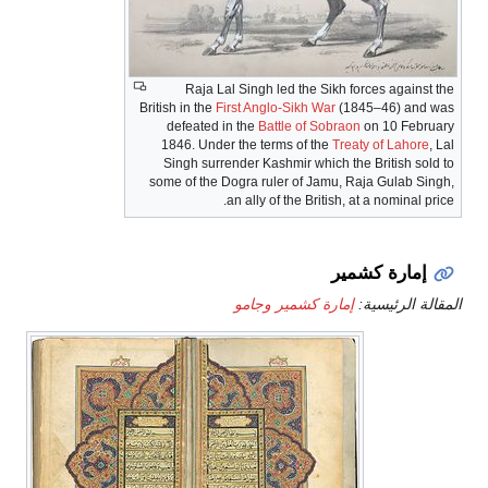
Raja Lal Singh led the Sikh forces against t
British in the
First Anglo-Sikh War
(1845–46) and wa
defeated in the
Battle of Sobraon
on 10 Februar
1846. Under the terms of the
Treaty of Lahore
, L
Singh surrender Kashmir which the British sold 
some of the Dogra ruler of Jamu, Raja Gulab Sing
an ally of the British, at a nominal pric
إمارة كشمير
قالة الرئيسية:
إمارة كشمير وجامو