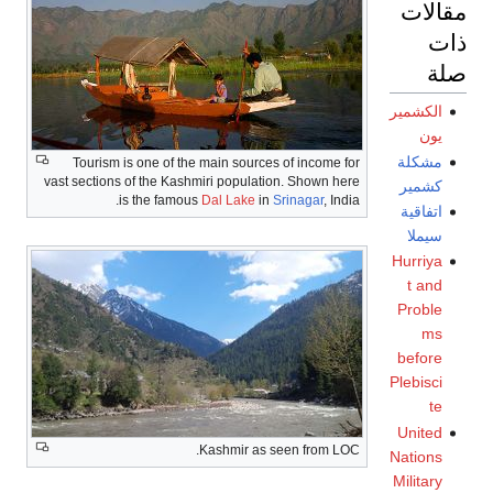
الات
ت
ة
الكشمير
يون
مشكلة
Tourism is one of the main sources of income for
vast sections of the Kashmiri population. Shown here
كشمير
is the famous
Dal Lake
in
Srinagar
, India.
اتفاقية
سيملا
Hurriya
t and
Proble
ms
before
Plebisci
te
United
Kashmir as seen from LOC.
Nations
Military