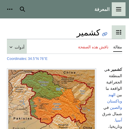
المعرفة
لقائمة الرئيسية
بحث
أدوات شخص
كشمير
بديل عرض جدول المحتويات
لة
ناقش هذه الصفحة
أدوات
Coordinates
:
34.5°N 76°E
مير
هي
منطقة
غرافية
اقعة ما
ن
الهند
اكستان
لصين
في
ال شرق
ا
.
ريخيا،