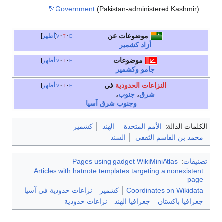
Government
(Pakistan-administered Kashmir)
موضوعات عن
e
t
v
أظهر
أزاد كشمير
موضوعات
e
t
v
أظهر
جامو وكشمير
النزاعات الحدودية
في
e
t
v
أظهر
شرق
،
جنوب
،
وجنوب شرق آسيا
كلمات الدالة:
الأمم المتحدة
الهند
كشمير
محمد بن القاسم الثقفي
السند
نيفات
:
Pages using gadget WikiMiniAtlas
Articles with hatnote templates targeting a nonexistent
page
Coordinates on Wikidata
كشمير
نزاعات حدودية في آسيا
جغرافيا باكستان
جغرافيا الهند
نزاعات حدودية