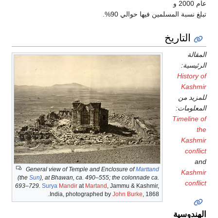
عام 2000 و
غ نسبة المسلمين فيها حوالي 90%.
التاريخ
قالة
ئيسية:
History
Kashm
زيد من
علومات:
Timeline
t
Kashm
confl
a
General view of Temple and Enclosure of
Marttand
Kashm
(the
Sun
), at Bhawan, ca. 490–555; the colonnade ca.
confl
693–729.
Surya
Mandir
at
Martand
, Jammu & Kashmir,
India, photographed by
John Burke
, 1868.
هندوسية