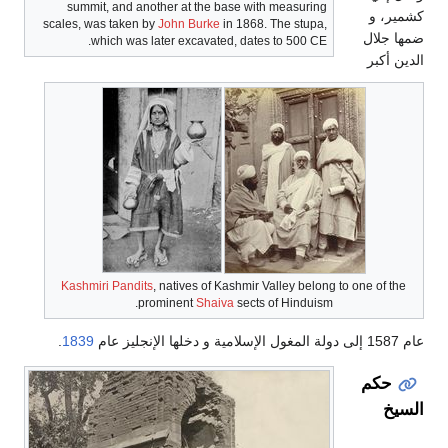
summit, and another at the base with measuring
مير، و
scales, was taken by
John Burke
in 1868. The stupa,
ها جلال
which was later excavated, dates to 500 CE.
ين أكبر
Kashmiri Pandits
, natives of Kashmir Valley belong to one of the
prominent
Shaiva
sects of Hinduism.
لامية و دخلها الإنجليز عام
1839
.
حكم
سيخ