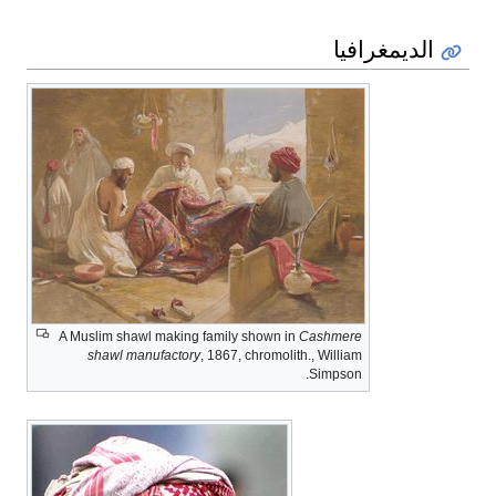
الديمغرافيا
A Muslim shawl making family shown in
Cashmere
shawl manufactory
, 1867, chromolith., William
Simpson.