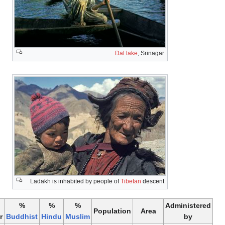
Dal lake
, Srinagar
Ladakh is inhabited by people of
Tibetan
descent
%
%
%
%
Administer
Population
Area
Other
Buddhist
Hindu
Muslim
by