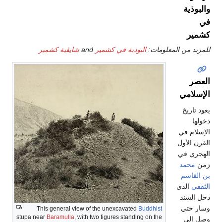
لبوذية
مير
زيد من المعلومات:
البوذية في كشمير
and
شايڤية كشمير
عصر
إسلامي
د تاريخ
لها
سلام في
رن الأول
هجري قي
ن
محمد
 القاسم
قفي
الذي
ل السند
ار حتي
This general view of the unexcavated
Buddhist
stupa near
Baramulla
, with two figures standing on the
ل إلي