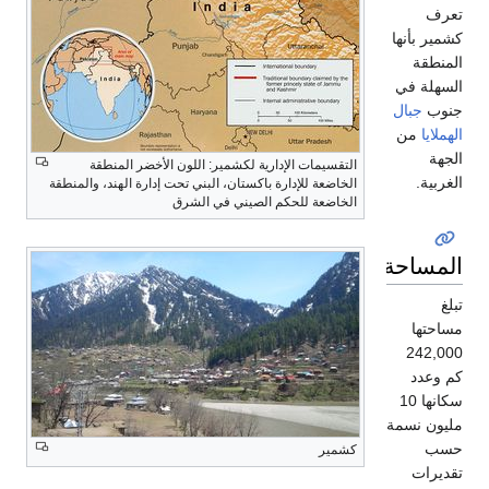
رف
ير بأنها
منطقة
سهلة في
وب
جبال
ملايا
من
هة
التقسيمات الإدارية لكشمير: اللون الأخضر المنطقة
ربية.
الخاضعة للإدارة باكستان، البني تحت إدارة الهند، والمنطقة
الخاضعة للحكم الصيني في الشرق
مساحة
غ
احتها
242,0
 وعدد
سكانها 10
يون نسمة
ب
كشمير
ديرات