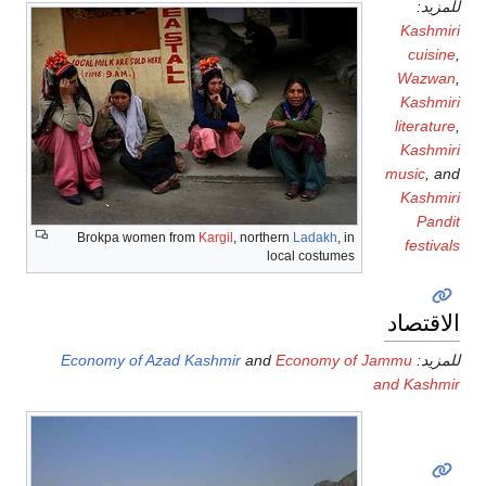
زيد:
Kashmi
cuisi
Wazwa
Kashmi
literatu
Kashmi
music
, 
Kashmi
Pand
Brokpa women from
Kargil
, northern
Ladakh
, in
festiv
local costumes
اقتصاد
زيد:
Economy of Jammu
and
Economy of Azad Kashmir
and Kashm