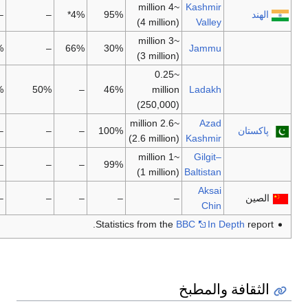
~4 million
Kashmir
الهند
95%
4%*
–
–
(4 million)
Valley
~3 million
4%
–
66%
30%
Jammu
(3 million)
~0.25
3%
50%
–
46%
million
Ladakh
(250,000)
~2.6 million
Azad
پاكستان
100%
–
–
–
(2.6 million)
Kashmir
~1 million
Gilgit–
–
–
–
99%
(1 million)
Baltistan
Aksai
الصين
–
–
–
–
–
Chin
Statistics from the
BBC
In Depth
report.
الثقافة والمطبخ