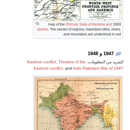
Princely State of Kashmir and
1909 map of
Jammu
. The names of regions, important cities, river
and mountains are underlined in re
1947 و 1948
زيد من المعلومات:
Timeline of the
,
Kashmir conflict
Kashmir conflict
, and
Indo-Pakistani War of 19