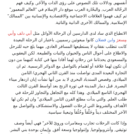
أنفسهم, ودلالات تلك النصوص على رؤى الذات والآخَر, وكيف فهم
الرحّالة العرب, والبحّارة العرب موقع دار الإسلام في "العالم المعمور"
ثم كيف فهموا العلاقات الاجتماعية والاقتصادية والإنسانية بين "الممالك"
الإسلامية, والممالك الأخرى الدانية والنائية.
الانطباع الذي ساد لدى الدارسين أن الرحالة الأوائل مثل
أبي دلف
وأبي
مِسعرَ
وابن فضلان
كانوا مبعوثين رسميين, باعتبار ان الرحلة البعيدة
كانت تتطلب نفقاتٍ لا يستطيعها المسافر العادي, مهما بلغ حبه للترحل
والاطلاع على أحوال الناس والحيوان والنبات والطبيعة. لكن اليعقوبي
والمسعودي يحدثاننا عن رحلاتٍ لهما أفادا منها في كتابة كتبهما من دون
أن تكون لهما علاقة أو اهتمام بالتواصل مع الدوائر الرسمية. ثم ان
التجارة البعيدة المدى تواصلت منذ القرن الثاني الهجري/ الثامن
الميلادي, وقصص السندباد البحري لا بد من أنها نشأت إبان ازدهار ميناء
البصرة, قبل دمار المدينة في ثورة الزنج بعد أواسط القرن الثالث
الهجري/ التاسع الميلادي. وهذا كله مع التجاهل والتجاوز للرحلة في
طلب العلم, والتي بدأت مطلع القرن الثامن الميلادي" وان لم تكن لها
الأهداف والشروط التي لرحلات الفضول والاستشكاف والتواصل مع
الآخر المختلف ديناً وخَلْقاً وخُلُقاً وتبعيةً سياسية.
وإذا كانت الرحلات تجارب ومغامرات وروىً للآخر" فهي أيضاً وصف
توثيقي, وأنثروبولوجيا, وإثنولوجيا وسعة أفق, وإيمان بوحدة بني البشر.