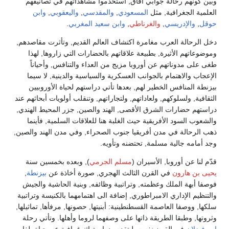
وبين كونهم رحالة جوابي آفاق, استخدموا مشاهداتهم في تصانيفهم
العلمية الجغرافية, مثل
المسعودي
,
والمقدسي
,
واليعقوبي
,
وابن
حوقل
,
والإدريسي
,
والغرناطي
,
وابن سعيد المغربي
.
دخل الرحالة العرب مغامرة اكتشاف العالم القديم, وتأثرت مقاصدهم,
وموضوعاتهم الأثيرة, بطبيعة علاقاتهم بالحضارات التي زاروها, لهذا
طغى على مدوناتهم عن أوروبا مزيج من العداء والتنافس, وأحياناً
الإعجاب والاهتمام بالجوانب العسكرية والسياسية والدينية, لا سيما
بيزنطة المنافس الخطير لهم, بعدها تأتي دراستهم لحياة الأوروبيين
الثقافية, ولسلوكهم, ولعاداتهم, ولتجاراتهم, وتنقلب أولويات أبحاثهم عند
دراستهم حضارات الشرق الأقصى, الهند والصين, جزر المحيط الهندي,
والشعوب السود الأفريقية حيث الغلبة هنا للعلاقات السلمية, فأينما
ذهب الرحالة في مدن أفريقيا جنوب الصحراء, وفي مدن الهند والصين,
وجد أمامه جالية مسلمة, تحتضنه وتأويه.
قدّم لنا عن أوروبا, الأسيران (
مسلم الجرمي
), وبعده بخمسين سنة
يحيى بن هارون
في القرن الثالث الهجري, صورة أخاذة عن
بيزنطة
,
فوصفا أبهة الملك وعظمته, وتراتبية وظائفه, وبنية الحاشية والجيش
والتنظيم الإداري الامبراطوري, إضافة الى اهتمامهما بالكنيسة وتراتبية
سلكها, ووصفا العاصمة القسطنطينية: أبنيتها, حصونها, مرفأها, تماثيلها,
وثروتها, وطبقا الطريقة ذاتها على وصفهما لروما وأهلها. وتأتي رحلة