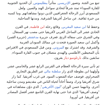
تنبع من الجنة. وتصور
الإدريسي
, متأثراً
ببطليموس
, أن الحدود الجنوبية
للقارة السوداء تمتد شرقاً لتحاذي سواحل الهند والصين. ولعل
المسعودي أبرز الرحالة الجغرافيين الذين دونوا مشاهداتهم, وما كسبه
من خبرة ثقافية, عن ساحل أفريقيا الشرقية, ومدنها الساحلية.
وحفظ لنا
ابن سعيد المغربي
, وقائع رحلة
ابن فاطمة
, في القرن
الحادي عشر الى الساحل الغربي لأفريقيا حتى مصب نهر السنغال,
وفي الشرق حتى سفالة الزنج, فعرف جزيرة
مدغشقر
(جزيرة القمر)
وأكمل ابن سعيد الصورة فتحدث عن ممالك السودان الغربية
والشرقية, وقد اشترك مع
البيروني
, ومن قبل المسعودي في الافتراض
بأن المحيطين الأطلسي والهندي متصلان في جنوب القارة السوداء,
سابقين بذلك
بارتلوميو دياز
بقرون.
ثم تأتي سيرة الرحالة العظام في القرنين الرابع عشر والخامس عشر,
وأولهما ابن بطوطة الذي زار
سلطنة مالي
عبر الطريق التجاري
الصحراوي, فوصف حياة الشعوب السود, في غرب أفريقيا. كما زار
شرق أفريقيا وترك وصفاً أخاذاً لحياة الناس في مقديشو ومدن ساحلية
أخرى. وثانيهما حسن الوزان "
ليون الأفريقي
", الذي دوّن مشاهداته في
"وصف أفريقيا" الذي غدا حتى نهاية القرن التاسع عشر أفضل المصادر
عن أفريقيا, في أوروبا.