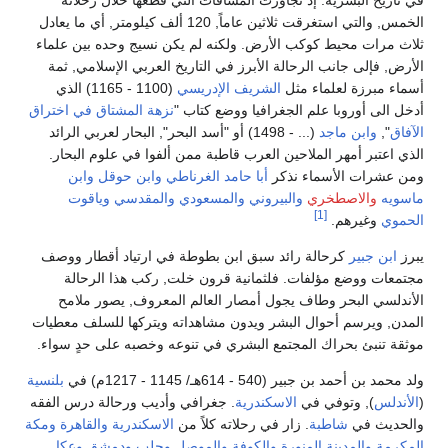
في تاريخ البشرية. إذ تجاوزت المسافات التي قطعها خلال رحلاته
الخمس, والتي استغرقت ثلاثين عاماً, 120 ألف كيلومتر, أي ما يعادل
ثلاث مرات محيط كوكب الأرض. ولكنه لم يكن نسيج وحده بين علماء
الأرض, فإلى جانب الرحالة الأبرز في التاريخ العربي الإسلامي, ثمة
أسماء مبرزة لعلماء مثل
الشريف الإدريسي
(1100 - 1165) الذي
أدخل الى أوروبا علم الجغرافيا ووضع كتاب "
نزهة المشتاق في اختراق
الآفاق
",
وابن ماجد
(... - 1498) أو "أسد البحر", البحار لعربي الرائد
الذي اعتبر أمهر الملاحين العرب قاطبة ممن ألفوا في علوم البحار.
ومن عشرات الأسماء نذكر
أبا حامد الغرناطي
وابن حوقل
وابن
ماسويه
والاصطخري
والبيروني
والمسعودي
والمقدسي
وياقوت
[1]
الحموي
وغيرهم.
يبرز
ابن جبير
كرحالة رائد سبق ابن بطوطة في ارتياد أقطار ووصف
مجتمعات ووضع مؤلفات. فلثمانية قرون خلت, ركب هذا الرحالة
الأندلسي البحر وطاف يجول أمصار العالم المعروف, يصور ملامح
المدن, ويرسم أحوال البشر ويدون مشاهداته ويتركها للسلف معطيات
موثقة تنبئ بحراك المجتمع البشري في تنوعه وخصبه على حدٍ سواء.
ولد محمد بن أحمد بن جبير (540 - 614هـ/ 1145 - 1217م) في
بلنسية
(
الأندلس
), وتوفي في
الاسكندرية
. جغرافي وأديب ورحالة درس الفقه
والحديث في
شاطبة
. زار في رحلاته كلاً من
الاسكندرية
والقاهرة
ومكة
المكرمة
والمدينة المنورة
والكوفة
والموصل
وحلب
ودمشق
وعكا