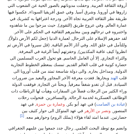
أروقة الثقافة العربية, وحفلت مدوناتهم بالصور الحية عن الشعوب التي
زاروها في أوروبا, وشرق آسيا, وفي عمق أفريقيا السوداء, عكسوا فيها
طريقة نظر الثقافة العربية تجاه الآخر, ودرجة اعترافها به كشريك في
عمارة العالم, وفي عروج طريق (التقوى), حيث مزجوا بين ما شاهدوه
واختبروه في ترحالهم وبين معاييرهم الثقافية في الحكم على الآخر.
لقد حفزهم الإسلام على الترحال, لعمارة الدنيا (جعل لكم الأرض ذلولاً),
وللتأمل في خلق الله, وفي آثار الأمم الباقية, (قل سيروا في الأرض ثم
انظروا كيف عاقبة المكذبين), وحفزتهم أيضاً الرغبة في المعرفة,
والثراء التجاري, إلا أن العامل الحاسم, هو تحول العرب المسلمين الى
حضارة كونية في قلب العالم القديم, تمسك بمعظم الخطوط التجارية
الدولية, ومداخل بحاره, والى دولة شاسعة تمتد من قلب أوروبا الى
قلب
الهند
وبحارها, فغدت معرفة الآخر المجاور والبعيد من ضرورات
السيادة, قبل أن تغدو شغفاً معرفياً, وبحثاً عن التجارة, فوقفت الدولة
وراء الكثير من الرحلات فضلاً عن السفارات وهيأت لها الرباطات ذات
الوظائف العسكرية لخدمة الرحالة, والمسافرين. فتحولت رحلات
(
عبادة بن الصامت
) في عهد أبو بكر,
وعمارة بن حمزة
, في عهد
المنصور,
ونصر بن الأزهر
في عهد المتوكل الى حوار كثيف بين
[1]
حضارتين, عندما امتد لقاء هؤلاء (بملك الروم) وحوارهم معه.
وانضم مع توطد البحث العلمي, رجال جدد جمعوا بين علمهم الجغرافي