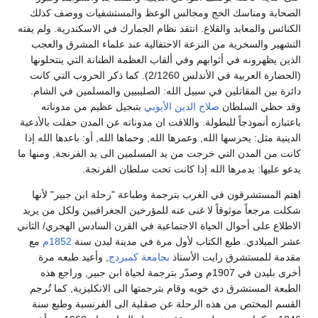
الصحابة ومناسك الحج ومجالس الوعظ والمستشفيات ووصف كذلك
الكنائس والمعابد والقلاع. انتقد نظام الجمارك في الاسكندرية. ولم يفته
التشهير والسخرية من النزعة الاحتفالية عند علماء المشرق والعجب
الذين يظهرونه في أثوابهم وفي ألقاب العظمة الطنانة التي ينتحلونها
(الحضارة العربية في الأندلس 2/1260). كما ذكر الحروب التي كانت
دائرة بين المقاتلين في سبيل الله: الصليبيين والمسلمين في الشام.
وقد حظي السلطان
صلاح الدين الأيوبي
بتبجيل عظيم من مدوناته
باعتباره أنموذجاً للبطولة. واللافت ان مدوناته عن المدن حفلت بالأدعية
الدينية مثل: يحرسها الله, وعمرها الله, وحماها الله, أو: باعدها الله إذا
كانت من المدن التي خرجت من يد المسلمين الى يد الفرنجة, ومنها ما
يدعو عليها: يدمرها الله إذا كانت تحت سلطان الفرنجة.
اهتم المستشرقون في الغرب بترجمة وطباعة "رحلة ابن جبير" لأنها
شكلت مرجعاً موثوقاً لا غنى عنه للمؤرخين الجغرافيين ولكل من يريد
الاطلاع على أحوال الحياة الاجتماعية في القرن السادس الهجري/ الثاني
عشر الميلادي. طبع الكتاب لأول مرة في مدينة ليدن سنة
1852م
مع
مقدمة للمستشرق رايت الأستاذ
بجامعة كمبردج
, وأعيد طبعه مرة
أخرى بليدن في 1907م وصدّر بترجمة لحياة ابن جبير, وراجع هذه
الطبعة المستشرق دي خويه وقام بترجمتها الى الانكليزية, كما تُرجم
القسم المختص من هذه الرحلة عن صقلية الى الفرنسية وطبع سنة