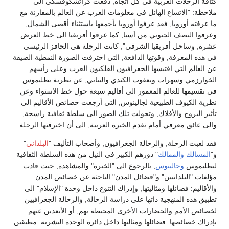
كثافة الرحلات العربية في كل اتجاه, دفعت كراتشكوفسكي الى
ملاحظة: "الاتساع الهائل في معلومات العرب عن العالم بالمقارنة مع
ما عرفته أوروبا, فقد عرفوا أوروبا بأجمعها باستثناء أقصى الشمال,
وعرفوا النصف الجنوبي من آسيا, كما عرفوا أفريقيا الى خط العرض
عشرة, وساحل أفريقيا الشرقي", كانت الرحلة هي الحافز الرئيسي
في هذه المعرفة, وقوتها الدافعة, التي اخترقت الصورة النمطية الضيقة
عن العالم التي اقتبسها الجغرافيون الفلكيون العرب وعلى رأسهم
الخوارزمي وسهراب ويعقوب الكندي والبتاني, عن نظرية بطليموس
في تقسيمها للعالم المعمور الى أقاليم سبعة حول خط الاستواء وعن
نظرية الكيوف الطبيعية لجالينوس, التي أرجعت خصائص الأقاليم الى
تأثير البروج والأفلاك, وتحولت تلك الصور الى سلطة ثقافية راسخة,
والى عائق معرفي أمام تقدم الخبرة العربية, الى أن اخترقتها الرحلة.
فقد لعبت الرحلة, والرحالة الجغرافيون, وأصحاب التأليف "
البلداني
"
و"
المسالك والممالك
" دورهم الكبير في النيل من هذه السلطة الثقافية
لبطليموس
وجالينوس
, بالرجوع الى "الخبرة" والمشاهدة, حيث قادت
مؤلفات "البلدانيين" و"فضائل المدن" الباحثة عن خصائص المدن
والأقاليم: فضائلها ومثاليتها, وإدراك التنوع داخل وحدة "الإسلام" الى
تطبيق هذه المنهجية ذاتها على دراسة الرحالة, والرحالة الجغرافيين
لخصائص الأمم والحضارات الأخرى المحيطة بهم, أو الأبعدين عنهم.
بإدراك خصائصها: فضائلها ومثالبها داخل دائرة الوحدة البشرية. مطبقين