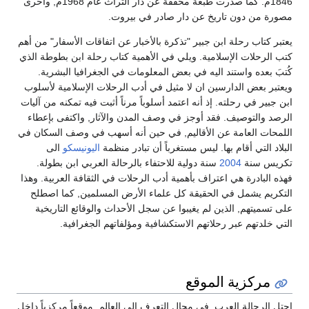
1846م. كما صدرت طبعة محققة عن دار التراث عام 1968م, وأخرى
مصورة من دون تاريخ عن دار صادر في بيروت.
يعتبر كتاب رحلة ابن جبير "تذكرة بالأخبار عن اتفاقات الأسفار" من أهم
كتب الرحلات الإسلامية. ويلي في الأهمية كتاب رحلة ابن بطوطة الذي
كُتبَ بعده واستند اليه في بعض المعلومات في الجغرافيا البشرية.
ويعتبر بعض الدارسين ان لا مثيل في أدب الرحلات الإسلامية لأسلوب
ابن جبير في رحلته. إذ أنه اعتمد أسلوباً مرناً أثبت فيه تمكنه من آليات
الرصد والتوصيف. فقد أوجز في وصف المدن والآثار, واكتفى بإعطاء
اللمحات العامة عن الأقاليم, في حين أنه أسهب في وصف السكان في
البلاد التي أقام بها. ليس مستغرباً أن تبادر منظمة
اليونيسكو
الى
تكريس سنة
2004
سنة دولية للاحتفاء بالرحالة العربي ابن بطولة.
فهذه البادرة هي اعتراف بأهمية أدب الرحلات في الثقافة العربية. وهذا
التكريم يشمل في الحقيقة كل علماء الأرض المسلمين, كما اصطلح
على تسميتهم, الذين لم يغيبوا عن سجل الأحداث والوقائع التاريخية
التي خلدتهم عبر رحلاتهم الاستكشافية ومؤلفاتهم الجغرافية.
مركزية الموقع
احتل الرحالة العرب, في مجال التعرف إلى العالم, موقعاً مركزياً داخل