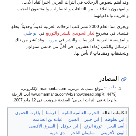
وقد اهتم بنصوص الرحلات في التراث العربي أخيراً نُقاد الأدب,
والمهتمون بالعلاقات بين الثقافات والحضارات, والمتتبعون للعجيب
والغريب وابداعياتهما.
ويجرى منذ العام 2000 نشر كتب الرحلات العربية قديماً وحديثاً, بحلةٍ
قشيبة, في مشروعٍ
لدار السويدي للنشر والتوزيع
في
أبو ظبي
,
والمؤسسة العربية للدراسات والنشر في
بيروت
. وقد نُشر من تلك
الرسائل والكتب زُهاء العشرين, في أقلَّ من خمس سنواتٍ,
وبتحقيقاتٍ ومقدماتٍ لا بأس بها.
المصادر
أ
ب
ت
^
موقع منتديات مرمريتا marmarita.com الإلكتروني،
[www.marmarita.com/vb/showthread.php?t=4479 أدب الرحلة
والرحالة في التراث العربي] الصفحة شوهدت في 12 مايو 2007.
الكلمات الدالة:
الحرب العالمية الثانية
فرنسا
ياقوت الحموي
ابن بطوطة
ابن جبير
الصين
عبادة بن الصامت
أسد البحر
ثورة الزنج
ابن حوقل
الشرق الأقصى
ليون الأفريقي
سليمان التاجر
دي خويه