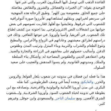
القاعدة الذهب التي توصل اليها المفكرون العرب, والتي عبر عنها
التوحيدي بقوله: "ان الخيرات والفضائل, والشرور والنقائض مفاضلة
على جميع الخلق, مفضوضة بين كلهم". وطبق الرحالة هذه المنهجية
في سردهم لخبراتهم, وبنقلهم لمشاهداتهم, فأبرزوا صورة أثنوغرافية
للشعوب التي عرفوها, وتعايشوا مع أهلها, فقاربت نصوصهم في بعض
جوانبها من انشغالات النص الانثروبرلوجي, بما احتوته من كشف لطباع
تلك الشعوب, في أفريقيا, وآسيا وأوروبا, في تنوعها الثقافي, وذلك في
دراستهم لطرائق معيشتهم, وعاداتهم في الزواج والأعراس, والمطبخ
وتنوع الطعام والشراب والتربية وبناء المنزل وترتيب المدن وطقوس
الدفن, وأساليب حصولهم على معاشهم في الزراعة والتجارة والصيد,
وفي اعتقادهم الديني والطقوس المصاحبة له, وأشكال بناء السلطة
والملك, ومدونتهم القانونية, ولم ينسوا المدهش والعجيب على صعيد
السلوك.
هذا ما فعله ابن فضلان في مدونته عن شعوب بلغار الفولغا, والروس
والخزر,
والفايكنغ
, ونجده أيضاً في وصف الطرطوشي, كما نقله
البكري, عن مدن أوروبا الألمانية والبولونية والافرنجية, ونصادفه مع ابن
بطوطة في تدوينه لحياة الشعوب السود, وأوروبا الشرقــية, ولـــشعوب
الشرق الأقصى, ومع
سليمان التاجر
, والمسعودي وابن حوقل, وغيرهم
كثير.