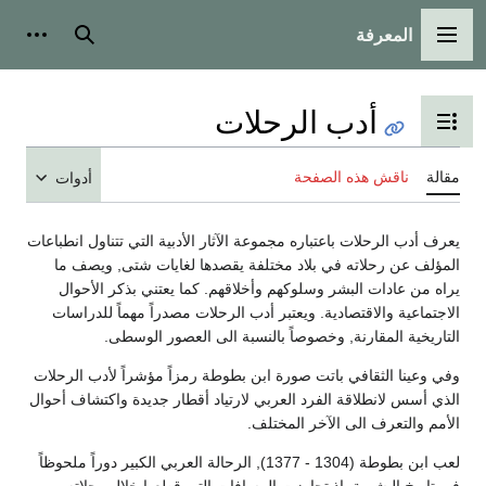
المعرفة
القائمة الرئيسية
بحث
أدوات
أدب الرحلات
تبديل عرض جدول المحتويات
مقالة
ناقش هذه الصفحة
أدوات
يعرف أدب الرحلات باعتباره مجموعة الآثار الأدبية التي تتناول انطباعات
المؤلف عن رحلاته في بلاد مختلفة يقصدها لغايات شتى, ويصف ما
يراه من عادات البشر وسلوكهم وأخلاقهم. كما يعتني بذكر الأحوال
الاجتماعية والاقتصادية. ويعتبر أدب الرحلات مصدراً مهماً للدراسات
التاريخية المقارنة, وخصوصاً بالنسبة الى العصور الوسطى.
وفي وعينا الثقافي باتت صورة ابن بطوطة رمزاً مؤشراً لأدب الرحلات
الذي أسس لانطلاقة الفرد العربي لارتياد أقطار جديدة واكتشاف أحوال
الأمم والتعرف الى الآخر المختلف.
لعب ابن بطوطة (1304 - 1377), الرحالة العربي الكبير دوراً ملحوظاً