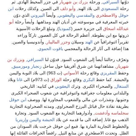
دوّنها
السيرافي
, ورحلة
بزرك بن شهريار
في جزر المحيط الهادي, ثم
رحلة
المسعودي
الى بلاد الهند,
وأبو دلف
الى الصين, وكذلك رحلات
ابن
حوقل
والاصطخري
والمقدسي
واليعقوبي
, وأيضاً
البيروني
الذي دوّن
خبرته المعرفية في موسوعته عن أديان الهند ومذاهبها. وأيضاً رحلة
أبو
عبدالله اسحاق
الى جزيرة خمير (
كمبوديا
), وتبلغ الرحلات الآسيوية
ذروتها مع ابن بطوطة, أعظم الرحالة في كل العصور, تاركاً وراءه
تقريراً اثنوغرافياً عن
الهند
وسيلان
وجزر الماليبار
, وأندونيسيا والصين,
هذا إضافة الى آثار الرحالة والمعجمي
ياقوت الحموي
.
وتعرّف رحالتنا أيضاً إلى الشعوب السود, فدوّن لنا
السيرافي
,
وبزرك بن
شهريار
, مشاهداتهما عن شرق أفريقيا حول ساحل
زنجبار
وموزمبيق
,
وحفظ
المقريزي
وقائع رحلة
الأسواني
(ت 963) الى بلاد النوبة واليمن
والحبشة. كما حفظ
البكري
وقائع رحلة
الوراق
(ت 973م) الى
غانا
وبلاد
السنغال
, والصحراء الكبرى. وترك
اليعقوبي
في كتابيه: التاريخي
والبلداني معلومات جغرافية واثنوغرافية عن شعوب الصحراء الكبرى
وجنوبها, وشذرات عن مالي والشعوب المجاورة لها. ووصف
ابن حوقل
بطريقة نفاذة حال قبائل البرزخ الصحراوي, ومدنه الصحراوية التجارية
سجلماسه
وأدغشت
, وأدوارهما التجارية مع الشعوب السود, وتجارة
الذهب مع غانا, إضافة الى ما قدمه عن بلاد
الحبشة
واليمن
وإريتريا
والخطوط التجارية المارة بها. فمع ابن حوقل خرجت بلاد السودان من
الظل. وتحدث الاصطخري عن منابع النيل, رافضاً الخرافات القائلة إنها