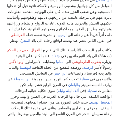
ابن فضلان
في القرن نفسه, ليتقدم بدراسة اثنوغرافية عن حياة بلغار
الفولغا, من كل جوانبها, وشعوب الروسية والاسكندنافية قبل أن تدخلها
المسيحية وعن شعب الخزر عندما كان على اليهودية, مقدمة معلومات
نادرة عنهم في مرحلة غامضة من تاريخهم, ديانتهم وطقوسهم وأساليب
حكمهم, الجيش والحرب, مالية الدولة, عادات الزواج والطعام وزراعتهم
وتجارتهم وطرائق الدفن, ومحاكماتهم ومدونتهم القانونية. كما ترك أبو
دلف أثراً فريداً عن رحلته الى
أرمينيا
, والشيء نفسه فعله
الغرناطي
في القرن الثاني عشر عند وصفه لوقائع رحلته الى بلاد
المجر
/ الهنغار.
وكانت أبرز الرحلات الأندلسية, تلك التي قام بها
الغزال يحيى بن الحكم
(ت 864) الى بلاد النورمانديين في
جتلاند
, عندما كانوا على الوثنية,
وزيارة
يعقوب الطرطوشي
الى
المانيا
ومقابلته الامبراطور
أوتو الأكبر
رسولاً لأمير
قرطبة
, ووصفه لمقطع من الحياة الثقافية
لبوهيميا
والمانيا,
والفرنجة (فرنسا), وانطباعات
ابن جبير
عن التعايش المسيحي
والإسلامي في
صقلية
تحت حكم النورمانديين, ومدونة
ابن بطوطة
عن
زيارته للقسطنطينية,
والبلقان
في القرن الرابع عشر. ولم تكن
مغامرات
سندباد
(في
ألف ليلة وليلة
) سوى حكاية خيالية للرحلات
الواقعية الكثيفة التي جال بها الرحالة العرب في الصين والهند, وجزر
المحيط الهندي
, حيث خلت الصورة هنا من احتدام المجابهة, لمصلحة
الشغف المعرفي والتجاري والمغامر. وتأتي في مقدمة تلك الرحلات
رحلة سليمان التاجر في القرن التاسع الى الهند والصين وبحارها, والتي