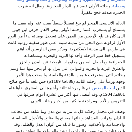
وصقلية
. رحلته الأولى قصد فيها الديار الحجازية. ويقال انه شرب
الخمرة صدفة فحج تكفيراً.
العالم الأندلسي المبحر لم يدع تفصيلاً بسيطاً يغيب عنه, ولم يغفل ما
يستملح أو يستغرب. فمنذ رحلته الأولى, وهي الأهم, حرص ابن جبير,
الذي كان قد بلغ الأربعين من العمر, على تسجيل يومياته بدءاً من اليوم
الأول لركوبه متن البحر, من مدينة سبتة, على ظهر سفينة رومية كانت
في طريقها الى مدينة الاسكندرية. ويذكر بعض الدارسين أنه اهتم
بتسجيل خط سير الرحلة وأحداثها البرية والبحرية ومشاهداته
الجغرافية وما يصل اليه من معلومات تاريخية عن المدن والجزر
والطرق البرية والبحرية والموانئ التي ينزل بها أو يبحر منها مما وسم
رحلته, التي استغرقت عامين, بالدقة والعلمية. وانسحب هذا الأمر
وجهة وزمناً على رحلته الثانية (585هـ/ 1189م) حين بلغه نبأ فتح صلاح
الدين
لبيت المقدس
. ثم قام برحلة ثالثة وأخيرة الى المشرق بدأها عام
601هـ/ 1204م. وقد أمضى فيها أكثر من عشرة أعوام صرفها في
التدريس والأدب ومراجعة ما كتبه من أخبار رحلته الأولى.
وصف في مجمل رحلاته كل ما مر به من مدن وما شاهد من عجائب
البلدان وغرائب المشاهد وبدائع المصانع والصنائع, والأحوال السياسية
والاجتماعية والأخلاقية, وصور ما قابله من ألوان العدل والظلم. وقد
عَنَى عناية خاصة بوصف النواحي الدينية والمساجد والشواهد وقبور