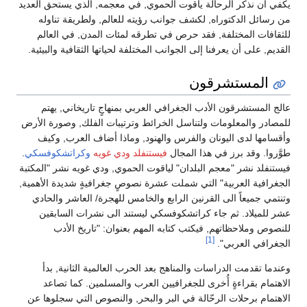
يكفي أن نذكر الرحالة ياقوت الحموي, في معجمه, الذي يستحق العديد
من رسائل الدكتوراه, لكشف جوانب رؤيته للعالم, ولطريقة تناوله
للثقافات المختلفة, فقد حرص في تطرقه لمئات المدن, في العالم
القديم, على أن يعرفنا إلى الجوانب المختلفة لحياتها الثقافية والبيئية.
المستشرقون
عالج المستشرقون الأدب الجغرافي العربي بمنهاجٍ تاريخاني, يهتم
للمصادر والمعلومات ولتناسل الخرائط وترتيبات الفلك, وصورة الأرض
وأقسامها لدى اليونان والفرس والهنود, وماذا أضاف العرب, وكيف
طوَّروا. وقد برز في هذا المجال
فيستنفلد
ودي غويه
وكراتشكوفسكي
.
فيستنفلد نشر "معجم البلدان" لياقوت الحموي, ودي غويه نشر "المكتبة
الجغرافية العربية" التي شملت عشرة نصوصٍ جغرافيةٍ شديدة الأهمية,
وتنتمي جميعاً الى القرنين الرابع والخامس للهجرة/ العاشر والحادي
عشر للميلاد. ثم جاء كراتشكوفسكي ليستند الى نشرات السابقين
للنصوص وملاحظاتهم, فيكتب كتابه المهم بعنوان: "تاريخ الأدب
[1]
الجغرافي العربي".
وعندما تقدمت الدراسات والمناهج بعد الحرب العالمية الثانية, بدأ
الاهتمام بقراءةٍ أُخرى للجغرافيين العرب والمسلمين. كما تصاعد
الاهتمام برحلات الرحّالة في البر والبحر, والنصوص التي سجلوها عن