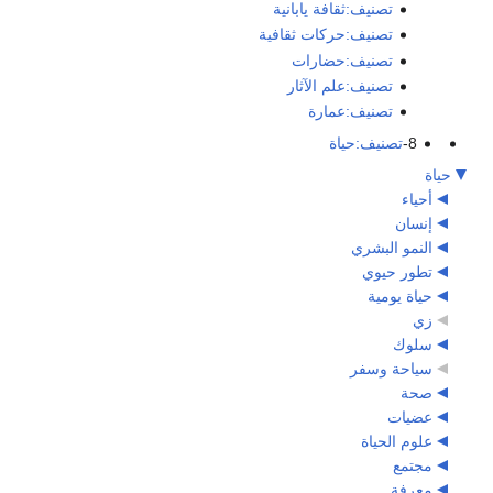
تصنيف:ثقافة يابانية
تصنيف:حركات ثقافية
تصنيف:حضارات
تصنيف:علم الآثار
تصنيف:عمارة
8-
تصنيف:حياة
حياة
أحياء
إنسان
النمو البشري
تطور حيوي
حياة يومية
زي
سلوك
سياحة وسفر
صحة
عضيات
علوم الحياة
مجتمع
معرفة