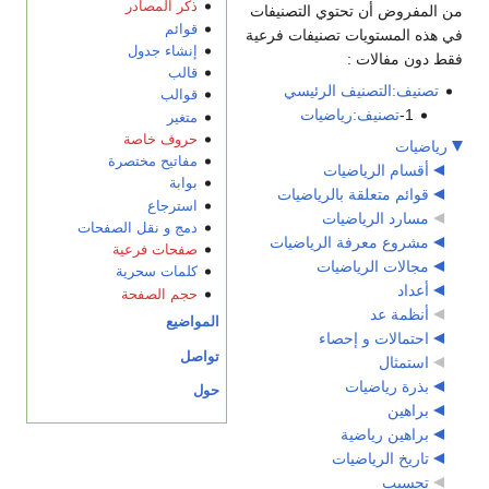
ذكر المصادر
من المفروض أن تحتوي التصنيفات
قوائم
في هذه المستويات تصنيفات فرعية
إنشاء جدول
فقط دون مفالات :
قالب
تصنيف:التصنيف الرئيسي
قوالب
1-
تصنيف:رياضيات
متغير
حروف خاصة
رياضيات
مفاتيح مختصرة
أقسام الرياضيات
بوابة
قوائم متعلقة بالرياضيات
استرجاع
مسارد الرياضيات
دمج و نقل الصفحات
مشروع معرفة الرياضيات
صفحات فرعية
مجالات الرياضيات
كلمات سحرية
أعداد
حجم الصفحة
أنظمة عد
المواضيع
احتمالات و إحصاء
تواصل
استمثال
بذرة رياضيات
حول
براهين
براهين رياضية
تاريخ الرياضيات
تحسيب