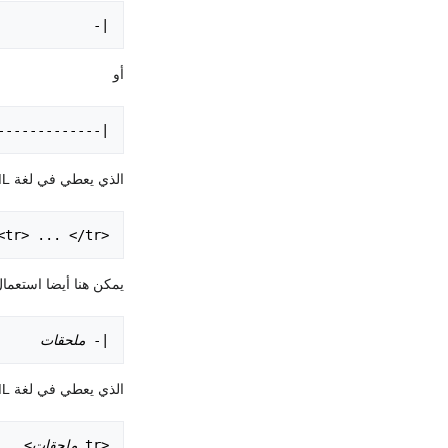
|-

أو
-------------

الذي يعطي في لغة HTML القن الآتي:
<tr> ... </tr>

يمكن هنا أيضا استعما
|- 
ملحقات
الذي يعطي في لغة HTML القن الآتي:
<tr 
ملحقات
</tr>
