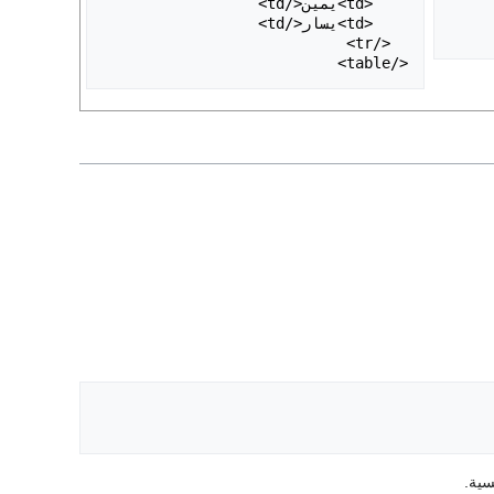
</table>

سية.