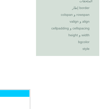
الملحقات
border إطار
rowspan و colspan
align و valign
cellspacing و cellpadding
width و height
bgcolor
style