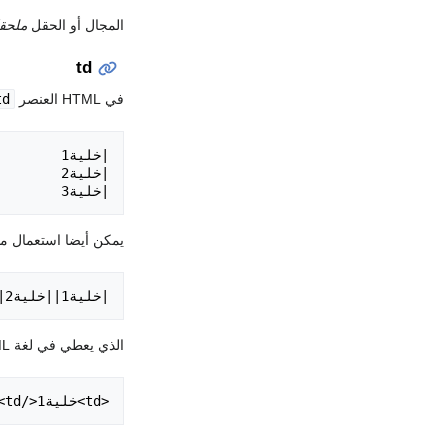
المجال أو الحقل
ملحق
td
في HTML العنصر
td
|خلية3

يمكن أيضا استعمال ما
|خلية1||خلية2||خلية3

الذي يعطي في لغة HTML القن الآتي:
<td>خلية1</td><td>خلية2</td><td>خلية3</td>
