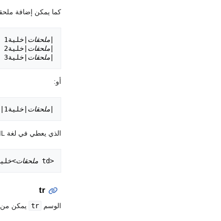
كما يمكن إضافة ملحقا
|
ملحقات
|
ملحقات
|
ملحقات
|خلية3

أو:
|
ملحقات
|خلية1||
الذي يعطي في لغة HTML القن الآتي:
<td 
ملحقات
>خلية1</><td
tr
الوسم
tr
يمكن من ا