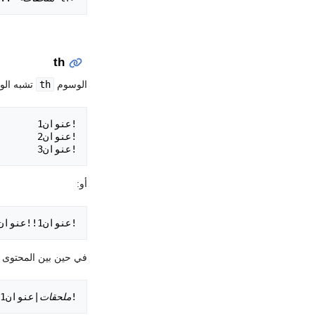
th
الوسوم
th
تشبه ال
!عنوان3

أو:
!عنوان1!!عنوان2!!عنوان3

في حين بين المحتوى و
!
ملحقات
|عنوان1!!