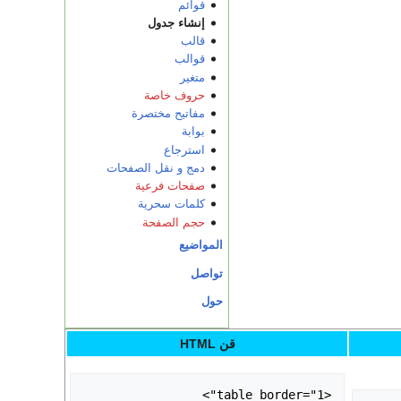
قوائم
إنشاء جدول
قالب
قوالب
متغير
حروف خاصة
مفاتيح مختصرة
بوابة
استرجاع
دمج و نقل الصفحات
صفحات فرعية
كلمات سحرية
حجم الصفحة
المواضيع
تواصل
حول
قن HTML