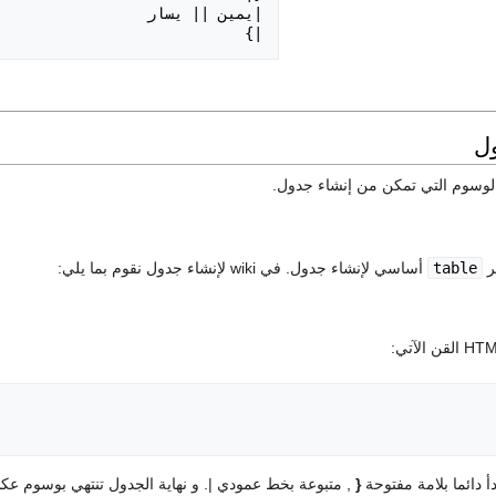
|}

ل
الوسوم التي تمكن من إنشاء جدول.
table
أساسي لإنشاء جدول. في wiki لإنشاء جدول نقوم بما يلي:
أ دائما بلامة مفتوحة
{
, متبوعة بخط عمودي |. و نهاية الجدول تنتهي بوسوم عك