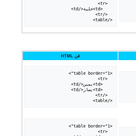
</table>

قن HTML
</table>
