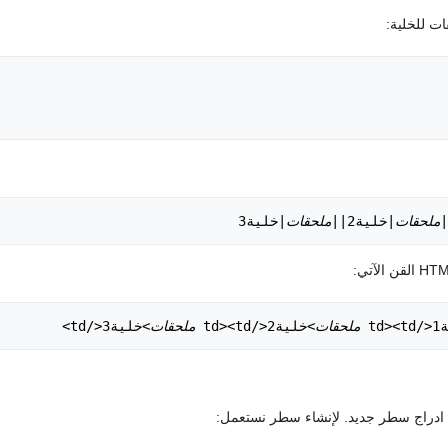
ت للخلية:
ملحقات
|خلية2||
ملحقات
|خلية3

td 
ملحقات
>خلية2</td><td 
ملحقات
>خلية3</td>

دراج سطر جديد. لإنشاء سطر نستعمل: