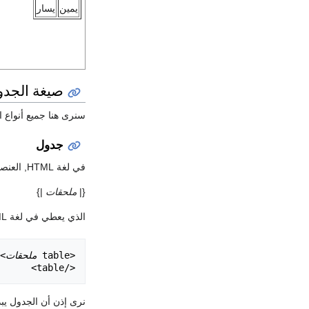
يمين
يسار
صيغة الجدو
سنرى هنا جميع أنواع 
جدول
في لغة HTML, العنصر
{|
ملحقات
|}
الذي يعطي في لغة HTML القن الآتي:
<table 
ملحقات
</table>

نرى إذن أن الجدول يبد