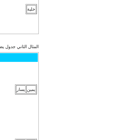
خلية
المثال الثاني جدول يض
يمين
يسار