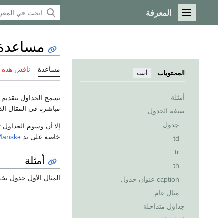
المعرفة
القائمة الرئيسية
مساعدة
مساعدة
ناقش هذه 
المحتويات
أخف
أمثلة
تسمح الجداول بتقديم
مباشرة في المقال الذ
صيغة الجدول
جدول
خاصة على يد
Manske
td
tr
أمثلة
th
المثال الأول جدول بخلية
caption عنوان جدول
مثال عام
جداول متداخلة