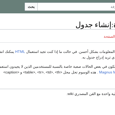
بحث
:
إنشاء جدول
الصفحة
 المعلومات بشكل أحسن. في حالت ما إذا كنت تجيد استعمال
HTML
يمكنك انش
ي تريد إدراج جدول به.
Magnus 
. هذه الوسوم تحل محل <table>, <tr>, <td>, <th> و <caption>
 واحدة مع القن المصدري wiki.