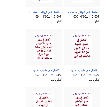
الكامل في تواتر حديث ياجوج وماجوج من 30 طريقا مختلفا الي النبي.jpg
الكامل في زوائد مسند الديلمي وما تفرد به عن كتب الرواية.jpg
3٬507 × 4٬961؛ 605
3٬507 × 4٬961؛ 594
كيلوبايت
كيلوبايت
الكامل في شهرة حديث لا نكاح إلا بوليّ من 12 طريقا مختلفا الي النبي.jpg
الكامل في شهرة حديث لا يجوز لامراة امر في مالها إلا بإذن زوجها من 9 طرق مختلفة الي النبي.jpg
3٬507 × 4٬961؛ 592
3٬507 × 4٬961؛ 665
كيلوبايت
كيلوبايت