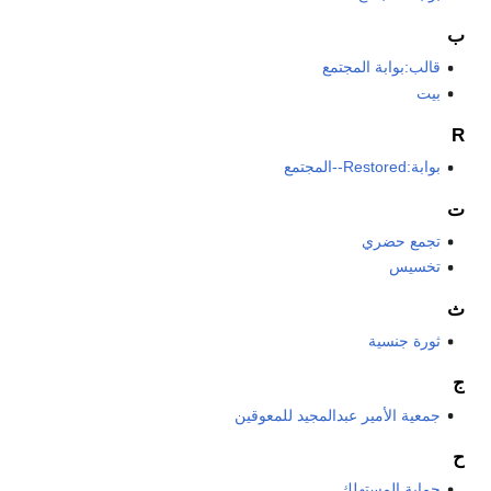
ب
قالب:بوابة المجتمع
بيت
R
بوابة:Restored--المجتمع
ت
تجمع حضري
تخسيس
ث
ثورة جنسية
ج
جمعية الأمير عبدالمجيد للمعوقين
ح
حماية المستهلك