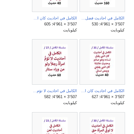
الكامل في احاديث فضل الصلاة علي النبي.jpg
الكامل في احاديث كان النبي يباشر نساءه وهي حائض وعلي فرجها خرقة.jpg
3٬507 × 4٬961؛ 530
3٬507 × 4٬961؛ 605
كيلوبايت
كيلوبايت
الكامل في احاديث كان النبي يقبّل نساءه وهو صائم وحديث عائشة كان النبي يقبّلني ويمص لساني.jpg
الكامل في احاديث لا تؤم امراة رجلا ولو من وراء ستار.jpg
3٬507 × 4٬961؛ 627
3٬507 × 4٬961؛ 582
كيلوبايت
كيلوبايت