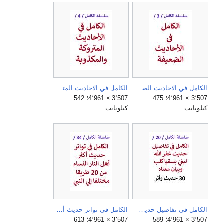
الكامل في الاحاديث الضعيفة.jpg
الكامل في الاحاديث المتروكة والمكذوبة.jpg
3٬507 × 4٬961؛ 475
3٬507 × 4٬961؛ 542
كيلوبايت
كيلوبايت
الكامل في تفاصيل حديث غفر الله لبغي بسقيا كلب وبيان معناه.jpg
الكامل في تواتر حديث أكثر أهل النار النساء من 20 طريقا مختلفا الي النبي.jpg
3٬507 × 4٬961؛ 589
3٬507 × 4٬961؛ 613