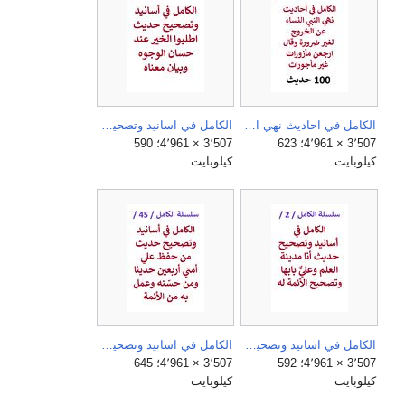
الكامل في احاديث نهي النبي النساء عن الخروج لغير ضرورة وقال ارجعن مأزورات غير مأجورات.jpg
الكامل في اسانيد وتصحيح حديث اطلبوا الخير عند حسان الوجوه وبيان معناه.jpg
3٬507 × 4٬961؛ 623
3٬507 × 4٬961؛ 590
كيلوبايت
كيلوبايت
الكامل في اسانيد وتصحيح حديث انا مدينة العلم وعلي بابها وتصحيح الائمة له.jpg
الكامل في اسانيد وتصحيح حديث من حفظ علي امتي اربعين حديثا ومن حسّنه وعمل به من الأئمة.jpg
3٬507 × 4٬961؛ 592
3٬507 × 4٬961؛ 645
كيلوبايت
كيلوبايت