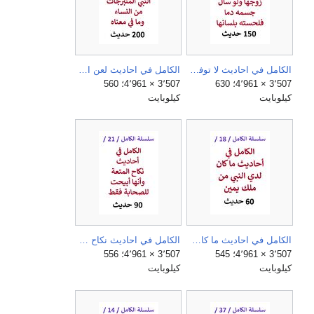
الكامل في احاديث لا توفي المراة حق زوجها وإن سال جسمه دما وصديدا فلحسته بلسانها ولا تقبل لها حسنة إن باتت وزوجها عليها غاضب.jpg
الكامل في احاديث لعن النبي المتبرجات من النساء وما في معناه.jpg
3٬507 × 4٬961؛ 630
3٬507 × 4٬961؛ 560
كيلوبايت
كيلوبايت
الكامل في احاديث ما كان لدي النبي من ملك يمين.jpg
الكامل في احاديث نكاح المتعة وأنها ابيحت للصحابة فقط.jpg
3٬507 × 4٬961؛ 545
3٬507 × 4٬961؛ 556
كيلوبايت
كيلوبايت