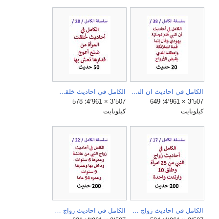
الكامل في احاديث ان النبي قام لجنازة يهودي وقال إنما قمنا للملائكة وإعظاما للذي يقبض الأرواح.jpg
الكامل في احاديث خلقت المراة من ضلع اعوج فدارها تعش بها ولن يفلح قوم ولوا امرهم امراة.jpg
3٬507 × 4٬961؛ 649
3٬507 × 4٬961؛ 578
كيلوبايت
كيلوبايت
الكامل في احاديث زواج النبي من 25 امراة وطلق 10 وارتدت واحدة.jpg
الكامل في احاديث زواج النبي من عائشة وعمرها 6 سنوات ودخل بها وعمرها 9 سنوات وعمره 54 عاما.jpg