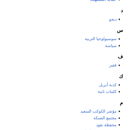
د
ديجو
س
سوسيولوجيا التربية
سياسة
ف
فقير
ك
كذبة أبريل
كلمات نابية
م
مؤشر الكوكب السعيد
مجتمع الشبكة
محفظة نقود