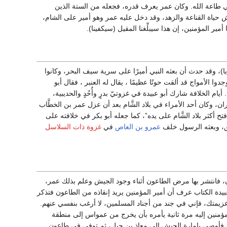
في طاعة الله. وكان عمر يعرف قدره، فجعله من الستة الذين
يش حياة القناعة والزهد، وقد دخل عليه عمر وهو أمير على الشام،
مير المؤمنين، إن هذا سيبلِّغنا المقيل (سيكفينا).
ا)، وقد حدث أن بعثه النبي أميرًا على سرية سيف البحر، وكانوا
 الأمواج قد ألقت حوتًا عظيمًا ، يقال له العنبر ، فقال أبو
يام الخلافة شارك أبو عبيدة في غزوتيّ بدرٍ وأُحُدٍ والحديبية،
ن، وكان أحد الأمراء في بلاد الشَّام بعد أن عزل عمر بن الخطَّاب
تح أكثر بلاد الشَّام على يده”، كما جعله أبو بكر في خلافته على
شق، وبعثه الرسول خلف
عمرو بن العاص
في
غزوة ذات السلاسل
، فانتشر بها مرض الطاعون أثناء وجود الجيش وعلم بذلك عمر،
يدة الكتاب عرف أن أمير المؤمنين يريد إنقاذه من الطاعون فتذكر
يمتك، فإني في جند من أجناد المسلمين، لا أرغب بنفسي عنهم.
لمؤمنين إليه مرة ثانية يأمره بأن يخرج من عمواس إلى منطقة
 فأوصى بإمارة الجيش إلى معاذ بن جبل، ثم توفي في طاعون