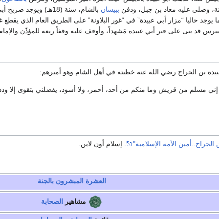
ببيسان
بالشام، سنة (18هـ) ويوجد ضريح أبي عبيدة بن الجراح في بلدة
يوجد حاليا “مزار أبي عبيدة” في “غور البلاونة” على الطريق العام الذي يقطع غ
يبرس قد بنى على قبر أبي عبيدة مَشهداً، وأوقف عليه وقفاً ريعه للمؤذّن والإمام
بيدة بن الجراح رضي الله عنه خطبته في أهل الشام وهو أميرهم:
س إني مسلم من قريش وما منكم من أحد، أحمر، ولا أسود، يفضلني بتقوى إلا ود
ن الجراح..أمين الأمة الإسلامية"
. إسلام أون لاين.
العشرة المبشرون بالجنة
مشاهير
الصحابة