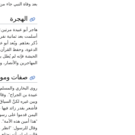
بعد وفاة النبي جاء من
الهجرة
هاجر أبو عبيدة مرتين:
أسلمت بعد ثمانية نفر 
ذُكر بعدَهم. ويُعد أبو
الدعوة، وحفظ القرآن م
الحبشة فإنه لم يُطل ب
المهاجرين والأنصار، 
صفات ومو
روى البخاري والمسل
عبيدة بن الجراح”. وقا
وبين غيره لكنَّ السياقَ
فأشعر بقدر زائد فيها
اليمن قدموا على رسول ا
“هذا أمين هذه الأمة”.
وقال للرسول: “انظر ما 
قالت له امرأته نحتاج 