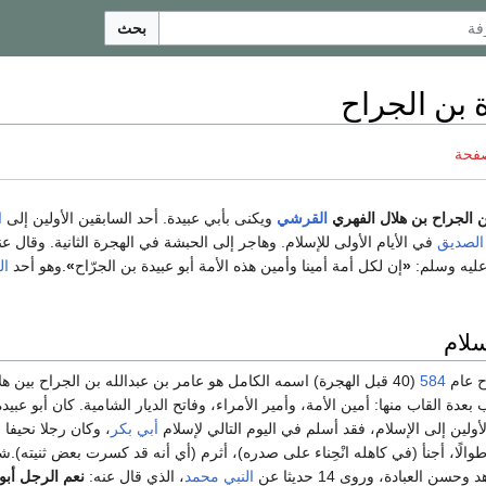
بحث
ة بن الجراح
صفحة
ن الجراح بن هلال الفهري
القرشي
ويكنى بأبي عبيدة. أحد السابقين الأولين إلى
ا
الصديق
في الأيام الأولى للإسلام. وهاجر إلى الحبشة في الهجرة الثانية. وقال عن
عليه وسلم:
«
إن لكل أمة أمينا وأمين هذه الأمة أبو عبيدة بن الجرّاح
»
.وهو أحد
ال
سلام
اح عام
584
(40 قبل الهجرة) اسمه الكامل هو عامر بن عبدالله بن الجراح بين هل
عدة القاب منها: أمين الأمة، وأمير الأمراء، وفاتح الديار الشامية. كان أبو عبيد
أولين إلى الإسلام، فقد أسلم في اليوم التالي لإسلام
أبي بكر
، وكان رجلا نحيفا
والًا، أجنأ (في كاهله انْحِناء على صدره)، أثرم (أي أنه قد كسرت بعض ثنيته).ش
سن العبادة، وروى 14 حديثا عن
النبي محمد
، الذي قال عنه:
نعم الرجل أبو 