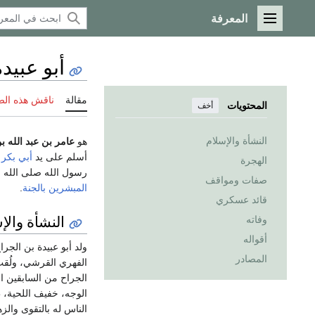
المعرفة
القائمة الرئيسية
أبو عبيد
مقالة
ناقش هذه ال
المحتويات
أخف
النشأة والإسلام
هو
عامر بن عبد الله ب
أسلم على يد
أبي بكر 
الهجرة
رسول الله صلى الله 
صفات ومواقف
المبشرين بالجنة
.
قائد عسكري
النشأة والإ
وفاته
أقواله
ولد أبو عبيدة بن الجر
المصادر
الفهري القرشي، ولُقب ب
الجراح من السابقين ال
الوجه، خفيف اللحية، ط
الناس له بالتقوى والزهد وح