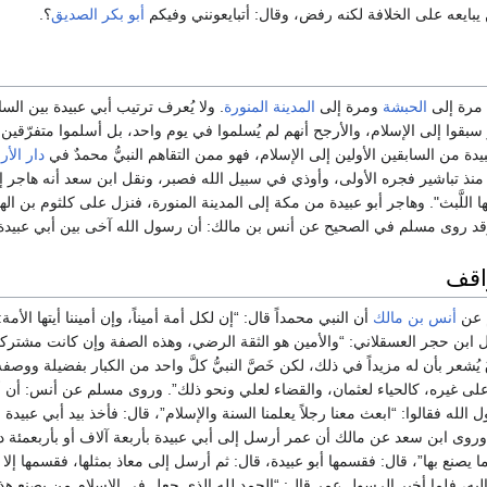
 يبايعه على الخلافة لكنه رفض، وقال: أتبايعونني وفيكم
أبو بكر الصديق
؟.
 مرة إلى
الحبشة
ومرة إلى
المدينة المنورة
. ولا يُعرف ترتيب أبي عبيدة بين الس
سبقوا إلى الإسلام، والأرجح أنهم لم يُسلموا في يوم واحد، بل أسلموا متفرّقين ف
 عبيدة من السابقين الأولين إلى الإسلام، فهو ممن التقاهم النبيُّ محمدٌ في
دار الأر
نذ تباشير فجره الأولى، وأوذي في سبيل الله فصبر، ونقل ابن سعد أنه هاجر إلى 
ها اللَّبث". وهاجر أبو عبيدة من مكة إلى المدينة المنورة، فنزل على كلثوم بن 
وقد روى مسلم في الصحيح عن أنس بن مالك: أن رسول الله آخى بين أبي عبيدة 
اقف
م عن
أنس بن مالك
أن النبي محمداً قال: “إن لكل أمة أميناً، وإن أميننا أيتها الأمة: 
ل ابن حجر العسقلاني: “والأمين هو الثقة الرضي، وهذه الصفة وإن كانت مشتركة
 يُشعر بأن له مزيداً في ذلك، لكن خَصَّ النبيُّ كلَّ واحد من الكبار بفضيلة ووصفه 
 على غيره، كالحياء لعثمان، والقضاء لعلي ونحو ذلك”. وروى مسلم عن أنس: أن 
لله فقالوا: “ابعث معنا رجلاً يعلمنا السنة والإسلام”، قال: فأخذ بيد أبي عبيدة 
 وروى ابن سعد عن مالك أن عمر أرسل إلى أبي عبيدة بأربعة آلاف أو بأربعمئة دي
يصنع بها”، قال: فقسمها أبو عبيدة، قال: ثم أرسل إلى معاذ بمثلها، فقسمها إلا ش
إليه، فلما أخبر الرسول عمر قال: “الحمد لله الذي جعل في الإسلام من يصنع هذا”