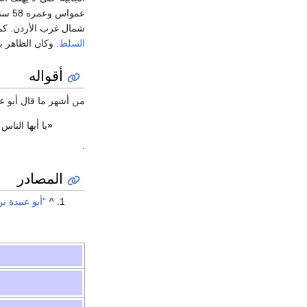
عمواس وعمره 58 سنة، وصلى عليه معاذ بن جبل، ودفن
شمال غرب الأردن. كما 
السلط
. وكان الظاهر ب
أقواله
من أشهر ما قال أبو ع
«
يا أيها النا
.
المصادر
^
"أبو عبيدة ب