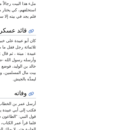
ملء هذا البيت رجالاً
استخلفهم، كي يختار من
فلم يجد في بيته إلا سي
قائد عسكر
كان أبو عبيدة على خبر
ثلاثمائة رجل فقل ما م
عبيدة : ميتة ، ثم قال 
وأرسله رسول الله -صلّ
خالد بن الوليد، فوضع أ
بيت مال المسلمين، وج
ليمدَّه بالجيش.
وفاته
أرسل عمر بن الخطاب ج
فكتب إلى أبي عبيدة يق
قول النبي: “الطاعون 
فلما قرأ عمر الكتاب، 
الجابية حتى لا يهلك 