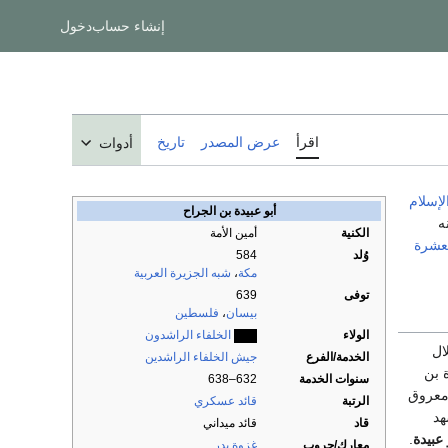
إنشاء حساب
دخول
اقرأ
عرض المصدر
تاريخ
أدوات
لإسلام
أبو عبيدة بن الجراح
ه
الكنية
أمين الأمة
عشرة
وُلد
584
مكة
،
شبه الجزيرة العربية
توفى
639
بيسان
،
فلسطين
الولاء
الخلفاء الراشدون
ال
الخدمة/الفرع
جيش الخلفاء الراشدين
ة بن
سنوات الخدمة
632–638
 معروق
الرتبة
قائد عسكري
هد
قاد
قائد ميداني
عبيدة
.
معارك/حروب
غزوة بدر