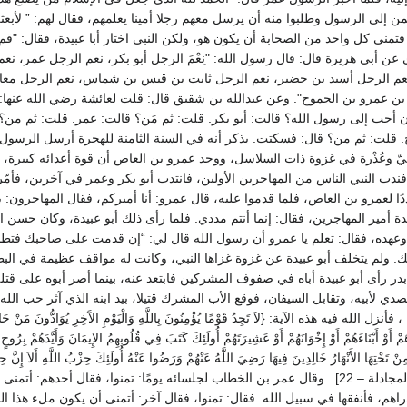
ن إلى الرسول وطلبوا منه أن يرسل معهم رجلا أمينا يعلمهم، فقال لهم: ” لأبع
فتمنى كل واحد من الصحابة أن يكون هو، ولكن النبي اختار أبا عبيدة، فقال: "قم ي
 عن أبي هريرة قال: قال رسول الله: "نِعْمَ الرجل أبو بكر، نعم الرجل عمر، نع
 نعم الرجل أسيد بن حضير، نعم الرجل ثابت بن قيس بن شماس، نعم الرجل معا
بن عمرو بن الجموح". وعن عبدالله بن شقيق قال: قلت لعائشة رضي الله عنها: أ
أحب إلى رسول الله؟ قالت: أبو بكر. قلت: ثم مَن؟ قالت: عمر. قلت: ثم من؟
اح. قلت: ثم من؟ قال: فسكتت. يذكر أنه في السنة الثامنة للهجرة أرسل الرسول
ِيّ وعُذْرة في غزوة ذات السلاسل، ووجد عمرو بن العاص أن قوة أعدائه كبيرة،
دب النبي الناس من المهاجرين الأولين، فانتدب أبو بكر وعمر في آخرين، فأمّر
ددًا لعمرو بن العاص، فلما قدموا عليه، قال عمرو: أنا أميركم، فقال المهاجرون: 
دة أمير المهاجرين، فقال: إنما أنتم مددي. فلما رأى ذلك أبو عبيدة، وكان حسن ال
ه وعهده، فقال: تعلم يا عمرو أن رسول الله قال لي: “إن قدمت على صاحبك فتطا
. ولم يتخلف أبو عبيدة عن غزوة غزاها النبي، وكانت له مواقف عظيمة في البط
ر رأى أبو عبيدة أباه في صفوف المشركين فابتعد عنه، بينما أصر أبوه على قتل
تصدي لأبيه، وتقابل السيفان، فوقع الأب المشرك قتيلا، بيد ابنه الذي آثر حب الله
له فيه هذه الآية: {لاَ تَجِدُ قَوْمًا يُؤْمِنُونَ بِاللَّهِ وَالْيَوْمِ الآَخِرِ يُوَادُّونَ مَنْ حَادَّ 
مْ أَوْ أَبْنَاءَهُمْ أَوْ إِخْوَانَهُمْ أَوْ عَشِيرَتَهُمْ أُولَئِكَ كَتَبَ فِي قُلُوبِهِمُ الإِيمَانَ وَأَيَّدَهُمْ بِرُوحٍ 
نْ تَحْتِهَا الأَنْهَارُ خَالِدِينَ فِيهَا رَضِيَ اللَّهُ عَنْهُمْ وَرَضُوا عَنْهُ أُولَئِكَ حِزْبُ اللَّهِ أَلاَ إِنَّ ح
اللَّهِ هُمُ الْمُفْلِحُونَ} . [المجادلة – 22] . وقال عمر بن الخطاب لجلسائه يومًا: تمنوا، فقال أحدهم: أتمنى
اهم، فأنفقها في سبيل الله. فقال: تمنوا، فقال آخر: أتمنى أن يكون ملء هذا ال