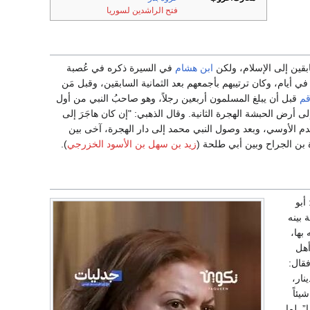
فتح الراشدين لسوريا
ابقين إلى الإسلام، ولكن
ابن هشام
في السيرة ذكره في عُصبة
ي أيام، وكان ترتيبهم بأجمعهم بعد الثمانية السابقين، وقبل مَن
قم
قبل أن يبلغ المسلمون أربعين رجلاً، وهو صاحبُ النبي من أول
أرض الحبشة الهجرة الثانية. وقال الذهبي: "إن كان هاجَرَ إلى
الهدم الأوسي، وبعد وصول النبي محمد إلى دار الهجرة، آخى بين
بن الجراح وبين أبي طلحة (
زيد بن سهل بن الأسود الخزرجي
).
أبو
 بينه
بها،
أهل
فقال:
نار،
يئاً
. لما