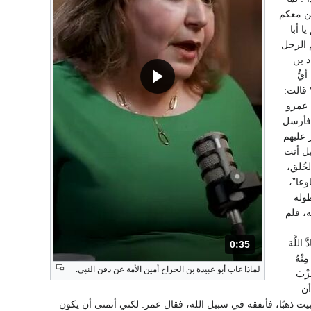
ثن معكم
ا أبا
م الرجل
ذ بن
يُّ
 قالت:
 عمرو
 فأرسل
 عليهم
بل أنت
خُلق،
وعا”،
ولة
ه، فلم
اللَّهَ
0:35
المدة: 35 ثانية.
مِنْهُ
لماذا غاب أبو عبيدة بن الجراح أمين الأمة عن دفن النبي.
ِزْبَ
 أن
بيت ذهبًا، فأنفقه في سبيل الله، فقال عمر: لكني أتمنى أن يكون