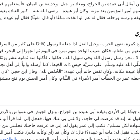
 من أمثال أبي عبيدة بن الجراح، ومعاذ بن جبل، وحذيفة بن اليمان، فأستعلمهم 
هم أمير المؤمنين بعد موته. وكان أبو عبيدة – رضي الله عنه – كثير العبادة يع
فه وترسه ورحله، فقال له عم: لو اتخذت متاعًا (أو قال: شيئًا) فقال أبو عبيدة :يا أ
ي
ة كبيرة بفنون الحرب، وحيل القتل لذا جعله الرسول (قائدًا على كثير من السراي
عهم من طعام، فكان نصيب الواحد منهم تمرة في اليوم ثم اتجهوا إلى البحر، فوجدوا
: لا ، نحن رسل رسول الله وفي سبيل الله ، فكلوا ، فأكلوا منه ثمانية عشر يومًا. أ
ى الله عليه وسلّم- على سريَّة جيشِ ذات الخبط، كما أرسله والياً إلى أهل نجرا
با عبيدة مكانه، وكان نَقش خاتم أبي عبيدة: “الخُمُس لله". وقال ابن حجر: “كان ف
عله عمر بن الخطَّاب أمير الأمراء في الشَّام، وكان أمير الجيش يوم فتح دم
يشًا إلى الأردن بقيادة أبي عبيدة بن الجراح، ونزل الجيش في عمواس بالأردن
ول له: إنه قد عرضت لي حاجة، ولا غني بي عنك فيها، فعجل إلي. لما قرأ أبو عب
شهادة لكل مسلم”. فكتب إلى عمر يقول له: إني قد عرفت حاجتك فحللني من عز
بكى، فقيل له: مات أبو عبيدة؟! قال: لا، وكأن قد (أي:وكأنه مات). فكتب أمير ا
الجيش كله، فذهب أبو عبيدة بالجيش حيث أمره أمير المؤمنين، ومرض
بالطاعون
،