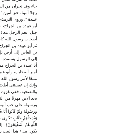
جاء وفد نجران من اليم
رجلا أمينا، حق أمين ” 
عبيدة ". وروى الترمذي
أبو عبيدة بن الجراح،
جبل، نعم الرجل معاذ 
أصحاب رسول الله كان 
ثم أبو عبيدة بن الجر
بن العاص إلى أرض بَل
إلى الرسول يستمده، فن
أبا عبيدة بن الجراح م
أمير أصحابك، وأبو عبي
متبعًا لأمر رسول الل
وإنك إن عصيتني أطعتك
والتضحية، ففي غزوة بد
يجد الابن مهربًا من ال
ورسوله على حب أبيه ، فأنزل ال
وَرَسُولَهُ وَلَوْ كَانُوا آَبَاءَهُ
وَيُدْخِلُهُمْ جَنَّاتٍ تَجْرِي مِ
يكون ملء هذا البيت در