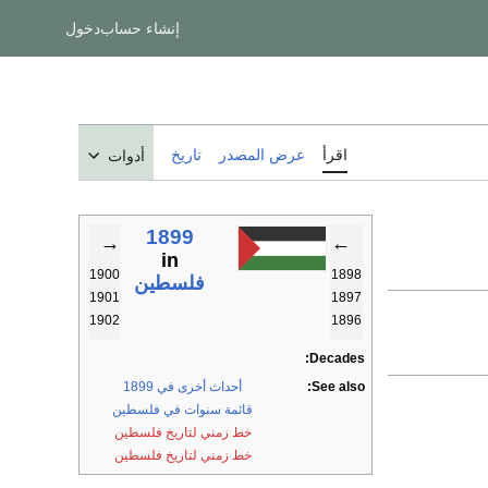
إنشاء حساب
دخول
اقرأ
عرض المصدر
تاريخ
أدوات
1899
→
←
in
1900
1898
فلسطين
1901
1897
1902
1896
Decades:
See also:
أحداث أخرى في 1899
قائمة سنوات في فلسطين
خط زمني لتاريخ فلسطين
خط زمني لتاريخ فلسطين