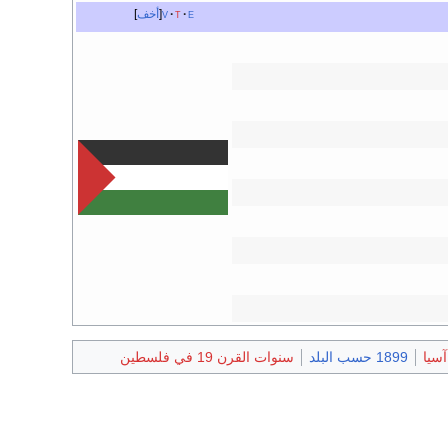
e
t
v
أخف
1899 حسب البلد
سنوات القرن 19 في فلسطين