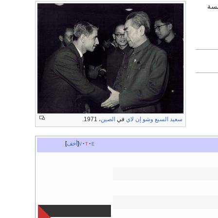
مسة
سعيد السبع
وشو إن لاي
في
الصين
، 1971.
e
t
v
أخف