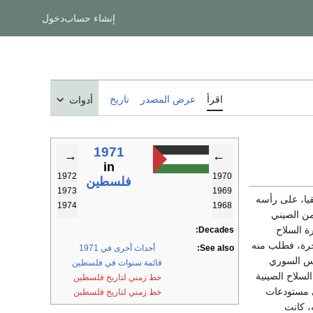
إنشاء حساب
دخول
اقرأ
عرض المصدر
تاريخ
أدوات
1971
→
←
in
1972
1970
فلسطين
1973
1969
يا، على رأسه
1974
1968
من الصيني
ة السلاح
Decades:
اخرة، فطلب منه
See also:
أحداث أخرى في 1971
يس السوري
قائمة سنوات في فلسطين
سلاح الصينية
خط زمني لتاريخ فلسطين
ي مستودعات
خط زمني لتاريخ فلسطين
، كانت