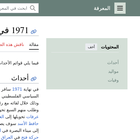
المعرفة
القائمة الرئيسية
1971 في فلسطين
مقالة
ناقش هذه ال
المحتويات
أخف
أحداث
فيما يلي قوائم الأحد
مواليد
أحداث
وفيات
في نهاية
1971
سافر 
السياسي الفلسطيني
س
وذلك خلال لقائه مع ر
وطلب منهم السبع تحوي
عرفات
تحويلها إلى
الع
حافظ الأسد
سوف يصاد
إلى ميناء البصرة في
ا
حركة فتح
في
العراق
و