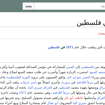
بحث
صفحة
اث التي وقعت خلال عام
1971
في
فلسطين
.
وفد من
فلسطيني
إلى
الصين
للمشاركة في مؤتمر الصداقة لشعوب آسيا وأفريق
عيد السبع
. استمرت الزيارة شهراً وأثمرت عن طلب سعيد السبع لسلاح وعتاد 
ئيس وزراء
الصين
شو إن لاي
. وافق الصينيون على تزويد
الثورة الفلسطينية
بباخر
لها إلى
مرفأ اللاذقية
في
سوريا
، وأجرى اتصالاً مع
ياسر عرفات
يبلغه بأمر الب
راق
ووضعها بعهدة معتمد
فلسطين
في
العراق
صبري البنا
، بحجة أن نظام الرئ
رها في حال وصولها إلى
مرفأ اللاذقية
، وفي منتصف عام
1972
وصلت باخرة ال
لعراق
واستلمها
عاطف أبو بكر
وإبراهيم صيدم مسؤول التسليح، وتم تخزينها ف
عندما انشق
صبري البنا
المعروف
أبو نضال
قام بمصادرة السلاح وبيع أجزاء منه