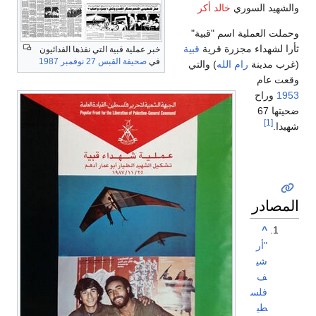
والشهيد السوري
خالد أكر
وحملت العملية اسم "قبية"
ثأرا لشهداء مجزرة قرية
قبية
خبر عملية قبية التي نفذها الفدائيون
في
صحيفة القبس
27 نوفمبر
1987
(غرب مدينة
رام الله
) والتي
وقعت عام
1953
وراح
ضحيتها 67
[1]
شهيدا.
المصادر
^
"أر
شي
ف
فلس
طي