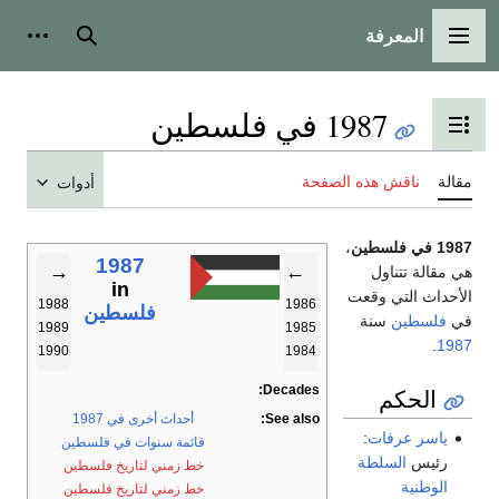
المعرفة
القائمة الرئيسية
بحث
أدوات
1987 في فلسطين
تبديل عرض جدول المحتويات
مقالة
ناقش هذه الصفحة
أدوات
1987 في فلسطين
،
1987
→
←
هي مقالة تتناول
in
الأحداث التي وقعت
1988
1986
فلسطين
في
فلسطين
سنة
1989
1985
.
1987
1990
1984
Decades:
الحكم
See also:
أحداث أخرى في 1987
ياسر عرفات
:
قائمة سنوات في فلسطين
رئيس
السلطة
خط زمني لتاريخ فلسطين
الوطنية
خط زمني لتاريخ فلسطين