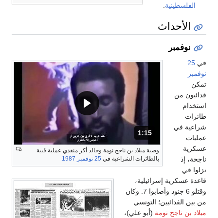
الفلسطينية
.
الأحداث
نوفمبر
في
25
نوفمبر
تمكن
فدائيون من
استخدام
طائرات
شراعية في
1:15
المدة: دقائق و 15 ثواني.
عمليات
عسكرية
وصية ميلاد بن ناجح نومة وخالد أكر منفذي عملية قبية
بالطائرات الشراعية في
25 نوفمبر
1987
ناجحة، إذ
نزلوا في
قاعدة عسكرية إسرائيلية،
وقتلو 6 جنود وأصابوا 7. وكان
من بين الفدائيين؛ التونسي
ميلاد بن ناجح نومة
(أبو علي)،