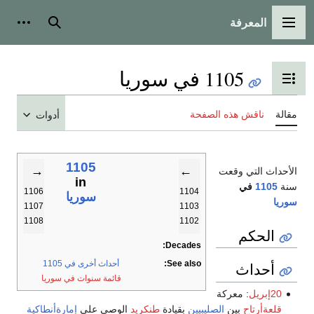
المعرفة
القائمة الرئيسية
بحث
أدوات
1105 في سوريا
تبديل عرض جدول المحتويات
مقالة
ناقش هذه الصفحة
أدوات
1105
→
←
الأحداث التي وقعت
in
سنة
1105
في
1106
1104
سوريا
سوريا
1107
1103
1108
1102
الحكم
Decades:
See also:
أحداث أخرى في 1105
أحداث
قائمة سنوات في سوريا
20إبريل
: معركة
قلعةأرتاح
بين
الصليبيين
بقيادة
طنكريد
الوصي على
إمارةأنطاكية