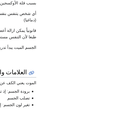
بسبب قلة الأوكسجين ا
أي شخص يتنفس بنفسه 
(دماغيا)
قانونياً يمكن ازالة 
طبعا لأن التنفس مستح
الجسم الميت يبدأ تدري
العلامات و
الموت يعني الكف عن ا
برودة الجسم: إذ ت
تصلب الجسم
تغير لون الجسم: إ