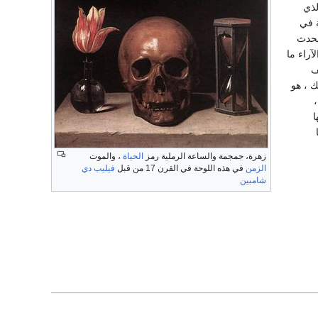
لذي
ة في
يحدث
آراء ما
ف
ك ، هو
،
ا
زهرة، جمجمة والساعة الرملية رمز
الحياة
، والموت
الزمن
في هذه اللوحة في القرن 17 من قبل
فيليب دي
شامبين