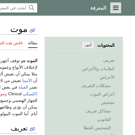
المعرفة
القائمة الرئيسية
موت
مقالة
ناقش هذه ال
المحتويات
أخف
تعريف
الموت
هو توقف أجهزة 
لإختلاف الأنواع وعموما
العلامات والأعراض
الأعراض
أن
الأميبا
مشكلات التعريف
تعمر
الفيلة
في بعض الحالات إلى 90 سنة. وتنتهي حي
إكلينيكي
Clinical
وموت
أعراض الموت
الجهاز الهضمي وجميع ا
تشخيص
يمكن أن تؤدي وظائفها 
مشاكل تعريف
أيام. أما الموت البيو
القانوني
تعريف
التشخيص الخطأ