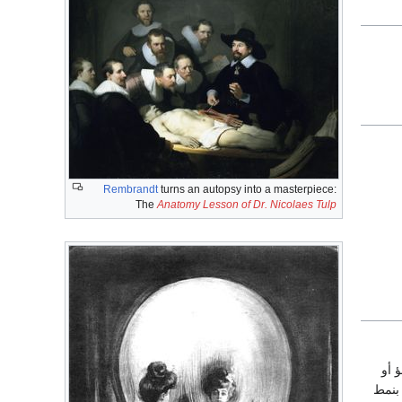
Rembrandt
turns an autopsy into a masterpiece:
The
Anatomy Lesson of Dr. Nicolaes Tulp
 أو
 بنمط