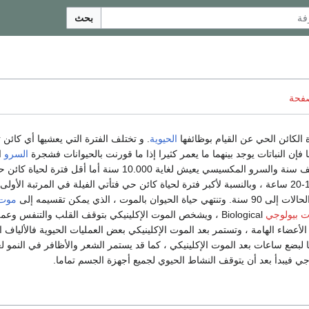
بحث
صفحة
الكائن الحي عن القيام بوظائفها
الحيوية
. و تختلف الفترة التي يعشيها أي كائن ت
 فإن النباتات يوجد بينهما ما يعمر كثيرا إذا ما قورنت بالحيوانات فشجرة
السرو
ال
مثلا يمكن أن تعيش ألف سنة والسرو المكسيسي يعيش لغاية 10.000 سنة أما أقل فترة
تعيش من 16-20 ساعة ، وبالنسبة لأكبر فترة لحياة كائن حي فتأتي الفيلة في المرتبة الأو
اة الحيوان بالموت ، الذي يمكن تقسيمه إلى
موت
 بيولوجي
Biological ، ويشخص الموت الإكلينيكي بتوقف القلب والتنفس وعم
لأعضاء الهامة ، وتستمر بعد الموت الإكلينيكي بعض العمليات الحيوية فالألياف ا
لبضع ساعات بعد الموت الإكلينيكي ، كما قد يستمر الشعر والأظافر في النمو ل
لوجي فيبدأ بعد أن يتوقف النشاط الحيوي لجميع أجهزة الجسم تماما.