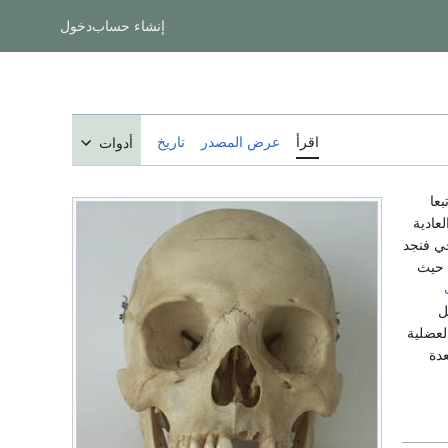
إنشاء حساب
دخول
اقرأ
عرض المصدر
تاريخ
أدوات
بعا
عادية
 لحياة كائن حي فنجد
لى حيث
ل
لعضلية
عدة