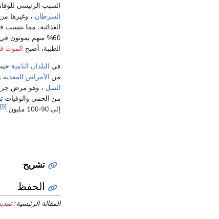
السبب الرئيسي للوفا
السرطان
، وغيرها من
الغذائية، مما يتسبب ف
60% منهم يموتون في سن أسباب تتعلق بتقدم العمر.
الطبية، أصبح
الموت ف
في
البلدان النامية
حيث 
من
الأمراض المعدية
و
السل
، وهو مرض جرثومي قد قتل 1.7 
من الحمى والوفيات تبلغ من1-3 مليون حا
[9]
إلى 90-100 مليون.
تشريح
الحفظ
المقالة الرئيسية:
تمديد