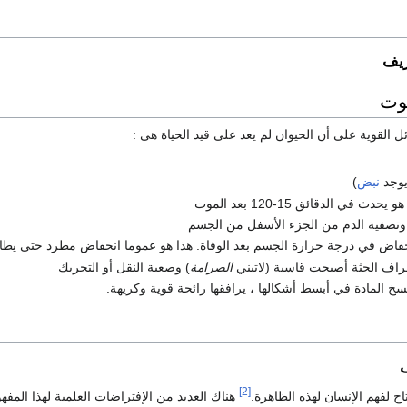
ريف
وت
ئل القوية على أن الحيوان لم يعد على قيد الحياة هى :
يوجد
نبض
)
 يحدث في الدقائق 15-120 بعد الموت
وتصفية الدم من الجزء الأسفل من الجسم
خفاض في درجة حرارة الجسم بعد الوفاة. هذا هو عموما انخفاض مطرد حتى يطاب
اف الجثة أصبحت قاسية (لاتيني
الصرامة
) وصعبة النقل أو التحريك
سخ المادة في أبسط أشكالها ، يرافقها رائحة قوية وكريهة.
[2]
ح لفهم الإنسان لهذه الظاهرة.
هناك العديد من الإفتراضات العلمية لهذا المفه