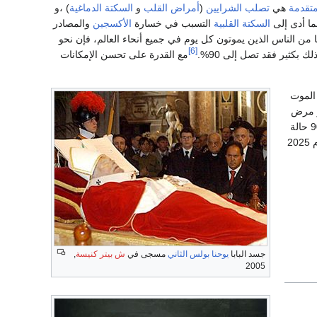
متقدمة
هي
تصلب الشرايين
(
أمراض القلب
و
السكتة الدماغية
) ،و
ما أدى إلى
السكتة القلبية
التسبب في خسارة
الأكسجين
والمصادر
 حوالى 150،000 تقريبا من الناس الذين يموتون كل يوم في جميع أنحاء العالم، فإن نحو
[6]
 بكثير فقد تصل إلى 90%.
مع القدرة على تحسن الإمكانات
الموت
و مرض
تسبب حوالى 400-900 حالة
قد يصل بحلول عام 2025
جسد البابا
يوحنا بولس الثاني
مسجى في
ش بيتر كنيسة
,
2005