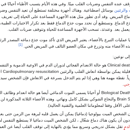
ف عنده التنفس وضربات القلب ميتًا. وفي هذه الأيام يتسبب الأطباء أحيانًا في
والرئتين
بوسائل اصطناعية. وهناك أجهزة مختلفة تستطيع أن تعيد التنفس وضر
اغ المريض. وقد أدى تطور مثل هذه الأجهزة المساعدة على الحياة إلى تعريف 
لدماغ. ونستطيع أن نحدد موت جذع الدماغ فقط بعد تكرار الاختبارات الطبية، 
د يعمل بعد. وعندئذ، تسحب الأجهزة المساعدة للحياة وتتوقف ضربات القلب.
يها عمليات التبرع بالأعضاء، يعتبر المريض الذي تأكد موت جذع دماغه المصدر الر
[1]
هذه الأعضاء منه وتزرع في مكان العضو التالف في المريض الحي.
لى نوعين:
Clinical death هو حالة الانعدام الفجائي لدوران الدم في الاوعية الدموية و التن
الوعي. في أحيان قليلة يمكن ب
 نقطة مهمة هنا وهي إذا لم يتم التدخل بسرعة في الانعاش فإن الشخص سيد
وجي
.
Biological Death أو أحيانا يسمى الموت الدماغي أيضا هو حالة انعدام وظائف ا
وساق الدماغ Brain Stem والنخاع الشوكي بشكل كامل ونهائي. وهذه الأعضاء الثلاثة المذكورة ل
(على الأقل وفقا لمعلوماتنا العلمية والتقنية الحالية).
الشخص الميت بيولوجيا (دماغيا) يمكن أن يعمل قلبه لبرهة من الزمن حتى بعد
دون أن يكون هناك دماغ شغّال ، لكن الشخص الميت دماغيا لا يستطيع التنفس ل
لدمٍٍٍ
تقل بشكل تدريجي وسريع مما يؤدي بالنهاية إلى توقف القلب أيضا عن الع