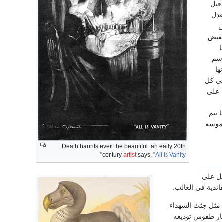
قبل
عدل
ن
خفيض
ا
biogeron المعروفة باسم
ها
في كل
 على
 يتم
لموسة
Death haunts even the beautiful: an early 20th
"
century
artist
says, "
All is Vanity
مل على
ئدية في الغالب.
، مثل جثث الشهداء
طار طقوس توديعه