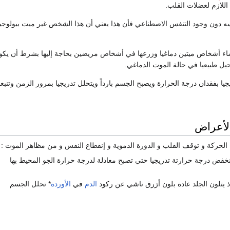
للازم لعضلات القلب.
دون وجود التنفس الاصطناعي فأن هذا يعني أن هذا الشخص غير ميت بيولوجيا
أعضاء أشخاص ميتين دماغيا وزرعها في أشخاص مريضين بحاجة إليها بشرط أن ي
يل طبيعيا في حالة الموت الدماغي.
جيا بفقدان درجة الحرارة ويصبح الجسم بارداً ويتحلل تدريجيا بمرور الزمن وتنبع
الأعراض
لحركة و توقف القلب و الدورة الدموية و إنقطاع النفس و من مظاهر الموت :
نخفض درجة حرارتة تدريجيا حتي تصبح معادلة لدرجة حرارة الجو المحيط بها
ذ يتلون الجلد عادة بلون أزرق ناشي عن ركود
الدم
في
الأوردة
* تحلل الجسم