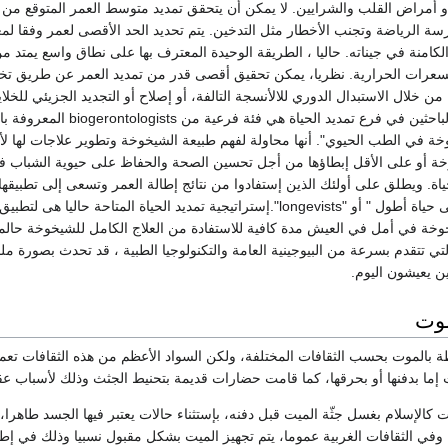
و أمراض القلب والشرايين. لا يمكن أن يتحقق تمديد متوسط ​​العمر المتوقع من 
سة الرياضة وتجنب الأخطار مثل التدخين. يتم تحديد الحد الأقصى لعمر وفقا لم
لكامنة في جيناته. حاليا ، الطريقة الوحيدة المعترف بها على نطاق واسع يمتد م
لسعرات الحرارية. نظريا، يمكن تحقيق أقصى قدر من تمديد العمر عن طريق ت
خلال الاستبدال الدوري للالأنسجة التالفة، أو إصلاح أو التجديد الجزيئي للخلاي
والأنسجة المتدهورة. الباحثين في فرع تمديد الحياة هي فئة فرعية من tologists
ة في الطب الحيوي". أنها محاولة لفهم طبيعة الشيخوخة وتطوير علاجات لها لأن
 أو على الأقل إبطاؤها من أجل تحسين الصحة والحفاظ على حيوية الشباب 
ة. ويطلق على أولئك الذين إستفادوا من نتائج إطالة العمر وتسعى إلى تطبيقها
أنفسهم "المرشدين إلى حياة أطول " أو "longevists".إستراتيجية تمديد الحياة المتاحة حاليا هى لتطبيق
خة في أمل في العيش مدة كافية للاستفادة من العلاج الكامل للشيخوخة حالما
لتي تتقدم بسرعة من البيوجينية العامة والتكنولوجيا الطبية ، قد تحدث بصورة م
ن يعيشون اليوم.
وت
ة بالموت بحسب الثقافات المختلفة، ولكن السواد الأعظم من هذه الثقافات تع
 إما بدفنها أو بحرقها، كما قامت حضارات قديمة بتحنيط الجثث وذلك لأسباب عقا
ات كالإسلام بغسل جثّة الميت قبل دفنه، بإستثناء حالات يعتبر فيها الجسد طاهرا
 وفي الثقافات الغربية عموما، يتم تجهيز الميت بشكل مقبول نسبيا وذلك في إ