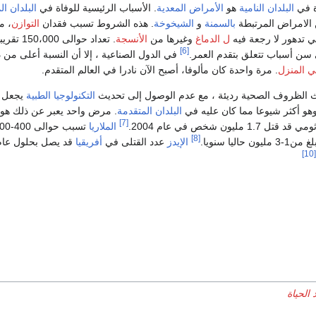
ة في
البلدان النامية
هو
الأمراض المعدية
. الأسباب الرئيسية للوفاة في
البلدان ال
 الامراض المرتبطة
بالسمنة
و
الشيخوخة
. هذه الشروط تسبب فقدان
التوازن
، م
ي تدهور لا رجعة فيه
ل الدماغ
وغيرها من
الأنسجة
. تعداد
[6]
في الدول الصناعية ، إلا أن النسبة أعلى من ذلك
ي المنزل
. مرة واحدة كان مألوفا، أصبح الآن نادرا في العالم المتقدم.
الظروف الصحية رديئة ، مع عدم الوصول إلى تحديث
التكنولوجيا الطبية
يجعل 
هو أكثر شيوعا مما كان عليه في
البلدان المتقدمة
. مرض واحد يعبر عن ذلك ه
[7]
مليون شخص في عام 2004.
الملاريا
[8]
ليا سنويا.
الإيدز
عدد القتلى في
أفريقيا
[10]
 الحياة