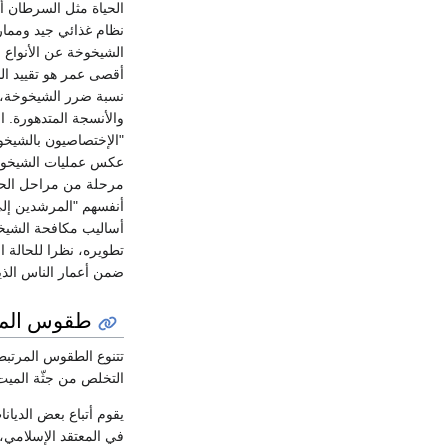
الحياة مثل السرطان أ
نظام غذائي جيد وممار
الشيخوخة عن الأنواع ا
أقصى عمر هو تقييد ا
نسبة ضرر الشيخوخة، من 
"الإختصاصيون بالشيخوخ
عكس عمليات الشيخوخة
مرحلة من مراحل الحيا
أساليب مكافحة الشيخو
تطويره، نظرا للحالة ا
ضمن أعمار الناس الذي
طقوس الم
تتنوع الطقوس المرتبط
التخلص من جثّة الميت
يقوم أتباع بعض الديان
في المعتقد الإسلامي،