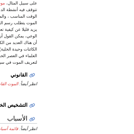
على سبيل المثال،
موت
تتوقف فيه أنشطة الدم
الوقت المناسب ، والمو
الموت يتطلب رسم الحدو
يزيد قليلا عن كيفية ت
الوعي، يمكن القول أن
أن هناك العديد من الك
الكائنات وحيدة الخلية
العلماء في العصر الح
لتعريف الموت في سي
القانوني
انظر أيضاً:
الموت القا
التشخيص الخ
الأسباب
انظر أيضاً:
قائمة أسبا