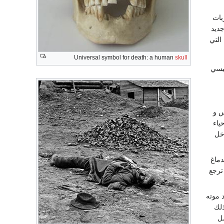
بات
جديد
التي
Universal symbol for death: a human
skull
ئيسي
فس و
واسطة انعاش القلب والرئتين Cardiopulmonary resuscitation احياء
خل
لدماغ
ن ترجع
 موته
ذلك
مل