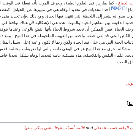
 الدماغ
، كما يمارس في العلوم الطبية، ويعرف الموت بأنه نقطة في الوقت ا
[5]
[4]
[2]
[3]
اغ.
أحد التحديات في تحديد الوفاة هى في تمييزها عن [الحياة]]. كنقط
ت يبدو أنه يشير إلى اللحظة التي تنتهي فيها الحياة. ومع ذلك ،فإن تحديد متى 
د الدقيقة بين مفاهيم الحياة والموت. هذه هي الإشكالية لأن هناك توافقا في ال
عريف الحياة. فمن الممكن أن تحدد شروط الحياة بأنها التمتع بالوعى.وعندما يتوق
 الكائن الحي قد لقى حتفه. واحدة من العيوب الملحوظة في هذا النهج ، ومع ذل
ائنات الحية التي هي على قيد الحياة ولكن ربما لا تكون واعية (على سبيل المثال
). مشكلة أخرى مع هذا النهج هو في الوعي ذاته، والتي لها تعريفات مختلفة قدمه
ديث, علماء النفس والفلاسفة. هذه مشكلة عامة لتحديد الوفاة تشكل تحديا خاصا
اق الطب.
نوني
طأ
ب الوفاة حسب المعدل
and
قائمة أسباب الوفاة التي يمكن منعها