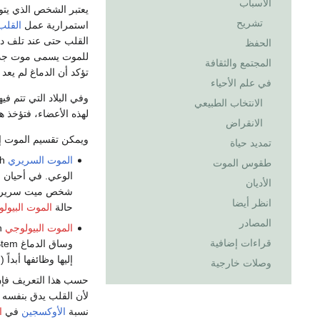
الأسباب
يعتبر الشخص الذي يتوق
تشريح
استمرارية عمل
القلب
القلب حتى عند تلف دم
الحفظ
للموت يسمى موت جذع ا
المجتمع والثقافة
تؤكد أن الدماغ لم يع
في علم الأحياء
وفي البلاد التي تتم ف
الانتخاب الطبيعي
لهذه الأعضاء، فتؤخذ 
الانقراض
ويمكن تقسيم الموت إ
تمديد حياة
الموت السريري
طقوس الموت
الأديان
شخص ميت سريرياً.
انظر أيضا
حالة
الموت البيول
المصادر
الموت البيولوجي
قراءات إضافية
إليها وظائفها أبداً 
وصلات خارجية
حسب هذا التعريف فإن 
لأن القلب يدق بنفسه 
نسبة
الأوكسجين
في
ا