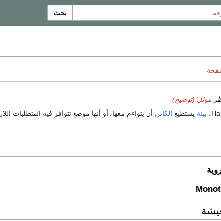
بحث
ناقش
.
موئل (توضيح)
لا
 يتواءم معها، أو أنها موضع تتوافر فيه المتطلبات اللازمة
الكائن
يستطيع
بيئة
الم
Monoty
طري