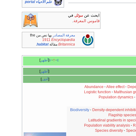
علم الأحياء portal
في
موئل
ابحث عن
.
قاموس المعرفة
بها نص من the
معرفة المصادر
1911
Encyclopædia
.
habitat
مقالة
Britannica
أظهر
v
t
e
أظهر
أخف
Abundance
·
Allee effect
·
Depe
Logistic function
·
Malthusian g
Population dynamics
·
Biodiversity
·
Density-dependent inhibit
Flagship specie
Latitudinal gradients in speci
Population viability analysis
·
R
Species diversity
·
Speci