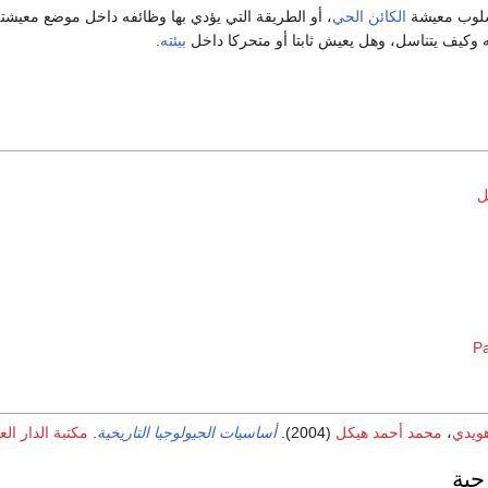
 الطريقة التي يؤدي بها وظائفه داخل موضع معيشته، أي
الكائن الحي
هو أسلوب 
.
بيئته
كيف يحصل على غذائه وكيف يتناسل، وهل يعيش ث
ا
P
ر العربية للكتب
.
أساسيات الجيولوجيا التاريخية
(2004).
محمد أحمد هيكل
،
عبد ا
وصل