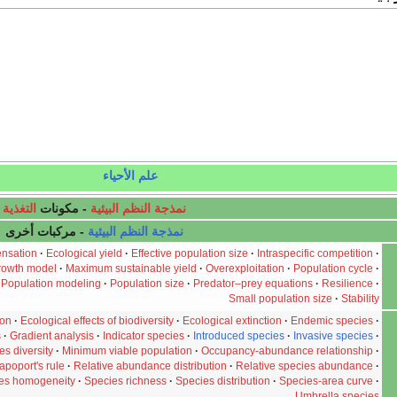
علم الأحياء
التغذية
- مكونات
نمذجة النظم البيئية
- مركبات أخرى
نمذجة النظم البيئية
nsation
·
Ecological yield
·
Effective population size
·
Intraspecific competition
·
rowth model
·
Maximum sustainable yield
·
Overexploitation
·
Population cycle
·
Population modeling
·
Population size
·
Predator–prey equations
·
Resilience
·
Small population size
·
Stability
ion
·
Ecological effects of biodiversity
·
Ecological extinction
·
Endemic species
·
s
·
Gradient analysis
·
Indicator species
·
Introduced species
·
Invasive species
·
es diversity
·
Minimum viable population
·
Occupancy-abundance relationship
·
apoport's rule
·
Relative abundance distribution
·
Relative species abundance
·
es homogeneity
·
Species richness
·
Species distribution
·
Species-area curve
·
Umbrella species