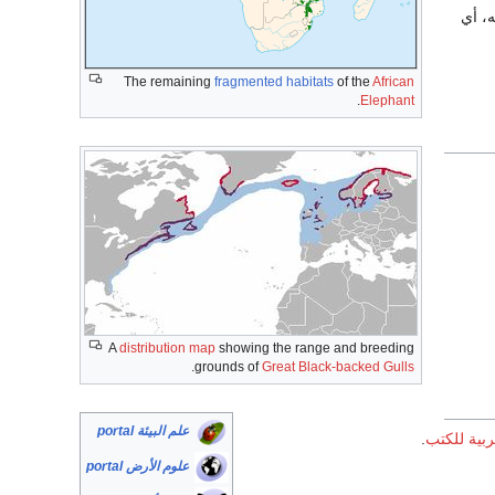
، أو
The remaining
fragmented habitats
of the
African
.
Elephant
A
distribution map
showing the range and breeding
.
grounds of
Great Black-backed Gulls
علم البيئة portal
.
مكتبة الدا
علوم الأرض portal