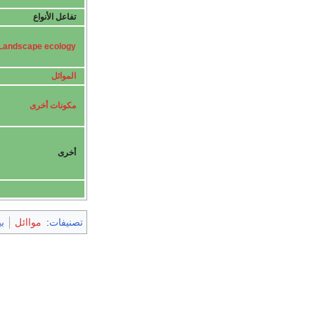
تفاعل الأنواع
Landscape ecology
الموائل
مكونات أخرى
أخرى
ئة
مواائل
:
تصنيفات