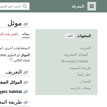
المعرفة
القائمة الرئيسية
موئل
 هذه الصفحة
مقالة
المحتويات
أخف
التعريف
ستخدامات أخرى، انظر
الموائل الصغروية
أو المأوى Habitat،
الموئل
[1]
لحياة الكائن.
Monotypic habitat
طريقة المعيشة
التعريف
انظر أيضاً
المصادر
وائل الصغروية
وصلات خارجية
pic habitat
قة المعيشة