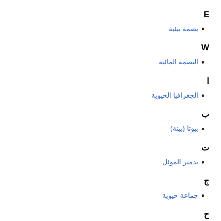
E
بصمة بيئية
W
البصمة المائية
ا
الجغرافيا الحيوية
ب
بيوتا (بيئة)
ت
تدمير الموئل
ج
جماعة حيوية
ح