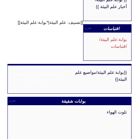
 البيئة }}
[[تصنيف: علم البيئة|*بوابة:علم البيئة]]
باسات
تحرير
 البيئة/
ت
[{{fullurl:بوابة:علم البيئة/مواضيع
علم البيئة/مواضيع علم
علم البيئة|action=edit}}
]
مواضيع في
تحرير
علم البيئة
بوابات شقيقة
تحرير
واء