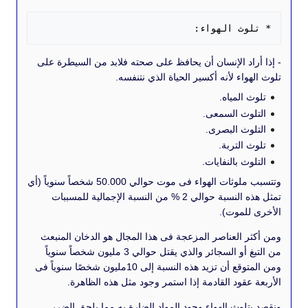
لوث الهواء:
راد الإنسان أن يحافظ على صحته فلابد من السيطرة على
واء لأنه أكسير الحياة الذي نتنفسه.
 المياه.
وث السمعى.
وث البصرى.
 التربة.
وث بالنفايات.
وتتسبب ملوثات الهواء فى موت حوالي 50.000 شخصاً سنوياً (أي
تمثل هذه النسبة حوالي 2 % من النسبة الإجمالية للمسببات
للموت).
ر العناصر المزعجة فى هذا المجال هو الدخان المنبعث
من التبغ أو السجائر والذي يقتل حوالي 3 مليون شخصاً سنوياً
ومن المتوقع أن تزيد هذه النسبة إلى 10مليون شخصًا سنوياً فى
عقود القادمة إذا استمر وجود مثل هذه الظاهرة.
لوث الهواء وجود المواد الضارة به مما يلحق الضرر