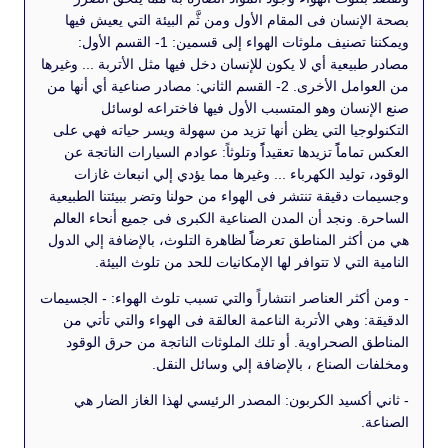
نسان فى المقام الأول ومن ثَّم البيئة التي يعيش فيها
ويمكننا تصنيف ملوثات الهواء إلى قسمين: 1- القسم الأول:
يعية أي لا يكون للإنسان دخل فيها مثل الأتربة ... وغيرها
من العوامل الأخرى. 2- القسم الثاني: مصادر صناعية أي أنها من
نسان وهو المتسبب الأول فيها فاختراعه لوسائل
جيا التي يظن أنها تزيد من سهولة ويسر حياته فهي على
اماًً تزيدها تعقيداًً وتلوثاً: عوادم السيارات الناتجة عن
توليد الكهرباء ... وغيرها مما يؤدي إلي انبعاث غازات
دقيقة تنتشر فى الهواء من حولنا وتضر ببيئتنا الطبيعية
 ونجد أن المدن الصناعية الكبرى فى جميع أنحاء العالم
ثر المناطق تعرضاًً لظاهرة التلوث، بالإضافة إلي الدول
التي لا تتوافر لها الإمكانيات للحد من تلوث البيئة.
ثر العناصر انتشاراً والتي تسبب تلوث الهواء: - الجسيمات
 وهي الأتربة الناعمة العالقة فى الهواء والتي تأتي من
الصحراوية. أو تلك الملوثات الناتجة من حرق الوقود
الصناع ، بالإضافة إلي وسائل النقل.
كسيد الكربون: المصدر الرئيسي لهذا الغاز الضار هي