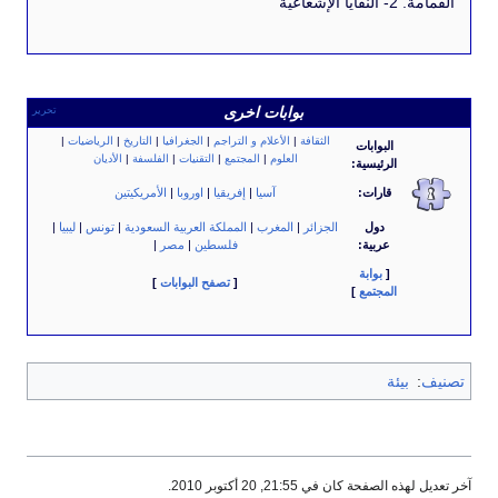
اعية
بوابات اخرى
تحرير
الثقافة
|
الأعلام و التراجم
|
الجغرافيا
|
التاريخ
|
الرياضيات
|
البوابات
العلوم
|
المجتمع
|
التقنيات
|
الفلسفة
|
الأديان
الرئيسية:
قارات:
آسيا
|
إفريقيا
|
اوروبا
|
الأمريكيتين
دول
الجزائر
|
المغرب
|
المملكة العربية السعودية
|
تونس
|
ليبيا
|
عربية:
فلسطين
|
مصر
|
[
بوابة
[
تصفح البوابات
]
المجتمع
]
يئة
حة كان في 21:55, 20 أكتوبر 2010.