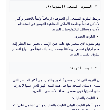
لتلوث السمعى (الضوضاء):
تلوث السمعى أو الضوضاء ارتباطاً وثيقاًً بالحضر وأكثر
تقدماًً وخاصة الأماكن الصناعية للتوسع في استخدام
وسائل التكنولوجيا .. المزيد
وث البصرى:
يه لأي منظر تقع عليه عين الإنسان يحس عند النظر إليه
ياح نفسي. ويمكننا وصفه أيضاً بأنه نوعاًً من أنواع انعدام
لفني .. المزيد
لوث التربة:
ة التي تعتبر مصدراً للخير والثمار، من أكثر العناصر التي
سان استخدامها فى هذه البيئة. فهو قاسٍ عليها لا يدرك
يتها فهي مصدر الغذاء الأساسي .. المزيد
وث بالنفايات:
- من أنواع التلوث البيئى التلوث بالنفايات والتى تشتمل على: 1-