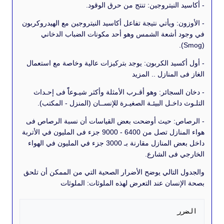
 النيتروجين: تنتج من حرق الوقود.
ن: ويأتي نتيجة تفاعل أكاسيد النيتروجين مع الهيدروكربون
 أشعة الشمس وهو أحد مكونات الضباب الدخاني
كسيد الكربون: يوجد بتركيزات عالية وخاصة مع استعمال
 المنازل .. المزيد
لسجائر: وهو أقـرب الأمثلة وأكثر شيـوعاًً فى إحـداث
داخـل البيئـة الصغيـرة للإنســان (المنزل - المكتب).
ص: حيث أوضحت بعض القياسات أن نسبة الرصاص فى
هواء المنازل تصل من 6400 - 9000 جزء فى المليون في الأتربة
داخل بعض المنازل مقارنة بـ 3000 جزء في المليون في الهواء
 فى الشارع.
 التالي يوضح الأضرار الصحية التي من الممكن أن تلحق
نسان عند التعرض لهذه الملوثات: الملوثات