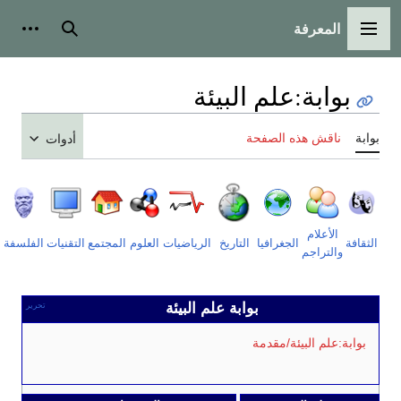
معرفة
الرئيسية
بحث
أدوات شخصية
بة
:
علم البيئة
ش هذه الصفحة
أدوات
علام
فهرس
الجغرافيا
التاريخ
الرياضيات
العلوم
المجتمع
التقنيات
الفلسفة
الأديان
تراجم
البوابات
بوابة علم البيئة
تحرير
م البيئة/مقدمة