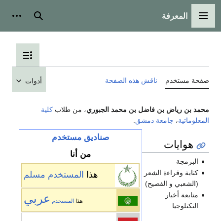
المعرفة
القائمة الرئيسية
بحث
أدوات شخ
تبديل عرض جد
فحة مستخدم
ناقش هذه الصفحة
أدوات
حمد بن رياض بن فاضل بن محمد الجبوري
، من طلاب
كلية
لمعلوماتية
،
جامعة دمشق
.
صناديق مستخدم
هوايات
من أنا
البرمجة
كتابة وقراءة الشعر
هذا
المستخدم
مسلم
(الشعبي و الفصيح)
متابعة أخبار
عربي
هذا
المستخدم
التكنلوجيا