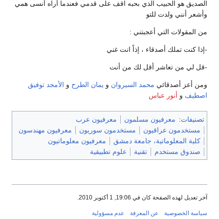
لصديق هو الحبيب الذي بحبه اقف على قدمي فعندما أراه أنسى همي
أشعر أنني ولدت للتو
ن المقولات التي أعجبتني :
إذا كنت تملك أصدقاء ، إذاً انت غني
قل لي من تعاشر أقل لك من أنت
من أعز أصدقائي
محمد السيروان
و
يمان الطرح
و
الأمجد توفيق
صطيف
و
أنور عباس
تصنيفات
:
معرفيون مسلمون
معرفيون عرب
مستخدمون عراقيون
مستخدمون سوريون
معرفيون مهندسون
كلية المعلوماتية، جامعة دمشق
معرفيون معلوماتيون
صندوق مستخدم
تقنية
علوم تطبيقية
ر تعديل لهذه الصفحة كان في 19:06, 1 أكتوبر 2010.
ياسة الخصوصية
عن المعرفة
عدم مسؤولية