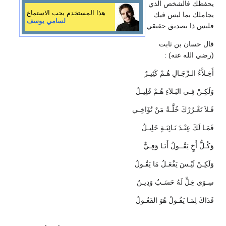
حفظك فالشخص الذي
هذا المستخدم يحب الاستماع
جاملك بما ليس فيك
لسامي يوسف
ليس ذا بصديق حقيقي
ال حسان بن ثابت
رضي الله عنه) :
خِـلاَّءُ الـرِّجَـالِ هُـمْ كَثِيـرٌ
لَكِـنْ فِـي البَـلاَءِ هُـمْ قَلِيـلُ
ـلاَ تَغْـرُرْكَ خُلَّـةُ مَنْ تُؤَاخِـي
مَـا لَكَ عِنْـدَ نَـائِبَـةٍ خَلِيـلُ
كُـلُّ أَخٍ يَقُــولُ أَنَـا وَفِـيٌّ
لَكِـنْ لَيْـسَ يَفْعَـلُ مَا يَقُـولُ
ِـوَى خِلٍّ لَهُ حَسَـبٌ وَدِيـنٌ
ذَاكَ لِمَـا يَقُـولُ هُوَ الفَعُـولُ