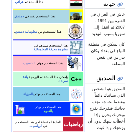
حياته
هذا المستخدم
عراقي
.
اش في العراق في
هذا المستخدم يقيم في
دمشق
.
الفترة بين 1991 -
2007 ثم انتقل إلى
هذا المستخدم من
معلوماتية دمشق
.
وريا بسبب التهديد .
ان يسكن في منطقة
هذا المستخدم مساهم في
مشروع معرفة المعلوماتية
.
لبياع في بغداد وكان
دراس في نفس
هذا المستخدم مهتم
بالحاسوب
.
لمنطقة .
الصديق
بإمكان هذا المستخدم البرمجة
بلغة
C++
سي++
.
لصديق هو الشخص
هذا المستخدم مهتم
بالفيزياء
.
لذي يساندك دائماً
عندما تحتاجه تجده
هذا المستخدم مهتم
جانبك فبفرحك يفرح
بالعلوم
بحزنك يحزن وإذا
خطأت ينبهك بدون أن
المادة المفضلة لدى هذا المستخدم
رياضيات
هي
الرياضيات
.
زعجك وإذا غبت