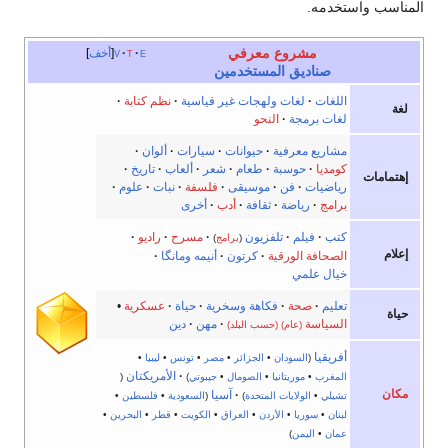
المناسب واستخدمه.
مشروع معرفي
e
t
v
أخف
صناديق المستخدمين
اللغات
·
لغات ولهجات غير قياسية
·
نظم كتابة
·
لغة
لغات برمجة
·
النحو
مشاريع معرفية
·
حيوانات
·
سيارات
·
ألوان
·
كومديا
·
حوسبة
·
طعام
·
شعر
·
ألعاب
·
تاريخ
·
إهتمامات
رياضيات
·
فن
·
موسيقى
·
فلسفة
·
نبات
·
علوم
·
برامج
·
رياضة
·
ثقافة
·
أدب
·
أخرى
كتب
·
فيلم
·
تلفزيون
·
مسرح
·
راديو
·
(
برامج
)
إعلام
الصحافة الورقية
·
كرتون
·
أنيمه ومانگا
·
خيال علمي
تعليم
·
صحة
·
فكاهة وسخرية
·
حياة
·
عسكرية
•
حياة
السياسة
·
مهن
·
دين
(عام)
(حسب البلد)
أفريقيا
(
السودان
•
الجزائر
•
مصر
•
تونس
•
ليبيا
•
·
الأمريكتان
المغرب
•
موريتانيا
•
الصومال
•
جيبوتي
)
(
مكان
·
آسيا
تشيلي
•
الولايات المتحدة
)
(
السعودية
•
فلسطين
•
لبنان
•
سوريا
•
الأردن
•
العراق
•
الكويت
•
قطر
•
البحرين
•
عمان
•
اليمن
)