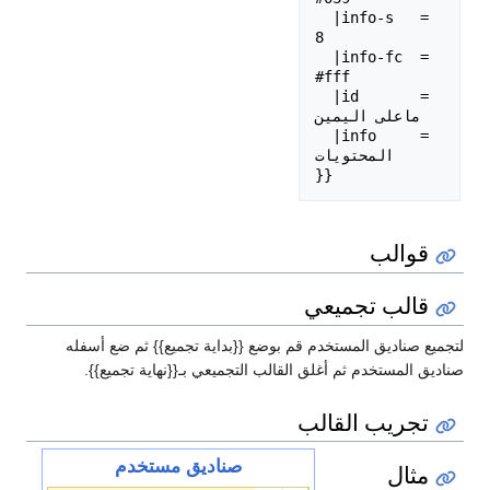
  |info-s   = 
8

  |info-fc  = 
#fff

  |id       = 
ماعلى اليمين

  |info     = 
المحتويات

قوالب
قالب تجميعي
لتجميع صناديق المستخدم قم بوضع {{بداية تجميع}} ثم ضع أسفله
صناديق المستخدم ثم أغلق القالب التجميعي بـ{{نهاية تجميع}}.
تجريب القالب
صناديق مستخدم
مثال