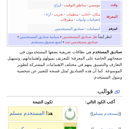
وقت
موسمي
·
مناطق التوقيت
·
أبراج
مكان
·
أجانب
·
منظمات
·
تخريب
·
آراء
·
المعرفة
إحصائيات وأدوات
·
متفرقات
غيرهم
ابتسامات
·
صناديق المستخدمين
انظر أيضاً
نقل صناديق المستخدمين
•
سياسة صناديق المستخدمين
•
صناديق مستخدمين جدد
•
اصنع صندوق مستخدم
صناديق المستخدم
هي بطاقات تعريفية يضعها المستخدمون في
صفحاتهم الخاصة على المعرفة؛ للتعريف بميولهم واهتماماتهم، وتسهيل
التعارف والتنسيق بينهم في مختلف الاهتمامات المشتركة لتطوير
الموسوعة. كما أن هذه الصناديق تُمثل فسحة للتعبير عن شخصية
وميول المستخدم.
قوالب
أكتب الكود التالي:
تكون النتيجة
هذا
المستخدم
مسلم
{{
مستخدم مسلم
}}
عربي
{{
مستخدم عربي
}}