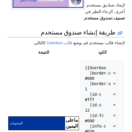
لإيجاد صناديق مستخدم
أخرى، الرجاء النظر في
تصنيف:صندوق مستخدم
.
طريقة إنشاء صندوق مستخدم
لإنشاء قالب مستخدم قم بوضع
قالب:Userbox
كالتالي:
الكود
النتيجة
{{Userbox

  |border-c = 
#000

  |border-s = 
1

  |id-c     = 
#fff

  |id-s     = 
12

  |id-fc    = 
ماعلى
#000

المحتويات
اليمين
  |info-c   = 
#039
