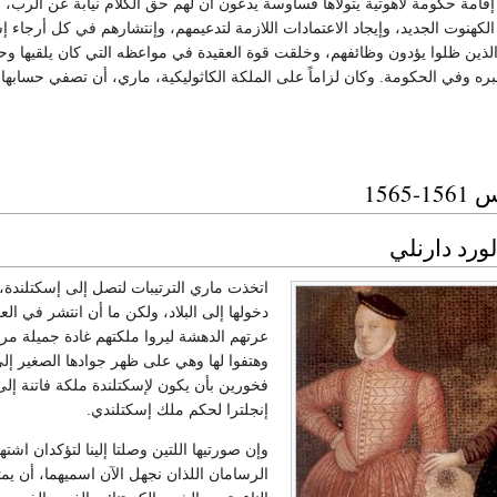
مة حكومة لاهوتية يتولاها قساوسة يدعون أن لهم حق الكلام نيابة عن الرب، بذ
الكهنوت الجديد، وإيجاد الاعتمادات اللازمة لتدعيمهم، وإنتشارهم في كل أرجاء إ
 الذين ظلوا يؤدون وظائفهم، وخلقت قوة العقيدة في مواعظه التي كان يلقيها و
ره وفي الحكومة. وكان لزاماً على الملكة الكاثوليكية، ماري، أن تصفي حسابها
1565
ورد دارنلي
اتخذت ماري الترتيبات لتصل إلى إسكتلند
دخولها إلى البلاد، ولكن ما أن انتشر في ا
عرتهم الدهشة ليروا ملكتهم غادة جميلة مرحة
وهتفوا لها وهي على ظهر جوادها الصغير إل
فخورين بأن يكون لإسكتلندة ملكة فاتنة إلى
إنجلترا لحكم ملك إسكتلندي.
وإن صورتيها اللتين وصلتا إلينا لتؤكدان اش
الرسامان اللذان نجهل الآن اسميهما، أن يمث