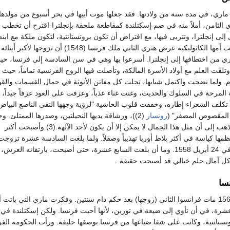
ي، في مدة سنة من ولادتها. فقد جعلها موت أبيها في بحر أسبوع من مولدها
ي الثامن، أملاً منه في ضم إسكتلندة كمقاطعة ملحقة بإنجلترا-اقترح أن تخطب 
إلى إنجلترا، وتتربى فيها، مع افتراض أن تكون بروتستانتية، لتكون ملكة مع ابنه 
ولكن بدلاً من هذا، قبلت أمها الكاثوليكية عرض هنري الثاني ملك فرنسا (1548) أن تزوجها لأكبر أبنائه
اري من اختطافها إلى إنجلترا. أسرعوا بها وهي في سن السادسة إلى فرنسا، ح
وتلقت العلم مع أولاد الأسرة المالكة، وتأصلت فيها الروح الفرنسية تماماً، حيث 
 ولما نضجت واكتمل شبابها، تجلت كل مفاتن الأنوثة في جمال القسمات والقو
 المرحة في السلوك والحديث، وغنت غناء عذباً، وعزفت على العود عزفاً جيداً،
اً تكلف الشعراء إطاره، وخفقت قلوب الحاشية "لرؤية وجهها النقي الناصع البياض 
رونسار
(2))، ورشاقة يديها النحيلتين، وصدرها الممتلئ. و
لوبيتال الوقور الرزين ذهب إلى أن مثل هذا الجمال لا يمكن إلا أن يكون لأحد الآلهة.(3) وأصبحت أكثر
مها كياسة في أكثر بلاط أوربا تهذيباً وصقلاً. ولما بلغت السادسة عشرة تزوجت
عهد فرنسا (الدوفين) في 24 أبريل 1558. وما أن بلغت السابع عشرة، حتى أصبحت، بارتقائه العر
كل آمال حلم خيالي قد أصبحت حقيقة.
سا
ولكن في 5 ديسمبر 1560 مات فرانسوا الثاني (زوجها) بعد حكم دام سنتين. وفكرت ماري التي باتت
رة، في أن تأوي إلى ضيعة في تورين، لأنها أحبت فرنسا. ولكن إسكتلندة في 
بروتستانتية، وكانت على شفا ضياعها من فرنسا بوصفها حليفة. ورأت الحكومة الف