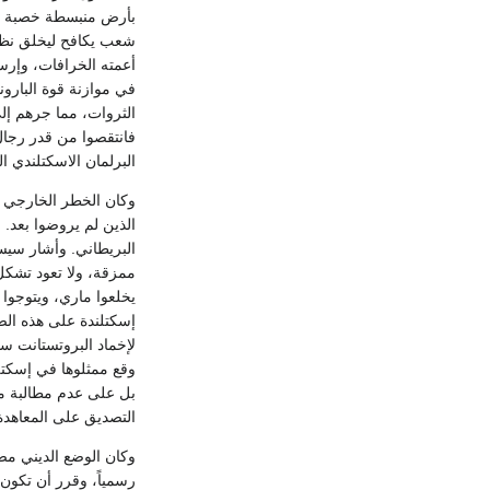
بأرض منبسطة خصبة بفض
شعب يكافح ليخلق نظاما
أعمته الخرافات، وإرس
في موازنة قوة البارون
الثروات، مما جرهم إلى
فانتقصوا من قدر رجال ا
البرلمان الاسكتلندي ا
وكان الخطر الخارجي أق
الذين لم يروضوا بعد.
البريطاني. وأشار سيسل
ممزقة، ولا تعود تشكل 
يخلعوا ماري، ويتوجوا ن
إسكتلندة على هذه الصو
لإخماد البروتستانت س
بل على عدم مطالبة م
التصديق على المعاهدة
رسمياً، وقرر أن تكون 