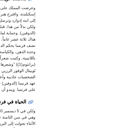
وعرضت المملك على مار
إسكتلندة، واقترح هنر
إلى ابنه إدوارد وترسل 
(الدوفين). وحماية لم
هناك ثلاثة عشر عاماً، 
نصف فرنسا بحكم الدم.
وحدة الذهن، والكياسة
باللاتينية، وكتبت شعر
(برانتوم(1)) "وشعرها المقصوص المضفر" (
الشخصيات جاذبية وأعظ
على فرنسا. ويبدو أن 
الحياة في فرن
وهي في سن الثامنة عش
الأثناء تحولت إلى ال