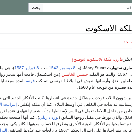
بحث
لكة الاسكوت
صفحة
انظر
ماري، ملكة الاسكوت (توضيح)
ماري ستيوارت
Mary Stuart، (و.
8 ديسمبر
1542
- ت.
8 فبراير
1587
)، هي مل
جيمس الخامس
(من اسكتلندا)، قامت أمها بتدبير زوا
ا طفلين بعد)، وأرسلتها لتعيش في البلاط الفرنسي. تملكت
فرنسا
لمدة سبعة ايا
 قصيرة من تتويجه عام 1560.
دِير شؤون البلاد، فوجدت مشاكل جديدة في انتظارها. كانت الأفكار الجديد التي ح
ستانتية قد بدأت في التغلغل في أوسط النبلاء، كما أن ملكة إنكلترا،
إليزابيث ال
اص من داخل البلاط، تعمل في السر لإسقاطها. بدأت شعبيتها تتهاوي عندما ت
لورد دارنلي
)، كما أنها أصبحت تحكم
عدم تسامحها مع الأفكار الدينية الأخرى وتطرفها لحساب مذهبها الكاثوليكي. وجد
ها على اعتزال الحكم (1567 م). لجأت عند عَدُوتِها السابقة،
إليزا