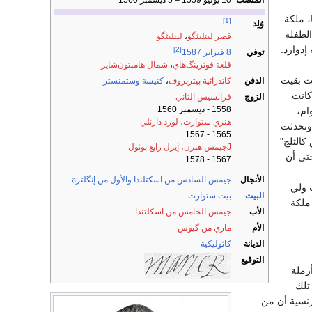
المنصب
10 يوليو 1559 – 5 ديسمبر 1560
، ملكة
[1]
وُلِد
الطفلة
قصر لينليثگو
،
لينليثگو
إدوارد.
[2]
توفي
8 فبراير
1587
قلعة فوثرينگ‌هاي
،
شمال هامپتون‌شاير
يث بقيت
الدفن
كاتدرائية پيتربروف
،
كنيسة وستمنستر
كانت
الزوج
فرانسيس الثاني
1558 - ديسمبر 1560
ام،
هنري ستوارت، لورد دارنلي
 وتحدثت
1565 - 1567
كالثلج"
Jجيمس هپرن، إيرل رابع بوثول
حتى أن
1567 - 1578
الأنجال
جيمس السادس من اسكتلندا والأول من إنگلترة
 ولي
البيت
بيت ستوارت
ش، ملكة
الأب
جيمس الخامس من اسكلتندا
الأم
ماري من گيوس
الديانة
كاثوليكية
التوقيع
 أرملة
تلك
رنسية أن من