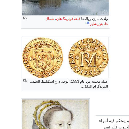
ولدت ماري ووالدها
قلعة فوثرينگ‌هاي
،
شمال
[3]
هامپتون‌شاير
.
عملة معدنية من عام 1553: الوجه، درع اسكتلندا، الخلف،
المونوگرام الملكي.
 يتحكم فيه أمراء
لجنوب فقد تميز