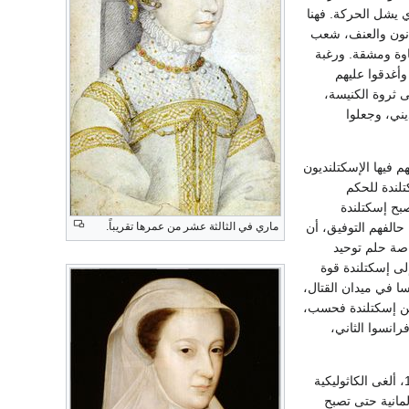
 يشل الحركة. فهنا
قانون والعنف، شعب
اوة ومشقة. ورغبة
وأغدقوا عليهم
ى ثروة الكنيسة،
يني، وجعلوا
 فيها الإسكتلنديون
لندة للحكم
صبح إسكتلندة
حالفهم التوفيق، أن
ماري في الثالثة عشر من عمرها تقريباً.
خاصة حلم توحيد
لى إسكتلندة قوة
ا في ميدان القتال،
وج الفرنسيين من إسكتلندة فحسب،
انسوا الثاني،
وكان الوضع الديني مضطرباً، بنفس القدر. ذلك أن "برلمان الإصلاح الديني" الإسكتلندي الذي التأم 1550، ألغى الكاثوليكية
لمانية حتى تصبح