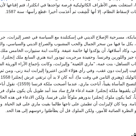
 استغلت بعض الأطراف الكاثوليكية فرصة تواجدها في انكلترا، فتم إقناعها لأ
سقاط النظام، إلا أنها كُشِفت ثم أُعدَمت أخيرا -قطع رأسها- سنة 1587.
بكة، مسرحية الإصلاح الديني في إسكتلندة مع السياسة في عصر إليزابث، جر
بكل ما فيها من سحر الجمال والحب المشبوب والصراع الديني والسياسي، وال
ي، وكاد أسلافها، أن يؤكدوا لها خاتمة عنيفة. وكانت ابنة ستيوارت الخامس ملك
 جيز واللورين وفرنسا. وحفيدة مرجريت تيودور ابنة هنري السابع ملك إنجلترا، 
التساهل- بنت عمة، "ماري اللعينة" وإليزابث، وكانت بإجماع الآراء الوريثة ال
توفيت إليزابث دون عقب، وفي رأي هؤلاء الذين اعتبروا إليزابث ابنة زنى، ومن ثم 
مؤهلة 
ستيوارت لا إليزابث. ولتصبح المأساة يقيناً، أباحت ماري، عندما أصبحت ملكة فرن
ة أن يلقبوها ملكة إنجلترا. فثمة ادعاء فارغ ساد منذ أمد طويل بأن يكون ملوك فر
ضاً، كما يكون ملوك إنجلترا بدورهم ملوكاً على فرنسا، ولكن الادعاء في هذه الحا
عامة. وما كان لإليزابث أن تطمئن على تاجها طالما بقيت ماري على قيد الحياة. و
 أو النظرة الصائبة للأمور، ولكن الملوك قل أن يطأطئوا رءوسهم إلى هذا الحد.
ش