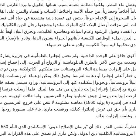
ل ماء المطر، ولكنها مظلمة معتمة بسبب شتائها الطويل والبرد القارس الذي
ً أخلاقياً وحضارياً، من حمأة الأمية واختلاط الأنساب والفساد والتمرد على ال
ال السحرة إلى الإعدام حرقاً، يفتش في عقيدة دينية متشددة عن حياة أقل قس
ات التي مزقت أوصال البلاد، كان الملوك ساندوا وشجعوا رجال الدين الكاثوليك 
 الفساد وقبول الرشوة وعدم المبالاة ومعاشرة الخليلات. وتحرق النبلاء لهفاً عل
لدين، بملء الوظائف الكنسية بأبنائهم الخبراء بشئون الدنيا، ونادوا بالإصلاح الد
لذي تحكموا فيه سيداً للكنيسة والدولة على حد سواء.
وى حافز على الوحدة الداخلية. ولم تحس إنجلترا بالطمأنينة في جزيرة يشاركهم
 وسعت من حين لآخر، بالطرق الدبلوماسية أو الزواج أو الحرب، إلى إخضاع إسكت
 على إليزابث بمساندة النبلاء البروتستانت ضد مليكتهم الكاثوليكية، ومن ثم ت
خطراً على إنجلترا أو دعامة لفرنسا. وفوق ذلك يمكن لزعماء البروتستانت، إذا 
بيلاً بروتستانتياً، ويحولوا إسكتلندة كلها إلى البروتستانتية. وراود سيسل بصفة 
رة مع إنجلترا بإغراء إليزابث بالزواج من مثل هذا الملك. فلما أرسلت فرنسا إ
ارعت إليزابث بإرسال جيش لحمايتها وطرد الفرنسيين. ولما حاقت الهزيمة بفرنس
وقع ممثلوها في إسكتلندة في إدنبره (6 يولية 1560) معاهدة مشئومة لا تنص على خر
اري بأي حق في عرش إنجلترا، كذلك، ورفضت ماري، بناء على مشورة زوجها فر
. وعلمت إليزابث بذلك.
البروتستانتية الكلفنية دين الدولة، ولكن ماري لم تصدق على هذه القرارات البر