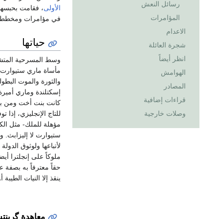
رسائل النعش
الأولى
، فقامت بحبسها،
المؤامرات
في مؤامرات ومخططات لإ
الاعدام
حياتها
شجرة العائلة
انظر أيضاً
وسط المسرحية المتشا
مأساة ماري ستيوارت، 
الهوامش
والثورة والموت البطول
المصادر
إسكتلندة وماري أميرة
قراءات إضافية
كانت بنت أخت ومن باب 
وصلات خارجية
للتاج الإنجليزي، إذا 
لأتباعها ولوثوق الدول
ملوكاً على إنجلترا أي
حقاً معترفاً به بصفة 
ينقذ إلا النيات الطيبة
معاهدة گرينت