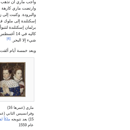
واجب ماري أن تذهب إلى
وارتضت ماري كارهة أن
والبرودة. وكتبت إلى ز
إسكتلندة إلى ملوك فرن
برلمان إسكتلندة لتتبو
[4]
شيء إلا البحر.
وبعد خمسة أيام ألقت
ماري (عمرها 16)
وفرانسيس الثاني (عم
15) بعد تتويجه
ملكاً ل
عام 1559