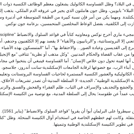
ول في البلاد؟ وظل القساوسة الكاثوليك يشغلون معظم الوظائف الكنسية ذوات 
لنبلاء" بابويين، وظل جون هاملتون الذي يجير في عروقه الدم الملكي، يذهب إل
كتلندة. ومهما يكن من أمر فإن نسبة كبيرة من الطبقة المتوسطة في أدنبرة و
ازت إلى الكلفنية، بفضل الوعاظ المخلصين المتحمسين، بزعامة جون نوكس.
عني إلا البروتستانتية، و"الربانييون والأتقياء" لا يقصد بهم إلا الكلفنيون وحدهم، أما 
 إلى القديسين وعبادة الصور... والاحتفاظ بها"، أما "المتمسكون بهذه الأشياء 
فلتوا من عقاب القضاة والحكام المدنيين. "وكل مذهب أو نظرية" تتنافى "مع الإنجي
لى أنها لعينة تحول دون خلاص الإنسان". أما القساوسة فينبغي أن ينتخبوا في مجام
 أبناء الرب، مع خضوعها لرقابة الجامعات الإسكتلندية-سانت أندروز، جلاسجو، 
لكاثوليكية والعشور الكنسية المستمرة لحاجيات القساوسة البروتستانت وتعلي
ة الإسكتلندية الوطنية"، الجديدة- لا السلطة المدنية-أن تصدر تشريعات الأخلاق
ر والجشع والتجديف والإسراف في الثياب، ظلم الفقراء والفحش والفسق والزن
يب عمداً عن طقوسه؛ يحال إلى السلطة المدنية، مع توصية من الكنيسة الإسكتلن
على أن اللورد
قلة. وكانت لهم خططهم الخاصة في استخدام أوال الكنيسة المنحلة. وظل "كت
ه في تطوير الكنيسة الإسكتلندية الوطنية وتنميتها.