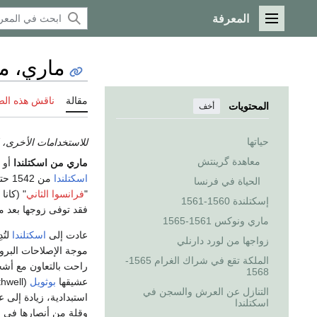
المعرفة
القائمة الرئيسية
ماري، م
مقالة
ناقش هذه ال
المحتويات
أخف
حياتها
للاستخدامات الأخرى، 
معاهدة گرينتش
ماري من اسكتلندا
أو
اسكتلندا
من 1542 حتى 1567، والدها هو الملك
الحياة في فرنسا
"
فرانسوا الثاني
" (كان
إسكتلندة 1560-1561
فقد توفى زوجها بعد مدة
ماري ونوكس 1561-1565
عادت إلى
اسكتلندا
لتُ
زواجها من لورد دارنلي
موجة الإصلاحات البروت
الملكة تقع في شراك الغرام 1565-
راحت بالتعاون مع أشخ
1568
عشيقها
بوثويل
(Bothwell)، والذي تورط في مقتل زوجها السابق (
التنازل عن العرش والسجن في
استبدادية، زيادة إلى 
اسكتلندا
وقلة من أنصارها في عزلة، فتم إجبار