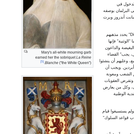
الدخول في
ى البرلمان بوصفه
سانت أندروز وبرث
وفي العام الذي سبق مجيء ماري أخرج نوكس ومعاونيه كتاباً في قواعد السلوك والانضباط "Discipline" يحدد مذهبهم
"الوثنية" فإنها
البغيضة والداعون
Mary's all-white mourning garb
ل، يجب" القضاء
earned her the sobriquet
La Reine
ع، وعليهم أن ينشئوا
[5]
Blanche
("the White Queen").
أبردين. ويجب أن
م الشعب ومعونة
، وتفرض العقوبات
ى، وكل من يعارض
دية الوطنية
ات الذين سيطروا على البرلمان أبوا أن يقروا "قواعد السلوك والانضباط" (يناير 1561). ولم يستسيغوا قيام
اب قواعد السلوك"