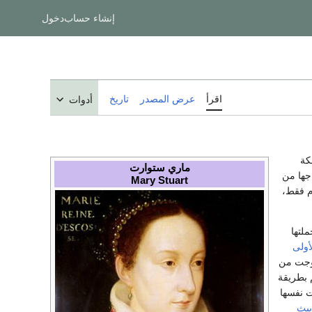
إنشاء حساب
دخول
اقرأ
عرض المصدر
تاريخ
أدوات
كة
ماري ستوارت
جها من
Mary Stuart
م فقط،
ملتها
أولى
زوجت من
 بطريقة
ت نفسها
بيث