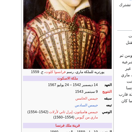
ن تشترك
ت
قتل
ومن ثم
شرعية
غير
پورتريه للملكة ماري، رسم
فرانسوا كلوت
،
ح.
1559
للملك- مثل الكاثوليك (وهنري الثامن في وقت ما)، أنه كان لا بد أن ترتقي عرش إنجلترا 1558، ماري
ملكة الاسكوت
سا (1559)- نقول أباحت
العهد
14 ديسمبر 1542 – 24 يوليو 1567
نسا
التتويج
9 سبتمبر 1543
لة قارب
سبقه
جيمس الخامس
ما كان
تبعه
جيمس السادس
الوصي
جيمس هاميلتون، إيرل ثاني لأرلات
(1542–1554)
ماري من گيوس
(1554–1560)
قرينة ملك فرنسا