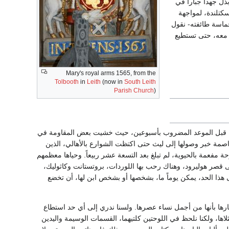
ل جهداً جباراً في
سكتلندة، لمواجهة
حماسة طائفته- نقول
 معه، حتى تستطيع
Mary's royal arms 1565, from the
Tolbooth
in
Leith
(now in
South Leith
Parish Church
)
ة، قبل الموعد المضروب بأسبوعين، حيث خشيت بعض المقاومة في
لعاصمة خبر وصولها إلى ليث حتى اكتظت الشوارع بالأهالي، الذين
 مفعمة بالحيوية، لم تبلغ بعد التسعة عشر ربيعاً. وحياها معظمهم
ى قصر هوليرود، وهناك رحب بها اللوردات، بروتستانت وكاثوليك،
 هذا الحد، يمكن يوماً ما، بشخصها أو بشخص ابن لها، أن تخضع
تهارها بأنها من أجمل نساء عصرها. ولسنا ندري إلى أي حد استطاع
لاها، ولكنا نلحظ في اللوحتين كلتيهما، القسمات الوسيمة واليدين