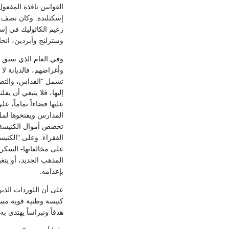
القوانين نافذة المفع
إسكتلندة. وكان نصف ا
زعيم الكاثوليك في إس
وسترلنج وأبردين، انح
وأغراضهم، فالديانة لا ت
تشمل "القداس، والتضرع
إليها، فلا ينبغي أن ي
عليها قضاءاً تماماً، ع
المدارس ويفتحوها لمل
تخصص أموال الكنيسة ا
الفقراء. وعلى "الكنيس
على مخالفاتها- السك
المذهب الجديد، أو يتغ
بإعدامه.
كنيسة وطنية قوية مست
هدفاً ونبراساً يهتدي ب