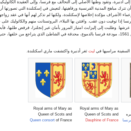
 أدنبرة، وتقود وطنها الأصلي إلى التحالف مع فرنسا، وإلى العقيدة الكاثوليكي
 تترك مباهج المدنية الفرنسية ورفاهيتها، لتعيش في إسكتلندة التي تصورتها أ
عماء الأشراف مؤكدة إخلاصها لإسكتلندة، ولكنها لم تذكر لهم أنها في عقد زواج
سا إذا توفيت دون عقب. وافتتن بها النبلاء، البروتستانت منهم والكاثوليك على 
أ عرشها. وطلبت إلى إليزابث امتياز المرور بأمان عبر إنجلترا، فرفض طلبها، ف
كاليه في 14 أغسطس 1561، مودعة فرنسا بالدموع، محدقة في الشاطئ الذي يتراجع من خلفها، 
 السفينة مراسيها في
ليث
ثغر أدنبرة واكتشفت ماري اسكتلندة.
Royal arms of Mary as
Royal arms of Mary as
ره
Queen of Scots and
Queen of Scots and
فرنسا
Dauphine of France
of France
Queen consort