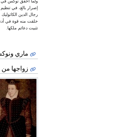
ولما أخفق نوكس في إقا
إصرار بالغ، في تنظيم 
رجال الدين الكاثوليك
خلقت منه قوة في أدنب
تثبيت دعائم ملكها.
ماري ونوكس 1561-
زواجها من ل