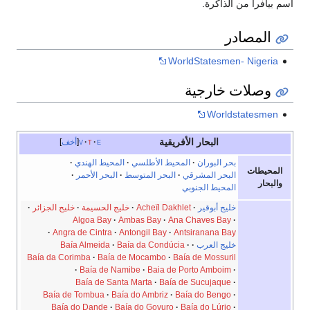
اسم بيافرا من الذاكرة.
المصادر
WorldStatesmen- Nigeria
وصلات خارجية
Worldstatesmen
البحار الأفريقية
e
t
v
أخف
بحر البوران
المحيط الأطلسي
المحيط الهندي
المحيطات
البحر المشرقي
البحر المتوسط
البحر الأحمر
والبحار
المحيط الجنوبي
خليج أبوقير
Acheïl Dakhlet
خليج الحسيمة
خليج الجزائر
Algoa Bay
Ambas Bay
Ana Chaves Bay
Angra de Cintra
Antongil Bay
Antsiranana Bay
خليج العرب
Baía da Condúcia
Baía Almeida
Baía da Corimba
Baía de Mocambo
Baía de Mossuril
Baía de Namibe
Baia de Porto Amboim
Baía de Santa Marta
Baía de Sucujaque
Baía de Tombua
Baía do Ambriz
Baía do Bengo
Baía do Dande
Baía do Govuro
Baía do Lúrio