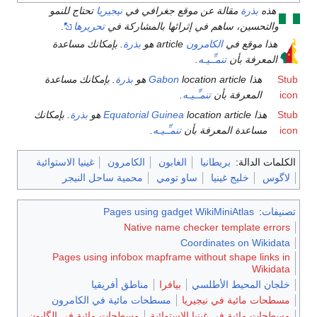
هذه
بذرة
مقالة عن موقع جغرافي في
نيجيريا
تحتاج للنمو
والتحسين، ساهم في إثرائها بالمشاركة في
تحريرها
.
هذا موقع في
الكامرون
article هو
بذرة
. بإمكانك مساعدة
المعرفة بأن
تنمـِّـيـه
.
Stub
هذا
location article هو
Gabon
بذرة
. بإمكانك مساعدة
icon
المعرفة بأن
تنمـِّـيـه
.
Stub
هذا
location article هو
Equatorial Guinea
بذرة
. بإمكانك
icon
مساعدة المعرفة بأن
تنمـِّـيـه
.
الكلمات الدالة:
بريطانيا
الغابون
الكامرون
غينيا الاستوائية
لاگوس
خليج غينيا
ساو تومي
محمية ساحل النيجر
تصنيفات
:
Pages using gadget WikiMiniAtlas
Native name checker template errors
Coordinates on Wikidata
Pages using infobox mapframe without shape links in
Wikidata
خلجان المحيط الأطلسي
بيافرا
مناطق أفريقيا
مسطحات مائية في نيجيريا
مسطحات مائية في الكامرون
مسطحات مائية في غينيا الإستوائية
مسطحات مائية في الگابون