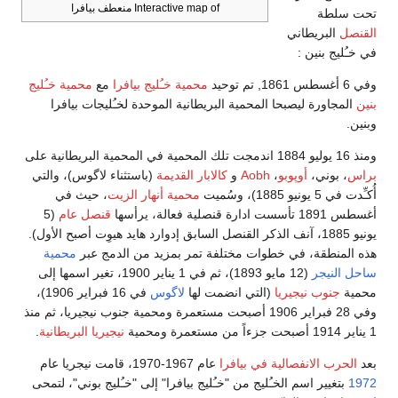
Interactive map of منعطف بيافرا
تحت سلطة
القنصل
البريطاني
في خـُليج بنين :
وفي 6 أغسطس 1861, تم توحيد
محمية خـُليج بيافرا
مع
محمية خـُليج
بنين
المجاورة ليصبحا المحمية البريطانية الموحدة لخـُليجات بيافرا
وبنين.
ومنذ 16 يوليو 1884 اندمجت تلك المحمية في المحمية البريطانية على
براس
، بوني،
أوپوبو
،
Aobh
و
كالابار القديمة
(باستثناء لاگوس)، والتي
أُكـِّدت في 5 يونيو 1885)، وسُميت
محمية أنهار الزيت
، حيث في
أغسطس 1891 تأسست ادارة قنصلية فعالة، يرأسها
قنصل عام
(5
يونيو 1885، آنف الذكر القنصل السابق إدوارد هايد هيوِت أصبح الأول).
هذه المنطقة، في خطوات مختلفة تمر بمزيد من الدمج عبر
محمية
ساحل النيجر
(12 مايو 1893)، ثم في 1 يناير 1900، تغير اسمها إلى
محمية
جنوب نيجيريا
(التي انضمت لها
لاگوس
في 16 فبراير 1906)،
وفي 28 فبراير 1906 أصبحت مستعمرة ومحمية جنوب نيجيريا، ثم منذ
1 يناير 1914 أصبحت جزءاً من مستعمرة ومحمية
نيجيريا البريطانية
.
بعد
الحرب الانفصالية في بيافرا
عام 1967-1970، قامت نيجريا عام
1972
بتغيير اسم الخـُليج من "خـُليج بيافرا" إلى "خـُليج بوني"، لتمحى