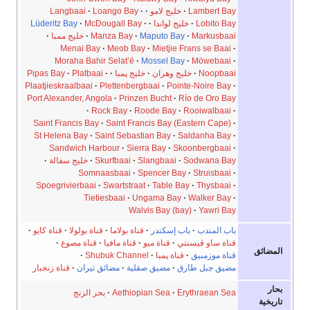
Lambert Bay
خليج لامو
Loango Bay
Langbaai
Lobito Bay
خليج لواندا
McDougall Bay
Lüderitz Bay
Markusbaai
Maputo Bay
Manza Bay
خليج ممبا
Menai Bay
Meob Bay
Mietjie Frans se Baai
Moraha Bahir Selat’ē
Mossel Bay
Möwebaai
Noopbaai
خليج وهران
خليج پمبا
Platbaai
Pipas Bay
Plaatjieskraalbaai
Plettenbergbaai
Pointe-Noire Bay
Port Alexander, Angola
Prinzen Bucht
Río de Oro Bay
Rock Bay
Roode Bay
Rooiwalbaai
Saint Francis Bay
Saint Francis Bay (Eastern Cape)
St Helena Bay
Saint Sebastian Bay
Saldanha Bay
Sandwich Harbour
Sierra Bay
Skoonbergbaai
Sodwana Bay
Slangbaai
Skurfbaai
خليج سفالة
Somnaasbaai
Spencer Bay
Struisbaai
Spoegrivierbaai
Swartstraat
Table Bay
Thysbaai
Tietiesbaai
Ungama Bay
Walker Bay
Walvis Bay (bay)
Yawri Bay
باب المندب
باب إسكندر
قناة بولاما
قناة بولولا
قناة كايو
قناة ساو ڤيسنتي
قناة ميو
قناة مافيا
قناة مصوع
المضائق
قناة موزمبيق‎
قناة پمبا
Shubuk Channel
مضيق جبل طارق
مضيق صقلية
مضائق تيران
قناة زنجبار
بحار
Erythraean Sea
Aethiopian Sea
بحر الزنج
تاريخية