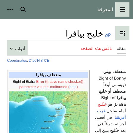
المعرفة
القائمة الرئيسية
بحث
أدوات
خليج بيافرا
تبديل عرض جدول المحتويات
مقالة
ناقش هذه الصفحة
أدوات
Coordinates
:
2°50′N
8°0′E
منعطف بوني
منعطف بيافرا
Bight of Bonny
Bight of Biafra
Error {{native name checker}}:
(ويسمى أيضاً
parameter value is malformed (
help
)
منعطف أو خليج
بيافرا
Bight of
Biafra) هو
خـُليج
أمام ساحل
غرب
أفريقيا
, في أقصى
أجزائه شرقاً في
بعد خـُليج بنين إلى