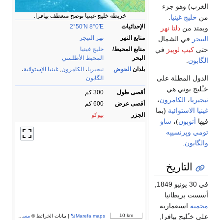
الغرب) وهو جزء
خريطة خليج غينيا توضح منعطف بيافرا.
من
خليج غينيا
.
الإحداثيات
8°0′E
2°50′N
ويمتد من
دلتا نهر
منابع النهر
نهر النيجر
النيجر
في الشمال
حتى
كيپ لوپيز
في
منابع المحيط/
خليج غينيا
البحر
المحيط الأطلسي
الگابون
.
بلدان
الحوض
نيجيريا
،
الكامرون
,
غينيا الإستوائية
،
الدول المطلة على
الگابون
خـُليج بوني هي
أقصى طول
300 كم
نيجيريا
،
الكامرون
،
أقصى عرض
600 كم
غينيا الاستوائية
(بما
الجزر
بيوكو
فيها
أنوبون
)،
ساو
تومي وپرنسيپه
والگابون
.
التاريخ
في 30 يونيو 1849,
أسست بريطانيا
محمية
استعمارية
10 km
على خـُليج بيافرا,
Marefa maps
| بيانات الخرائط ©
مساهمو OpenStreetMap