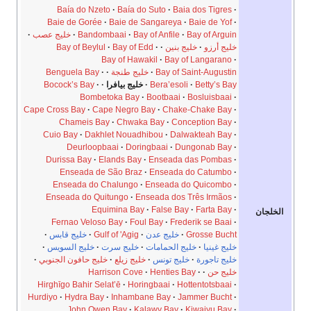
Baía do Nzeto
Baía do Suto
Baia dos Tigres
Baie de Gorée
Baie de Sangareya
Baie de Yof
Bay of Arguin
Bay of Anfile
Bandombaai
خليج عصب
خليج أرزو
خليج بنين
Bay of Edd
Bay of Beylul
Bay of Hawakil
Bay of Langarano
Bay of Saint-Augustin
خليج طنجة
Benguela Bay
Betty’s Bay
Bera’esoli
خليج بيافرا
Bocock’s Bay
Bombetoka Bay
Bootbaai
Bosluisbaai
Cape Cross Bay
Cape Negro Bay
Chake-Chake Bay
Chameis Bay
Chwaka Bay
Conception Bay
Cuio Bay
Dakhlet Nouadhibou
Dalwakteah Bay
Deurloopbaai
Doringbaai
Dungonab Bay
Durissa Bay
Elands Bay
Enseada das Pombas
Enseada de São Braz
Enseada do Catumbo
Enseada do Chalungo
Enseada do Quicombo
Enseada do Quitungo
Enseada dos Três Irmãos
Equimina Bay
False Bay
Farta Bay
الخلجان
Fernao Veloso Bay
Foul Bay
Frederik se Baai
Grosse Bucht
خليج عدن
Gulf of 'Agig
خليج قابس
خليج غينيا
خليج الحمامات
خليج سرت
خليج السويس
خليج تاجورة
خليج تونس
خليج زيلع
خليج حافون الجنوبي
خليج حن
Henties Bay
Harrison Cove
Hirghīgo Bahir Selat’ē
Horingbaai
Hottentotsbaai
Hurdiyo
Hydra Bay
Inhambane Bay
Jammer Bucht
John Owen Bay
Kalawy Bay
Kiwaiyu Bay