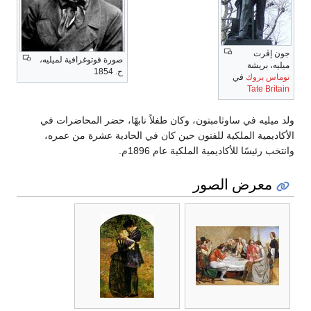
جون إڤرت
صورة فوتوغرافية لميليه،
ميليه، بريشة
ح. 1854
توماس بروك
في
Tate Britain
ولد ميليه في ساوثامبتون، وكان طفلاً نابهًا، حضر المحاضرات في
الأكاديمية الملكية للفنون حين كان في الحادية عشرة من عمره،
وانتخب رئيسًا للأكاديمية الملكية عام 1896م.
معرض الصور