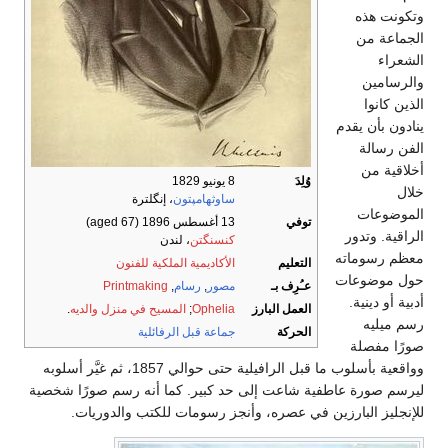
وتكونت هذه
الجماعة من
الشعراء
والرسامين
الذين كانوا
ينادون بأن يقدم
الفن رسالة
أخلاقية من
وُلِدَ
8 يونيو 1829
خلال
ساوثهامپتون
، إنگلترة
الموضوعات
توفي
13 أغسطس 1896
(aged 67)
الراقية. وتدور
كنسنگتن
، لندن
معظم رسوماته
التعليم
الأكاديمية الملكية للفنون
حول موضوعات
عـُرِف بـ
مصور
,
رسام
,
Printmaking
أدبية أو دينية.
العمل البارز
Ophelia
;
المسيح في منزل والديه
.
رسم ميليه
الحركة
جماعة قبل الرفائلية
صورًا مفصلة
وواقعية بأسلوب ما قبل الرافيلية حتى حوالي 1857، ثم غيَّر أسلوبه
ليرسم صورة عاطفية شاعت إلى حد كبير. كما أنه رسم صورًا شخصية
للإنجليز البارزين في عصره، وأنجز رسومات للكتب والدوريات.