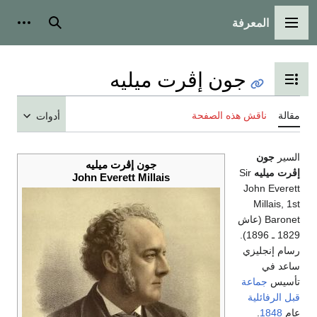
المعرفة
القائمة الرئيسية
بحث
أدوات
جون إڤرت ميليه
تبديل عرض جدول المحتويات
مقالة
ناقش هذه الصفحة
أدوات
السير
جون
جون إڤرت ميليه
إڤرت ميليه
Sir
John Everett Millais
John Everett
Millais, 1st
Baronet (عاش
1829 ـ 1896).
رسام إنجليزي
ساعد في
تأسيس
جماعة
قبل الرفائلية
عام
1848
.