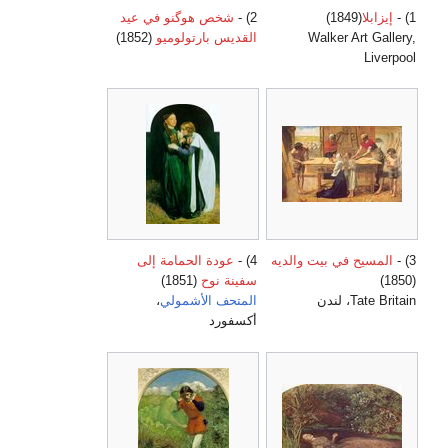
1) -
إيزابلا
(1849)
2) -
شخص هوگنو في عيد
Walker Art Gallery,
القديس بارتولوميو
(1852)
Liverpool
3) -
المسيح في بيت والديه
4) -
عودة الحمامة إلى
(1850)
سفينة نوح
(1851)
Tate Britain، لندن
المتحف الأشمولي
،
أكسفورد