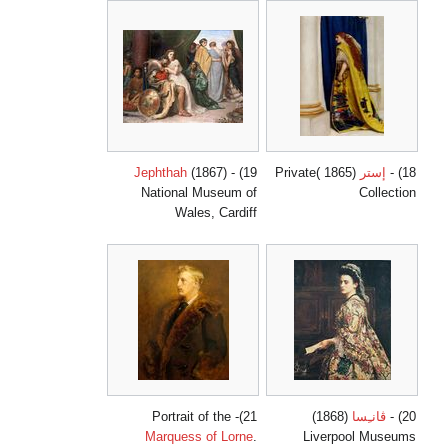
18) -
إستر
(1865 )Private
19) -
(1867)
Jephthah
National Museum of
Collection
Wales, Cardiff
20) -
ڤانـِسا
(1868)
21)- Portrait of the
Marquess of Lorne
.
Liverpool Museums