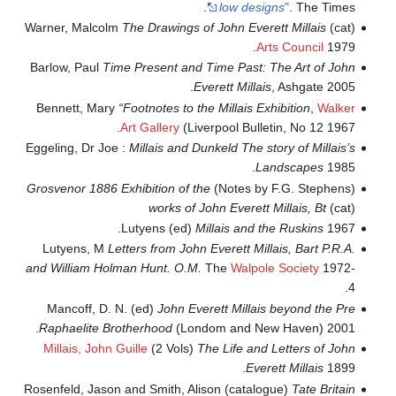
low designs
"
. The Times.
Warner, Malcolm
The Drawings of John Everett Millais
(cat)
Arts Council
1979.
Barlow, Paul
Time Present and Time Past: The Art of John
Everett Millais
, Ashgate 2005.
Bennett, Mary
“Footnotes to the Millais Exhibition
,
Walker
Art Gallery
(Liverpool Bulletin, No 12 1967.
Eggeling, Dr Joe :
Millais and Dunkeld The story of Millais’s
Landscapes
1985.
Grosvenor 1886 Exhibition of the
(Notes by F.G. Stephens)
works of John Everett Millais, Bt
(cat)
Lutyens (ed)
Millais and the Ruskins
1967.
Lutyens, M
Letters from John Everett Millais, Bart P.R.A.
and William Holman Hunt. O.M.
The
Walpole Society
1972-
4.
Mancoff, D. N. (ed)
John Everett Millais beyond the Pre
Raphaelite Brotherhood
(Londom and New Haven) 2001.
Millais, John Guille
(2 Vols)
The Life and Letters of John
Everett Millais
1899.
Rosenfeld, Jason and Smith, Alison (catalogue)
Tate Britain