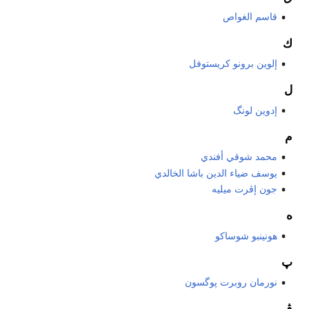
قاسم الغواص
ك
إلوين برونو كريستوفل
ل
إدوين لونگ
م
محمد شوقي أفندي
يوسف ضياء الدين باشا الخالدي
جون إڤرت ميليه
ه
هونينبو شوساكو
پ
نورمان روبرت پوگسون