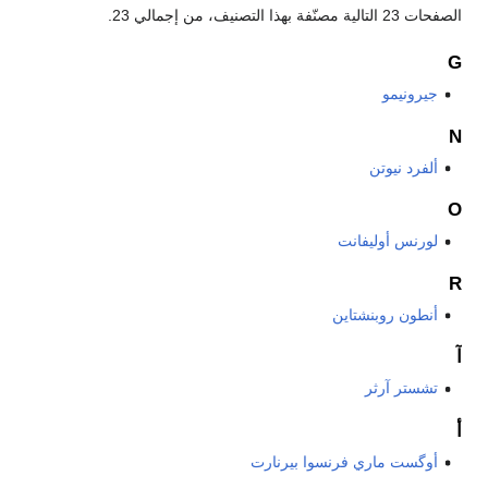
الصفحات 23 التالية مصنّفة بهذا التصنيف، من إجمالي 23.
G
جيرونيمو
N
ألفرد نيوتن
O
لورنس أوليفانت
R
أنطون روبنشتاين
آ
تشستر آرثر
أ
أوگست ماري فرنسوا بيرنارت