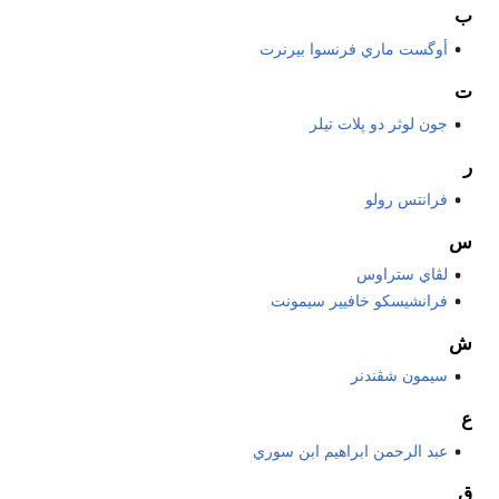
ب
أوگست ماري فرنسوا بيرنرت
ت
جون لوثر دو پلات تيلر
ر
فرانتس رولو
س
لڤاي ستراوس
فرانشيسكو خافيير سيمونت
ش
سيمون شڤندنر
ع
عبد الرحمن ابراهيم ابن سوري
ق