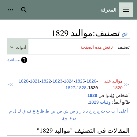
المعرفة
القائمة الرئيسية
بحث
أدوات
تصنيف
:
مواليد 1829
تصنيف
ناقش هذه الصفحة
أدوات
مساعدة
مواليد عقد
-
1826
-
1825
-
1824
-
1823
-
1822
-
1821
-
1820
>>
<<
1827
-
1828
-
1829
:
1820
أشخاص وُلِدوا في
1829
.
طالع أيضاً:
وفيات 1829
.
أعلى
أ
ب
ت
ث
ج
ح
خ
د
ذ
ر
ز
س
ش
ص
ض
ط
ظ
ع
غ
ف
ق
ك
ل
م
ن
هـ
و
ي
المقالات في التصنيف "مواليد 1829"