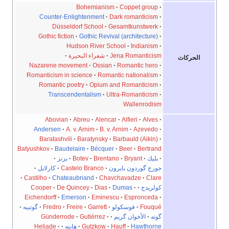
Bohemianism
Coppet group
Counter-Enlightenment
Dark romanticism
Düsseldorf School
Gesamtkunstwerk
Gothic fiction
Gothic Revival (architecture)
Hudson River School
Indianism
Jena Romanticism
شعراء البحيرة
الحركات
Nazarene movement
Ossian
Romantic hero
Romanticism in science
Romantic nationalism
Romantic poetry
Opium and Romanticism
Transcendentalism
Ultra-Romanticism
Wallenrodism
Abovian
Abreu
Alencar
Alfieri
Alves
Andersen
A. v. Arnim
B. v. Arnim
Azevedo
Baratashvili
Baratynsky
Barbauld (Aikin)
Batyushkov
Baudelaire
Bécquer
Beer
Bertrand
بليك
Bryant
Brentano
Botev
برنز
جورج گوردون بايرون
Castelo Branco
كارلايل
Castilho
Chateaubriand
Chavchavadze
Clare
كولريدج
Dumas
Dias
De Quincey
Cooper
Eichendorff
Emerson
Eminescu
Espronceda
Fouqué
فوسكولو
Garrett
Freire
Fredro
گوتييه
گوته
الأخوان گريم
Gutiérrez
Günderrode
Hawthorne
Hauff
Gutzkow
هاينه
Heliade