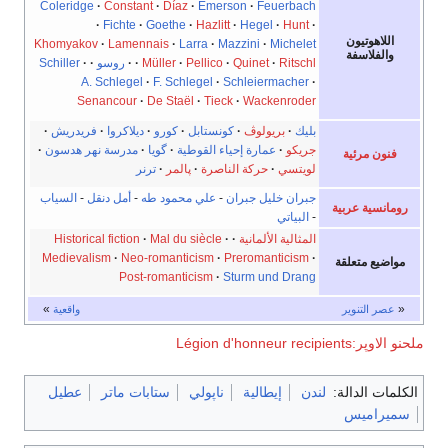
Coleridge
Constant
Díaz
Emerson
Feuerbach
Fichte
Goethe
Hazlitt
Hegel
Hunt
اللاهوتيون
Khomyakov
Lamennais
Larra
Mazzini
Michelet
والفلاسفة
Ritschl
Quinet
Pellico
Müller
روسو
Schiller
A. Schlegel
F. Schlegel
Schleiermacher
Senancour
De Staël
Tieck
Wackenroder
بليك
بريولوڤ
كونستابل
كورو
ديلاكروا
فريدريش
جريكو
عمارة إحياء القوطية
گويا
مدرسة نهر هدسون
فنون مرئية
لويتسي
حركة الناصرة
پالمر
ترنر
جبران خليل جبران
-
علي محمود طه
-
أمل دنقل
-
السياب
رومانسية عربية
-
البياتي
المثالية الألمانية
Mal du siècle
Historical fiction
Medievalism
Neo-romanticism
Preromanticism
مواضيع متعلقة
Post-romanticism
Sturm und Drang
»
«
عصر التنوير
واقعية
ملحنو الاوپر:Légion d'honneur recipients
الكلمات الدالة:
لندن
إيطالية
ناپولي
ستابات ماتر
عطيل
سميراميس