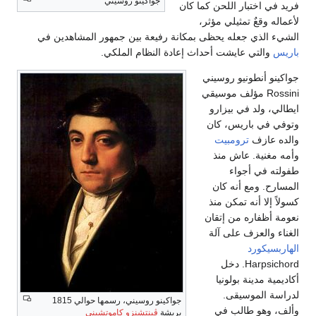
جواكينو روسيني
فريد في اختبار اللحن كما كان
لأعماله وقعٌ تمثيلي مؤثر،
الشيء الذي جعله يحظى بمكانة رفيعة بين جمهور المشاهدين في
باريس
والتي عايشت أحداث إعادة النظام الملكي.
جواكينو أنطونيو روسيني
Rossini مؤلف موسيقي
ايطالي، ولد في بيزارو
وتوفي في باريس، كان
والده عازف
ترومبيت
وأمه مغنية. عاش منذ
طفولته في أجواء
المسارح. ومع أنه كان
كسولاً إلا أنه تمكن منذ
نعومة أظفاره من إتقان
الغناء والعزف على آلة
الهاربسيكورد
Harpsichord. دخل
أكاديمية مدينة بولونيا
لدراسة الموسيقى.
جواكينو روسيني، رسمها حوالي 1815
وألف، وهو طالب في
بريشة
ڤينتشنزو كاموتشيني