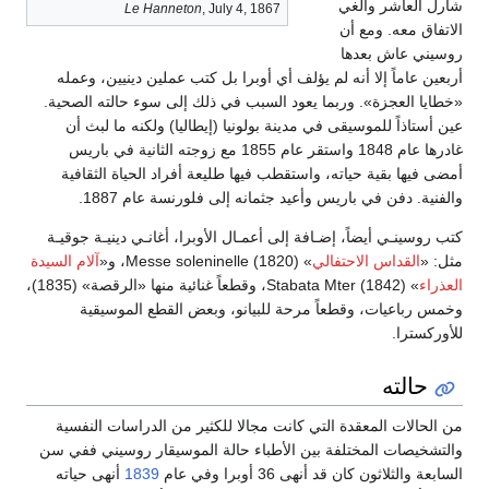
شارل العاشر وألغي
Le Hanneton
, July 4, 1867
الاتفاق معه. ومع أن
روسيني عاش بعدها
أربعين عاماً إلا أنه لم يؤلف أي أوبرا بل كتب عملين دينيين، وعمله
«خطايا العجزة». وربما يعود السبب في ذلك إلى سوء حالته الصحية.
عين أستاذاً للموسيقى في مدينة بولونيا (إيطاليا) ولكنه ما لبث أن
غادرها عام 1848 واستقر عام 1855 مع زوجته الثانية في باريس
أمضى فيها بقية حياته، واستقطب فيها طليعة أفراد الحياة الثقافية
والفنية. دفن في باريس وأعيد جثمانه إلى فلورنسة عام 1887.
كتب روسينـي أيضاً، إضـافة إلى أعمـال الأوبرا، أغانـي دينيـة جوقيـة
مثل: «
القداس الاحتفالي
» (1820) Messe soleninelle، و«
آلام السيدة
العذراء
» (1842) Stabata Mter، وقطعاً غنائية منها «الرقصة» (1835)،
وخمس رباعيات، وقطعاً مرحة للبيانو، وبعض القطع الموسيقية
للأوركسترا.
حالته
من الحالات المعقدة التي كانت مجالا للكثير من الدراسات النفسية
والتشخيصات المختلفة بين الأطباء حالة الموسيقار روسيني ففي سن
السابعة والثلاثون كان قد أنهى 36 أوبرا وفي عام
1839
أنهى حياته