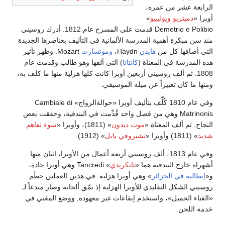
الرابعة عشر من عمره،
أوبرا «
دميتريو وپوليبيو
»
Demetrio e Polibio قدمت على المسرح عام 1812. أدرك روسيني
منذ سن مبكرة أهمية المدرسة الألمانية في التأليف بعناصرها الجديدة
التي أضافها كل من
هايدن
Haydn،
وموتسارت
Mozart. وظهر تأثير
هذه المدرسة في المغناة (
كانتاتا
) التي ألفها وهو طالب وقدمت عام
1808. ثم ألف روسيني أربعين أوبرا كانت كلها هزلية منها ما كلف به،
ومنها ما كان تعبيراً عن ميله الموسيقي.
وفي عام 1810 كُلِّف بتأليف أوبرا «حوالةالزواج» Cambiale di
Matrinonis وهي من فصل واحد قُدِّمت في البندقية، وحققت بعض
النجاح. ثم ألف المغناة «
موت ديدون
» (1811)، وأوبرا «
سوء تفاهم
شديد
» (1811) وأوبرا «
تشيروفي يابل
» (1912).
وفي عام 1813، ألف روسيني أربعة أعمال من الأوبرا، اثنان منها
أشهراه خارج البندقية هما «
تانكريدي
» Tancredi وهي أوبرا جادة،
و«
إيطالية في الجزائر
» وهي أوبرا هزلية. في هذين العملين حطّم
روسيني الشكل التقليدي للأوبرا الهزلية إذ نمّق ألحانه وصار مبدعاً لـ
«الغناء الجميل»، واستخدم إيقاعات غير معهودة, ووضع المغني في
خدمة اللحن.