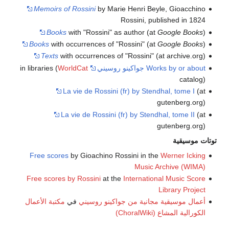
Memoirs of Rossini
by Marie Henri Beyle, Gioacchino
Rossini, published in 1824
Books
with "Rossini" as author (at
Google Books
)
Books
with occurrences of "Rossini" (at
Google Books
)
Texts
with occurrences of "Rossini" (at archive.org)
Works by or about جواكينو روسيني
in libraries (
WorldCat
catalog)
La vie de Rossini (fr) by Stendhal, tome I
(at
gutenberg.org)
La vie de Rossini (fr) by Stendhal, tome II
(at
gutenberg.org)
توتات موسيقية
Free scores
by Gioachino Rossini in the
Werner Icking
Music Archive (WIMA)
Free scores by Rossini
at the
International Music Score
Library Project
أعمال موسيقية مجانية من جواكينو روسيني
في
مكتبة الأعمال
الكورالية المشاع (ChoralWiki)