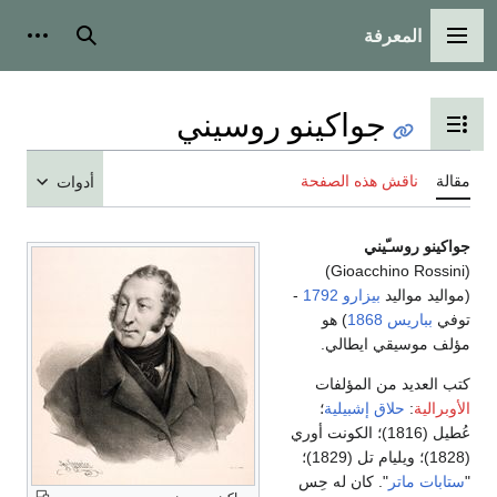
المعرفة
القائمة الرئيسية
بحث
أدوات
جواكينو روسيني
تبديل عرض جدول المحتويات
مقالة
ناقش هذه الصفحة
أدوات
جواكينو روسـّيني
(Gioacchino Rossini)
(مواليد مواليد
بيزارو
1792
-
توفي
بباريس
1868
) هو
مؤلف موسيقي ايطالي.
كتب العديد من المؤلفات
الأوبرالية
:
حلاق إشبيلية
؛
عُطيل (1816)؛ الكونت أوري
(1828)؛ ويليام تل (1829)؛
"
ستابات ماتر
". كان له حِس