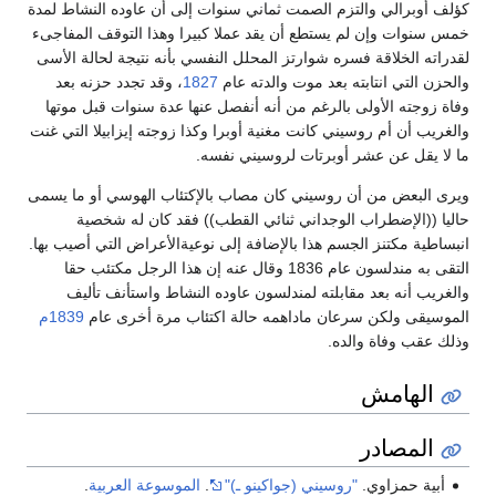
كؤلف أوبرالي والتزم الصمت ثماني سنوات إلى أن عاوده النشاط لمدة
خمس سنوات وإن لم يستطع أن يقد عملا كبيرا وهذا التوقف المفاجىء
لقدراته الخلاقة فسره شوارتز المحلل النفسي بأنه نتيجة لحالة الأسى
والحزن التي انتابته بعد موت والدته عام
1827
، وقد تجدد حزنه بعد
وفاة زوجته الأولى بالرغم من أنه أنفصل عنها عدة سنوات قبل موتها
والغريب أن أم روسيني كانت مغنية أوبرا وكذا زوجته إيزابيلا التي غنت
ما لا يقل عن عشر أوبرتات لروسيني نفسه.
ويرى البعض من أن روسيني كان مصاب بالإكتئاب الهوسي أو ما يسمى
حاليا ((الإضطراب الوجداني ثنائي القطب)) فقد كان له شخصية
انبساطية مكتنز الجسم هذا بالإضافة إلى نوعيةالأعراض التي أصيب بها.
التقى به مندلسون عام 1836 وقال عنه إن هذا الرجل مكتئب حقا
والغريب أنه بعد مقابلته لمندلسون عاوده النشاط واستأنف تأليف
الموسيقى ولكن سرعان ماداهمه حالة اكتئاب مرة أخرى عام
1839م
وذلك عقب وفاة والده.
الهامش
المصادر
أبية حمزاوي.
"روسيني (جواكينو ـ)"
.
الموسوعة العربية
.