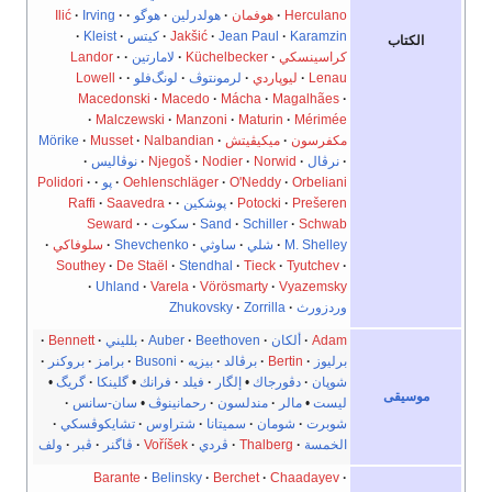
Herculano
هوفمان
هولدرلين
هوگو
Irving
Ilić
Karamzin
Jean Paul
Jakšić
كيتس
Kleist
الكتاب
كراسينسكي
Küchelbecker
لامارتين
Landor
Lenau
ليوپاردي
لرمونتوڤ
لونگ‌فلو
Lowell
Macedonski
Macedo
Mácha
Magalhães
Malczewski
Manzoni
Maturin
Mérimée
مكفرسون
ميكيڤيتش
Nalbandian
Musset
Mörike
نرڤال
Norwid
Nodier
Njegoš
نوڤاليس
Orbeliani
O'Neddy
Oehlenschläger
پو
Polidori
Prešeren
Potocki
پوشكين
Saavedra
Raffi
Schwab
Schiller
Sand
سكوت
Seward
M. Shelley
شلي
ساوثي
Shevchenko
سلوفاكي
Southey
De Staël
Stendhal
Tieck
Tyutchev
Uhland
Varela
Vörösmarty
Vyazemsky
وردزورث
Zorrilla
Zhukovsky
Adam
ألكان
Beethoven
Auber
بلليني
Bennett
برليوز
Bertin
برڤالد
بيزيه
Busoni
برامز
بروكنر
شوپان
دڤورجاك
•
إلگار
فيلد
فرانك
•
گلينكا
گريگ
•
موسيقى
ليست
•
مالر
مندلسون
رحمانينوڤ
•
سان-سانس
شوبرت
شومان
سميتانا
شتراوس
تشايكوڤسكي
الخمسة
Thalberg
ڤردي
Voříšek
ڤاگنر
ڤبر
ولف
Barante
Belinsky
Berchet
Chaadayev