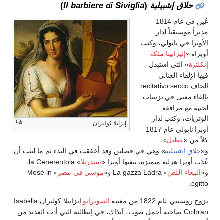
حلاق إشبيلية
(
Il barbiere di Siviglia
)
عُين في عام 1814
مديراً موسيقياً لدار
الأوبرا في نابولي، وكتب
أوبراه «
إليزابيتا ملكة
إنكلترة
» التي استبدل
فيها الإلقاء الغنائي
الجاف recitativo secco
بإلقاء مغنى في تزيينات
لحنية مع مرافقة
الوتريات، وكتب لدار
إيزابلا كولبران
أوبرا نابولي عام 1817
كلاً من «
عطيل
»،
و«
حلاق إشبيلية
» وهي في فصلين وقد أخفقت في البدء ثم ما لبثت أن
عُدّت أوبرا هزلية متميزة، تبعتها أوبرا «
سندريلا
» la Cenerentola،
و«
الببغاء اللص
» La gazza Ladra و«
موسى في مصر
» Mosé in
egitto.
تزوج روسيني عام 1822 من مغنية
السوبرانو
إيزابيلا كولبران Isabella
Colbran صاحبة أجمل صوت، آنذاك، في إيطالية التي أدت العديد من