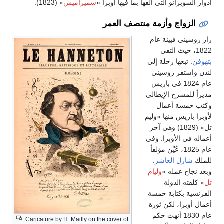
أدوار السوبرانو التي ألفها بما فيها أوبرا «
سميراميس
» (1823).
الزواج وأزمة منتصف العمر
زار روسيني فيينة عام
1822، حيث التقى
بتهوفن
. تبعها رحلة إلى
لندن واستقر روسيني
عام 1824 في باريس
مديراً للمسرح الإيطالي
وكتب خمسة أعمال
لأوبرا باريس منها «وليم
تل» (1829) وهي آخر
أعماله في الأوبرا. وفي
عام 1825، عُيِّن مؤلفاً
للملك
شارل العاشر
.
وبعد نجاح عمله «
وليام
تل
» كلفته الدولة
الفرنسية بكتابة خمسة
أعمال أوبرا، لكن ثورة
عام 1830 أنهت حكم
Caricature by H. Mailly on the cover of