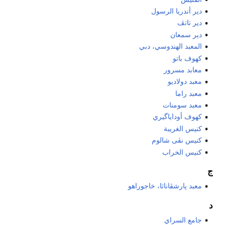
دير أندريا الرسول
دير تاتڤ
دير سمعان
المعبد الهندوسي، دبي
كهوف باتو
معابد مسرور
معبد دولاديو
معبد راما
معبد سومنات
كهوف أوداياگيري
كنيس الغريبة
كنيس نڤى شالوم
كنيس الخراب
ج
معبد پارشڤاناثا، خاجوراهو
د
جامع السراي