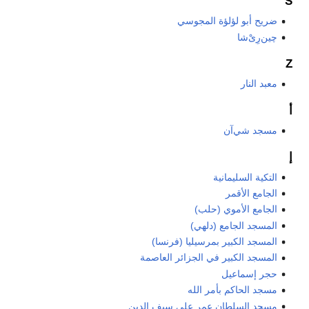
S
ضريح أبو لؤلؤة المجوسي
چين‌رِىْ‌شا
Z
معبد النار
أ
مسجد شي‌آن
إ
التكية السليمانية
الجامع الأقمر
الجامع الأموي (حلب)
المسجد الجامع (دلهي)
المسجد الكبير بمرسيليا (فرنسا)
المسجد الكبير في الجزائر العاصمة
حجر إسماعيل
مسجد الحاكم بأمر الله
مسجد السلطان عمر علي سيف الدين