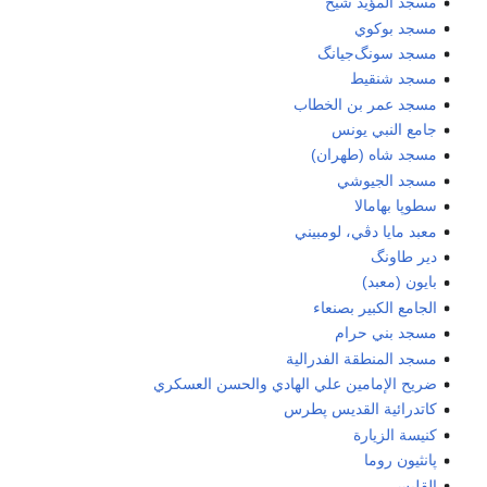
مسجد المؤيد شيخ
مسجد بوكوي
مسجد سونگ‌جيانگ
مسجد شنقيط
مسجد عمر بن الخطاب
جامع النبي يونس
مسجد شاه (طهران)
مسجد الجيوشي
سطوپا بهامالا
معبد مايا دڤي، لومبيني
دير طاونگ
بايون (معبد)
الجامع الكبير بصنعاء
مسجد بني حرام
مسجد المنطقة الفدرالية
ضريح الإمامين علي الهادي والحسن العسكري
كاتدرائية القديس پطرس
كنيسة الزيارة
پانثيون روما
القليس