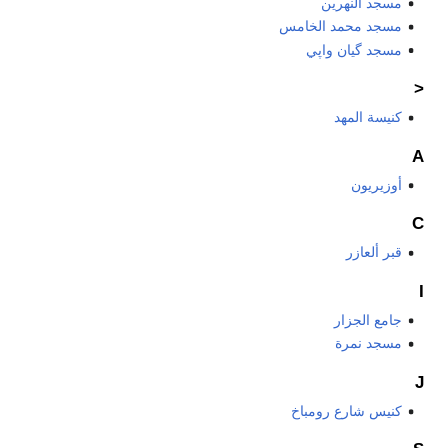
مسجد النهرين
مسجد محمد الخامس
مسجد گيان واپي
<
كنيسة المهد
A
أوزيريون
C
قبر ألعازر
I
جامع الجزار
مسجد نمرة
J
كنيس شارع رومباخ