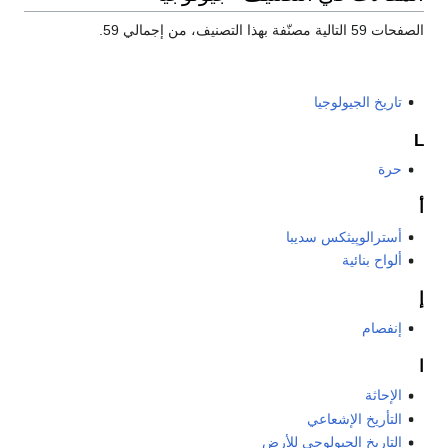
الصفحات 59 التالية مصنّفة بهذا التصنيف، من إجمالي 59.
تاريخ الجيولوجيا
L
حرة
أ
أسترالوپيثكس سديبا
ألواح بنائية
إ
إنفصام
ا
الإحاثة
التأريخ الإشعاعي
التاريخ الجيولوجي للأرض