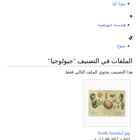
مونا كيا
ه
هندسة جيوتقنية
ي
ينبوع
الملفات في التصنيف "جيولوجيا"
هذا التصنيف يحتوي الملف التالي فقط.
Smith fossils2.jpg
942 × 667؛ 98 كيلوبايت