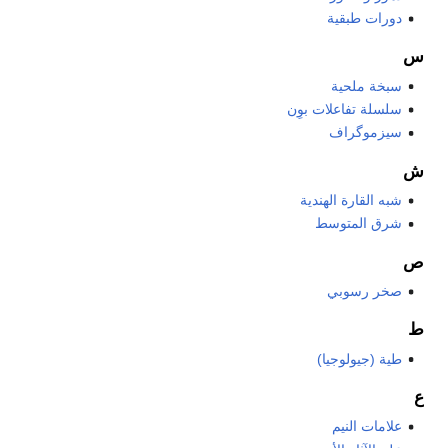
دورات طبقية
س
سبخة ملحية
سلسلة تفاعلات بوِن
سيزموگراف
ش
شبه القارة الهندية
شرق المتوسط
ص
صخر رسوبي
ط
طية (جيولوجيا)
ع
علامات النيم