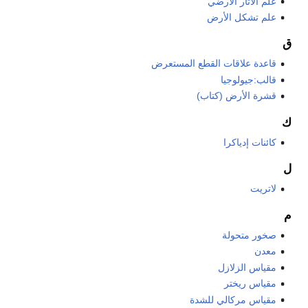
علم الآثار الأرضي
علم تشكل الأرض
ق
قاعدة علاقات القطع المستعرض
قالب:جيولوجيا
قشرة الأرض (كتاب)
ك
كائنات إدياكرا
ل
لاتريت
م
صخور متحولة
معدن
مقياس الزلازل
مقياس ريختر
مقياس مركالي للشدة