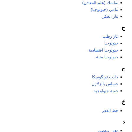
تماسك (علم المعادن)
تنامي (جيولوجيا)
تيار العكر
ج
غاز رطب
جيولوجيا
جيولوجيا اقتصادية
جيولوجيا بيئية
ح
حادث تونگوسكا
حساس بالزلازل
حقبة جيولوجية
خ
خط القعر
د
دهور وعصور