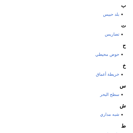
ب
بلد حبيس
ت
تضاريس
ح
حوض محيطي
خ
خريطة أعماق
س
سطح البحر
ش
شبه مداري
ط