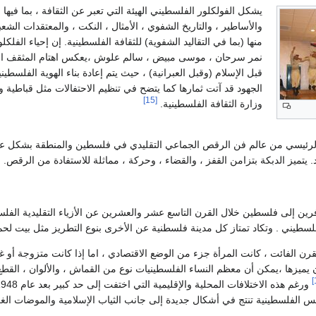
يشكل الفولكلور الفلسطيني الهيئة التي تعبر عن الثقافة ، بما فيها
والأساطير ، والتاريخ الشفوي ، الأمثال ، النكت ، والمعتقدات الشعبية
منها (بما في التقاليد الشفوية) للثقافة الفلسطينية. إن إحياء الفلك
نمر سرحان ، موسى مبيض ، سالم علوش ،يعكس اهتام المثقف الفلس
قبل الإسلام (وقبل العبرانية) ، حيث يتم إعادة بناء الهوية الفلسطيني
الجهود قد آتت ثمارها كما يتضح في تنظيم الاحتفالات مثل قباطية
[15]
وزارة الثقافة الفلسطينية.
لرئيسي من عالم فن الرقص الجماعي التقليدي في فلسطين والمنطقة بشكل عام . و
. يتميز الدبكة بتزامن القفز ، والقضاء ، وحركة ، مماثلة للاستفادة من الرقص. 
رين إلى فلسطين خلال القرن التاسع عشر والعشرين عن الأزياء التقليدية الفلس
سطيني . وتكاد تمتاز كل مدينة فلسطنية عن الأخرى بنوع التطريز مثل بيت لحم 
قرن الفائت ، كانت المرأة جزء من الوضع الاقتصادي ، اما إذا كانت متزوجة أو 
ن يميزها ،يمكن أن معظم النساء الفلسطينيات نوع من القماش ، والألوان ، القطع ،
ابس الفلسطينية تنتج في أشكال جديدة إلى جانب الثياب الإسلامية والموضات الغر