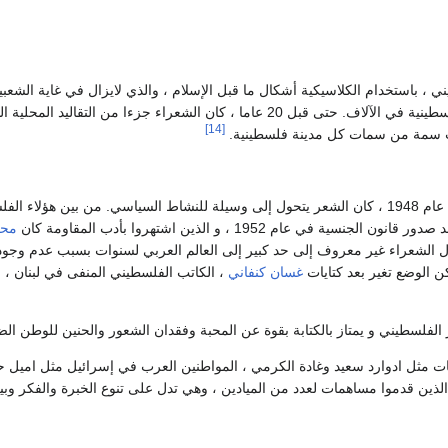
 ، باستخدام الكلاسيكية أشكال ما قبل الإسلام ، والذي لايزال في غاية الشعب
ما جذب الجماهير الفلسطينية في الآلاف. حتى قبل 20 عاما ، كان الشعراء جزءا من ال
[14]
انت سمة من سمات كل مدينة فلسطينية.
بعد نزوح الفلسطينيين عام 1948 ، كان الشعر يتحول إلى وسيلة للنشاط السياسي. من بين ه
سية في عام 1952 ، و الذين اشتهروا بأدب المقاومة كان
محم
ل الشعراء غير معروف إلى حد كبير إلى العالم العربي لسنوات بسبب عدم وجود
ن الوضع تغير بعد كتايات
غسان كنفاني
، الكاتب الفلسطيني المنفى في لبنان ،
الفلسطيني و يمتاز بالكتابة بقوة عن المحبة وفقدان الشعور والحنين للوطن الض
 مثل ادوارد سعيد وغادة الكرمي ، المواطنين العرب في إسرائيل مثل اميل ح
الذين قدموا مساهمات لعدد من الميادين ، وهي تدل على تنوع الخبرة والفكر وبي