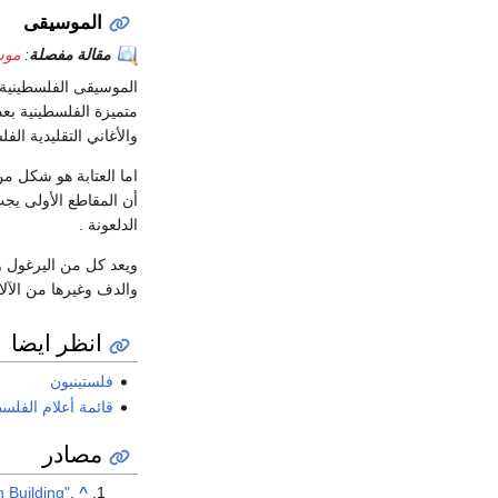
الموسيقى
مقالة مفصلة
:
موس
الموسيقى الفلسطينية 
والأغاني التقليدية الف
أن المقاطع الأولى يجب 
الدلعونة .
ويعد كل من اليرغول و 
والدف وغيرها من الآل
انظر ايضا
فلستينيون
قائمة أعلام الفلس
مصادر
n Building"
.
^