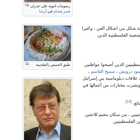
رسومات اموية على جدران
قصر هشام
في
أريحا
ية شكل من اشكال الفن ، وكثيرا
تقاليد المحلية الشعبية الفلسطينية الذين
ؤلاء الفلسطينيين الذين أصبحوا مواطنين
طبق الحمص بالطحينة
ود درويش
،
سميح القاسم
،
 علاقات دبلوماسية بين إسرائيل
 ونشرت مختارات من أعمالها في
[14]
ائع.
بيبي ، من سكان مخيم للاجئين
ن الفلسطينيين.