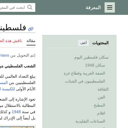
المعرفة
القائمة الرئيسية
فلسطيني
مقالة
ناقش هذه ال
المحتويات
أخف
(تم التحويل من
inians
سكان فلسطين اليوم
سكان 1948
الشعب الفلسطيني
هو 
الضفة الغربية وقطاع غزة
يبلغ التعداد العالمي للفلسطينيين ما يقارب 10 
الفلسطينيون في الشتات
الفلسطينيين من
المس
الأيام الأولى
للكنيسة ا
الثقافة
الفن
تعود الإشارة إلى الش
المطبخ
المطالبة بالاستقلال
في سنة
1948
و كذلك 
افلام
بل أيضاً إلى الإدراك
الصناعات التقليدية