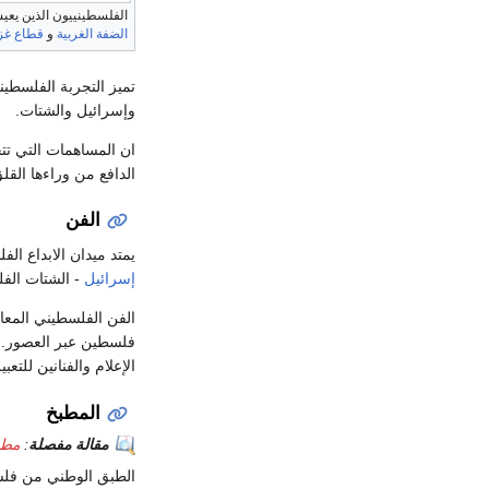
الفلسطينييون الذين يعي
الضفة الغربية
و
قطاع غز
تميز التجربة الفلسطي
وإسرائيل والشتات.
الدافع من وراءها الق
الفن
يمتد ميدان الابداع ا
إسرائيل
- الشتات ال
الفن الفلسطيني المعا
الإعلام والفنانين للت
المطبخ
مقالة مفصلة
:
مطب
الطبق الوطني من فلس