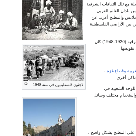
لة مع تلك الثقافات الشرقية
ن بلدان العالم العربي.
لملابس والمطبخ أعرب عن
 بين الأراضي الفلسطينية
ان المساهمات التي تتحدث عن كنعان الفلسطينية وغيرها التي نشرت في دورية للمجتمع فلسطين الشرقية (1920-1948) كان
تقويضها .
ربية
وقطاع غزة
-
اكن أخرى.
لاجئون فلسطينيون في سنة 1948
للوحة الشعبية في
 المواضيع الوطنية واستخدام مختلف وسائل
 على المطبخ بشكل واضح ،