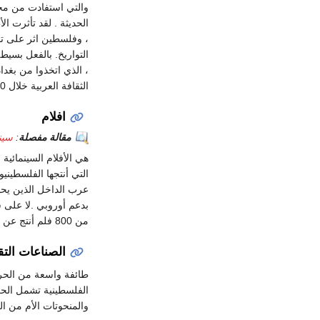
والتي استفادت من مخت
الحديثة . لقد تأثرت ا
، وفلسطين اثر على تقا
التواريخ. بالفعل بسي
، الذي اتخذوا من بغدا
الثقافة العربية خلال 800 - 1000 ومنتشرة في جميع أنحاء المناطق الوسطى من الامبراطورية.
افلام
مقالة مفصلة
:
سين
عرب الداخل الذين يحمل
بدعم أوروبي .لا على سب
من 800 فلم أنتج عن الفلسطينيين ، والصراع الإسرائيلي الفلسطيني ، والمواضيع الأخرى ذات الصلة.
الصناعات التق
طائفة واسعة من الحرف
الفلسطينية تشمل الحر
والمنحوتات الأم من الل