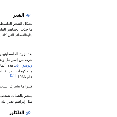
الشعر
يشكل الشعر الفلسطيني
يتلونالقصائد التي ك
عرب من إسرائيل وبعد صدور قانون الجن
وتوفيق زياد
. هذه أعما
والحكومات العربية. لك
[14]
عام 1966.
كثيرا ما يشترك الشعر 
ينتشر بالشتات شخصيات
مثل إبراهيم نصر الله 
الفلكلور