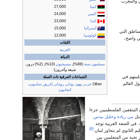
ق والمغرب
ليبيا
27,000
اليمن
24,000
كندا
23,000
أستراليا
15,000
مناطق التي
كولومبيا
12,000
ي واضح،
اللغات
العربية
الديانة
مسلمون سنة
(88%),
مسيحيون
(10%), (2%) دروز،
شيعة وآخرون)
بيتهم في
الجماعات العرقية ذات الصلة
ل العالم.
Other
عرب
,
يهود
,
يونان
,
رومان
,
إغريق
,
ساميون
،
كنعانيون
المثقفين الفلسطينيين جزءا
مثل
مي زيادة
وخليل بيدس
.
. في الضفة الغربية توجد
[8]
الثانوي لم يتجاوز لبنان.
ر نخبة من المتعلمين بين