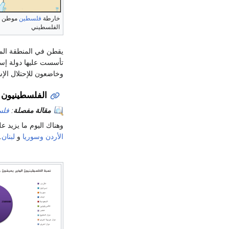
خارطة
فلسطين
موطن ا
الفلسطيني
يقطن في المنطقة المس
تأسست عليها دولة إسر
وخاضعون للإحتلال الإسرائ
الفلسطينيون 
مقالة مفصلة
:
فلس
وهناك اليوم ما يزيد 
الأردن
وسوريا
و
لبنان
.