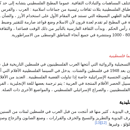
لف المساهمات والتبادلات الثقافية. عموما المطبخ الفلسطيني يتشابه إلى حد ك
لأطباق الفلسطينية بثلاث ثقافات رئيسية من جماعات اسلامية : العرب ، والفرس و
ليد الطهي البسيطة التي تستند في المقام الأول على استخدام الأرز ، والضأن و
طة في المطبخ لم تقدم لعدة قرون لأن الاسلام وضع قواعد صارمة للتقتير وضبط 
د رأس الحكم . وبدأت الثقافة الفارسية بالتأثير من ذلك الوقت فصاعدا ، والثقا
ما فلسطينية
التي أنتجها الفلسطينيون بعد 1948 في فلسطين والشتات. يدخل في السينما الفلسطينية الأفلا
ون الجنسية الإسرائيلية خاصة إذا تناولت القضية الفلسطينية.. العديد من الأفلا
يل الحصر الأفلام المنتجة في العربية ؛ يتم ترجمة بعضها للغة الإنجليزية ، الفرن
ليدية
 اليدوية ، كثير منها قد أنتجت من قبل العرب في فلسطين لمئات من السنين ، ل
ف اليدوية والتطريز والنسيج والخزف والقرارات ، وصنع الصابون والزجاج وصنع ا
[13]
[12]
ؤلؤ ، وغيرها.