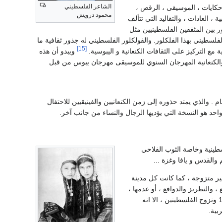
الشاعر الفلسطيني
 حكايات ، الموسيقى ، الرقص ،
محمود درويش
 ، العادات ، والتقاليد التي تتألف
لور بين المثقفين الفلسطينيين مثل
طيني بهذا الفلكلور. والفولكلور الفلسطيني له جذور ثقافية ما
[15]
ة مع التركيز على الثقافات الكنعانية و اليبوسية.
ويبدو أن هذه
 والكنعانية المهرجان السنوي للموسيقى مهرجان يبوس من قبل
الذي يمتد حذوره إلى زمن الكنعانيين والفينيقيين للاحتفال
واحد هو النسخة التي يؤديها الرجال والنساء من جانب آخر.
طينية وخاصة الثوب الفلاحي
والقدس و يافا وغزة ...
غير متزوجة ، كما كانت كل مدينة
 والتطريز والدوافع ، أو عدمها ،
ورغم هذه الاختلافات المحلية والإقليمية التي اختفت إلى حد كبير بعد عام 1948 ونزوح الفلسطينين ، الا انه
بية.