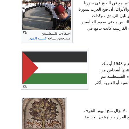
بير مع فن الطبخ في سوريا
الأتراك. أن فتح العرب لسوريا
اللبن الزبادي ، وكذلك
النفس ، حتى صعود العباسيين
فة الفارسية كانت تدمج في
احتفالات فلسطينيين
مسيحيين بساحة
كنيسة المهد
هي الأفلام السينمائية التسجيلية والروائية التي أنتجها العرب الفلسطينيون في فلسطين التاريخية قبل عام 1948 أو تلك
م التي أنتجها أشخاص من
م الفلسطينية تتم
سية أو العبرية. أكثر
ا تزال تنتج اليوم. الحرف
لقرار ، والزيتون الخشبية