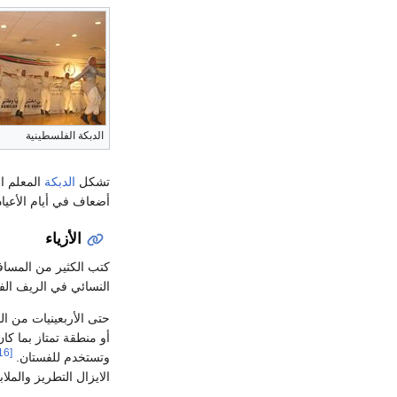
الدبكة الفلسطينية
تشكل
الدبكة
المعلم ا
أضعاف في أيام الأعياد
الأزياء
كتب الكثير من المساف
النسائي في الريف الفل
حتى الأربعينيات من ال
أو منطقة تمتاز بما كا
[16]
وتستخدم للفستان.
الايزال التطريز والمل