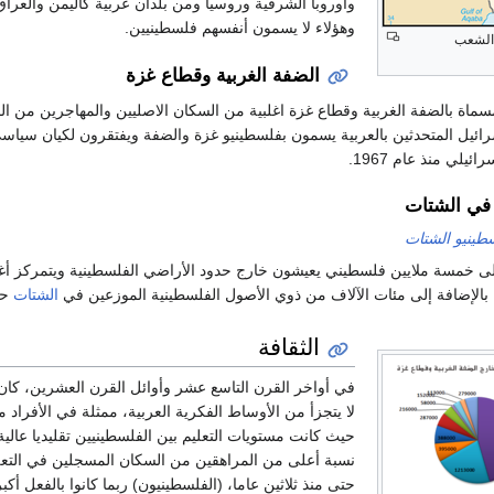
واوروبا الشرقية وروسيا ومن بلدان عربية كاليمن والعرا
وهؤلاء لا يسمون أنفسهم فلسطينيين.
لشعب
الضفة الغربية وقطاع غزة
ماة بالضفة الغربية وقطاع غزة اغلبية من السكان الاصليين والمهاجرين من ال
ائيل المتحدثين بالعربية يسمون بفلسطينيو غزة والضفة ويفتقرون لكيان سياس
يلي منذ عام 1967.
في الشتات
طينيو الشتات
على خمسة ملايين فلسطيني يعيشون خارج حدود الأراضي الفلسطينية ويتمركز أغل
 بالإضافة إلى مئات الآلاف من ذوي الأصول الفلسطينية الموزعين في
الشتات
حو
الثقافة
في أواخر القرن التاسع عشر وأوائل القرن العشرين، كان 
لا يتجزأ من الأوساط الفكرية العربية، ممثلة في الأفراد 
حيث كانت مستويات التعليم بين الفلسطينيين تقليديا عالية
نسبة أعلى من المراهقين من السكان المسجلين في التعليم 
حتى منذ ثلاثين عاما، (الفلسطينيون) ربما كانوا بالفعل أكب