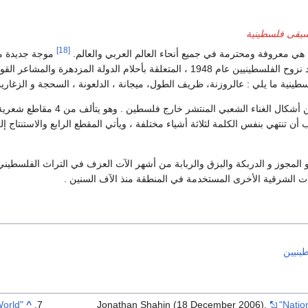
يقى فلسطينية
[18]
هي معروفة ومحترمة في جميع أنحاء العالم العربي والعالم.
موجة جديدة من
متميزة الفلسطينية بعد نزوح الفلسطينيين عام 1948 ، المتعلقة بأحلام الدولة الم
لسطينية ما يلي : عالروزنة، ظريف الطول، ميجانة ، الدلعونة ، السحجة و الزغاريت
اما العتابة هو شكل من أشكال الغناء ا
أن تنتهي بنفس الكلمة لثلاثة أشياء مختلفة ، ويأتي المقطع الرابع والاستنتاج إلى
المجوز و الدربكة والبزق والربابة من أشهر الآت العزف في التراث الفلسطيني 
ات الشرقية الأخرى المستخدمة في المنطقة منذ الآف السنين .
طينيين
World
^
Jonathan Shahin (18 December 2006).
"Natio