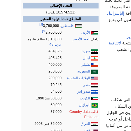
التي كانت تحت
التعداد الإجمالي
قة المعروفة
(10,574,521 تقريبا)
افة
إلىإسرائيل
المناطق ذات التواجد المعتبر
يشون في بقاع
[2]
فلسطين
: 3,760,000
[3]
الأردن
2,700,000
ير
داخل
الخط الأخضر
1,318,000 يطلق عليهم
تيجة
لاتفاقية
عرب 48
م الشعب
سوريا
434,896
لبنان
405,425
تشيلي
400,000
السعودية
280,000
الولايات المتحدة
200,000
مصر
70,245
هندوراس
54,000
الكويت
50,000 منذ 1990
 التي شكلت
البرازيل
50,000
العربية من السكان
قالب:Country data
37,000
زون في الجليل
Emirates
داخل أو عرب
العراق
35,000 حتى 2003
ساس من ألمانيا
قطر
30,000