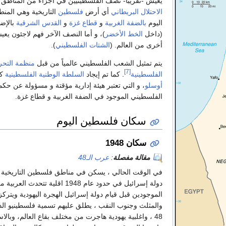
يعيش -تقريباً- نصف الفلسطينيين في أجزاء من المناطق 
الاحتلال البريطاني
أي أرض
فلسطين
التاريخية وهي المنط
اليوم
بالضفة الغربية
و
قطاع غزة
و
القدس الشرقية
بالإض
(داخل
الخط الأخضر
)، و أما النصف الآخر فهم لاجئون يع
أخرى من العالم. (
الشتات الفلسطيني
).
يتم تمثيل الشعب الفلسطيني عالمياً من قبل
منظمة التحر
[7]
الفلسطينية
. كما تم إيجاد
السلطة الوطنية الفلسطينية
كن
أوسلو
، و التي تعتبر هيئة إدارية مؤقتة و مسؤولة عن حك
الفلسطيني الموجود في الضفة الغربية و قطاع غزة.
سكان فلسطين اليوم
سكان 1948
مقالة مفصلة
:
عرب الـ48
في الوقت الحالي ، يسكن في مناطق فلسطين التاريخية
دولة إسرائيل في حدود عام 1948 اقلية تتحدث 
الموجودين قبل قيام دولة إسرائيل الهجرة اليهودية ويترك
والمثلث وجنوب النقب ، يطلق عليهم تسمية فلسطينيو ال
48 ، واغلبية يهودية هاجرت من مختلف بقاع العالم، وبالا