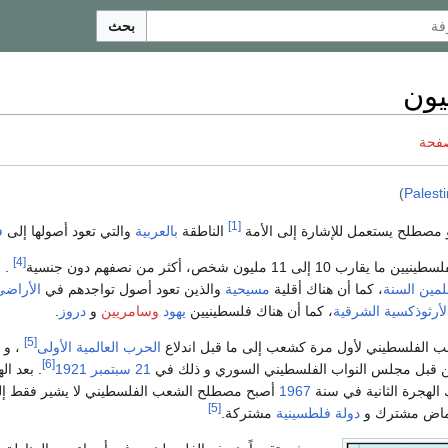
بحث
ون
صفحة
)
Palest
[1]
مصطلح يستعمل للإشارة إلى الأمة
الناطقة
بالعربية
والتي تعود أصولها إلى
ف
[4]
إلى 11 مليون شخص، أكثر من نصفهم دون جنسية
. 
لمين
السنة
، كما أن هناك أقلية
مسيحية
والذين تعود أصول تواجدهم في
الأراضي
لأرثوذكسية الشرقية
، كما أن هناك فلسطينيين
يهود
وسامريين
و
دروز
.
[5]
عب الفلسطيني لأول مرة كشعب إلى ما قبل اندلاع
الحرب العالمية الأولى
، و 
[6]
 من قبل مجلس النواب الفلسطيني السوري و ذلك في
21 سبتمبر
1921
. بعد ا
الهجرة الثانية في سنة
1967
أصبح مصطلح الشعب الفلسطيني لا يشير فقط إلى
[5]
 لماض مشترك و
دولة فلطسينية
مشتركة.