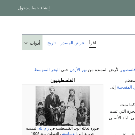
إنشاء حساب
دخول
اقرأ
عرض المصدر
تاريخ
أدوات
لسطين
,الأرض الممتدة من
نهر الأردن
حتى
البحر المتوسط
.
الفلسطينيون
معظم
 المقدسة
إلى
كما تمت
لهجرة التي تمت
 البلد الأصلي
صورة لعائلة أيوب الفلسطينية في
رام الله
الممتدة
جذورها إلى
الغساسنة
، التقطت سنة 1905