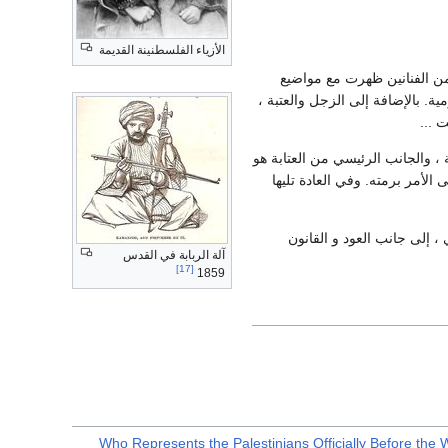
الأزياء الفلسطنينة القديمة
 الفنانين ظهرت مع مواضيع
زدهرة والمشاعر القومية. بالإضافة إلى الزجل والعتبة ،
 ...
لشعبي المنتشر خارج فلسطين . وهو يتألف من 4 مقاطع شعرية ، والجانب الرئيسي من العتابة هو
 الأمر برمته. وفي العادة تليها
، إلى جانب العود و القانون
آلة الربابة في القدس
[17]
1859
"Who Represents the Palestinians Officially Before the 