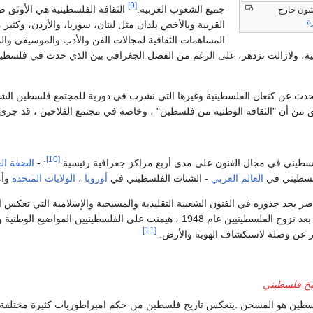
[9]
جميع الشعوب العربية.
الثقافة الفلسطينية هي الأوثق ص
شون خارج
ة
القريبة وبالأخص بلدان مثل لبنان، سوريا، والأردن، وكثير م
المساهمات الثقافية لمجالات الفن والأدب والموسيقى وا
نية، ولازالت تزدهر، على الرغم من الفصل الجغرافي بين الذي حدث في فلسطين
لق من أن "الثقافة الوطنية من فلسطين" ، وخاصة في مجتمع الفلاحين ، قد جرى 
[10]
لفلسطيني في مجال الفنون على مدى أربع مراكز جغرافية رئيسية
: -
الضفة الغ
فلسطيني في
العالم العربي
- الشتات الفلسطيني في
أوروبا
،
الولايات المتحدة
وأم
صر يجد جذوره في الفنون الشعبية التقليدية والمسيحية والإسلامية التي تعكس ا
فلسطين عبر العصور. بعد نزوح الفلسطينيين عام 1948 ، هيمنت على الفلسطينيين
[11]
عبير عن وصلة لاستكشاف الهوية والأرض.
خ فلسطيني
طين هو المسخن .ينعكس تاريخ فلسطين من حكم امبراطوريات كثيرة مختلفة