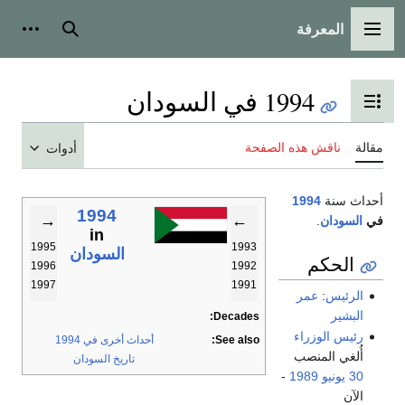
المعرفة
القائمة الرئيسية
بحث
أدوات
1994 في السودان
تبديل عرض جدول المحتويات
مقالة
ناقش هذه الصفحة
أدوات
أحداث سنة
1994
1994
→
←
في
السودان
.
in
1995
1993
السودان
الحكم
1996
1992
1997
1991
الرئيس
:
عمر
البشير
Decades:
رئيس الوزراء
See also:
أحداث أخرى في 1994
أُلغي المنصب
تاريخ السودان
30 يونيو
1989
-
الآن