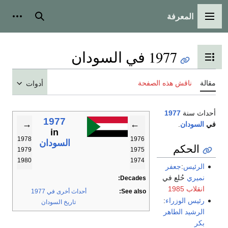
المعرفة
القائمة الرئيسية
بحث
أدوات
1977 في السودان
تبديل عرض جدول المحتويات
مقالة
ناقش هذه الصفحة
أدوات
أحداث سنة
1977
1977
→
←
في
السودان
.
in
1978
1976
السودان
الحكم
1979
1975
1980
1974
الرئيس
:
جعفر
نميري
حُلع في
Decades:
انقلاب 1985
See also:
أحداث أخرى في 1977
رئيس الوزراء
:
تاريخ السودان
الرشيد الطاهر
بكر