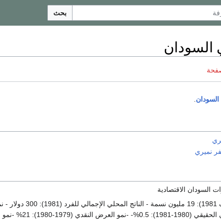
بحث
صفحة
السودان
.
ري
ر نميري
ت السودان الاقتصادية