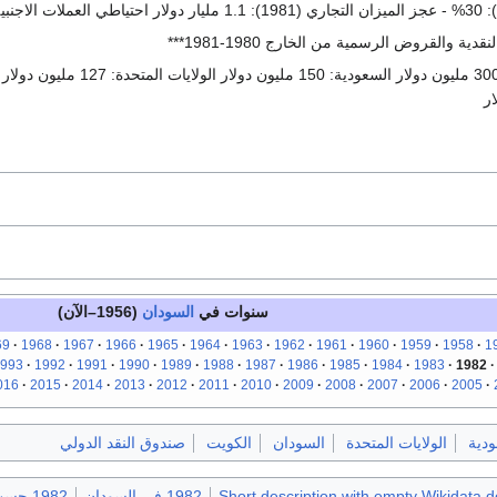
قدية والقروض الرسمية من الخارج 1980-1981***
سنوات في
السودان
(1956–الآن)
69
1968
1967
1966
1965
1964
1963
1962
1961
1960
1959
1958
1
993
1992
1991
1990
1989
1988
1987
1986
1985
1984
1983
1982
016
2015
2014
2013
2012
2011
2010
2009
2008
2007
2006
2005
ودية
الولايات المتحدة
السودان
الكويت
صندوق النقد الدولي
Short description with empty Wikidata d
1982 في السودان
1982 حسب البلد