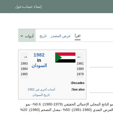
إنشاء حساب
دخول
اقرأ
عرض المصدر
تاريخ
أدوات
1982
→
←
in
1983
1981
السودان
1984
1980
1985
1979
Decades:
See also:
أحداث أخرى في 1982
تاريخ السودان
- عدد السكان (منتصف 1981): 19 مليون نسمة - الناتج المحلي الإجمالي للفرد (1981): 300 دولار - نمو الناتج المحلي الإجمالي الحقيقي (1979-1980): 0.6%- نمو
الناتج المحلي الإجمالي الحقيقي (1980-1981): 0.5%- -نمو العرض النقدي (1979-1980): 21% -نمو العرض النقدي (1980-1981): 50% -معدل التضخم (1980): 20%