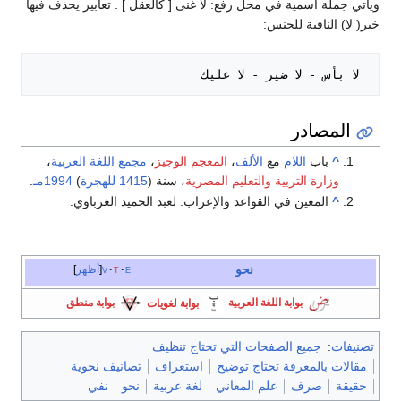
ويأتي جملة اسمية في محل رفع: لا غنى [ كالعقل ] . تعابير يحذف فيها
خبر( لا) النافية للجنس:
 لا بأس - لا ضير - لا عليك

المصادر
^
باب
اللام
مع
الألف
،
المعجم الوجيز
،
مجمع اللغة العربية
،
وزارة التربية والتعليم المصرية
، سنة (
1415 للهجرة
)
1994مـ
.
^
المعين في القواعد والإعراب. لعبد الحميد الغرباوي.
نحو
e
t
v
أظهر
بوابة اللغة العربية
بوابة لغويات
بوابة منطق
تصنيفات
:
جميع الصفحات التي تحتاج تنظيف
مقالات بالمعرفة تحتاج توضيح
استعراف
تصانيف نحوية
حقيقة
صرف
علم المعاني
لغة عربية
نحو
نفي