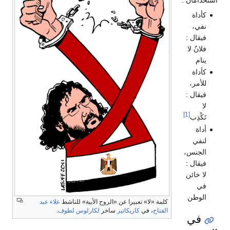
استخدامان :
كأداة
نفي،
فيقال :
فلانٌ لا
ينام
كأداة
للأمر،
فيقال :
لا
[1]
تَكْذِب
أداة
لنفي
الجنس،
فيقال :
لا خائن
في
الوطن
كلمة «لا» تعبيرا عن «الروح الأبية» للناشط
علاء عبد
الفتاح
، في
كاريكاتير
ساخر
لكارلوس لطوف
.
في