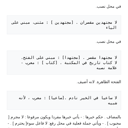
في محل نصب.
لا مجتهدين مقصران . [مجتهدين ] : مثنى، مبني على 
الياء

في محل نصب.
لا كتاب تاريخ في المكتبة . [كتاب ] : معرب - 
علامة نصبه 

الفتحة الظاهرة. لانه أضيف.
لا ساعيا في الخير نادم .[ساعيا] : معرب ، لأنه 
شبيه

بالمضاف . حكم خبرها : - يأتي خبرها مفردا ويكون مرفوعا : لا مجرم [
محبوب ] . - ويأتي جملة فعلية في محل رفع: لا فاعل سوء[ يحترم ] . -