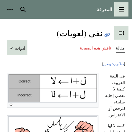
المعرفة
القائمة الرئيسية
بحث
أدوات
نفي (لغويات)
تبديل عرض جدول المحتويات
مقالة
ناقش هذه الصفحة
أدوات
[
مطلوب توضيح
]
في اللغة
العربية،
كلمة
لا
تعطي إجابة
سلبية،
للرفض أو
الاعتراض.
كلمة لا لها