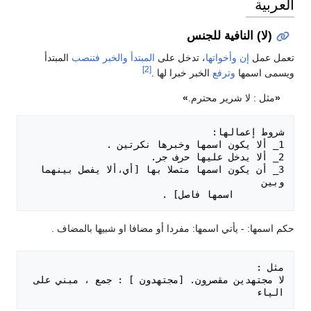
العربية
(لا) النافية للجنس
تعمل عمل
إن وأخواتها
، تدخل على
المبتدأ والخبر
فتنصب
المبتدأ
[2]
ويسمى اسمها
وترفع
الخبر خبرا لها .
«
مثل : لا شرير محترم.
»
3_ أن يكون اسمها متصلا بها [أي،ألا يفصل بينهما 
         اسمها فاصل] .

حكم اسمها: - يأتي اسمها: مفردا أو مضافا او شبيها بالمضاف .
لا مجتهدين مقصرون. [مجتهدون ] : جمع ، مبني على 
الياء 
