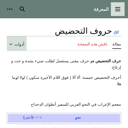
المعرفة
القائمة الرئيسية
بحث
أدوات
حروف التحضيض
مقالة
ناقش هذه الصفحة
أدوات
حرف التحضيض
هو حرف معنى يستعمل لطلب شيء بشدة و حث و
إزعاج.
أحرف التحضيض خمسة: ألا ألا ( فوق اللام الأخيرة سكون ) لولا لوما
هلا
معجم الإعراب في النحو العربي للسفير أنطوان الدحداح
نحو
e
t
v
أظهر