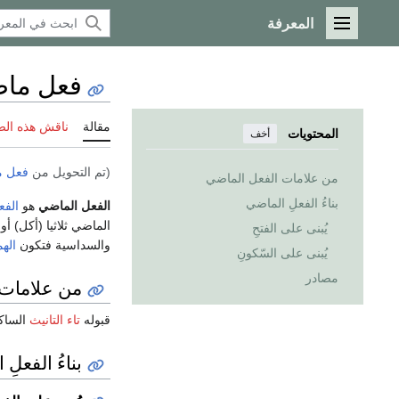
المعرفة
القائمة الرئيسية
فعل ما
مقالة
ناقش هذه ال
المحتويات
أخف
(تم التحويل من
فعل 
من علامات الفعل الماضي
بناءُ الفعلِ الماضي
الفعل الماضي
هو
الفع
الماضي ثلاثيا (أكل) أو
يُبنى على الفتحِ
والسداسية فتكون
اله
يُبنى على السّكونِ
مصادر
من علامات 
قبوله
تاء التانيث
الساكن
بناءُ الفعلِ