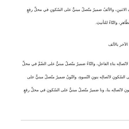
فِ الاثنينِ، والألفُ ضميرٌ متّصلٌ مبنيٌّ على السّكونِ في محلِّ رفعٍ
هرِ، والتّاءُ للتأنيثِ.
لآخر بالألف
صالِه بتاءِ الفاعلِ، والتّاءُ ضميرٌ متّصلٌ مبنيٌّ على الضّمِّ في محلِّ
السّكونِ لاتّصالِه بنونِ النّسوةِ، والنّونُ ضميرٌ متّصلٌ مبنيٌّ على
ِ لاتّصالِه بنا، ونا ضميرٌ متّصلٌ مبنيٌّ على السّكونِ في محلِّ رفعٍ