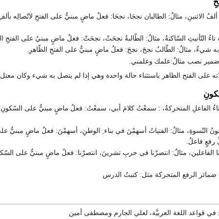
ِ
لفُ الاثنينِ، مثالٌ: الطالبان نجحَا، نجحَا: فعلٌ ماضٍ مبنيٌّ على الفتحِ لاتّصالِه بأل
تاءُ التّأنيثِ السّاكنةُ، مثالٌ: الطّالبةُ نجحَتْ، نجحَتْ: فعلٌ ماضٍ مبنيٌ على الفتحِ الظّا
به شيءٌ، مثالٌ: الطّالبُ نجحَ، نجحَ: فعلٌ ماضٍ مبنيٌّ على الفتحِ الظّاهرِ.
به ضمير نصب مثالٌ:علمك وعلمني.
اته على الفتح الظاهر باستثناء حالة واحدة وهي إذا لم يتصل به شيء وكان معتل ا
كونِ
اءُ الفاعلِ المتحركةُ، : سمعْتُ كلامَ أبي، سمعْتُ: فعلٌ ماضٍ مبنيٌّ على السّكونِ لاتّ
ونُ النّسوةِ، مثالٌ: الفتياتُ أسهمْنَ في بناء ِ الوطنِ، أسهمْنَ: فعلٌ ماضٍ مبنيٌّ على 
 رفعٍ فاعلٌ.
نا الفاعلين، مثالٌ: انتصرْنا في حربِ تشرينَ، انتصرْنا: فعلٌ ماضٍ مبنيٌّ على السّكون
 ضمائر الرفع المتحركة مثل: كتبتُ الدرس
 في قواعد اللغة العربيَّة، لعلي الجارم ومصطفى أمين