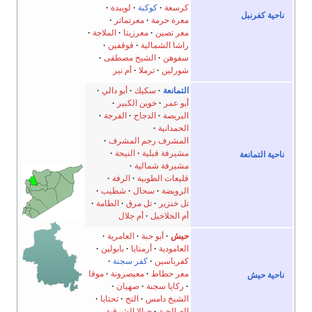
كرسعة
كوكبة
لويبدة
ناحية كفرنبل
معرة حرمة
معرتماتر
معر تصين
معرزيتا
الملاجة
راشا الشمالية
قوقفين
سفوهن
الشيخ مصطفى
شورلين
ترملا
أم نير
التمانعة
سكيك
أبو دالي
أبو عمر
خوين الكبير
البريصة
الدجاج
الفرجة
الحمدانية
المشرف رجم المشرف
مشيرفة قبلية
النيحة
ناحية التمانعة
مشيرفة شمالية
قليعات الطوبية
الرفة
الرويضة
سحال
شطيب
تل خنزير
تل مرق
الطامة
أم الخلاخيل
أم جلال
حيش
أبو حبة
العامرية
العامودية
أرمنايا
بابولين
كفرباسين
كفر سجنة
معر حطاط
معيصرونة
موقا
ناحية حيش
ركايا سجنة
صهيان
الشيخ دامس
التح
تحتايا
الصالحية
جبالا الشرقية