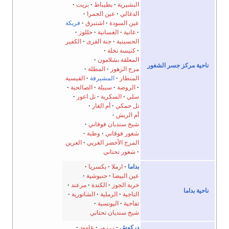
البشيرية
بطيباط
بزيت
الدغالي
عين الحمرا
عين السودة
اشتبرق
فريكة
غانية
الغسانية
حللوز
الحسينية
جنة القرى
الكفير
كنيسة نخلة
المعلقة بشلامون
ناحية مركز جسر الشغور
مرج الزهور
المطلة
المنطار
المشيرفة
القيسية
الروضة
سبيلة
الصالحية
سلي
السكرية
تل اعور
تل حمكي
أم الغار
أم الريش
شيخ سنديان فوقاني
شغور فوقاني
وطبة
المرج الأخضر الغربي
العرين
شغور تحتاني
بداما
ارملا
بكسريا
عين البيضا
حنبوشية
خربة الجوز
الكندة
مرعند
ناحية بداما
الناجية
الرملية
الشاتورية
تفاحية
اليونسية
شيخ سنديان تحتاني
دركوش
زرزور
عامود