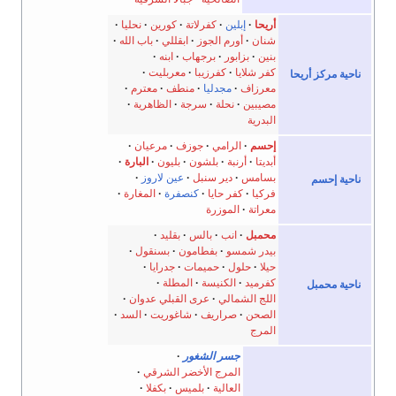
أريحا
إبلين
كفرلاتة
كورين
نحليا
شنان
أورم الجوز
ابقللي
باب الله
بنين
بزابور
برجهاب
ابنه
كفر شلايا
كفرزيبا
معربليت
ناحية مركز أريحا
معرزاف
مجدليا
منطف
معترم
مصيبين
نحلة
سرجة
الظاهرية
البدرية
إحسم
الرامي
جوزف
مرعيان
أبديتا
أرنبة
بلشون
بليون
البارة
بسامس
دير سنبل
عين لاروز
ناحية إحسم
فركيا
كفر حايا
كنصفرة
المغارة
معراتة
الموزرة
محمبل
انب
بالس
بقليد
بيدر شمسو
بفطامون
بسنقول
حيلا
حلول
حميمات
جدرايا
كفرميد
الكنيسة
المطلة
ناحية محمبل
اللج الشمالي
عرى القبلي عدوان
الصحن
صراريف
شاغوريت
السد
المرج
جسر الشغور
المرج الأخضر الشرقي
العالية
بلميس
بكفلا