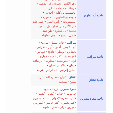
زفر الكبير
بصرى زفر الصغير
حرملة
حميمات الداير
الحسينية تل كلبة
اجلاس
ناحية أبو الظهور
جديدة أبو الظهور
المشيرفة
المستريحة
رأس العين
رسم عابد
تل الأغر
تل فخار
تل سلمو
تلجينة
تل خطرة
طواحينة
طويل الشيخ
التويم
طويلة
سراقب
خان السبل
مرديخ
أبو الخوص
آفس
آجز
انقراتي
بجفاص
بويطي
داديخ
جوباس
كفر بطيخ
كفر عميم
خوارى
ناحية سراقب
لوف
معردبسة
محاريم
الرصافة
ريان
سلامين
سان
الشيخ إدريس
تل كراتين
ترنبة
تفتناز
كتيان
معارة النعسان
ناحية تفتناز
شللخ
طلحية
معرة مصرين
زردنا مشهد
حرنبوش
حزانو
كفريا
كفتين
كللي
معرة الإخوان
باتنتة
بحورى
ناحية معرة مصرين
كفريحمول
كفر جالس
كفر نبي
مورين
رام حمدان
تلتونة