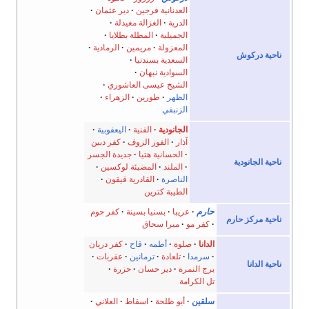
العدنانية فرجين
دير عثمان
الدرية
الغزالة مغيدلة
الجميلية
المطلة بطلايا
المعزولة
مريمين
الرمادية
ناحية دركوش
السعدية بسندتيا
السوادية نبهان
الشيخ عيسى العاشوري
الظهر
طورين
الزهراء
الزنبقي
الجانودية
القنية
اليعقوبية
آذار
الفوز الزوف
كفر دبين
الحسانية هتيا
جديدة الجسر
ناحية الجانودية
الملند
المضيئة لوكسين
الناصرة
القادرية قيقون
الطيبة كترين
حارم
عريبا
بسنيا بسينة
كفر حوم
ناحية مركز حارم
كفر مو
ميرا سحاق
الدانا
صلوة
أطمه
قاح
كفر دريان
سرمدا
تلعادة
ترمانين
عقربات
ناحية الدانا
برج النمرة
دير حسان
حزرة
تل الكرامة
سلقين
أبو طلحة
اسقاط
العلاني