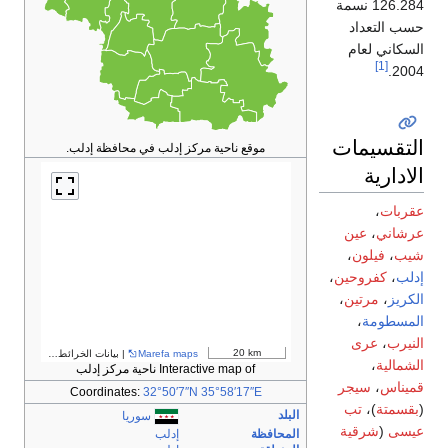
126.284 نسمة
حسب التعداد
السكاني لعام
[1]
2004.
التقسيمات
موقع ناحية مركز إدلب في محافظة إدلب.
الادارية
عقربات
،
عرشاني
،
عين
شيب
،
فيلون
،
إدلب
،
كفروحين
،
الكريز
،
مرتين
،
المسطومة
،
النيرب
،
عرى
20 km
Marefa maps
| بيانات الخرائط ©
مساهمو OpenStreetMap
الشمالية
،
Interactive map of ناحية مركز إدلب
قميناس
،
سيجر
Coordinates:
32°50′7″N
35°58′17″E
(
بقسمتة
)،
تب
البلد
سوريا
عيسى
(
شرقية
المحافظة
إدلب