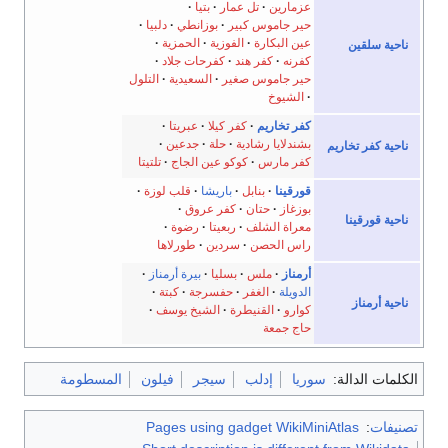
عزمارين
تل عمار
بتيا
حير جاموس كبير
بوزانطي
دلبيا
عين البكارة
الفوزية
الحمزية
ناحية سلقين
كفرنه
كفر هند
كفرحات جلاد
حير جاموس صغير
السعيدية
التلول
الشيوخ
كفر تخاريم
كفر كيلا
عبريتا
بشندلايا رشادية
حلة
جدعين
ناحية كفر تخاريم
كفر مارس
كوكو عين الجاج
تلتيتا
قورقينا
بنابل
باريشا
قلب لوزة
بوزغاز
حتان
كفر عروق
ناحية قورقينا
معراة الشلف
ربعيتا
رضوة
راس الحصن
سردين
طورلاها
أرمناز
ملس
بسليا
بيرة أرمناز
الدويلة
الغفر
حفسرجة
كبتة
ناحية أرمناز
كوارو
القنيطرة
الشيخ يوسف
حاج جمعة
الكلمات الدالة:
سوريا
إدلب
سيجر
فيلون
المسطومة
تصنيفات
:
Pages using gadget WikiMiniAtlas