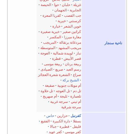
غزيلة
حلبان
حوا
الحيصة
الجابرية
الجهمان
جب القصب
كفريا المعرة
كرسنتي
خيرية
خوين الشعر
خيارة
كراتين صغير
خيرية صغيرة
مغارة ميرزا
المكسر
مردغانة برتقالة
المريجب
ناحية سنجار
مريجب المشهد
المتوسطة
نباز
لويبدة شمالية
العوجة
قصر الأبيض
قطرة
ربيعة برنان
ربيعة موسى
رسم العبد
صريع
الصيادى
صراع
الشعرة شعرة العجائز
الشيخ بركة
أم مويلات جنوبية
صقيعة
تل دم
تل العوجه
تل حلاوة
تلعمارة
ثليجة
أم صهريج
أم تيني
سرجة غربية
سرجة شرقية
كفرنبل
حزارين
حاس
بسقلا
دارة الكبيرة
الفقيع
فليفل
فطيرة
جبالا
كفر موسى
كفر عويد