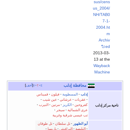
sus/cens
us_2004/
NH/TAB0
7-1-
2004.ht
m
Archiv
ed
2013-03-
13 at the
Wayback
Machine
محافظة إدلب
e
t
v
أخف
إدلب
المسطومة
فيلون
قميناس
عقربات
عرشاني
عين شيب
كفروحين
الكريز
مرتين
النيرب
ناحية مركز إدلب
عرى الشمالية
سيجر
تب عيسى شرقية وغربية
أبو الظهور
تل سلطان
تل طوقان
البليصة
البراغيثي
باريسا