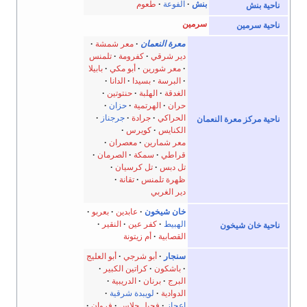
بنش
الفوعة
طعوم
ناحية بنش
سرمين
ناحية سرمين
معرة النعمان
معر شمشة
دير شرقي
كفرومة
تلمنس
معر شورين
أبو مكي
بابيلا
البرسة
بسيدا
الدانا
الغدقة
الهلبة
حنتوتين
حران
الهرتمية
حزان
الحراكي
جرادة
جرجناز
ناحية مركز معرة النعمان
الكنايس
كويرس
معر شمارين
معصران
قراطي
سمكة
الصرمان
تل دبس
تل كرسيان
ظهرة تلمنس
تقانة
دير الغربي
خان شيخون
عابدين
بعربو
الهبيط
كفر عين
النقير
ناحية خان شيخون
القصابية
أم زيتونة
سنجار
أبو شرجي
أبو العليج
باشكون
كراتين الكبير
البرج
برنان
الدريبية
الدوادية
لويبدة شرقية
اعجاز
فحيل جلاس
فروان