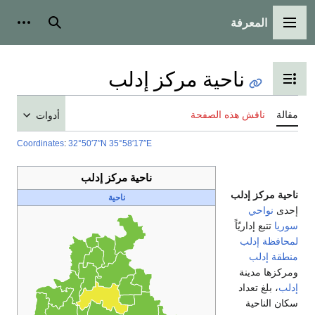
المعرفة
القائمة الرئيسية
بحث
أدوات
ناحية مركز إدلب
تبديل عرض جدول المحتويات
مقالة
ناقش هذه الصفحة
أدوات
Coordinates
:
32°50′7″N
35°58′17″E
ناحية مركز إدلب
ناحية مركز إدلب
ناحية
إحدى
نواحي
سوريا
تتبع إداريّاً
لمحافظة إدلب
منطقة إدلب
ومركزها مدينة
إدلب
، بلغ تعداد
سكان الناحية