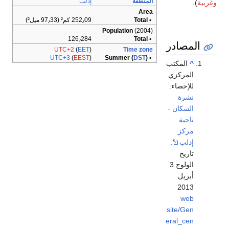
المنطقة
إدلب
وغربية
).
Area
• Total
252٫09 كم² (97٫33 ميل²)
Population
(2004)
126٫284
• Total
المصادر
UTC+2
(
EET
)
Time zone
UTC+3
(
EEST
)
DST
)
• Summer (
^
المكتب
المركزي
للإحصاء:
نشرة
السكان -
ناحية
مركز
إدلب
.
تاريخ
الولوج 3
أبريل
2013
web
site/Gen
eral_cen