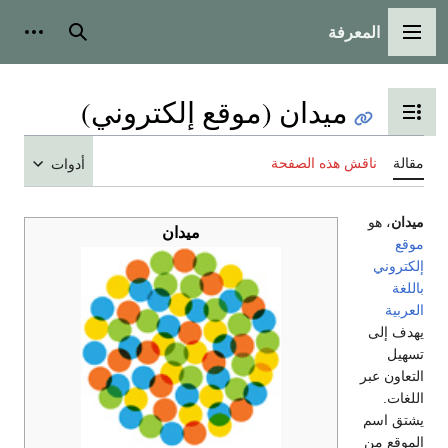
المعرفة
القائمة الرئيسية
بحث
أدوات
ميدان (موقع إلكتروني)
تبديل عرض جدول المحتويات
مقالة
ناقش هذه الصفحة
أدوات
ميدان
، هو
ميدان
موقع
إلكتروني
باللغة
العربية
يهدف إلى
تسهيل
التعاون عبر
اللغات.
يشتق اسم
الموقع من