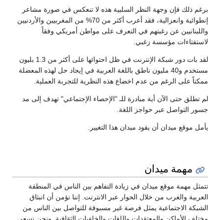
برغم ذلك فإن وجهة النظر السلبية هذه لا تنعكس في صورة مشاعر
إنطوائية وانعزالية، فقد أعرب أكثر من 70% من المغربيين والأردنيين
واللبنانيين عن رغبتهم في التعرف على مواطن أمريكي وفقاً
لاستفتاءات مؤسسة زغبي.
لقد بات دور شبكة الإنترنت في ظل احتوائها على أكثر من 1.3 بليون
مستخدم و40 مليون ناطق باللغة العربية في إيجاد حل لهذه المعضلة
ممكناً على الرغم من عدم اخضاع هذه النظرية للتجربة العملية.
لم تطلق حتى الآن أية مبادرة للـ "الإحصاء الإجتماعي" تهدف إلى مد
جسور التواصل عبر حواجز اللغة.
يأمل موقع ميدان أن يقود ميدان هذا التغيير.
مهمة ميدان
تتمثل مهمة موقع ميدان في زيادة التفاهم بين الناس في المنطقة
العربية والغرب من خلال الحوار عبر الانترنت. إننا نؤمن أن انبثاق
الشبكة الاجتماعية يمثل فرصة غير مسبوقة للتواصل بين الناس من
مختلف الأماكن والمعتقدات واللغات والخلفيات الثقافية. ونحن نسعى