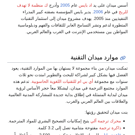
أسس ميدان على يد
اد بايس
عام
2005
وأدرج
ك منظمة لا تهدف
للربح
في عام
2006
. يدير بايس المؤسسة بصفته كبير المدراء
التنفيذيين منذ 2005. يهدف مشروع ميدان إلى استثمار التقنيات
المتطورة لدعم ونشر التسامح العابر للثقافات والفهم ودبلوماسية
المواطن بين مستخدمي الإنترنت في الغرب والعالم العربي.
موارد ميدان التقنية
تمكنت ميدان من بناء مجموعة لا يستهان بها من الموارد التقنية، يعود
الفضل فيها بشكل كبير لشراكة للبحث والتطوير امتدت نحو ثلاث
سنوات مع مجموعة
أي بي ام
للتقنيات اللغوية الحاسوبية
. تدعم هذه
الموارد مجتمع الترجمة في ميدان، ليشكلا معاً حجر الأساس لرؤية
ميدان لبداية المتمثلة في إطلاق بداية جديدة للمشاركة المدنية العالمية
والعلاقات بين العالم العربي والغرب.
بنت ميدان لتحقيق رؤيتها:
محرك ترجمة آلي
يتيح إمكانيات التصحيح البشري للمواد المترجمة.
ذاكرة ترجمة
مفتوحة متنامية تصل إلى 3.2 كلمة.
قاعدة بيانات
للمصادر الإعلامية تتكون من 2.500 مصدراً إعلامياً