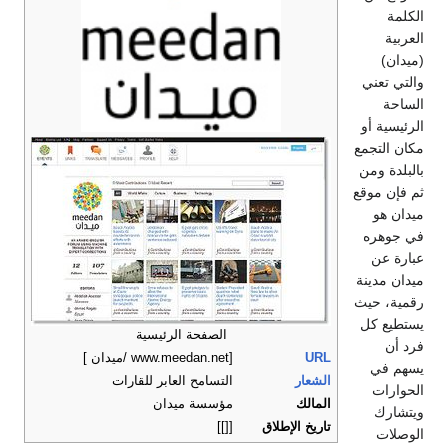
الكلمة
العربية
(ميدان)
والتي تعني
الساحة
الرئيسية أو
مكان التجمع
بالبلدة ومن
ثم فإن موقع
ميدان هو
في جوهره
عبارة عن
ميدان مدينة
رقمية، حيث
يستطيع كل
الصفحة الرئيسية
فرد أن
URL
[www.meedan.net /ميدان ]
يسهم في
الشعار
التسامح العابر للقارات
الحوارات
المالك
مؤسسة ميدان
ويتشارك
تاريخ الإطلاق
[[]]
الوصلات