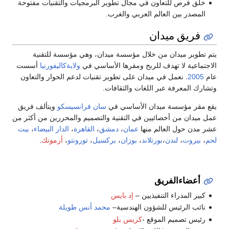
خلق فرص للتعاون في مجال تطوير البرمجيات والتقنيات مفتوحة
المصدر بين العالم العربي والغرب.
فريق ميدان
يتم تطوير ميدان من خلال مؤسسة ميدان، وهي مؤسسة للتقنية
الاجتماعية لا تهدف للربح ومقرها الأساسي في
ولايةكاليفورنيا
أسست
عام
2005
. نعمل في ميدان على تطوير تقنيات لدعم الحوار والتعاون
وتشارك المعرفة عبر اللغات والثقافات.
يقع مقر مؤسسة ميدان الأساسي في
سان فرانسيسكو
ويتألف فريق
عمل ميدان من أخصائيين في التقنية والتصميم والمحررين من أكثر من
عشر مدن حول العالم منها
عمان
،
دمشق
،
القاهرة
،
الدار البيضاء
،
بيت
لحم
،
بيروت
،
لندن
،
بورتلاند
،
بوزان
،
بركسيل
،
تورونتو
،
أرمونك
.
أعضاءالفريق
كبير المدراء التنفيذيين –
إد بايس
نائب الرئيس للشؤون الهندسية–
محمد أنس طويلة
رئيس تصميم الموقع -
كريس بلو