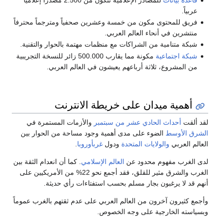
عربياً.
فريق للمحتوى مكون من خمسة وعشرين صحفياً ومترجماً محترفاً
منتشرين في أنحاء العالم العربي.
شبكة متنامية من الشراكات مع منظمات مهتمة بالحوار والتقنية.
شبكة اجتماعية
مكونة مما يقارب 500.000 زائر للنسخة التجريبية
من المشروع، ثلاثة أرباعهم يعيشون في العالم العربي.
أهمية ميدان على خريطة الانترنت
لقد ألقت
أحداث الحادي عشر من سبتمبر
والأزمات المستمرة في
الشرق الأوسط
الضوء على مدى أهمية وجود مساحة من الحوار بين
العالم العربي
والولايات المتحدة
ودول
غربأوروبا
.
لدى الغرب مفهوم محدود عن
العالم الإسلامي
. كما أن انعدام الثقة بين
الغرب والشرق مثير للقلق، فقد أجمع نحو 22% من الأمريكيين على
أنهم قد لا يرغبون بجار مسلم بحسب استفتاءات رأي حديثة.
وأجمع كثيرون آخرون من العالم العربي على عدم ثقتهم بالغرب عموماً
وبسياسته الخارجية على وجه الخصوص.