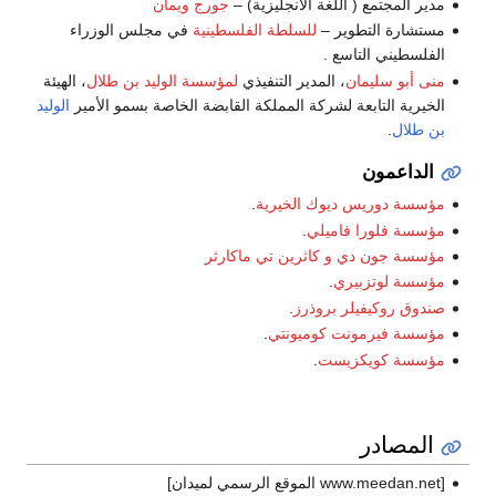
مدير المجتمع ( اللغة الانجليزية) –
جورج ويمان
مستشارة التطوير –
للسلطة الفلسطينية
في مجلس الوزراء
الفلسطيني التاسع .
منى أبو سليمان
، المدير التنفيذي
لمؤسسة الوليد بن طلال
، الهيئة
الخيرية التابعة لشركة المملكة القابضة الخاصة بسمو الأمير
الوليد
بن طلال
.
الداعمون
مؤسسة دوريس ديوك الخيرية
.
مؤسسة فلورا فاميلي
.
مؤسسة جون دي و كاثرين تي ماكارثر
مؤسسة لوتزبيري
.
صندوق روكيفيلر بروذرز
.
مؤسسة فيرمونت كوميونتي
.
مؤسسة كويكزيست
.
المصادر
[www.meedan.net الموقع الرسمي لميدان]