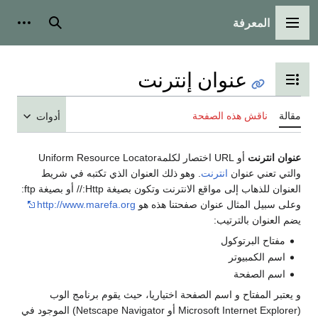
المعرفة
القائمة الرئيسية
بحث
أدوات
عنوان إنترنت
تبديل عرض جدول المحتويات
مقالة
ناقش هذه الصفحة
أدوات
عنوان انترنت
أو URL اختصار لكلمةUniform Resource Locator
والتي تعني عنوان
انترنت
. وهو ذلك العنوان الذي تكتبه في شريط
العنوان للذهاب إلى مواقع الانترنت وتكون بصيغة Http:// أو بصيغة ftp:
وعلى سبيل المثال عنوان صفحتنا هذه هو
http://www.marefa.org
يضم العنوان بالترتيب:
مفتاح البرتوكول
اسم الكمبيوتر
اسم الصفحة
و يعتبر المفتاح و اسم الصفحة اختياريا، حيث يقوم برنامج الوب
(Microsoft Internet Explorer أو Netscape Navigator) الموجود في