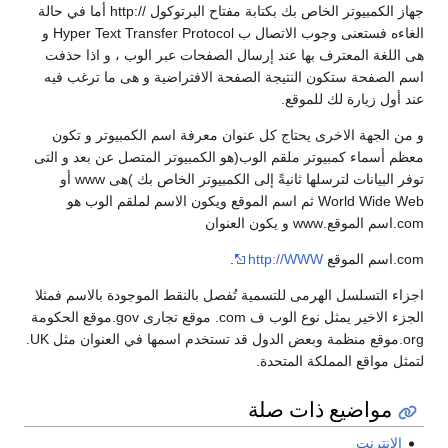
جهاز الكمبيوتر الخاص بك بكتابة مفتاح البرتوكول //:http أما في حالة
الغاءه فستعنى وجوب الاتصال ب Hyper Text Transfer Protocol و
هى اللغة المعترف بها عند إرسال الصفحات عبر الوب ، و اذا حذفت
اسم الصفحة ستكون النتيجة الصفحة الافتراضية و هى ما ترغب فيه
عند أول زيارة لك للموقع.
و من الجهة الاخرى يحتاج كل عنوان معرفة اسم الكمبيوتر و تكون
معظم أسماء كمبيوتر ملقم الوب(هو الكمبيوتر المتصل عن بعد و التى
توفر البيانات لترسلها ثانيةً إلى الكمبيوتر الخاص بك )هى www أو
World Wide Web ثم اسم الموقع ويكون الاسم لملقم الوب هو
com.اسم الموقع.www و يكون العنوان
com.اسم الموقع
http://WWW
.
اجزاء التسلسل الهرمى للتسمية تُفصل بالنقط الموجودة بالاسم فمثلا
الجزء الاخير يمثل نوع الوب ف com. موقع تجارى gov.موقع الحكومة
org.موقع منظمة وبعض الدول قد تستخدم اسمها في العنوان مثل UK.
لتمثل مواقع المملكة المتحدة.
مواضيع ذات صلة
الإنترنت