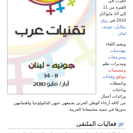
العرب في
الفترة من 11
إلي 14 مايو/آيار
2010 في
زوق
مكايل
،
جونية
،
لبنان
.
ويضم اللقاء
مهندسات
ومبرمجات
ومديرات نظم
ومصممات
مواقع
وفنانات
وناشطات
وباحثات
ورائدات أعمال
من كافة أرجاء الوطن العربي يجمعهن حبهن للتكنولوجيا واهتمامهن
بدورها في تنمية مجتمعاتنا العربية.
فعاليات الملتقى