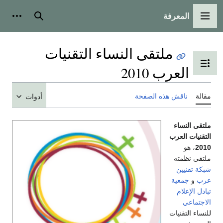
المعرفة
القائمة الرئيسية
بحث
أدوات
ملتقى النساء التقنيات
تبديل عرض جدول المحتويات
العرب 2010
مقالة
ناقش هذه الصفحة
أدوات
ملتقى النساء
التقنيات العرب
2010
، هو
ملتقى نظمته
شبكة تقنيين
عرب
و
جمعية
تبادل الإعلام
الاجتماعي
للنساء التقنيات