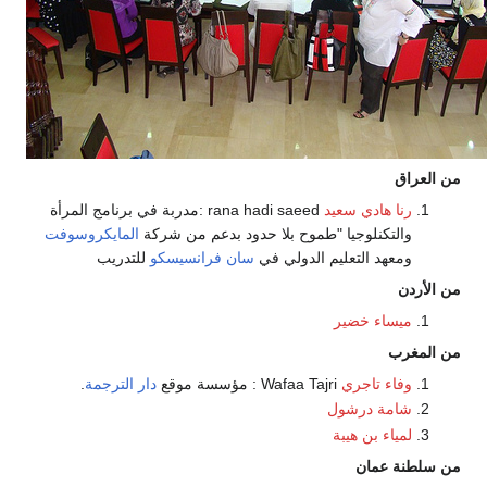
من العراق
رنا هادي سعيد
rana hadi saeed :مدربة في برنامج المرأة
والتكنلوجيا "طموح بلا حدود بدعم من شركة
المايكروسوفت
ومعهد التعليم الدولي في
سان فرانسيسكو
للتدريب
من الأردن
ميساء خضير
من المغرب
وفاء تاجري
Wafaa Tajri : مؤسسة موقع
دار الترجمة
.
شامة درشول
لمياء بن هيبة
من سلطنة عمان