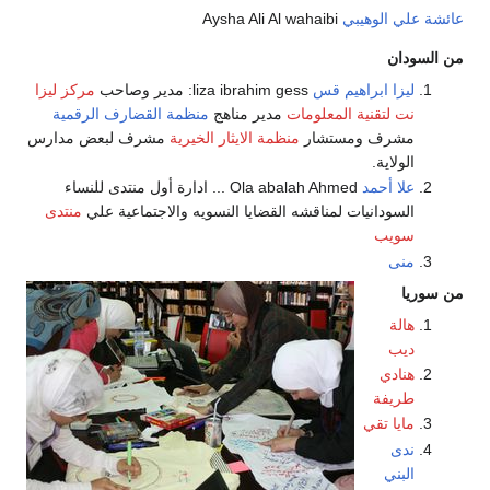
عائشة علي الوهيبي
Aysha Ali Al wahaibi
من السودان
ليزا ابراهيم قس
liza ibrahim gess: مدير وصاحب
مركز ليزا
نت لتقنية المعلومات
مدير مناهج
منظمة القضارف الرقمية
مشرف ومستشار
منظمة الايثار الخيرية
مشرف لبعض مدارس
الولاية.
علا أحمد
Ola abalah Ahmed ... ادارة أول منتدى للنساء
السودانيات لمناقشه القضايا النسويه والاجتماعية علي
منتدى
سويب
منى
من سوريا
هالة
ديب
هنادي
طريفة
مايا تقي
ندى
البني