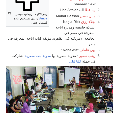
Shereen Sakr
لينا عطا
اللهLina Attalah
رمز الالهة الرومانية فينس
منال حسن
Manal Hassan
Venus
والذي يستخدم عادة
نجلاء رزق
Nagla Rizk
لتمثيل الأنثى
استاذة جامعية ومديرة اتاحة
المعرفة في مصر في
الجامعة الامريكية في القاهرة. مؤلفة كتابة اتاحة المعرفة في
مصر.
نهى عاطف
Noha Atef :
زينب سمير
: مدونة مصرية لها
مدونة بنت مصرية
. شاركت
في حملة
كلنا ليلى