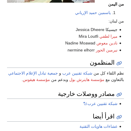
من اليمن
ياسمين حميد الإرياني
من لبنان:
جيسيكا Jessica Dheere
ميرا لطفي
Mira Loutfi
نادين معوض
Nadine Moawad
نيرمين الحور
nermine elhorr
المنظمون
نظم اللقاء كل من
شبكة تقنيين عرب
و
جمعية تبادل الإعلام الاجتماعي
بالتعاون مع
مؤسسة هاينرش بول
وبدعم من
مؤسسة هيفوس
.
مصادر ووصلات خارجية
شبكة تقنيين عرب
اقرأ أيضا
عشاءات هاويات التقنية