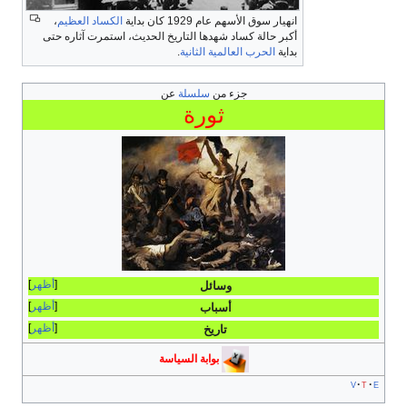
انهيار سوق الأسهم عام 1929 كان بداية
الكساد العظيم
،
أكبر حالة كساد شهدها التاريخ الحديث، استمرت آثاره حتى
بداية
الحرب العالمية الثانية
.
جزء من
سلسلة
عن
ثورة
أظهر
وسائل
أظهر
أسباب
أظهر
تاريخ
بوابة السياسة
v
t
e