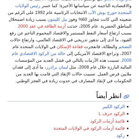
والاقتصادية الناجمة عن سياساتها الأخيرة؛ كما خسر
رئيس الولايات
المتحدة
جورج بوش الأب
الانتخابات الرئاسية عام 1992 على الرغم من
شعبيته التي كانت تتجاوز 60% وفوز
بيل كلينتون
بسبب زيادة اضمحلال
المناطق الحضرية. عام 2005، حدثت
أزمة الطاقة في عقد 2000
بسبب ارتفاع أسعار النفط المستمر والاقتصاد المحموم الناجم عن رفع
القيود، ما أدى إلى تدهور تدريجي في الاقتصاد العالمي، وارتفاع حالات
التضخم
والبطالة، فانفجرت
فقاعة الإسكان
في الولايات المتحدة عام
2007، وتراجع الاقتصاد الأمريكي إلى
حالة من الركود الاقتصادي عام
2008
. تسببت هذه الأزمات بالتالي في فشل العديد من المؤسسات
المالية البارزة خلال عام 2008، مثل
ليمان براذرز
، ما أدى إلى فقدان
ملايين فرص العمل. تسببت حالات الإنقاذ التي قامت بها العديد من
الحكومات في لإنقاذ المصارف في حدوث زيادة في العجز الوطني.
انظر أيضاً
الركود الكبير
الركود حرف L
قائمة أزمات الركود
قائمة أزمات الركود في الولايات المتحدة
ركود