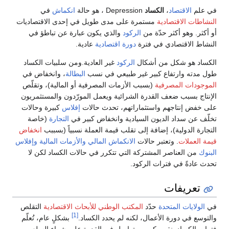
في علم
الاقتصاد
،
الكساد
Depression ، هو حالة
انكماش
في
النشاطات الاقتصادية
مستمرة على مدى طويل في إحدى الاقتصاديات
أو أكثر. وهو أكثر حدّة من
الركود
والذي يكون عبارة عن تباطؤ في
النشاط الاقتصادي في فترة
دورة اقتصادية
عادية.
الكساد هو شكل من أشكال
الركود
غير العادية.ومن سلبيات الكساد
طول مدته وارتفاع كبير غير طبيعي في نسب
البطالة
، وانخفاض في
الموجودات المصرفية
(بسبب الأزمات المصرفية أو المالية)، وتقلّص
الإنتاج بسبب ضعف القدرة الشرائية ويعمل المورّدون والمستثمريون
على خفض إنتاجهم واستثماراتهم، تحدث حالات
إفلاس
كبيرة وحالات
تخلّف عن سداد الديون السيادية وانخفاض كبير في
التجارة
(خاصة
التجارة الدولية)، إضافة إلى تقلب قيمة العملة نسبياً (بسببب
انخفاض
قيمة العملات
. وتعتبر حالات
الانكماش المالي
والأزمات المالية
وإفلاس
البنوك
من العناصر المشتركة التي تتكرر في حالات الكساد لكن لا
تحدث عادةً في فترات الركود.
تعريفات
في
الولايات المتحدة
حدّد
المكتب الوطني للأبحاث الاقتصادية
التقلص
[1]
والتوسع في دورة الأعمال، لكنه لم يحدد الكساد.
بشكلٍ عام، تُعلّم
فترات الكساد بنقص كبير ومتواصل في القدرة على شراء السلع