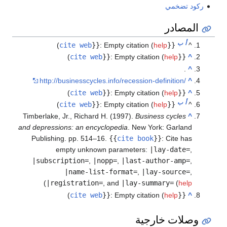
ركود تضخمي
المصادر
أ
ب
)
cite web
}}
:
Empty citation (
help
{{
^
)
cite web
}}
:
Empty citation (
help
{{
^
.
^
http://businesscycles.info/recession-definition/
^
)
cite web
}}
:
Empty citation (
help
{{
^
أ
ب
)
cite web
}}
:
Empty citation (
help
{{
^
Timberlake, Jr., Richard H. (1997).
Business cycles
^
and depressions: an encyclopedia
. New York: Garland
Publishing. pp. 514–16.
{{
cite book
}}
:
Cite has
empty unknown parameters:
|lay-date=
,
|subscription=
,
|nopp=
,
|last-author-amp=
,
|name-list-format=
,
|lay-source=
,
)
|registration=
, and
|lay-summary=
(
help
)
cite web
}}
:
Empty citation (
help
{{
^
وصلات خارجية