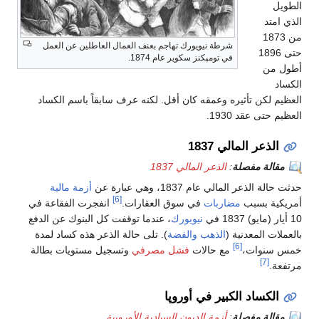
الطويل
الذي امتد
من 1873
شرطة نيويورك تهاجم بعنف العمال العاطلين عن العمل
حتى 1896
في تومپكنز سكوير عام 1874.
أطول من
الكساد
العظيم لكن تأثيره وعمقه كان أقل. لكنه عرف سابقاً باسم الكساد
العظيم حتى عقد 1930.
الذعر المالي 1837
مقالة مفصلة
:
الذعر المالي 1837
حدثت حالة الذعر المالي عام 1837، وهي عبارة عن
أزمة مالية
[6]
أمريكية بسبب
مضاربات
في سوق العقارات.
انفجرت الفقاعة في
10 أيار (مايو) 1837 في
نيويورك
، عندما توقفت كل البنوك عن الدفع
بالعملات المعدنية (
الذهب
والفضة
). تلى حالة الذعر هذه كساد لمدة
[6]
خمس سنوات،
مع حالات
فشل مصرفي
وتسجيل مستويات بطالة
[7]
مرتفعة.
الكساد الكبير في أوروپا
مقالة مفصلة
:
أزمة الديون السيادية الأوروپية