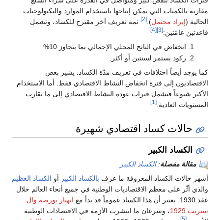
مقارنة بالكميات التي يمكن إنتاجها باستخدام الموارد والتكنولوجيات
[2]
الحالية (
إيراد محتمل
).
ثمة تعريف آخر مقترح للكساد، وتشمل
[4]
[3]
قاعدتين عامّتين:
انخفاض في الناتج المحلي الإجمالي بما يتجاوز 10%
ركود يستمر لسنتين أو أكثر.
كما يوجد أيضاً اختلافات في تعريف مدّة الكساد. يشير بعض
الاقتصاديون إلى فترة انخفاض النشاط الاقتصادي فقط. أما الاستخدام
الأكثر شيوعاً فيشمل فترات عودة النشاط الاقتصادي إلى ما يقارب
[1]
المستويات العادية.
حالات كساد اقتصادي شهيرة
الكساد الكبير
مقالة مفصلة
:
الكساد الكبير
أشهر حالات الكساد المعروفة ما عرف
بالكساد الكبير
أو
الكساد العظيم
والذي أثّر على معظم الاقتصاديات الوطنية في جميع أنحاء العالم خلال
عقد 1930. يعتبر أن هذا الكساد عموماً قد بدأ مع
انهيار بورصة وال
ستريت 1929
، وسرعان ما انتشرت الأزمة في الاقتصادات الوطنية
[5]