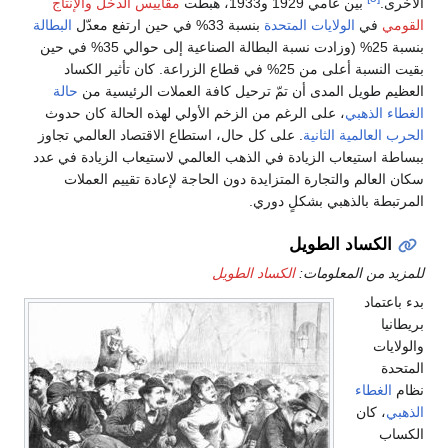
الأخرى.
بين عامي 1929 و1933، هبطت
مقاييس الدخل والإنتاج
القومي
في
الولايات المتحدة
بنسبة 33% في حين ارتفع معدّل
البطالة
بنسبة 25% (وزادت نسبة البطالة الصناعية إلى حوالي 35% في حين
بقيت النسبة أعلى من 25% في قطاع الزراعة. كان تأثير الكساد
العظيم طويل المدى أن تمّ ترحيل كافة العملات الرئيسية من
حالة
الغطاء الذهبي
، على الرغم من الزخم الأولي لهذه الحالة كان حدوث
الحرب العالمية الثانية
. على كل حال، استطاع الاقتصاد العالمي تجاوز
ببساطة استيعاب الزيادة في الذهب العالمي لاستيعاب الزيادة في عدد
سكان العالم والتجارة المتزايدة دون الحاجة لإعادة تقييم العملات
المرتبطة بالذهبي بشكلٍ دوري.
الكساد الطويل
للمزيد من المعلومات:
الكساد الطويل
بدء باعتماد
بريطانيا
والولايات
المتحدة
نظام
الغطاء
الذهبي
، كان
الكساب