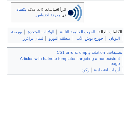
اقرأ اقتباسات ذات علاقة
بكساد
،
في
معرفة الاقتباس
.
الكلمات الدالة:
الحرب العالمية الثانية
الولايات المتحدة
بورصة
اليونان
جورج بوش الأب
منطقة اليورو
ليمان براذرز
تصنيفات
:
CS1 errors: empty citation
Articles with hatnote templates targeting a nonexistent
page
أزمات اقتصادية
ركود