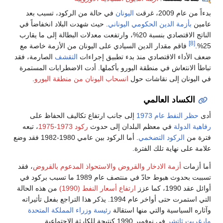
بدءاً من عام 2009، غرقت
اليونان
في حالة من الركود، تسبب بعد
عامين
بأزمة الدين الحكومي اليوناني
. حيث شهدت البلاد انخفاضاً في
الناتج الاقتصادي بنسبة 20%، وارتفعت معدلات البطالة إلى ما يقارب
[8]
25%.
فاقم مقدار الدين السيادي على اليونان من الأزمة خاصة مع
ضعف الأداء الاقتصادي منذ بدء تطبيق إجراءات
التقشف
الصارمة، فقد
تباطأ الانتعاش في منطقة اليورو بأكملها. أدت الاضطرابات المستمرة
في اليونان إلى نقاشات حول
انسحاب اليونان من منطقة اليورو
.
الكساد العالمي
أدى
حظر النفط عام 1973
إلى جانب ارتفاع تكاليف الحفاظ على
رفاهية الدولة
في معظم البلدان إلى حدوث
ركود 1973-1975
، تبعه
فترة من
الركود التضخمي
. أما الركود بين عامي 1980-1982 فقد وضع
علامة على نهاية تلك الفترة.
أما أزمات
أزمة الادخار والقروض
والاستحواذ المدعوم بالقروض
، فقد
تسببت بحدوث هبوط حادّ في منتصف عام 1989 ما تسبب بركود في
أوائل عقد 1990، كما عزز
ارتفاع أسعار النفط (1990)
من هذه الحالة
التي استمرت حتى أواخر عام 1994. يذكر هذا التراجع بفعل تأثيراته
وآثاره السياسية والتي منها استقالة
رئيسة وزراء المملكة المتحدة
مارغريت ثاتشر
في نوفمبر 1990 كنتيجة للكارثة الاجتماعية